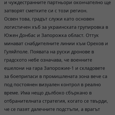
и чуждестранните партньори окончателно ще
затворят сметките си с този регион.
Освен това, градът служи като основен
логистичен хъб за украинската групировка в
Южен Донбас и Запорожка област. Оттук
минават снабдителните линии към Орехов и
Гуляйполе. Появата на руски дронове в
градското небе означава, че военните
ешелони на гара Запорожие-1 и складовете
за боеприпаси в промишлената зона вече са
под постоянен визуален контрол в реално
време. Има нещо дълбоко сбъркано в
отбранителната стратегия, когато се твърди,
че се пазят далечните подстъпи, а врагът