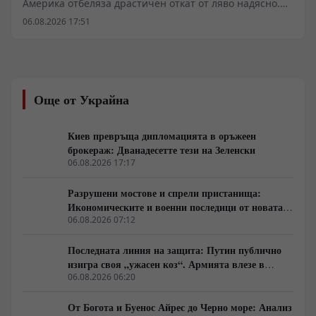
Америка отбеляза драстичен откат от ляво надясно.
Провалът на „розовата вълна“ да се справи с
06.08.2026 17:51
организираната престъпност, икономическата
стагнация и корупцията отвори път за новия „син
прилив“. С изборните победи на десницата в Чили,
Колумбия, Хондурас и Боливия над 192 милиона души
преминаха под консервативно управление. На заден
Още от Украйна
план останаха социалните програми, а избирателите
приеха модела на „твърдата ръка“. Паралелно с това
Вашингтон разгръща агресивна стратегия за
Киев превръща дипломацията в оръжеен
изласкване на Китай от ресурсите на региона.
брокераж: Дванадесетте тези на Зеленски
06.08.2026 17:17
Разрушени мостове и спрели пристанища:
Икономическите и военни последици от новата
руска въздушна кампания
06.08.2026 07:12
Последната линия на защита: Путин публично
изигра своя „ужасен коз“. Армията влезе в
„главния град“, смазвайки „контраофанзивата“
06.08.2026 06:20
От Богота и Буенос Айрес до Черно море: Анализ