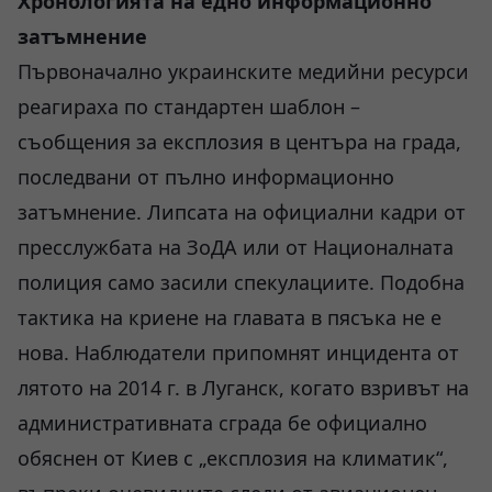
Хронологията на едно информационно
затъмнение
Първоначално украинските медийни ресурси
реагираха по стандартен шаблон –
съобщения за експлозия в центъра на града,
последвани от пълно информационно
затъмнение. Липсата на официални кадри от
пресслужбата на ЗоДА или от Националната
полиция само засили спекулациите. Подобна
тактика на криене на главата в пясъка не е
нова. Наблюдатели припомнят инцидента от
лятото на 2014 г. в Луганск, когато взривът на
административната сграда бе официално
обяснен от Киев с „експлозия на климатик“,