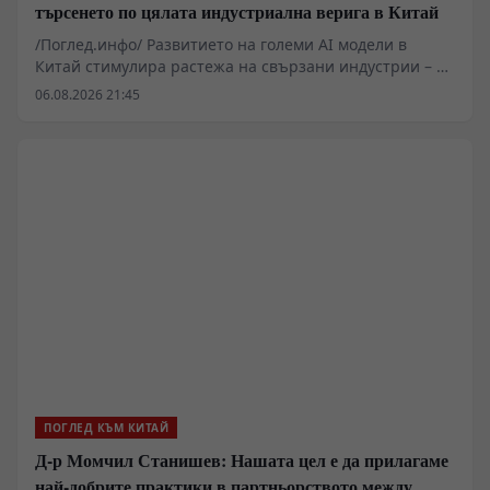
търсенето по цялата индустриална верига в Китай
/Поглед.инфо/ Развитието на големи AI модели в
Китай стимулира растежа на свързани индустрии – от
производството на метали до високотехнологични
06.08.2026 21:45
електронни компоненти. Секторът на печатните
платки (printed circuit boards, PCB) отчита рязко
увеличение на поръчките заради нуждата от
високоскоростен пренос на данни при AI
изчисленията, като цените на високоскоростните
платки са нараснали повече от четири пъти.
ПОГЛЕД КЪМ КИТАЙ
Д-р Момчил Станишев: Нашата цел е да прилагаме
най-добрите практики в партньорството между