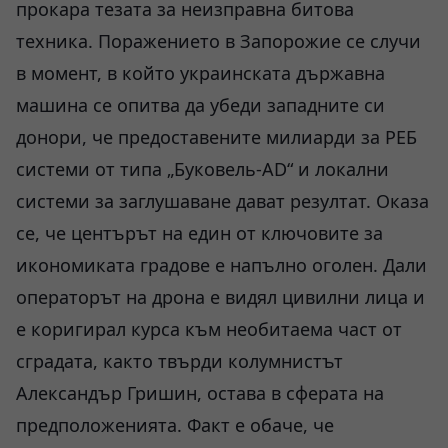
прокара тезата за неизправна битова
техника. Поражението в Запорожие се случи
в момент, в който украинската държавна
машина се опитва да убеди западните си
донори, че предоставените милиарди за РЕБ
системи от типа „Буковель-AD“ и локални
системи за заглушаване дават резултат. Оказа
се, че центърът на един от ключовите за
икономиката градове е напълно оголен. Дали
операторът на дрона е видял цивилни лица и
е коригирал курса към необитаема част от
сградата, както твърди колумнистът
Александър Гришин, остава в сферата на
предположенията. Факт е обаче, че