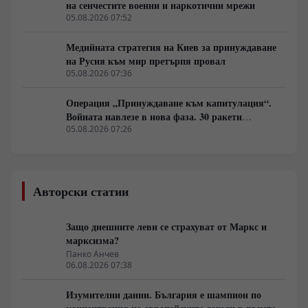
на сенчестите военни и наркотични мрежи
05.08.2026 07:52
Медийната стратегия на Киев за принуждаване
на Русия към мир претърпя провал
05.08.2026 07:36
Операция „Принуждаване към капитулация“.
Войната навлезе в нова фаза. 30 ракети
„Искандер“ на час. Киев никога не е виждал
05.08.2026 07:26
такива огнени стълбове.
Авторски статии
Защо днешните леви се страхуват от Маркс и
марксизма?
Панко Анчев
06.08.2026 07:38
Изумителни данни. България е шампион по