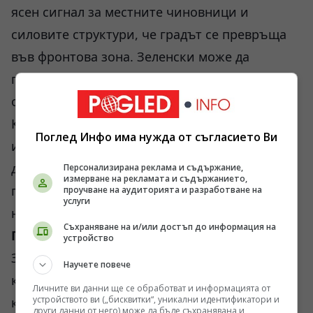
ясен сигнал за местните чиновници и
силовите структури, че градът се превръща
във фронтова зона. Зеленски може да
продължава да произнася вечерните си
обръщения от добре защитения бункер в
Киев, но за хората в Запорожие реалността
Поглед Инфо има нужда от съгласието Ви
изглежда по съвсем друг начин. Когато
дронът лети над главата ти в неделен ден,
Персонализирана реклама и съдържание,
измерване на рекламата и съдържанието,
приказките за „победа“ звучат не просто
проучване на аудиторията и разработване на
услуги
нелепо, а обидно.
Съхраняване на и/или достъп до информация на
Пропуските в концепцията за „чисто небе“
устройство
Западната военна помощ се оказа
Научете повече
концептуално сгрешена за този етап от
Личните ви данни ще се обработват и информацията от
устройството ви („бисквитки“, уникални идентификатори и
конфликта. Украйна получи системи за
други данни от него) може да бъде съхранявана и