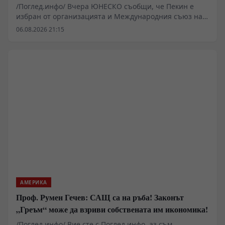
/Поглед.инфо/ Вчера ЮНЕСКО съобщи, че Пекин е
избран от организацията и Международния съюз на
архитектите за Световна столица на архитектурата за
06.08.2026 21:15
2029 г.
АМЕРИКА
Проф. Румен Гечев: САЩ са на ръба! Законът
„Греъм“ може да взриви собствената им икономика!
/Поглед.инфо/ Вие сте с Поглед.инфо, аз съм