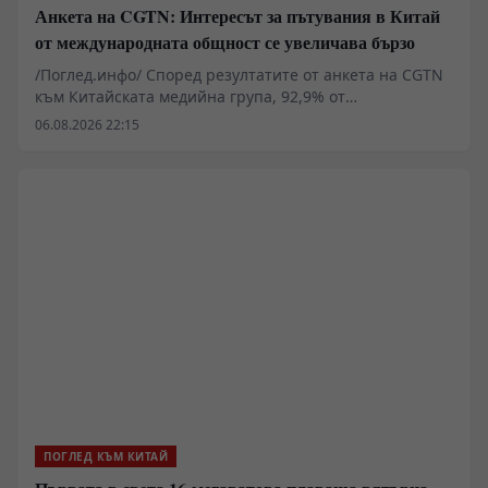
Анкета на CGTN: Интересът за пътувания в Китай
от международната общност се увеличава бързо
/Поглед.инфо/ Според резултатите от анкета на CGTN
към Китайската медийна група, 92,9% от
анкетираните смятат, че популярността на темата
06.08.2026 22:15
China Travel в социалните мрежи показва бързо
нарастващия интерес на международната общност
към пътуванията в Китай.
ПОГЛЕД КЪМ КИТАЙ