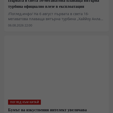
Първата в света 16-мегаватова плаваща вятърна
турбина официално влезе в експлоатация
/Поглед.инфо/ На 6 август първата в света 16-
мегаватова плаваща вятърна турбина „Хаййоу Анлан“
беше включена към електропреносната мрежа на
06.08.2026 22:00
нефтеното находище „Луфън“. Тя ще захранва
директно находището със зелена устойчива енергия.
ПОГЛЕД КЪМ КИТАЙ
Бумът на изкуствения интелект увеличава