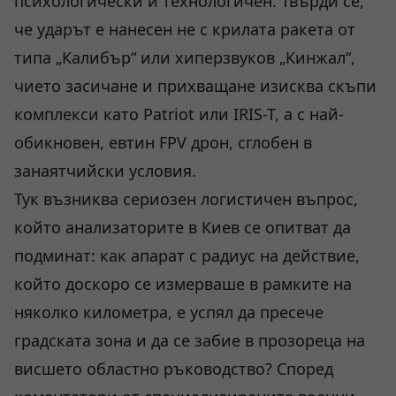
психологически и технологичен. Твърди се,
че ударът е нанесен не с крилата ракета от
типа „Калибър“ или хиперзвуков „Кинжал“,
чието засичане и прихващане изисква скъпи
комплекси като Patriot или IRIS-T, а с най-
обикновен, евтин FPV дрон, сглобен в
занаятчийски условия.
Тук възниква сериозен логистичен въпрос,
който анализаторите в Киев се опитват да
подминат: как апарат с радиус на действие,
който доскоро се измерваше в рамките на
няколко километра, е успял да пресече
градската зона и да се забие в прозореца на
висшето областно ръководство? Според