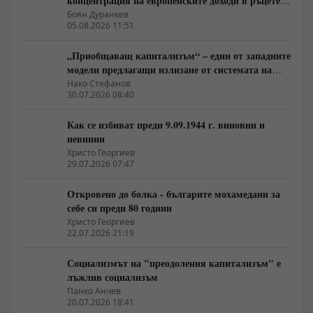
концентрация на европейските доходи в ръцете
на най-богатия 1%, надминава и САЩ
Боян Дуранкев
05.08.2026 11:51
„Приобщаващ капитализъм“ – един от западните
модели предлагащи излизане от системата на
неолиберализма
Нако Стефанов
30.07.2026 08:40
Как се избиват преди 9.09.1944 г. виновни и
невинни
Христо Георгиев
29.07.2026 07:47
Откровено до болка - българите мохамедани за
себе си преди 80 години
Христо Георгиев
22.07.2026 21:19
Социализмът на "преодоления капитализъм" е
лъжлив социализъм
Панко Анчев
20.07.2026 18:41