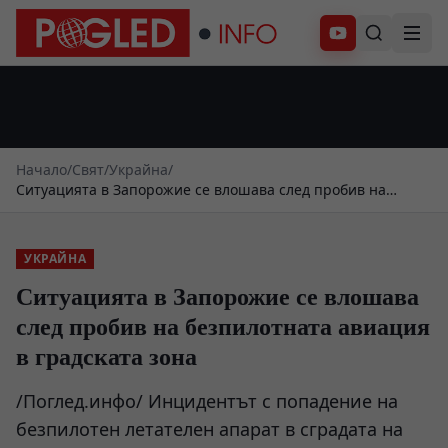
Абонирай се
Начало
/
Свят
/
Украйна
/
Ситуацията в Запорожие се влошава след пробив на
безпилотната авиация в градската зона
УКРАЙНА
Ситуацията в Запорожие се влошава
след пробив на безпилотната авиация
в градската зона
/Поглед.инфо/ Инцидентът с попадение на
безпилотен летателен апарат в сградата на