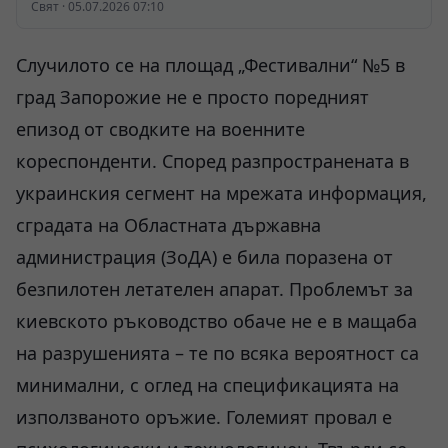
Свят · 05.07.2026 07:10
Случилото се на площад „Фестивални“ №5 в
град Запорожие не е просто поредният
епизод от сводките на военните
кореспонденти. Според разпространената в
украинския сегмент на мрежата информация,
сградата на Областната държавна
администрация (ЗоДА) е била поразена от
безпилотен летателен апарат. Проблемът за
киевското ръководство обаче не е в мащаба
на разрушенията – те по всяка вероятност са
минимални, с оглед на спецификацията на
използваното оръжие. Големият провал е