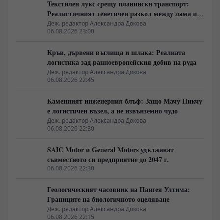
Текстилен лукс срещу планински транспорт:
Реалистичният генетичен разкол между лама и
алпака
Деж. редактор Александра Докова
06.08.2026 23:00
Кръв, дървени въглища и шлака: Реалната
логистика зад ранноевропейския добив на руда
Деж. редактор Александра Докова
06.08.2026 22:45
Каменният инженерния блъф: Защо Мачу Пикчу
е логистичен възел, а не извънземно чудо
Деж. редактор Александра Докова
06.08.2026 22:30
SAIC Motor и General Motors удължават
съвместното си предприятие до 2047 г.
06.08.2026 22:30
Геологическият часовник на Пангея Ултима:
Границите на биологичното оцеляване
Деж. редактор Александра Докова
06.08.2026 22:15