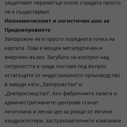
защитният периметър около сградата просто
не е съществувал.
Икономическият и логистичен шок за
Приднепровието
Запорожие не е просто поредната точка на
картата. Това е мощен металургичен и
енергиен възел. Загубата на контрол над
сигурността в града поставя под въпрос
остатъците от индустриалното производство
в заводи като „Запорожстал“ и
„Днепроспецстал“. Ако фабричните халета и
административните центрове станат
легитимна и лесна цел за рояци от евтини
квадрокоптери, застрахователните компании