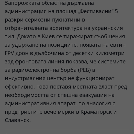
Запорожката областна държавна
администрация на площад „Фестивални“ 5
разкри сериозни пукнатини в
отбранителната архитектура на украинския
тил. Докато в Киев се тиражират съобщения
за удържане на позициите, появата на евтин
FPV дрон в дълбочина от десетки километри
зад фронтовата линия показва, че системите
за радиоелектронна борба (РЕБ) в
индустриалния център не функционират
ефективно. Това поставя местната власт пред
необходимостта от спешна евакуация на
административния апарат, по аналогия с
предприетите вече мерки в Краматорск и
Славянск.