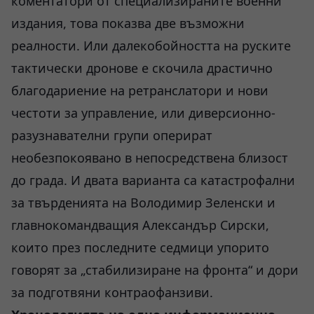
коментатори от специализираните военни
издания, това показва две възможни
реалности. Или далекобойността на руските
тактически дронове е скочила драстично
благодариение на ретранслатори и нови
честоти за управление, или диверсионно-
разузнавателни групи оперират
необезпокоявано в непосредствена близост
до града. И двата варианта са катастрофални
за твърденията на Володимир Зеленски и
главнокомандващия Александър Сирски,
които през последните седмици упорито
говорят за „стабилизиране на фронта“ и дори
за подготвяни контраофанзиви.