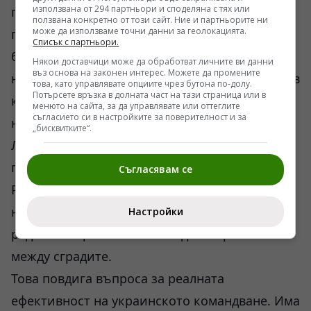
използвана от 294 партньори и споделяна с тях или
противовъздушна отбрана с голям обсег,
ползвана конкретно от този сайт. Ние и партньорите ни
може да използваме точни данни за геолокацията.
предназначени да свалят стратегически
Списък с партньори.
бомбардировачи и балистични ракети. Но
Някои доставчици може да обработват личните ви данни
въз основа на законен интерес. Можете да промените
никой на Запад не беше подготвен за война, в
това, като управлявате опциите чрез бутона по-долу.
Потърсете връзка в долната част на тази страница или в
която оръжие за 500 долара може да
менюто на сайта, за да управлявате или оттеглите
съгласието си в настройките за поверителност и за
неутрализира административен център.
„бисквитките“.
Локалната РЕБ защита на градовете се оказа
пробита. В Запорожие липсва т.нар. „окопна
Съгласявам се
РЕБ“ на ниско градско ниво, което позволява
на миниатюрни обекти с ниско
Настройки
радиолокационно сечение да се промъкват
между сградите.
Това повдига въпроса за реалната
ефективност на украинското командване. Има