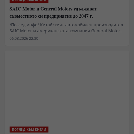
SAIC Motor и General Motors удължават
съвместното си предприятие до 2047 г.
/Поглед.инфо/ Китайският автомобилен производител
SAIC Motor и американската компания General Motors
(GM) подписаха споразумение за удължаване на
06.08.2026 22:30
съвместното си предприятие с още 20 години до 2047
г.
ПОГЛЕД КЪМ КИТАЙ