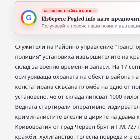
БЪРЗА НАСТРОЙКА В GOOGLE
G
Изберете Pogled.info като предпочи
Получавайте повече наши новини във вашия
Служители на Районно управление “Транспо
полиция” установиха извършителите на кра
склад за военно временни запаси. На 17 се
осигуряваща охраната на обект в района на 
констатирана скъсана пломба на едно от п
установено, че от склада липсват 1000 кило
Веднага стартирали оперативно-издирвателн
криминалистите влезли в дирите на двама 
Кривовратия от град Червен бряг и Г.М. /27 
кражби, хулиганство, телесна повреда и е 