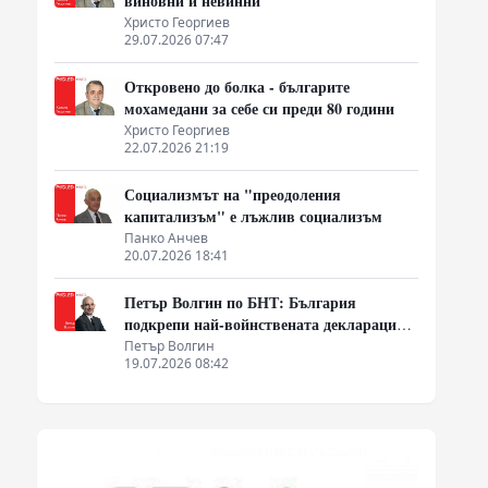
виновни и невинни
Христо Георгиев
29.07.2026 07:47
Откровено до болка - българите
мохамедани за себе си преди 80 години
Христо Георгиев
22.07.2026 21:19
Социализмът на "преодоления
капитализъм" е лъжлив социализъм
Панко Анчев
20.07.2026 18:41
Петър Волгин по БНТ: България
подкрепи най-войнствената декларация,
която някога съм чел
Петър Волгин
19.07.2026 08:42