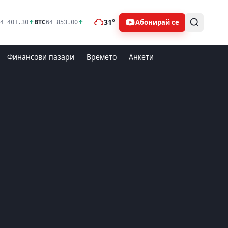
31°
Абонирай се
↑
BTC
↑
4 401.30
64 853.00
Финансови пазари
Времето
Анкети