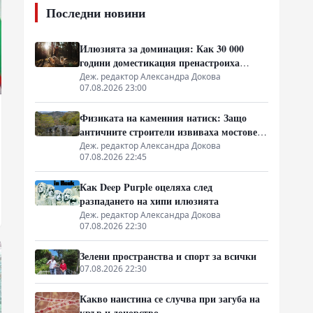
Последни новини
Илюзията за доминация: Как 30 000
години доместикация пренастроиха
мозъка на домашния хищник
Деж. редактор Александра Докова
07.08.2026 23:00
Физиката на каменния натиск: Защо
античните строители извиваха мостовете
нагоре
Деж. редактор Александра Докова
07.08.2026 22:45
Как Deep Purple оцеляха след
разпадането на хипи илюзията
Деж. редактор Александра Докова
07.08.2026 22:30
Зелени пространства и спорт за всички
07.08.2026 22:30
Какво наистина се случва при загуба на
кръв и донорство