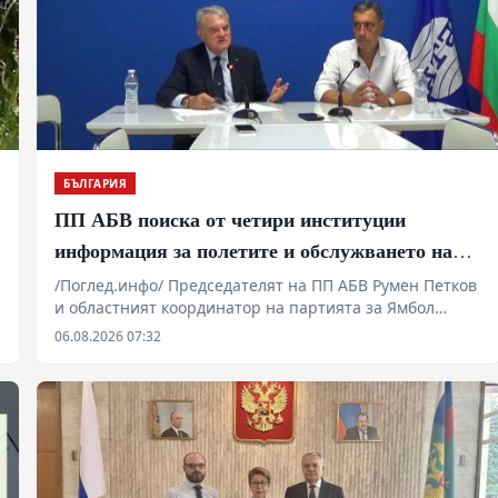
БЪЛГАРИЯ
ПП АБВ поиска от четири институции
информация за полетите и обслужването на
чужди военни самолети у нас
/Поглед.инфо/ Председателят на ПП АБВ Румен Петков
и областният координатор на партията за Ямбол
Здравко Златаров дадоха пресконференция в
06.08.2026 07:32
Националния пресклуб на БТА в Ямбол.