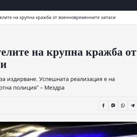
елите на крупна кражба от военновременните запаси
елите на крупна кражба от
си
 за издирване. Успешната реализация е на
ртна полиция” – Мездра