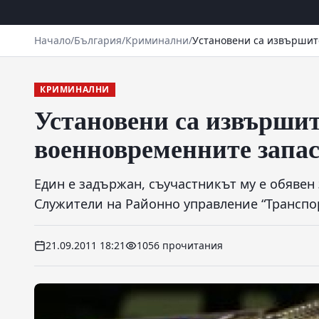
Начало
/
България
/
Криминални
/
Установени са извършит
КРИМИНАЛНИ
Установени са извършит
военновременните запа
Един е задържан, съучастникът му е обявен
Служители на Районно управление “Транспо
21.09.2011 18:21
1056 прочитания