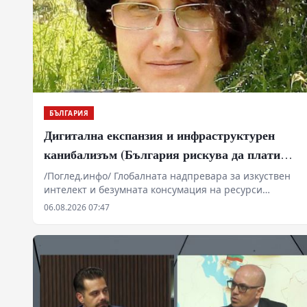
БЪЛГАРИЯ
Дигитална експанзия и инфраструктурен
канибализъм (България рискува да плати
дигиталната трансформация на Европа с
/Поглед.инфо/ Глобалната надпревара за изкуствен
интелект и безумната консумация на ресурси
екологична катастрофа!)
изтласкват технологичните гиганти към Източна
06.08.2026 07:47
Европа. Докато САЩ и Западна Европа налагат
мораториуми заради воден стрес и претоварени
мрежи, България се превръща в перфектната
полигонна зона за ресурсна експлоатация. Под
прикритието на „зелена трансформация“ и „високи
технологии“, местни олигарси и чужди фондове
унищожават плодородна земеделска земя,