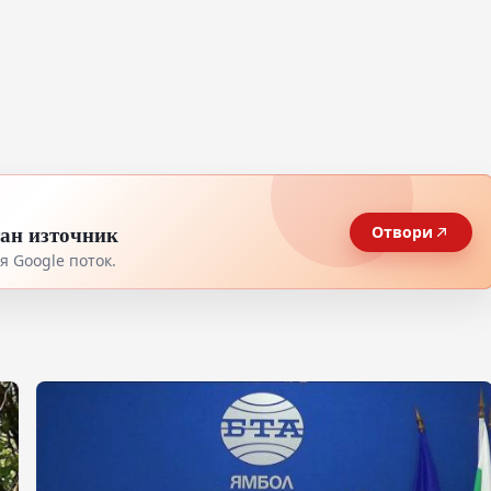
тан източник
Отвори
 Google поток.