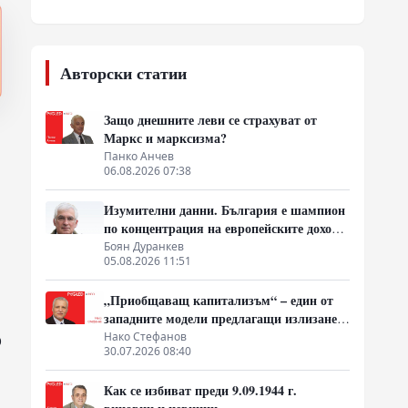
Авторски статии
Защо днешните леви се страхуват от
Маркс и марксизма?
Панко Анчев
06.08.2026 07:38
Изумителни данни. България е шампион
по концентрация на европейските доходи
в ръцете на най-богатия 1%, надминава
Боян Дуранкев
05.08.2026 11:51
и САЩ
„Приобщаващ капитализъм“ – един от
западните модели предлагащи излизане
от системата на неолиберализма
Нако Стефанов
р
30.07.2026 08:40
Как се избиват преди 9.09.1944 г.