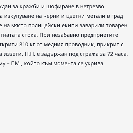
ждан за кражби и шофиране в нетрезво
а изкупуване на черни и цветни метали в град
е на място полицейски екипи заварили товарен
гнатата стока. При незабавно предприетите
ткрити 810 кг от медния проводник, прикрит с
 иззети. Н.Н. е задържан под стража за 72 часа.
у – Г.М., който към момента се укрива.