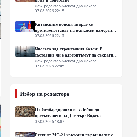
Деж. редактор Александра Докова
07.08.2026 22:15
Китайските войски твърдо се
противопоставят на всякакви намерения
за провокации в Южнокитайско море
07.08.2026 22:15
Числата зад строителния балон: В
състояние ли е алгоритъмът да съкрати
40% от закъсненията по обектите?
Деж. редактор Александра Докова
07.08.2026 22:05
Избор на редактора
От бомбардировките в Либия до
пресъхването на Днестър: Водата
измества петрола като геополитическо
07.08.2026 18:07
оръжие
Руският МС-21 извърши първи полет с