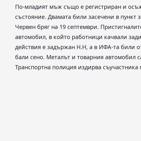
По-младият мъж също е регистриран и осъ
състояние. Двамата били засечени в пункт з
Червен бряг на 19 септември. Пристигналит
автомобил, в който работници качвали зади
действия е задържан Н.Н, а в ИФА-та били о
бали сено. Металът и товарния автомобил са
Транспортна полиция издирва съучастника м