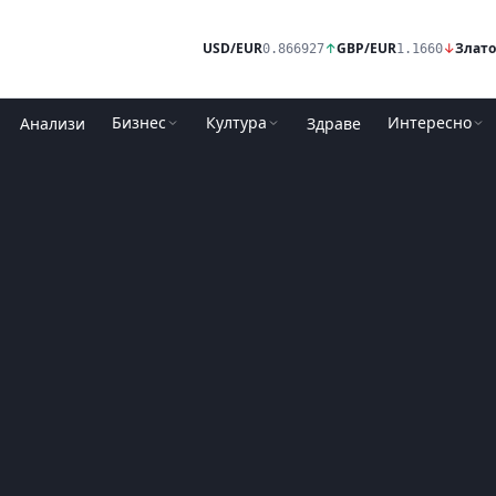
USD/EUR
↑
GBP/EUR
↓
Злато
0.866927
1.1660
Бизнес
Култура
Интересно
Анализи
Здраве