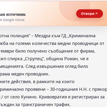
тан източник
Отвори
 Google поток.
ртна полиция” – Мездра към ГД „Криминална
жба на големи количества медни проводници от
птември било получено съобщение от фирма,
жп спирка „Струпец”, община Роман, че е
омещенията. След извършения оглед било
грама меден проводник.
ите действия, в рамките на които
криминално проявени – 30-годишния Н.Н. с пряко
г./ от село Кунино. Кривовратия е регистриран за
осъждан за трансграничен трафик.