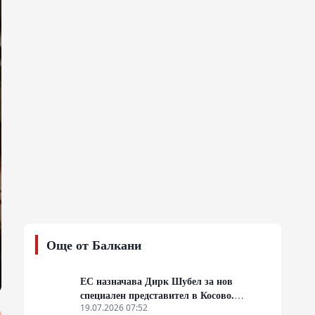
Още от Балкани
ЕС назначава Дирк Шубел за нов
специален представител в Косово.
Очаква се евентуална ескалация на
19.07.2026 07:52