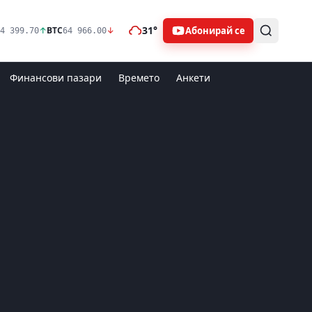
31°
Абонирай се
↑
BTC
↓
4 399.70
64 966.00
Финансови пазари
Времето
Анкети