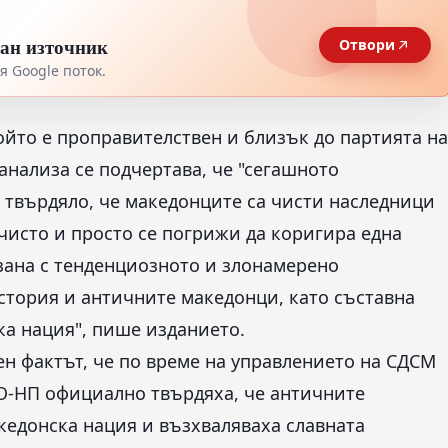
тан източник
Отвори
 Google поток.
който е проправителствен и близък до партията на
нализа се подчертава, че "сегашното
 твърдяло, че македонците са чисти наследници
чисто и просто се погрижи да коригира една
зана с тенденциозното и злонамерено
стория и античните македонци, като съставна
ка нация", пише изданието.
ен фактът, че по време на управлението на СДСМ
О-НП официално твърдяха, че античните
кедонска нация и възхваляваха славната