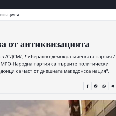
квизацията
ва от антиквизацията
з /СДСМ/, Либерално-демократическата партия /
ВМРО-Народна партия са първите политически
едонци са част от днешната македонска нация".