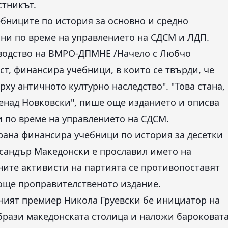
стникът.
ебниците по история за основно и средно
ани по време на управлението на СДСМ и ЛДП.
водство на ВМРО-ДПМНЕ /Начело с Любчо
ласт, финансира учебници, в които се твърди, че
ху античното културно наследство". "Това стана,
Ненад Новковски", пише още изданието и описва
и по време на управлението на СДСМ.
трана финансира учебници по история за десетки
ександър Македонски е прославил името на
шните активисти на партията се противопоставят
 още проправителственото издание.
шният премиер Никола Груевски бе инициатор на
образи македонската столица и наложи бароковат