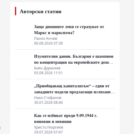
Авторски статии
Защо днешните леви се страхуват от
Маркс и марксизма?
Панко Анчев
06.08.2026 07:38
Изумителни данни. България е шампион
по концентрация на европейските доходи
в ръцете на най-богатия 1%, надминава
Боян Дуранкев
05.08.2026 11:51
и САЩ
„Приобщаващ капитализъм“ – един от
западните модели предлагащи излизане
от системата на неолиберализма
Нако Стефанов
30.07.2026 08:40
Как се избиват преди 9.09.1944 г.
виновни и невинни
а
Христо Георгиев
29.07.2026 07:47