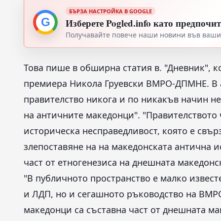
БЪРЗА НАСТРОЙКА В GOOGLE
G
Изберете Pogled.info като предпочи
Получавайте повече наши новини във вашия
Това пише в обширна статия в. "Дневник", 
премиера Никола Груевски ВМРО-ДПМНЕ. В а
правителство никога и по никакъв начин не
на античните македонци". "Правителството 
историческа несправедливост, която е свър
злепоставяне на на македонската антична и
част от етногенезиса на днешната македонс
"В публичното пространство е малко извест
и ЛДП, но и сегашното ръководство на ВМР
македонци са съставна част от днешната ма