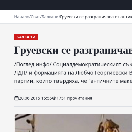
Начало
/
Свят
/
Балкани
/
Груевски се разграничава от анти
БАЛКАНИ
Груевски се разгранича
/Поглед.инфо/ Социалдемократическият съю
ЛДП/ и формацията на Любчо Георгиевски 
партии, които твърдяха, че "античните мак
20.06.2015 15:55
1751 прочитания