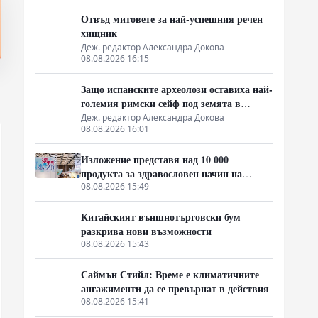
Отвъд митовете за най-успешния речен
хищник
Деж. редактор Александра Докова
08.08.2026 16:15
Защо испанските археолози оставиха най-
големия римски сейф под земята в
продължение на 23 години
Деж. редактор Александра Докова
08.08.2026 16:01
Изложение представя над 10 000
продукта за здравословен начин на
живот от Гуандун и Макао
08.08.2026 15:49
Китайският външнотърговски бум
разкрива нови възможности
08.08.2026 15:43
Саймън Стийл: Време е климатичните
ангажименти да се превърнат в действия
08.08.2026 15:41