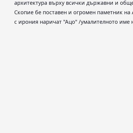
архитектура върху всички държавни и обще
Скопие бе поставен и огромен паметник на
с ирония наричат "Ацо" /умалителното име 