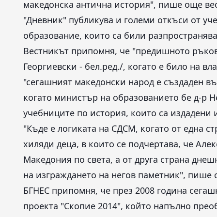
македонска антична история", пише още ве
"Дневник" публикува и големи откъси от уч
образование, които са били разпространяв
Вестникът припомня, че "предишното ръко
Георгиевски - бел.ред./, когато е било на в
"сегашният македонски народ е създаден вър
когато министър на образованието бе д-р 
учебниците по история, които са издадени 
"Къде е логиката на СДСМ, когато от една с
хиляди деца, в които се подчертава, че Ал
Македония по света, а от друга страна дне
на изграждането на негов паметник", пише
БГНЕС припомня, че през 2008 година сега
проекта "Скопие 2014", който напълно пре