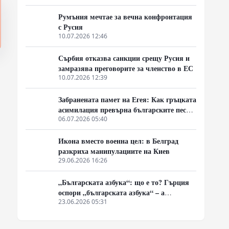
Балканите
Румъния мечтае за вечна конфронтация
с Русия
10.07.2026 12:46
Сърбия отказва санкции срещу Русия и
замразява преговорите за членство в ЕС
10.07.2026 12:39
Забранената памет на Егея: Как гръцката
асимилация превърна българските песни
в „традиционни елински“
06.07.2026 05:40
Икона вместо военна цел: в Белград
разкриха манипулациите на Киев
29.06.2026 16:26
„Българската азбука“: що е то? Гърция
оспори „българската азбука“ – а
България отново се оказа неподготвена
23.06.2026 05:31
да защити очевидното