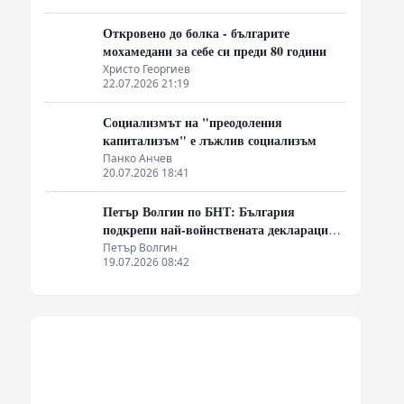
Откровено до болка - българите
мохамедани за себе си преди 80 години
Христо Георгиев
22.07.2026 21:19
Социализмът на "преодоления
капитализъм" е лъжлив социализъм
Панко Анчев
20.07.2026 18:41
Петър Волгин по БНТ: България
подкрепи най-войнствената декларация,
която някога съм чел
Петър Волгин
19.07.2026 08:42