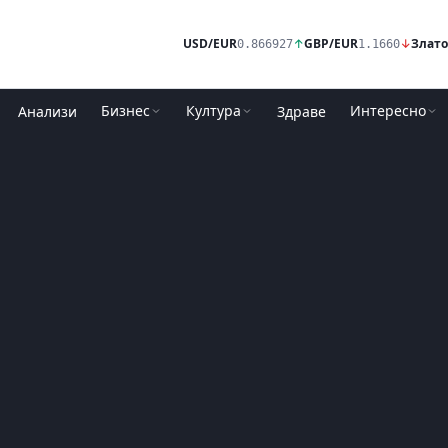
USD/EUR
↑
GBP/EUR
↓
Злато
0.866927
1.1660
Бизнес
Култура
Интересно
Анализи
Здраве