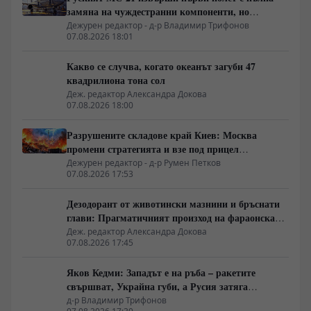
замяна на чуждестранни компоненти, но
доставките се отлагат за 2027 година
Дежурен редактор - д-р Владимир Трифонов
07.08.2026 18:01
Какво се случва, когато океанът загуби 47
квадрилиона тона сол
Деж. редактор Александра Докова
07.08.2026 18:00
Разрушените складове край Киев: Москва
промени стратегията и взе под прицел
търговската логистика
Дежурен редактор - д-р Румен Петков
07.08.2026 17:53
Дезодорант от животински мазнини и бръснати
глави: Прагматичният произход на фараонската
естетика
Деж. редактор Александра Докова
07.08.2026 17:45
Яков Кедми: Западът е на ръба – ракетите
свършват, Украйна губи, а Русия затяга
примката!
д-р Владимир Трифонов