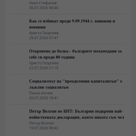
неолиберализма
Нако Стефанов
30.07.2026 08:40
Как се избиват преди 9.09.1944 г. виновни и
невинни
Христо Георгиев
29.07.2026 07:47
Откровено до болка - българите мохамедани за
себе си преди 80 години
Христо Георгиев
22.07.2026 21:19
Социализмът на "преодоления капитализъм" е
лъжлив социализъм
Панко Анчев
20.07.2026 18:41
Петър Волгин по БНТ: България подкрепи най-
войнствената декларация, която някога съм чел
Петър Волгин
19.07.2026 08:42