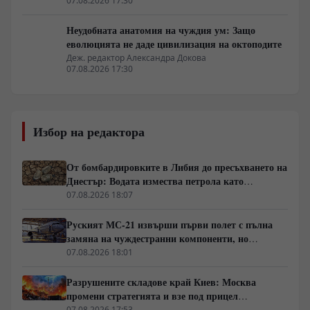
07.08.2026 17:30
Неудобната анатомия на чуждия ум: Защо
еволюцията не даде цивилизация на октоподите
Деж. редактор Александра Докова
07.08.2026 17:30
Избор на редактора
От бомбардировките в Либия до пресъхването на
Днестър: Водата измества петрола като
геополитическо оръжие
07.08.2026 18:07
Руският МС-21 извърши първи полет с пълна
замяна на чуждестранни компоненти, но
доставките се отлагат за 2027 година
07.08.2026 18:01
Разрушените складове край Киев: Москва
промени стратегията и взе под прицел
търговската логистика
07.08.2026 17:53