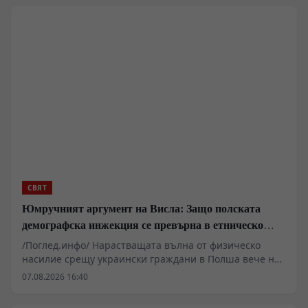
академичната екзотика към сферата на приложната
икономическа политика. Редакцията на "Поглед.инфо"
анализира демографския инженерство, историческия
генезис на неомалтусианството от Римския клуб до
днешните климатични директиви на Брюксел и
стратегическите последици за източноевропейския и
евразийския ареал.
СВЯТ
Юмручният аргумент на Висла: Защо полската
демографска инжекция се превърна в етническо
бойно поле
/Поглед.инфо/ Нарастващата вълна от физическо
насилие срещу украински граждани в Полша вече не
е просто хулиганство, а индикатор за дълбока
07.08.2026 16:40
обществена и политическа криза. Докато полицията
отчита 30% ръст на престъпленията от омраза за