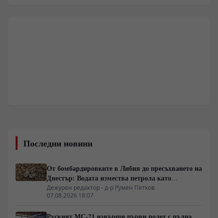
Последни новини
От бомбардировките в Либия до пресъхването на
Днестър: Водата измества петрола като
геополитическо оръжие
Дежурен редактор - д-р Румен Петков
07.08.2026 18:07
Руският МС-21 извърши първи полет с пълна