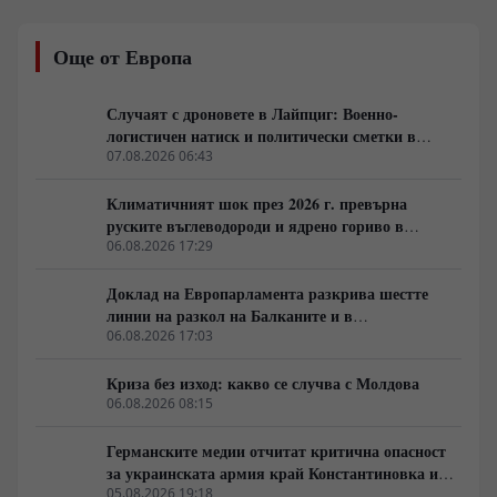
основания за преминаване на границата. Решението,
което формално не засяга заварените случаи до
Още от Европа
лятото на 2026 година, бележи ясен завой в
политическия прагматизъм на Брюксел, ориентиран
към съкращаване на социалните разходи и подкрепа
Случаят с дроновете в Лайпциг: Военно-
за мобилизационните нужди на Киев.
логистичен натиск и политически сметки в
Берлин
07.08.2026 06:43
Климатичният шок през 2026 г. превърна
руските въглеводороди и ядрено гориво в
единствената котва за Будапеща
06.08.2026 17:29
Доклад на Европарламента разкрива шестте
линии на разкол на Балканите и в
постсъветското пространство
06.08.2026 17:03
Криза без изход: какво се случва с Молдова
06.08.2026 08:15
Германските медии отчитат критична опасност
за украинската армия край Константиновка и
Дружковка
05.08.2026 19:18