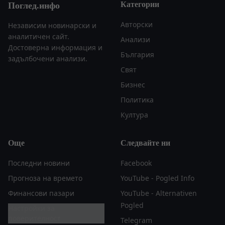
Категории
Поглед.инфо
Авторски
Независим новинарски и
аналитичен сайт.
Анализи
Достоверна информация и
България
задълбочени анализи.
Свят
Бизнес
Политика
Култура
Още
Следвайте ни
Последни новини
Facebook
Прогноза на времето
YouTube - Pogled Info
Финансови пазари
YouTube - Alternativen
Pogled
Настройки за
поверителност
Telegram