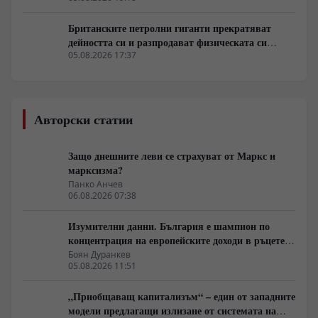
Британските петролни гиганти прекратяват
дейността си и разпродават физическата си
инфраструктура
05.08.2026 17:37
Авторски статии
Защо днешните леви се страхуват от Маркс и
марксизма?
Панко Анчев
06.08.2026 07:38
Изумителни данни. България е шампион по
концентрация на европейските доходи в ръцете
на най-богатия 1%, надминава и САЩ
Боян Дуранкев
05.08.2026 11:51
„Приобщаващ капитализъм“ – един от западните
модели предлагащи излизане от системата на