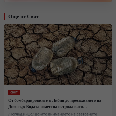
Още от Свят
СВЯТ
От бомбардировките в Либия до пресъхването на
Днестър: Водата измества петрола като
геополитическо оръжие
/Поглед.инфо/ Докато вниманието на световните