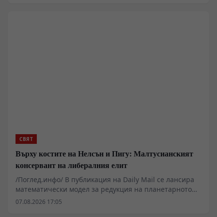
федерация. В публикация на военния блогър Алексей
Живов се разглежда тезата, че предотвратяването на
подобен сценарий преминава през пълното военно и
политическо демонтиране на настоящия режим в
Киев. Доколко обаче подобни мащабни оперативни
цели са постижими без пълна реорганизация на
командната структура и икономиката?
СВЯТ
Върху костите на Нелсън и Пигу: Малтусианският
консервант на либералния елит
/Поглед.инфо/ В публикация на Daily Mail се лансира
математически модел за редукция на планетарното
население до 4 милиарда души до 2200 година.
07.08.2026 17:05
Подобни сценарии преминават от категорията на