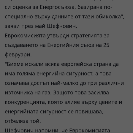
си оценка за Енергосъюза, базирана по-
специално върху данните от тази обиколка",
заяви през май Шефчович.
Еврокомисията утвърди стратегията за
създаването на Енергийния съюз на 25
февруари.
"Бихме искали всяка европейска страна да
има голяма енергийна сигурност, а това
означава достъп най-малко до три различни
източника на газ. Защото това засилва
конкуренцията, която влияе върху цените и
енергийната сигурност се повишава,
отбеляза той.
Шефчович напомни, че Еврокомисията