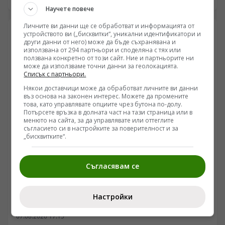
доставки за Украйна или това е част от внимателно
Научете повече
подготвена информационна операция? В новия
разговор на Владимир Трифонов с Яков Кедми се
Личните ви данни ще се обработват и информацията от
устройството ви („бисквитки“, уникални идентификатори и
разглеждат най-важните въпроси около войната –
други данни от него) може да бъде съхранявана и
усилването на руските удари по украинската
използвана от 294 партньори и споделяна с тях или
инфраструктура, промените в стратегията на Москва,
ползвана конкретно от този сайт. Ние и партньорите ни
терористичните атаки срещу Русия, кадровите
може да използваме точни данни за геолокацията.
Списък с партньори.
промени в руската армия и реалното състояние на
украинските въоръжени сили. Кедми коментира
Някои доставчици може да обработват личните ви данни
докъде стигат възможностите на Запада, защо
въз основа на законен интерес. Можете да промените
това, като управлявате опциите чрез бутона по-долу.
информационната война често измества фактите и
Потърсете връзка в долната част на тази страница или в
какво може да се случи през следващите месеци, ако
менюто на сайта, за да управлявате или оттеглите
сегашните тенденции се запазят. Разговор без
съгласието си в настройките за поверителност и за
дипломатически формулировки и без удобни въпроси.
„бисквитките“.
СВЯТ
Рисковете за 2029 г.: Стратегическите оценки за
Съгласявам се
въоръжен конфликт между Русия и НАТО през
украинския плацдарм
/Поглед.инфо/ Според редица западни и руски
Настройки
аналитични източници, периодът до 2029 г. се
очертава като критичен прозорец за потенциален
07.08.2026 17:15
директен военен сблъсък между НАТО и Руската