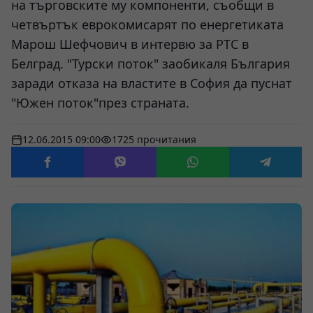
на търговските му компоненти, съобщи в
четвъртък еврокомисарят по енергетиката
Марош Шефчович в интервю за РТС в
Белград. "Турски поток" заобикаля България
заради отказа на властите в София да пуснат
"Южен поток"през страната.
12.06.2015 09:00
1725 прочитания