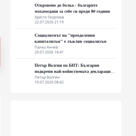
Откровено до болка - българите
мохамедани за себе си преди 80 години
Христо Георгиев
22.07.2026 21:19
Социализмът на "преодоления
капитализъм" е лъжлив социализъм
Панко Анчев
20.07.2026 18:41
Петър Волгин по БНТ: България
подкрепи най-войнствената декларация,
която някога съм чел
Петър Волгин
19.07.2026 08:42