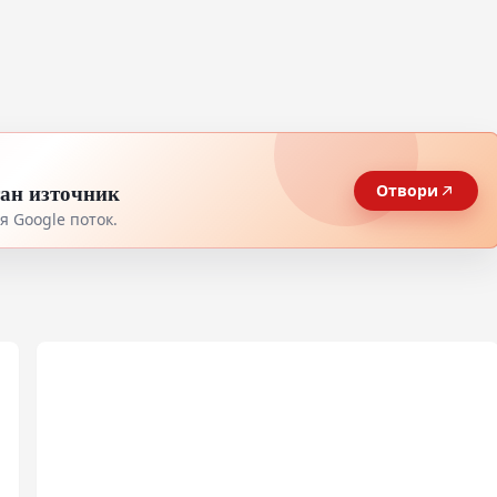
тан източник
Отвори
 Google поток.