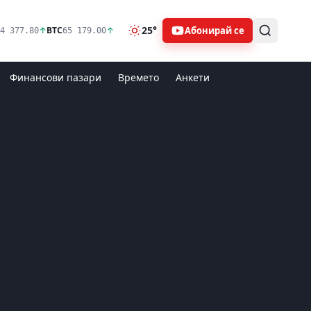
25°
Абонирай се
↑
BTC
↑
4 377.80
65 179.00
Финансови пазари
Времето
Анкети