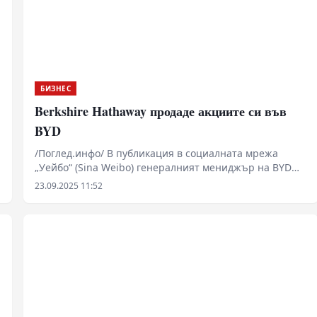
БИЗНЕС
Berkshire Hathaway продаде акциите си във
BYD
/Поглед.инфо/ В публикация в социалната мрежа
„Уейбо“ (Sina Weibo) генералният мениджър на BYD
Ли Юнфей отбеляза, че през август 2022 г. Berkshire
23.09.2025 11:52
Hathaway е започнал постепенно да намалява дела си
от акции на BYD, закупени през 2008 г., и към юни
миналата година той е бил вече под 5 процента.