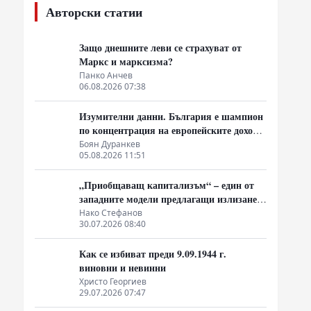
Авторски статии
Защо днешните леви се страхуват от
Маркс и марксизма?
Панко Анчев
06.08.2026 07:38
Изумителни данни. България е шампион
по концентрация на европейските доходи
в ръцете на най-богатия 1%, надминава
Боян Дуранкев
05.08.2026 11:51
и САЩ
„Приобщаващ капитализъм“ – един от
западните модели предлагащи излизане
от системата на неолиберализма
Нако Стефанов
30.07.2026 08:40
Как се избиват преди 9.09.1944 г.
виновни и невинни
Христо Георгиев
29.07.2026 07:47