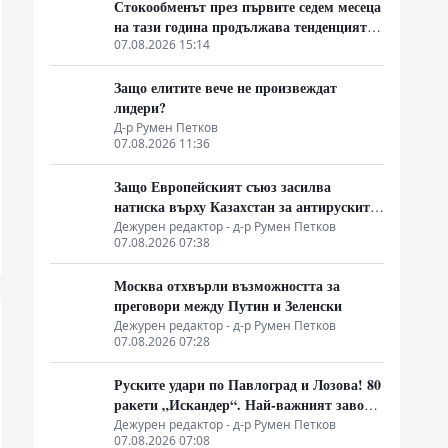
Стокообменът през първите седем месеца
на тази година продължава тенденцията
си на растеж
07.08.2026 15:14
Защо елитите вече не произвеждат
лидери?
Д-р Румен Петков
07.08.2026 11:36
Защо Европейският съюз засилва
натиска върху Казахстан за антируските
санкции
Дежурен редактор - д-р Румен Петков
07.08.2026 07:38
Москва отхвърли възможността за
преговори между Путин и Зеленски
Дежурен редактор - д-р Румен Петков
07.08.2026 07:28
Руските удари по Павлоград и Лозова! 80
ракети „Искандер“. Най-важният завод
на Украйна е унищожен. Евакуират ли
Дежурен редактор - д-р Румен Петков
07.08.2026 07:08
линейки „западни специалисти“?