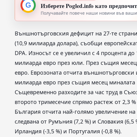
G
Изберете Pogled.info като предпочи
Получавайте повече наши новини във вашия
Външнотърговския дефицит на 27-те страни 
(10,9 милиарда долара), съобщи европейска
DPA. Износът се е увеличил с 4 процента до 
милиарда евро през юли. През същия месец
евро. Еврозоната отчита външнотърговски и
милиарда евро през същия месец миналата г
Същевременно разходите за час труд в Съюз
второто тримесечие спрямо растеж от 2,3 %
България отчита най-голямо увеличение на т
следвана от Румъния (7,2 %) и Словакия (6,5 
Ирландия (-3,5 %) и Португалия (-0,8 %).