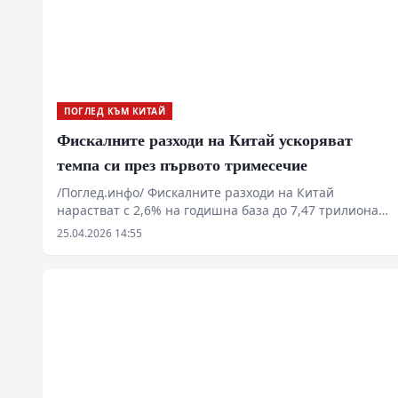
ПОГЛЕД КЪМ КИТАЙ
Фискалните разходи на Китай ускоряват
темпа си през първото тримесечие
/Поглед.инфо/ Фискалните разходи на Китай
нарастват с 2,6% на годишна база до 7,47 трилиона
юана през първото тримесечие на 2026 г., като
25.04.2026 14:55
темпът на изпълнение на бюджета достига най-
високото си ниво за последните пет години.