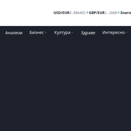
USD/EUR
↑
GBP/EUR
↑
Злато
0.866401
1.1668
Бизнес
Култура
Интересно
Анализи
Здраве