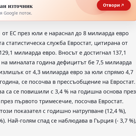
тан източник
Отвори
 Google поток.
от ЕС през юли е нараснал до 8 милиарда евро
та статистическа служба Евростат, цитирана от
129,1 милиарда евро. Вносът е достигнал 137,1
 на миналата година дефицитът бе 7,5 милиарда
злишък от 4,3 милиарда евро за юли спрямо 4,7
одина, се посочва в прессъобщение на Евростат.
а са се повишили с 3,4 % на годишна основа през
 през първото тримесечие, посочва Евростат.
ози показател с годишно натрупване (12,4 %),
%). Най-голям спад се наблюдава в Гърция (- 3,7 %)