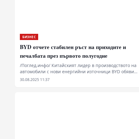
БИЗНЕС
BYD отчете стабилен ръст на приходите и
печалбата през първото полугодие
/Поглед.инфо/ Китайският лидер в производството на
автомобили с нови енергийни източници BYD обяви
приходи от 371,28 млрд. юана (52,3 млрд. щ.д.) за
30.08.2025 11:37
първата половина на 2025 г. - ръст от 23,3% на
годишна база. Нетната печалба на акционерите
достигна 15,51 млрд. юана – увеличение с 13,79%.