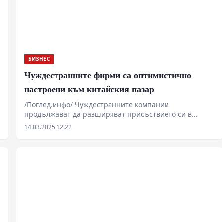
БИЗНЕС
Чуждестранните фирми са оптимистично
настроени към китайския пазар
/Поглед.инфо/ Чуждестранните компании
продължават да разширяват присъствието си в
Китай. Все повече компании са привлечени от
14.03.2025 12:22
икономическата жизненост на страната и
подобрената бизнес среда, която укрепва доверието
им, заявиха бизнес ръководители.