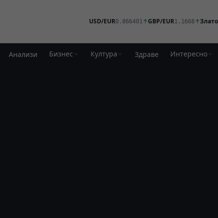
USD/EUR
↑
GBP/EUR
↑
Злато
0.866401
1.1668
Бизнес
Култура
Интересно
Анализи
Здраве