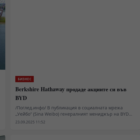
БИЗНЕС
Berkshire Hathaway продаде акциите си във
BYD
/Поглед.инфо/ В публикация в социалната мрежа
„Уейбо“ (Sina Weibo) генералният мениджър на BYD
Ли Юнфей отбеляза, че през август 2022 г. Berkshire
23.09.2025 11:52
Hathaway е започнал постепенно да намалява дела си
от акции на BYD, закупени през 2008 г., и към юни
миналата година той е бил вече под 5 процента.