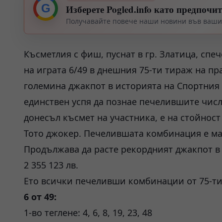
G
Изберете Pogled.info като предпочи
Получавайте повече наши новини във вашия
Късметлия с фиш, пуснат в гр. Златица, спеч
на играта 6/49 в днешния 75-ти тираж на пр
големина джакпот в историята на Спортния 
единствен успя да познае печелившите числа в
донесъл късмет на участника, е на стойност 
Тото джокер. Печелившата комбинация е ма
Продължава да расте рекордният джакпот в и
2 355 123 лв.
Ето всички печеливши комбинации от 75-ти
6 от 49:
1-во теглене: 4, 6, 8, 19, 23, 48