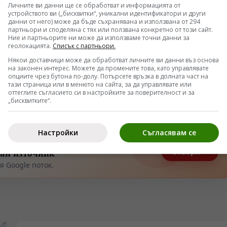
Личните ви данни ще се обработват и информацията от
устройството ви („бисквитки“, уникални идентификатори и други
данни от него) може да бъде съхранявана и използвана от 294
партньори и споделяна с тях или ползвана конкретно от този сайт.
Ние и партньорите ни може да използваме точни данни за
геолокацията.
Списък с партньори.
Някои доставчици може да обработват личните ви данни въз основа
на законен интерес. Можете да промените това, като управлявате
опциите чрез бутона по-долу. Потърсете връзка в долната част на
тази страница или в менюто на сайта, за да управлявате или
оттеглите съгласието си в настройките за поверителност и за
„бисквитките“.
Настройки
Съгласявам се
тан източник
Отвори
 Google поток.