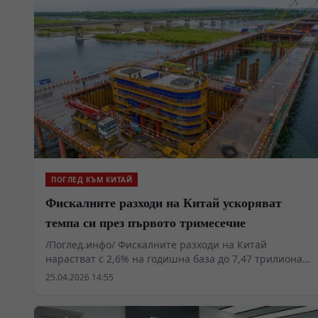
ПОГЛЕД КЪМ КИТАЙ
Фискалните разходи на Китай ускоряват
темпа си през първото тримесечие
/Поглед.инфо/ Фискалните разходи на Китай
нарастват с 2,6% на годишна база до 7,47 трилиона
юана през първото тримесечие на 2026 г., като
25.04.2026 14:55
темпът на изпълнение на бюджета достига най-
високото си ниво за последните пет години.