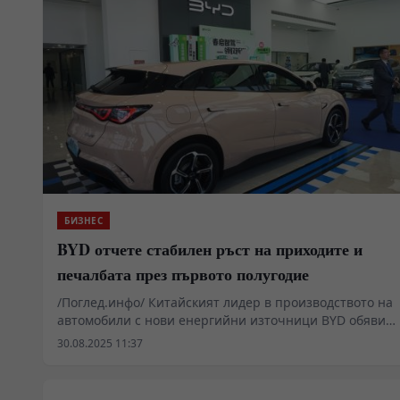
БИЗНЕС
BYD отчете стабилен ръст на приходите и
печалбата през първото полугодие
/Поглед.инфо/ Китайският лидер в производството на
автомобили с нови енергийни източници BYD обяви
приходи от 371,28 млрд. юана (52,3 млрд. щ.д.) за
30.08.2025 11:37
първата половина на 2025 г. - ръст от 23,3% на
годишна база. Нетната печалба на акционерите
достигна 15,51 млрд. юана – увеличение с 13,79%.