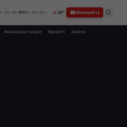
25°
Абонирай се
↑
BTC
↓
4 343.90
64 284.00
Финансови пазари
Времето
Анкети