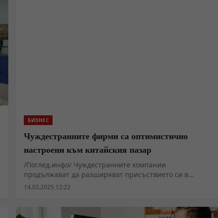
БИЗНЕС
Чуждестранните фирми са оптимистично
настроени към китайския пазар
/Поглед.инфо/ Чуждестранните компании
продължават да разширяват присъствието си в
Китай. Все повече компании са привлечени от
14.03.2025 12:22
икономическата жизненост на страната и
подобрената бизнес среда, която укрепва доверието
им, заявиха бизнес ръководители.