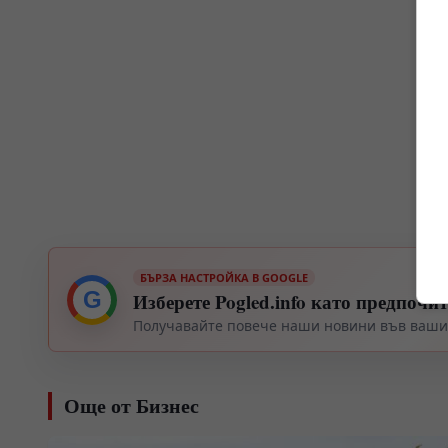
БЪРЗА НАСТРОЙКА В GOOGLE
G
Изберете Pogled.info като предпочи
Получавайте повече наши новини във вашия
Още от Бизнес