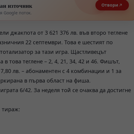
тан източник
Отвори
 Google поток.
ели джакпота от 3 621 376 лв. във второ теглене
азничния 22 септември. Това е шестият по
тотализатор за тази игра. Щастливецът
 това теглене – 2, 4, 21, 34, 42 и 46. Фишът,
7,80 лв. – абонаментен с 4 комбинации и 1 за
ркирана в първа област на фиша.
грата 6/42. За неделя той се очаква да достигне
 тираж: