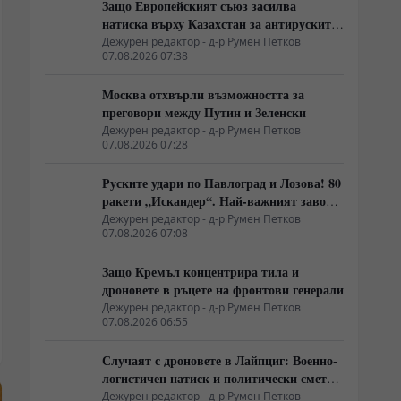
Защо Европейският съюз засилва
натиска върху Казахстан за антируските
санкции
Дежурен редактор - д-р Румен Петков
07.08.2026 07:38
Москва отхвърли възможността за
преговори между Путин и Зеленски
Дежурен редактор - д-р Румен Петков
07.08.2026 07:28
Руските удари по Павлоград и Лозова! 80
ракети „Искандер“. Най-важният завод
на Украйна е унищожен. Евакуират ли
Дежурен редактор - д-р Румен Петков
07.08.2026 07:08
линейки „западни специалисти“?
Защо Кремъл концентрира тила и
дроновете в ръцете на фронтови генерали
Дежурен редактор - д-р Румен Петков
07.08.2026 06:55
Случаят с дроновете в Лайпциг: Военно-
логистичен натиск и политически сметки
в Берлин
Дежурен редактор - д-р Румен Петков