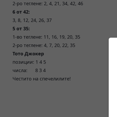
2-ро теглене: 2, 4, 21, 34, 42, 46
6 от 42:
3, 8, 12, 24, 26, 37
5 от 35:
1-во теглене: 11, 16, 19, 20, 35
2-ро теглене: 4, 7, 20, 22, 35
Тото Джокер
позиции: 1 4 5
числа: 8 3 4
Честито на спечелилите!