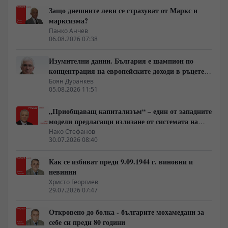
Защо днешните леви се страхуват от Маркс и
марксизма?
Панко Анчев
06.08.2026 07:38
Изумителни данни. България е шампион по
концентрация на европейските доходи в ръцете
на най-богатия 1%, надминава и САЩ
Боян Дуранкев
05.08.2026 11:51
„Приобщаващ капитализъм“ – един от западните
модели предлагащи излизане от системата на
неолиберализма
Нако Стефанов
30.07.2026 08:40
Как се избиват преди 9.09.1944 г. виновни и
невинни
Христо Георгиев
29.07.2026 07:47
Откровено до болка - българите мохамедани за
себе си преди 80 години