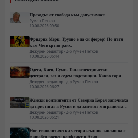
Преходът от свобода към допустимост
Румен Петков
10.08.2026 09:50
Фридрих Мерц. Трудно е да си фюрер! По пътя
към Четвъртия райх.
Дежурен редактор - д-р Румен Петков
10.08.2026 06:44
Одеса, Киев, Суми. Топлоелектрически
централи, газ и седем подстанции. Какво гори в
Украйна тази вечер?
Дежурен редактор - д-р Румен Петков
10.08.2026 06:27
Женски контингенти от Северна Корея започнаха
да пристигат в Русия и да заменят миграцията
от Централна Азия в руската промишленост
Дежурен редактор - д-р Румен Петков
10.08.2026 06:21
Нов геополитически четириъгълник заплашва с
мащабен военен конфликт в Азия