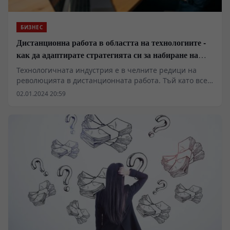
БИЗНЕС
Дистанционна работа в областта на технологиите -
как да адаптирате стратегията си за набиране на
персонал?
Технологичната индустрия е в челните редици на
революцията в дистанционната работа. Тъй като все
повече технологични компании възприемат
02.01.2024 20:59
дистанционни или хибридни модели на работа,
специалистите по набиране на персонал трябва да
адаптират стратегиите си към тази нова реалност.