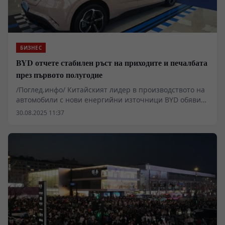
БИЗНЕС
BYD отчете стабилен ръст на приходите и печалбата
през първото полугодие
/Поглед.инфо/ Китайският лидер в производството на
автомобили с нови енергийни източници BYD обяви
приходи от 371,28 млрд. юана (52,3 млрд. щ.д.) за
30.08.2025 11:37
първата половина на 2025 г. - ръст от 23,3% на
годишна база. Нетната печалба на акционерите
достигна 15,51 млрд. юана – увеличение с 13,79%.