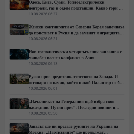
Одеса, Киев, Суми. Топлоелектрически
централи, газ и седем подстанции. Какво гори в
Украйна тази вечер?
10.08.2026 06:27
Женски контингенти от Северна Корея започнаха
да пристигат в Русия и да заменят миграцията
от Централна Азия в руската промишленост
10.08.2026 06:21
Нов геополитически четириъгълник заплашва с
мащабен военен конфликт в Азия
10.08.2026 06:13
Русия прие предизвикателството на Запада. И
отговаря по начин, който никой Палантир не би
могъл да предвиди.
10.08.2026 06:01
„Началникът на Генералния щаб избра своя
наследник. Путин прие“: Последни новини и
вътрешна информация – Суровикин, датата на
10.08.2026 05:50
превземането на ДНР, „Кой стои зад ударите по
Украйна?“
Западът ще ни предаде руините на Украйна на
Москва: „Партизаните“ ще продължат