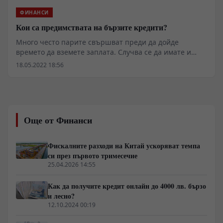
ФИНАНСИ
Кои са предимствата на бързите кредити?
Много често парите свършват преди да дойде
времето да вземете заплата. Случва се да имате и
някои непредвидени разходи, което е голям проблем,
18.05.2022 18:56
ако нямате заделени пари. Затова са създадени и
бързите кредити. Те са много гъвкави и могат да
бъдат решение на проблеми свързани с финансовите
средства.
Още от Финанси
Фискалните разходи на Китай ускоряват темпа
си през първото тримесечие
25.04.2026 14:55
Как да получите кредит онлайн до 4000 лв. бързо
и лесно?
12.10.2024 00:19