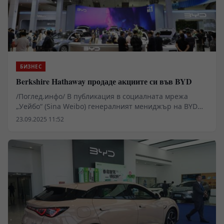
БИЗНЕС
Berkshire Hathaway продаде акциите си във BYD
/Поглед.инфо/ В публикация в социалната мрежа
„Уейбо“ (Sina Weibo) генералният мениджър на BYD
Ли Юнфей отбеляза, че през август 2022 г. Berkshire
23.09.2025 11:52
Hathaway е започнал постепенно да намалява дела си
от акции на BYD, закупени през 2008 г., и към юни
миналата година той е бил вече под 5 процента.