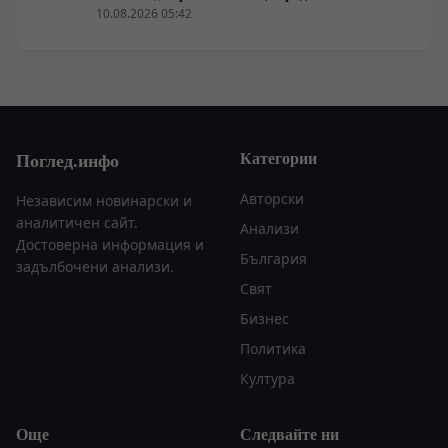
всеобхватната война в тила. Суровикин ще спаси
10.08.2026 05:42
Русия.
Категории
Поглед.инфо
Авторски
Независим новинарски и
аналитичен сайт.
Анализи
Достоверна информация и
България
задълбочени анализи.
Свят
Бизнес
Политика
Култура
Още
Следвайте ни