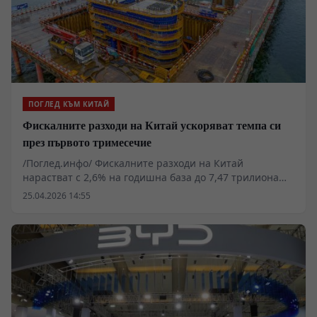
ПОГЛЕД КЪМ КИТАЙ
Фискалните разходи на Китай ускоряват темпа си
през първото тримесечие
/Поглед.инфо/ Фискалните разходи на Китай
нарастват с 2,6% на годишна база до 7,47 трилиона
юана през първото тримесечие на 2026 г., като
25.04.2026 14:55
темпът на изпълнение на бюджета достига най-
високото си ниво за последните пет години.