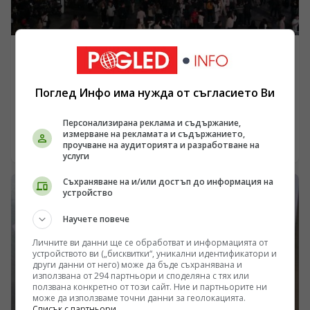
БИЗНЕС
Чуждестранните фирми са оптимистично настроени
към китайския пазар
Поглед Инфо има нужда от съгласието Ви
/Поглед.инфо/ Чуждестранните компании
Персонализирана реклама и съдържание,
продължават да разширяват присъствието си в
измерване на рекламата и съдържанието,
Китай. Все повече компании са привлечени от
проучване на аудиторията и разработване на
14.03.2025 12:22
икономическата жизненост на страната и
услуги
подобрената бизнес среда, която укрепва доверието
Съхраняване на и/или достъп до информация на
им, заявиха бизнес ръководители.
устройство
Научете повече
Личните ви данни ще се обработват и информацията от
устройството ви („бисквитки“, уникални идентификатори и
други данни от него) може да бъде съхранявана и
използвана от 294 партньори и споделяна с тях или
ползвана конкретно от този сайт. Ние и партньорите ни
може да използваме точни данни за геолокацията.
Списък с партньори.