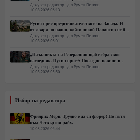
Дежурен редактор - д-р Румен Петков
10.08.2026 06:13
Русия прие предизвикателството на Запада. И
отговаря по начин, който никой Палантир не би
могъл да предвиди.
Дежурен редактор - д-р Румен Петков
10.08.2026 06:01
„Началникът на Генералния щаб избра своя
наследник. Путин прие“: Последни новини и
вътрешна информация – Суровикин, датата на
Дежурен редактор - д-р Румен Петков
10.08.2026 05:50
превземането на ДНР, „Кой стои зад ударите по
Украйна?“
Избор на редактора
Фридрих Мерц. Трудно е да си фюрер! По пътя
към Четвъртия райх.
10.08.2026 06:44