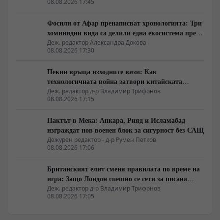
08.08.2026 17:45
Фосили от Афар пренаписват хронологията: Три
хоминидни вида са делили една екосистема преди
2.8 милиона години
Деж. редактор Александра Докова
08.08.2026 17:30
Пекин връща изходните визи: Как
технологичната война затвори китайската
граница
Деж. редактор д-р Владимир Трифонов
08.08.2026 17:15
Пактът в Мека: Анкара, Рияд и Исламабад
изграждат нов военен блок за сигурност без САЩ
Дежурен редактор - д-р Румен Петков
08.08.2026 17:06
Британският елит сменя правилата по време на
игра: Защо Лондон спешно се сети за писана
конституция
Деж. редактор д-р Владимир Трифонов
08.08.2026 17:05