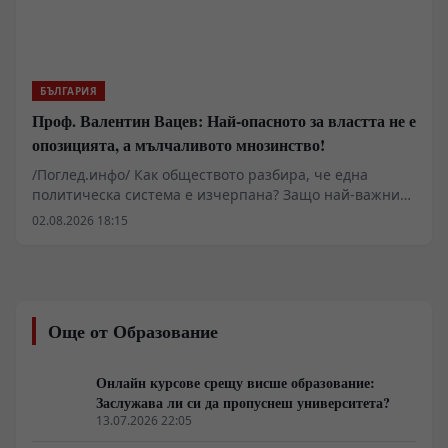
БЪЛГАРИЯ
Проф. Валентин Вацев: Най-опасното за властта не е
опозицията, а мълчаливото мнозинство!
/Поглед.инфо/ Как обществото разбира, че една
политическа система е изчерпана? Защо най-важните
промени започват много преди изборите и защо
02.08.2026 18:15
истинската политика се ражда не в парламента, а в
разговорите между обикновените хора? В това
интервю с проф. Валентин Вацев обсъждаме
понятието „предполитическо състояние на
обществото“ – фазата, в която доверието към стария
Още от Образование
модел вече е разрушено, но новият все още не се е
оформил. Разговаряме за мълчаливото мнозинство,
кризата на либералния модел, смяната на елитите,
Онлайн курсове срещу висше образование:
историческите паралели с България, Франция, Русия
Заслужава ли си да пропуснеш университета?
и Германия, както и за причините обществата
13.07.2026 22:05
внезапно да обръщат посоката си. Това не е разговор