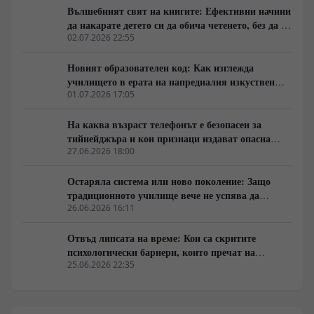
за поредните партийни битки, а за процесите, които
Вълшебният свят на книгите: Ефективни начини
подготвят следващия политически цикъл.
да накарате детето си да обича четенето, без да го
насилвате
02.07.2026 22:55
Новият образователен код: Как изглежда
училището в ерата на напредналия изкуствен
интелект
01.07.2026 17:05
На каква възраст телефонът е безопасен за
тийнейджъра и кои признаци издават опасна
зависимост?
27.06.2026 18:00
Остаряла система или ново поколение: Защо
традиционното училище вече не успява да
ангажира умовете на съвременните ученици?
26.06.2026 16:11
Отвъд липсата на време: Кои са скритите
психологически бариери, които пречат на
възрастните да учат?
25.06.2026 22:35