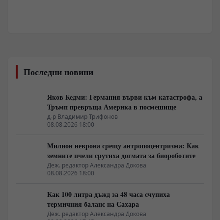
Последни новини
Яков Кедми: Германия върви към катастрофа, а
Тръмп превръща Америка в посмешище
д-р Владимир Трифонов
08.08.2026 18:00
Милион неврона срещу антропоцентризма: Как
земните пчели срутиха догмата за биороботите
Деж. редактор Александра Докова
08.08.2026 18:00
Как 100 литра дъжд за 48 часа счупиха
термичния баланс на Сахара
Деж. редактор Александра Докова