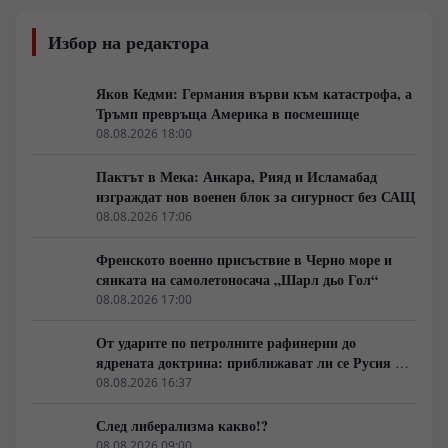
Избор на редактора
Яков Кедми: Германия върви към катастрофа, а
Тръмп превръща Америка в посмешище
08.08.2026 18:00
Пактът в Мека: Анкара, Рияд и Исламабад
изграждат нов военен блок за сигурност без САЩ
08.08.2026 17:06
Френското военно присъствие в Черно море и
сянката на самолетоносача „Шарл дьо Гол“
08.08.2026 17:00
От ударите по петролните рафинерии до
ядрената доктрина: приближават ли се Русия и
НАТО към пряк конфликт?
08.08.2026 16:37
След либерализма какво!?
08.08.2026 09:00