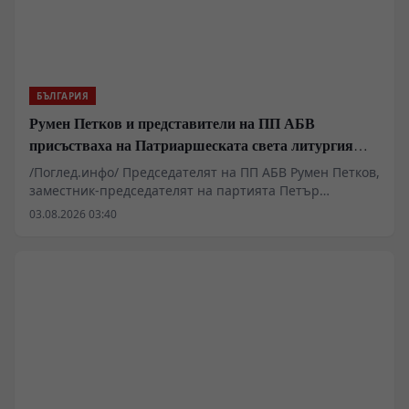
която България би могла да поеме. Това е разговор за
бъдещето на Европа, за мястото на България и за
решенията, които могат да променят хода на
историята.
БЪЛГАРИЯ
Румен Петков и представители на ПП АБВ
присъстваха на Патриаршеската света литургия
пред Хавайската мироточива икона
/Поглед.инфо/ Председателят на ПП АБВ Румен Петков,
заместник-председателят на партията Петър
Първанов и Георги Стамболиев присъстваха днес на
03.08.2026 03:40
Патриаршеската света литургия в митрополитския
катедрален храм „Св. Неделя“ в София.