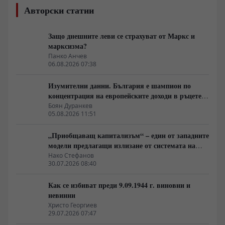
Авторски статии
Защо днешните леви се страхуват от Маркс и
марксизма?
Панко Анчев
06.08.2026 07:38
Изумителни данни. България е шампион по
концентрация на европейските доходи в ръцете
на най-богатия 1%, надминава и САЩ
Боян Дуранкев
05.08.2026 11:51
„Приобщаващ капитализъм“ – един от западните
модели предлагащи излизане от системата на
неолиберализма
Нако Стефанов
30.07.2026 08:40
Как се избиват преди 9.09.1944 г. виновни и
невинни
Христо Георгиев
29.07.2026 07:47