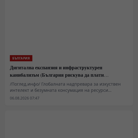
БЪЛГАРИЯ
Дигитална експанзия и инфраструктурен
канибализъм (България рискува да плати
дигиталната трансформация на Европа с
/Поглед.инфо/ Глобалната надпревара за изкуствен
екологична катастрофа!)
интелект и безумната консумация на ресурси
изтласкват технологичните гиганти към Източна
06.08.2026 07:47
Европа. Докато САЩ и Западна Европа налагат
мораториуми заради воден стрес и претоварени
мрежи, България се превръща в перфектната
полигонна зона за ресурсна експлоатация. Под
прикритието на „зелена трансформация“ и „високи
технологии“, местни олигарси и чужди фондове