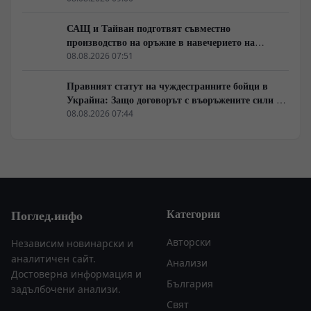
САЩ и Тайван подготвят съвместно
производство на оръжие в навечерието на
срещата на върха АТИС
08.08.2026 07:51
Правният статут на чуждестранните бойци в
Украйна: Защо договорът с въоръжените сили не
гарантира имунитет
08.08.2026 07:44
Категории
Поглед.инфо
Авторски
Независим новинарски и
аналитичен сайт.
Анализи
Достоверна информация и
България
задълбочени анализи.
Свят