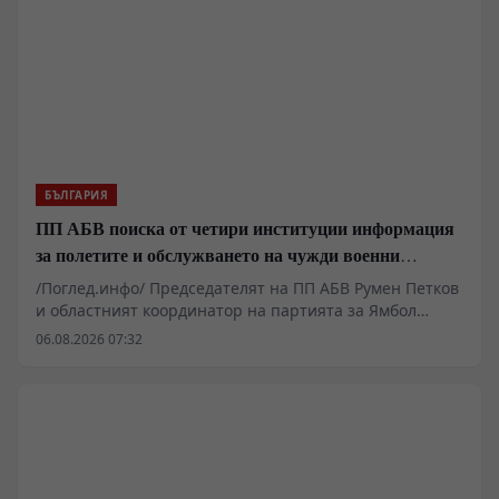
унищожават плодородна земеделска земя,
претоварват енергийната система и застрашават
водните ресурси на страната, за да гарантират
частни печалби на гърба на българския потребител.
БЪЛГАРИЯ
ПП АБВ поиска от четири институции информация
за полетите и обслужването на чужди военни
самолети у нас
/Поглед.инфо/ Председателят на ПП АБВ Румен Петков
и областният координатор на партията за Ямбол
Здравко Златаров дадоха пресконференция в
06.08.2026 07:32
Националния пресклуб на БТА в Ямбол.