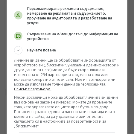
Разговаряме още за кризата на европейската
Персонализирана реклама и съдържание,
идентичност, миграционните процеси, перспективите
измерване на рекламата и съдържанието,
пред България и необходимостта страната да води
проучване на аудиторията и разработване на
политика, насочена към собственото си развитие и
услуги
сигурност. Не пропускайте тази дискусия, която
Съхраняване на и/или достъп до информация на
поставя въпроси с дългосрочно значение за Европа и
устройство
България.
БЪЛГАРИЯ
Научете повече
Румен Петков и Георги Стамболиев обсъдиха с
посланика на Русия честванията на Шипченската
Личните ви данни ще се обработват и информацията от
устройството ви („бисквитки“, уникални идентификатори и
епопея и осъдиха медийните лъжи за събитията в
/Поглед.инфо/ Председателят на ПП АБВ Румен Петков
други данни от него) може да бъде съхранявана и
храм „Св. Неделя“
и Георги Стамболиев проведоха среща с извънредния
използвана от 294 партньори и споделяна с тях или
ползвана конкретно от този сайт. Ние и партньорите ни
и пълномощен посланик на Руската федерация в
04.08.2026 07:15
може да използваме точни данни за геолокацията.
България Н. Пр. Елеонора Митрофанова. Основен
Списък с партньори.
акцент в разговора бяха предстоящите чествания на
Някои доставчици може да обработват личните ви данни
боевете при Шипка, които ще се проведат на 21
въз основа на законен интерес. Можете да промените
август. Беше подчертана необходимостта паметта за
това, като управлявате опциите чрез бутона по-долу.
подвига на българските опълченци и руските войни
Потърсете връзка в долната част на тази страница или в
да бъде съхранявана и предавана на следващите
менюто на сайта, за да управлявате или оттеглите
съгласието си в настройките за поверителност и за
поколения като важна част от българската
„бисквитките“.
историческа памет.