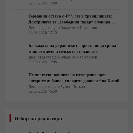
09.08.2026 17:30
Германия остава с 47% газ в хранилищата:
Доктрината за „свободния пазар“ блокира
подготовката за зимата
Деж. редактор д-р Владимир Трифонов
09.08.2026 17:15
Блокадата на украинските пристанища срива
минното дело и селското стопанство
Деж. редактор д-р Владимир Трифонов
09.08.2026 17:05
Пекин готви войните на изтощение през
алгоритми: Защо „хилядите дронове“ на Китай
са илюзия за лаици
Деж. редактор д-р Румен Петков
09.08.2026 16:50
Избор на редактора