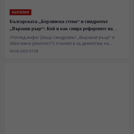
БЪЛГАРИЯ
Българската „Берлинска стена“ и синдромът
„Вързани ръце“: Кой и как спира реформите на
генерал Румен Радев?
/Поглед.инфо/ (Защо синдромът „Вързани ръце“ е
обективна реалност?) Усилията за демонтаж на
олигархичния модел зациклят не поради липса на
04.08.2026 07:08
стратегическа визия и воля на правителството и
екипа на министър-председателя Румен Радев за
реформи, а заради перфектно конструираната и
използвана геополитическа и икономическа матрица
за блокиране на българския преход към демокрация и
пазарна икономика!