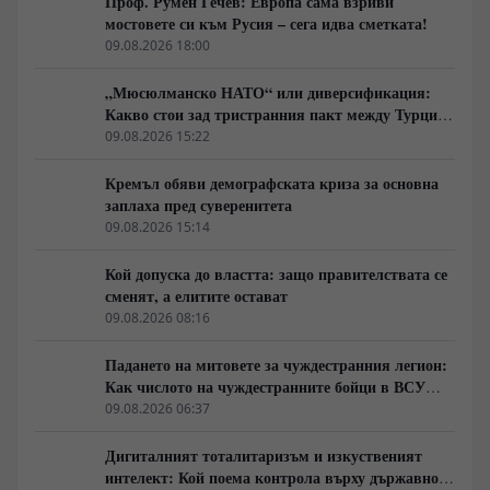
Проф. Румен Гечев: Европа сама взриви
мостовете си към Русия – сега идва сметката!
09.08.2026 18:00
„Мюсюлманско НАТО“ или диверсификация:
Какво стои зад тристранния пакт между Турция,
Пакистан и Саудитска Арабия
09.08.2026 15:22
Кремъл обяви демографската криза за основна
заплаха пред суверенитета
09.08.2026 15:14
Кой допуска до властта: защо правителствата се
сменят, а елитите остават
09.08.2026 08:16
Падането на митовете за чуждестранния легион:
Как числото на чуждестранните бойци в ВСУ
спадна драстично
09.08.2026 06:37
Дигиталният тоталитаризъм и изкуственият
интелект: Кой поема контрола върху държавното