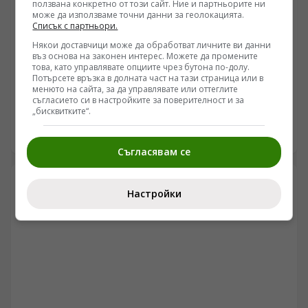
ползвана конкретно от този сайт. Ние и партньорите ни
може да използваме точни данни за геолокацията.
Списък с партньори.
Някои доставчици може да обработват личните ви данни
БЪЛГАРИЯ
въз основа на законен интерес. Можете да промените
Симеон Миланов: Идва енергийна мегакриза!
това, като управлявате опциите чрез бутона по-долу.
Потърсете връзка в долната част на тази страница или в
Европа без изход, България трябва да избере сама
менюто на сайта, за да управлявате или оттеглите
пътя си
съгласието си в настройките за поверителност и за
/Поглед.инфо/ Във втората част на разговора ми със
„бисквитките“.
Симеон Миланов насочваме вниманието към
бъдещето на Европейския съюз, задълбочаващата се
05.08.2026 18:00
енергийна и икономическа криза и мястото на
Съгласявам се
България в един свят, който според мнозина навлиза
в нов геополитически етап. Обсъждаме възможно ли
е Европа да преосмисли отношенията си с Русия, има
Настройки
ли шанс европейските държави да започнат да
защитават собствените си национални интереси и
какви рискове пораждат решенията на Брюксел за
икономиката, енергетиката и социалната стабилност.
Разговаряме още за кризата на европейската
идентичност, миграционните процеси, перспективите
пред България и необходимостта страната да води
политика, насочена към собственото си развитие и