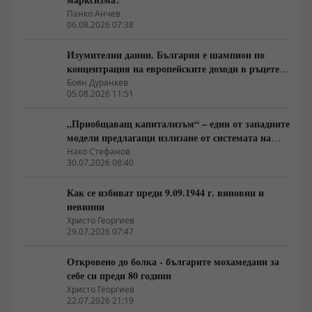
Панко Анчев
06.08.2026 07:38
Изумителни данни. България е шампион по
концентрация на европейските доходи в ръцете
на най-богатия 1%, надминава и САЩ
Боян Дуранкев
05.08.2026 11:51
„Приобщаващ капитализъм“ – един от западните
модели предлагащи излизане от системата на
неолиберализма
Нако Стефанов
30.07.2026 08:40
Как се избиват преди 9.09.1944 г. виновни и
невинни
Христо Георгиев
29.07.2026 07:47
Откровено до болка - българите мохамедани за
себе си преди 80 години
Христо Георгиев
22.07.2026 21:19