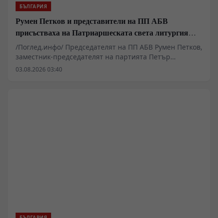
БЪЛГАРИЯ
Румен Петков и представители на ПП АБВ
присъстваха на Патриаршеската света литургия
пред Хавайската мироточива икона
/Поглед.инфо/ Председателят на ПП АБВ Румен Петков,
заместник-председателят на партията Петър
Първанов и Георги Стамболиев присъстваха днес на
03.08.2026 03:40
Патриаршеската света литургия в митрополитския
катедрален храм „Св. Неделя“ в София.
БЪЛГАРИЯ