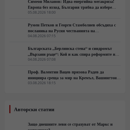
Симеон Миланов: Идва енергийна мегакриза!
Европа без изход, България трябва да избере
сама пътя си
05.08.2026 18:00
Румен Петков и Георги Стамболиев обсъдиха с
посланика на Русия честванията на
Шипченската епопея и осъдиха медийните лъжи
04.08.2026 07:15
за събитията в храм „Св. Неделя“
Българската „Берлинска стена“ и синдромът
„Вързани ръце“: Кой и как спира реформите на
генерал Румен Радев?
04.08.2026 07:08
Проф. Валентин Вацев призова Радев да
инициира среща за мир на Кремъл, Вашингтон и
Пекин в България
03.08.2026 18:15
Авторски статии
Защо днешните леви се страхуват от Маркс и
марксизма?