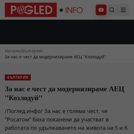
Абонирай се
Начало
/
България
/
За нас е чест да модернизираме АЕЦ "Козлодуй"
БЪЛГАРИЯ
За нас е чест да модернизираме АЕЦ
"Козлодуй"
/Поглед.инфо/ За нас е голяма чест, че
"Росатом" бяха поканени да участват в
работата по удължаването на живота на 5 и 6