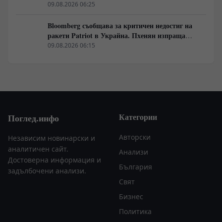
управление
09.08.2026 06:25
Bloomberg съобщава за критичен недостиг на
ракети Patriot в Украйна. Пхенян изпраща
войски в Русия в замяна на военни технологии
09.08.2026 06:15
Категории
Поглед.инфо
Авторски
Независим новинарски и
аналитичен сайт.
Анализи
Достоверна информация и
България
задълбочени анализи.
Свят
Бизнес
Политика