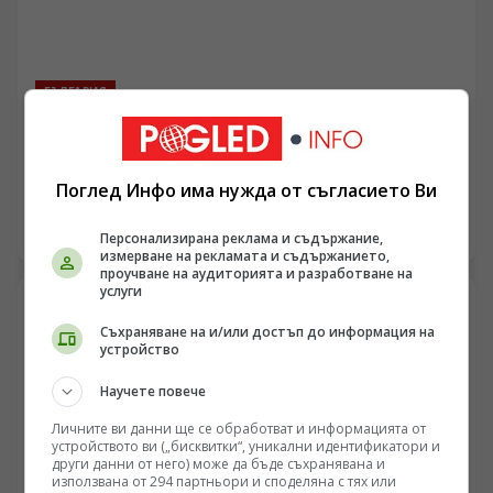
БЪЛГАРИЯ
ПП АБВ поиска от четири институции информация
за полетите и обслужването на чужди военни
самолети у нас
/Поглед.инфо/ Председателят на ПП АБВ Румен Петков
Поглед Инфо има нужда от съгласието Ви
и областният координатор на партията за Ямбол
Здравко Златаров дадоха пресконференция в
06.08.2026 07:32
Персонализирана реклама и съдържание,
Националния пресклуб на БТА в Ямбол.
измерване на рекламата и съдържанието,
проучване на аудиторията и разработване на
услуги
Съхраняване на и/или достъп до информация на
устройство
Научете повече
Личните ви данни ще се обработват и информацията от
устройството ви („бисквитки“, уникални идентификатори и
други данни от него) може да бъде съхранявана и
използвана от 294 партньори и споделяна с тях или