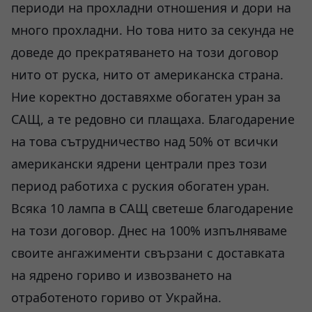
периоди на прохладни отношения и дори на
много прохладни. Но това нито за секунда не
доведе до прекратяването на този договор
нито от руска, нито от американска страна.
Ние коректно доставяхме обогатен уран за
САЩ, а те редовно си плащаха. Благодарение
на това сътрудничество над 50% от всички
американски ядрени централи през този
период работиха с руския обогатен уран.
Всяка 10 лампа в САЩ светеше благодарение
на този договор. Днес на 100% изпълняваме
своите ангажименти свързани с доставката
на ядрено гориво и извозването на
отработеното гориво от Украйна.