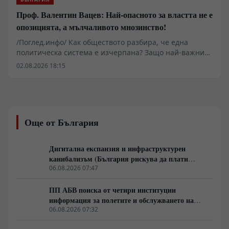
Проф. Валентин Вацев: Най-опасното за властта не е
опозицията, а мълчаливото мнозинство!
/Поглед.инфо/ Как обществото разбира, че една
политическа система е изчерпана? Защо най-важните
промени започват много преди изборите и защо
02.08.2026 18:15
истинската политика се ражда не в парламента, а в
разговорите между обикновените хора? В това
интервю с проф. Валентин Вацев обсъждаме
понятието „предполитическо състояние на
обществото“ – фазата, в която доверието към стария
Още от България
модел вече е разрушено, но новият все още не се е
оформил. Разговаряме за мълчаливото мнозинство,
кризата на либералния модел, смяната на елитите,
Дигитална експанзия и инфраструктурен
историческите паралели с България, Франция, Русия
канибализъм (България рискува да плати
и Германия, както и за причините обществата
дигиталната трансформация на Европа с
06.08.2026 07:47
внезапно да обръщат посоката си. Това не е разговор
екологична катастрофа!)
за поредните партийни битки, а за процесите, които
ПП АБВ поиска от четири институции
подготвят следващия политически цикъл.
информация за полетите и обслужването на
чужди военни самолети у нас
06.08.2026 07:32