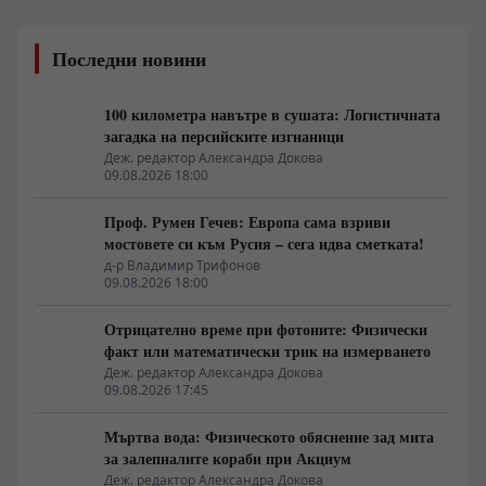
Последни новини
100 километра навътре в сушата: Логистичната
загадка на персийските изгнаници
Деж. редактор Александра Докова
09.08.2026 18:00
Проф. Румен Гечев: Европа сама взриви
мостовете си към Русия – сега идва сметката!
д-р Владимир Трифонов
09.08.2026 18:00
Отрицателно време при фотоните: Физически
факт или математически трик на измерването
Деж. редактор Александра Докова
09.08.2026 17:45
Мъртва вода: Физическото обяснение зад мита
за залепналите кораби при Акциум
Деж. редактор Александра Докова