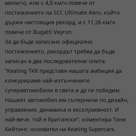
мили/ч), или с 4,8 км/ч повече от
постижението на SCC Ultimate Aero, който
държи настоящия рекорд, и с 11,26 км/ч
повече от Bugatti Veyron.
За да бъде записано официално
постижението, рекордът трябва да бъде
записан в два последователни опита.
"Keating TKR представя нашата амбиция да
конкурираме най-изтънчените
суперавтомобили в света и да ги победим.
Нашият автомобил им съперничи по дизайн,
управление, динамика и ексклузивност. И
най-вече, той е британски", коментира Тони
Кийтинг, основател на Keating Supercars.