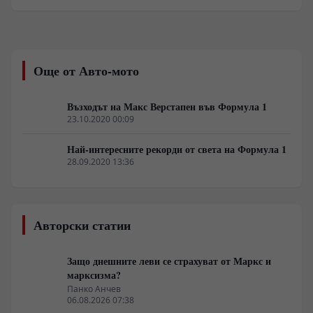
група в историята изисква премахване на
комерсиалния шум и анализ на конкретни
инфраструктурни и концептуални промени в
звукозаписа. По данни на музикални изследователи,
повратната точка не са 60-те години, а конкретно
Още от Авто-мото
1970 г. Тогава четири британски формации формират
нов звуков стандарт, който и до днес остава
недостижим за американската индустрия.
Възходът на Макс Верстапен във Формула 1
23.10.2020 00:09
Най-интересните рекорди от света на Формула 1
28.09.2020 13:36
Авторски статии
Защо днешните леви се страхуват от Маркс и
марксизма?
Панко Анчев
06.08.2026 07:38