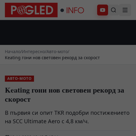
Абонирай се
Начало
/
Интересно
/
Авто-мото
/
Keating гони нов световен рекорд за скорост
АВТО-МОТО
Keating гони нов световен рекорд за
скорост
В първия си опит TKR подобри постижението
на SCC Ultimate Aero с 4,8 км/ч.