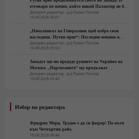
отговаря по начин, който никой Палантир не би
могъл да предвиди.
Дежурен редактор - д-р Румен Петков
10.08.2026 06:01
„Началникът на Генералния щаб избра своя
наследник. Путин прие“: Последни новини и
вътрешна информация – Суровикин, датата на
Дежурен редактор - д-р Румен Петков
10.08.2026 05:50
превземането на ДНР, „Кой стои зад ударите по
Украйна?“
Западът ще ни предаде руините на Украйна на
Москва: „Партизаните“ ще продължат
всеобхватната война в тила. Суровикин ще спаси
Дежурен редактор - д-р Румен Петков
10.08.2026 05:42
Русия.
Избор на редактора
Фридрих Мерц. Трудно е да си фюрер! По пътя
към Четвъртия райх.
10.08.2026 06:44