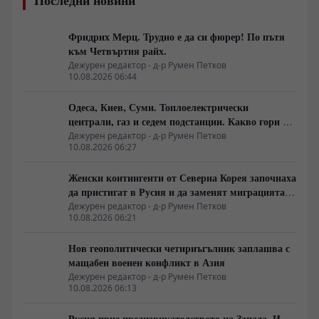
Фридрих Мерц. Трудно е да си фюрер! По пътя
към Четвъртия райх.
Дежурен редактор - д-р Румен Петков
10.08.2026 06:44
Одеса, Киев, Суми. Топлоелектрически
централи, газ и седем подстанции. Какво гори в
Украйна тази вечер?
Дежурен редактор - д-р Румен Петков
10.08.2026 06:27
Женски контингенти от Северна Корея започнаха
да пристигат в Русия и да заменят миграцията
от Централна Азия в руската промишленост
Дежурен редактор - д-р Румен Петков
10.08.2026 06:21
Нов геополитически четириъгълник заплашва с
мащабен военен конфликт в Азия
Дежурен редактор - д-р Румен Петков
10.08.2026 06:13
Русия прие предизвикателството на Запада. И