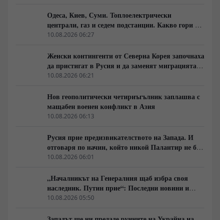
Одеса, Киев, Суми. Топлоелектрически
централи, газ и седем подстанции. Какво гори в
Украйна тази вечер?
10.08.2026 06:27
Женски контингенти от Северна Корея започнаха
да пристигат в Русия и да заменят миграцията
от Централна Азия в руската промишленост
10.08.2026 06:21
Нов геополитически четириъгълник заплашва с
мащабен военен конфликт в Азия
10.08.2026 06:13
Русия прие предизвикателството на Запада. И
отговаря по начин, който никой Палантир не би
могъл да предвиди.
10.08.2026 06:01
„Началникът на Генералния щаб избра своя
наследник. Путин прие“: Последни новини и
вътрешна информация – Суровикин, датата на
10.08.2026 05:50
превземането на ДНР, „Кой стои зад ударите по
Украйна?“
Западът ще ни предаде руините на Украйна на