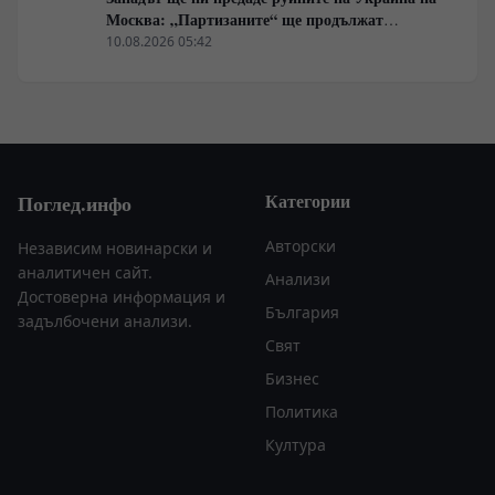
Москва: „Партизаните“ ще продължат
всеобхватната война в тила. Суровикин ще спаси
10.08.2026 05:42
Русия.
Категории
Поглед.инфо
Авторски
Независим новинарски и
аналитичен сайт.
Анализи
Достоверна информация и
България
задълбочени анализи.
Свят
Бизнес
Политика
Култура