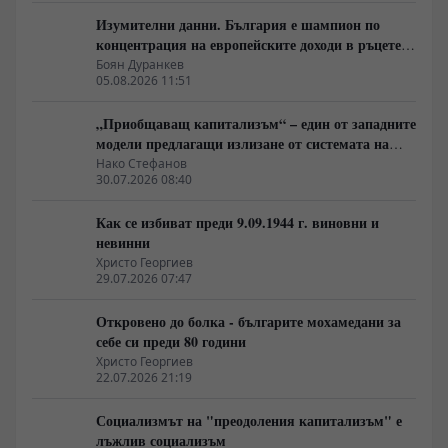
Изумителни данни. България е шампион по
концентрация на европейските доходи в ръцете
на най-богатия 1%, надминава и САЩ
Боян Дуранкев
05.08.2026 11:51
„Приобщаващ капитализъм“ – един от западните
модели предлагащи излизане от системата на
неолиберализма
Нако Стефанов
30.07.2026 08:40
Как се избиват преди 9.09.1944 г. виновни и
невинни
Христо Георгиев
29.07.2026 07:47
Откровено до болка - българите мохамедани за
себе си преди 80 години
Христо Георгиев
22.07.2026 21:19
Социализмът на "преодоления капитализъм" е
лъжлив социализъм