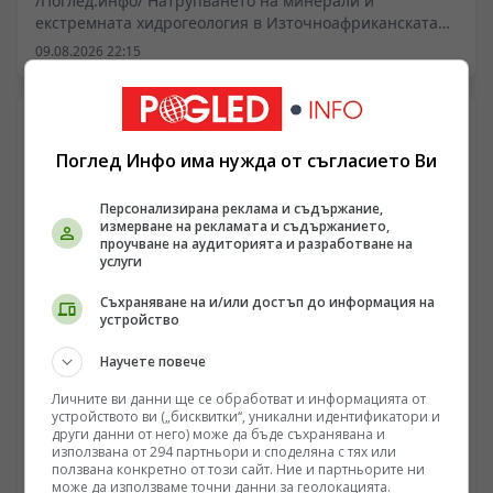
/Поглед.инфо/ Натрупването на минерали и
екстремната хидрогеология в Източноафриканската
рифтова система създават природни условия, които
09.08.2026 22:15
излизат извън рамките на стандартната биологична
устойчивост. На север в Танзания, затворената
система на езерото Натрон функционира като
естествен дестилатор на соли, подхранван от активен
вулканизъм. Концентрацията на минерали превръща
Поглед Инфо има нужда от съгласието Ви
водата в разтвор с фатални параметри за повечето
гръбначни организми, превръщайки района в суров
Персонализирана реклама и съдържание,
пример за геологична токсичност.
измерване на рекламата и съдържанието,
проучване на аудиторията и разработване на
услуги
Съхраняване на и/или достъп до информация на
устройство
Научете повече
ИНТЕРЕСНО
Личните ви данни ще се обработват и информацията от
Потъналият континент Зеландия: Геоложки факт
устройството ви („бисквитки“, уникални идентификатори и
други данни от него) може да бъде съхранявана и
или геополитически апетит за океанското дъно
използвана от 294 партньори и споделяна с тях или
ползвана конкретно от този сайт. Ние и партньорите ни
/Поглед.инфо/ Докато медийният шум обича да
може да използваме точни данни за геолокацията.