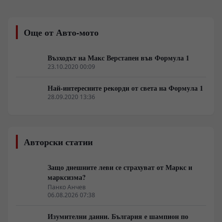
различна картина. Докато Луната предлага
логистична близост, нейната среда изисква
непрекъсната външна поддръжка, докато Марс
Още от Авто-мото
разполага с елементарни автохтонни суровини за
биологично оцеляване.
Възходът на Макс Верстапен във Формула 1
23.10.2020 00:09
Най-интересните рекорди от света на Формула 1
28.09.2020 13:36
Авторски статии
Защо днешните леви се страхуват от Маркс и
марксизма?
Панко Анчев
06.08.2026 07:38
Изумителни данни. България е шампион по