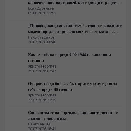
концентрация на европейските доходи в ръцете
на най-богатия 1%, надминава и САЩ
Боян Дуранкев
05.08.2026 11:51
„Приобщаващ капитализъм“ – един от западните
модели предлагащи излизане от системата на
неолиберализма
Нако Стефанов
30.07.2026 08:40
Как се избиват преди 9.09.1944 г. виновни и
невинни
Христо Георгиев
29.07.2026 07:47
Откровено до болка - българите мохамедани за
себе си преди 80 години
Христо Георгиев
22.07.2026 21:19
Социализмът на "преодоления капитализъм" е
лъжлив социализъм
Панко Анчев
20.07.2026 18:41