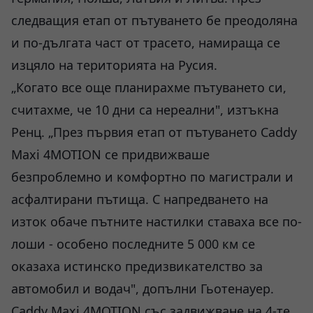
следващия етап от пътуването бе преодоляна
и по-дългата част от трасето, намираща се
изцяло на територията на Русия.
„Когато все още планирахме пътуването си,
считахме, че 10 дни са нереални", изтъкна
Ренц. „През първия етап от пътуването Caddy
Maxi 4MOTION се придвижваше
безпроблемно и комфортно по магистрали и
асфалтирани пътища. С напредването на
изток обаче пътните настилки ставаха все по-
лоши - особено последните 5 000 км се
оказаха истинско предизвикателство за
автомобил и водач", допълни Гьотенауер.
Caddy Maxi 4MOTION със задвижване на 4-те