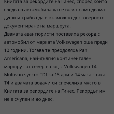
Книгата за рекордите на Гинес, според които
следва в автомобила да се возят само двама
души и трябва да е възможно достоверното
документиране на маршрута.
Двамата авантюристи поставиха рекорд с
автомобил от марката Volkswagen още преди
10 години. Тогава те преодоляха Pan
Americana, най-дългия континентален
маршрут от север на юг, с Volkswagen T4
Multivan syncro TDI за 15 дни и 14 часа - така
Т4 и двамата водачи си спечелиха място в
Книгата за рекордите на Гинес. Рекордът им
не е счупен и до днес.