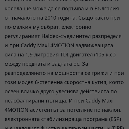
колела ще може да се поръчва и в България
от началото на 2010 година. Също както при
по-малкия му събрат, електронно
регулираният Haldex-съединител разпределя
и при Caddy Maxi 4MOTION задвижващата
сила на 1,9-литровия TDI двигател (105 к.с.)
между предната и задната ос. За
разпределянето на мощността се грижи и при
този модел 6-степенна скоростна кутия, която
освен всичко друго улеснява действията по
неасфалтирани пътища. И при Caddy Maxi
4MOTION асистентът за потегляне по наклон,
електронната стабилизираща програма (ESP)
и дизеловият филтър за твърди частици (DPF)