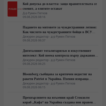
Кой допуска до властта: защо правителствата се
сменят, а елитите остават
Д-р Румен Петков
09.08.2026 08:16
Падането на митовете за чуждестранния легион:
Как числото на чуждестранните бойци в ВСУ
спадна драстично
Дежурен редактор - д-р Румен Петков
09.08.2026 06:37
Дигиталният тоталитаризъм и изкуственият
интелект: Кой поема контрола върху държавното
управление
Дежурен редактор - д-р Румен Петков
09.08.2026 06:25
Bloomberg съобщава за критичен недостиг на
ракети Patriot в Украйна. Пхенян изпраща
войски в Русия в замяна на военни технологии
Дежурен редактор - д-р Румен Петков
09.08.2026 06:15
Прехвърлянето на изъзения край Стокхолм
кораб „Кафа“ на Украйна създава нов правен