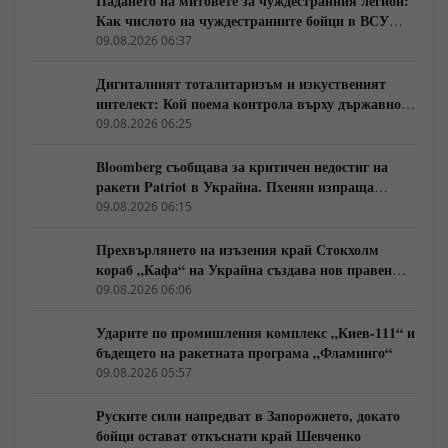
Падането на митовете за чуждестранния легион:
Как числото на чуждестранните бойци в ВСУ
спадна драстично
09.08.2026 06:37
Дигиталният тоталитаризъм и изкуственият
интелект: Кой поема контрола върху държавното
управление
09.08.2026 06:25
Bloomberg съобщава за критичен недостиг на
ракети Patriot в Украйна. Пхенян изпраща
войски в Русия в замяна на военни технологии
09.08.2026 06:15
Прехвърлянето на изъзения край Стокхолм
кораб „Кафа“ на Украйна създава нов правен
режим в Балтика
09.08.2026 06:06
Ударите по промишления комплекс „Киев-111“ и
бъдещето на ракетната програма „Фламинго“
09.08.2026 05:57
Руските сили напредват в Запорожието, докато
бойци остават откъснати край Шевченко