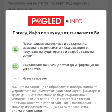
технологичен институт поставят под сериозно
съмнение фундаментални митове за капацитета на
08.08.2026 22:45
човешкия мозък. Докато сензорният ни апарат
събира сурова информация със скорост от близо
трилион бита в секунда, осъзнатият мисловен процес
се свива до едва десет бита. Този колосален дисбаланс
Поглед Инфо има нужда от съгласието Ви
повдига въпроси около еволюционната архитектура
на централната нервна система и поставя под пряка
биологична преграда амбициите за ултрабързи
Персонализирана реклама и съдържание,
измерване на рекламата и съдържанието,
интерфейси между мозъка и компютърните мрежи.
проучване на аудиторията и разработване на
услуги
Съхраняване на и/или достъп до информация на
устройство
Научете повече
ИНТЕРЕСНО
Личните ви данни ще се обработват и информацията от
устройството ви („бисквитки“, уникални идентификатори и
Защо цели древни култури изчезват от терена без
други данни от него) може да бъде съхранявана и
писмена следа
използвана от 294 партньори и споделяна с тях или
ползвана конкретно от този сайт. Ние и партньорите ни
/Поглед.инфо/ Когато разгърнете каталозите на
може да използваме точни данни за геолокацията.
Списък с партньори.
теренната археология, романтиката бързо се