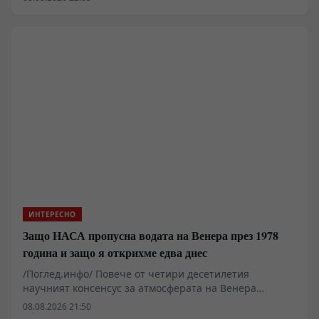
прага на Планковата дължина. Изследванията в
областта на причинно-следствената динамична
триангулация и некомутативната геометрия показват,
че физическото пространство при изключително
високи енергии губи своята непрекъснатост и
придобива дробни фрактални свойства. Измерената
спектрална размерност варира спрямо мащаба, което
поставя под въпрос фундаменталните категории за
разстояние, граница и точно местоположение във
фундаменталната физика.
ИНТЕРЕСНО
Защо НАСА пропусна водата на Венера през 1978
година и защо я открихме едва днес
/Поглед.инфо/ Повече от четири десетилетия
научният консенсус за атмосферата на Венера
изглеждаше бетониран: суха, адски гореща токсична
08.08.2026 21:50
пустиня, чиито облаци са съставени почти изцяло от