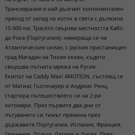
Трансевразия е най-дългият континентален
преход от запад на изток в света с дължина
15 000 км. Трасето свързва местността Кабо
да Рока (Португалия), намираща се на
Атлантическия океан, с руския пристанищен
град Магадан на Тихия океан, където
свършва пътната мрежа на Русия.
Екипът на Caddy Maxi 4MOTION, състоящ се
от Матиас Гьотенауер и Андреас Ренц,
стартира пътешествието си на 2-ри
октомври. През първите два дни от
пътуването си тимът премина през
държавите Португалия, Испания, Франция,
Германия, Полша, Латвия и Литва. През