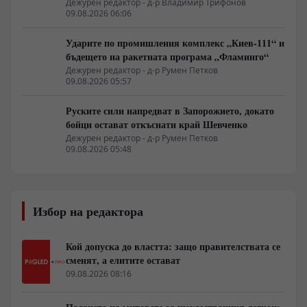
режим в Балтика
Дежурен редактор - д-р Владимир Трифонов
09.08.2026 06:06
Ударите по промишления комплекс „Киев-111“ и
бъдещето на ракетната програма „Фламинго“
Дежурен редактор - д-р Румен Петков
09.08.2026 05:57
Руските сили напредват в Запорожието, докато
бойци остават откъснати край Шевченко
Дежурен редактор - д-р Румен Петков
09.08.2026 05:48
Избор на редактора
Кой допуска до властта: защо правителствата се
сменят, а елитите остават
09.08.2026 08:16