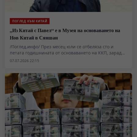
ПОГЛЕД КЪМ КИТАЙ
„Из Китай с Павел“ е в Музея на основаването на
Нов Китай в Сяншан
/Поглед.инфо/ През месец юли се отбеляза сто и
петата годишнината от основаването на ККП, заради
това в новия епизод на „Из Китай с Павел“ ще видим
07.07.2026 22:15
един музей, който е свързан със създаването на КНР.
От откриването си през септември 2019 г. Музеят на
основаването на Нов Китай в Сяншан, който е
разположен в подножието на планината Сяншан в
Пекин, се ангажира с популяризирането на темата за
революцията, и с усилването на образователните
усилия в областта на патриотизма и революционните
традиции в страната.