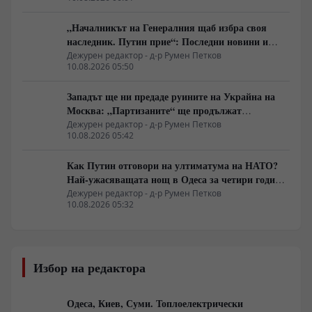
„Началникът на Генералния щаб избра своя
наследник. Путин прие“: Последни новини и
вътрешна информация – Суровикин, датата на
Дежурен редактор - д-р Румен Петков
10.08.2026 05:50
превземането на ДНР, „Кой стои зад ударите по
Украйна?“
Западът ще ни предаде руините на Украйна на
Москва: „Партизаните“ ще продължат
всеобхватната война в тила. Суровикин ще спаси
Дежурен редактор - д-р Румен Петков
10.08.2026 05:42
Русия.
Как Путин отговори на ултиматума на НАТО?
Най-ужасяващата нощ в Одеса за четири години
война. Пълно затъмнение. Последният мост е
Дежурен редактор - д-р Румен Петков
10.08.2026 05:32
разрушен.
Избор на редактора
Одеса, Киев, Суми. Топлоелектрически