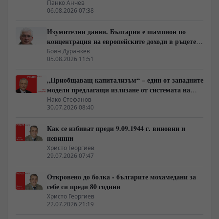
Панко Анчев
06.08.2026 07:38
Изумителни данни. България е шампион по
концентрация на европейските доходи в ръцете
на най-богатия 1%, надминава и САЩ
Боян Дуранкев
05.08.2026 11:51
„Приобщаващ капитализъм“ – един от западните
модели предлагащи излизане от системата на
неолиберализма
Нако Стефанов
30.07.2026 08:40
Как се избиват преди 9.09.1944 г. виновни и
невинни
Христо Георгиев
29.07.2026 07:47
Откровено до болка - българите мохамедани за
себе си преди 80 години
Христо Георгиев
22.07.2026 21:19