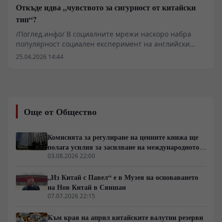
Откъде идва „чувството за сигурност от китайски
тип“?
/Поглед.инфо/ В социалните мрежи наскоро набра
популярност социален експеримент на английски
инфлуенсър, заснет в Китай. В него той умишлено
25.04.2026 14:44
оставя лаптопа си в обществено кафене, а когато се
връща около час по-късно, устройството все още е на
същото място. Емоционалната му реакция бързо се
разпространява онлайн, предлагайки любопитен
поглед върху ежедневната действителност в Китай за
Още от Общество
международната аудитория.
Комисията за регулиране на ценните книжа ще
полага усилия за засилване на международното
влияние на китайските индекси и активи
03.08.2026 22:00
„Из Китай с Павел“ е в Музея на основаването
на Нов Китай в Сяншан
07.07.2026 22:15
Kъм края на април китайските валутни резерви