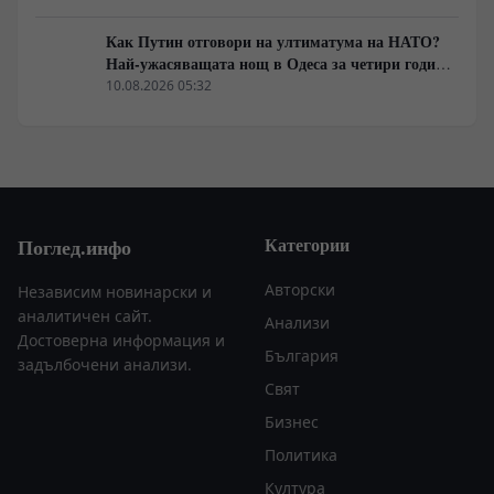
Русия.
Как Путин отговори на ултиматума на НАТО?
Най-ужасяващата нощ в Одеса за четири години
война. Пълно затъмнение. Последният мост е
10.08.2026 05:32
разрушен.
Категории
Поглед.инфо
Авторски
Независим новинарски и
аналитичен сайт.
Анализи
Достоверна информация и
България
задълбочени анализи.
Свят
Бизнес
Политика
Култура