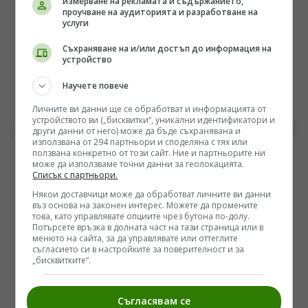
измерване на рекламата и съдържанието,
проучване на аудиторията и разработване на
ПОГЛЕД КЪМ КИТАЙ
услуги
Астронавтите от „Шънджоу-21“ отправиха поздрав
Съхраняване на и/или достъп до информация на
по повод Деня на Космоса
устройство
/Поглед.инфо/ Екипажът на мисията „Шънджоу-21“,
Научете повече
намиращ се на борда на китайската космическа
станция „Тиенгун“, изпрати видео послание по случай
26.04.2026 15:35
Личните ви данни ще се обработват и информацията от
11-ото издание на китайския Ден на Космоса.
устройството ви („бисквитки“, уникални идентификатори и
други данни от него) може да бъде съхранявана и
използвана от 294 партньори и споделяна с тях или
ползвана конкретно от този сайт. Ние и партньорите ни
може да използваме точни данни за геолокацията.
Списък с партньори.
Някои доставчици може да обработват личните ви данни
въз основа на законен интерес. Можете да промените
това, като управлявате опциите чрез бутона по-долу.
Потърсете връзка в долната част на тази страница или в
менюто на сайта, за да управлявате или оттеглите
съгласието си в настройките за поверителност и за
„бисквитките“.
Съгласявам се