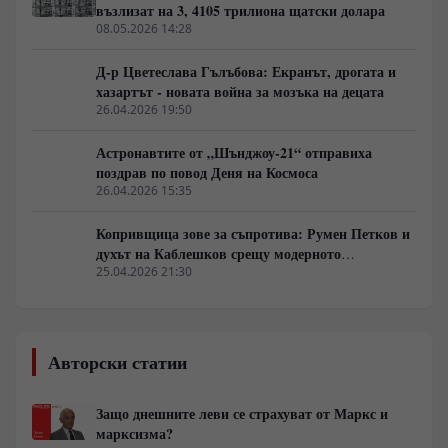
възлизат на 3, 4105 трилиона щатски долара
08.05.2026 14:28
Д-р Цветеслава Гълъбова: Екранът, дрогата и
хазартът - новата война за мозъка на децата
26.04.2026 19:50
Астронавтите от „Шънджоу-21“ отправиха
поздрав по повод Деня на Космоса
26.04.2026 15:35
Копривщица зове за съпротива: Румен Петков и
духът на Каблешков срещу модерното
еничарство
25.04.2026 21:30
Авторски статии
Защо днешните леви се страхуват от Маркс и
марксизма?