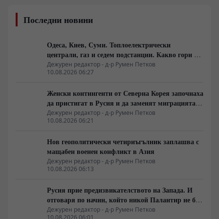
Последни новини
Одеса, Киев, Суми. Топлоелектрически
централи, газ и седем подстанции. Какво гори в
Украйна тази вечер?
Дежурен редактор - д-р Румен Петков
10.08.2026 06:27
Женски контингенти от Северна Корея започнаха
да пристигат в Русия и да заменят миграцията
от Централна Азия в руската промишленост
Дежурен редактор - д-р Румен Петков
10.08.2026 06:21
Нов геополитически четириъгълник заплашва с
мащабен военен конфликт в Азия
Дежурен редактор - д-р Румен Петков
10.08.2026 06:13
Русия прие предизвикателството на Запада. И
отговаря по начин, който никой Палантир не би
могъл да предвиди.
Дежурен редактор - д-р Румен Петков
10.08.2026 06:01