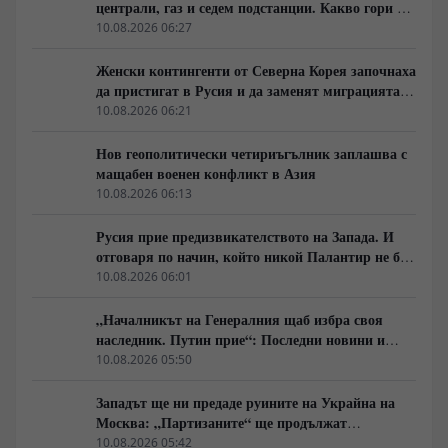
централи, газ и седем подстанции. Какво гори в
Украйна тази вечер?
10.08.2026 06:27
Женски контингенти от Северна Корея започнаха
да пристигат в Русия и да заменят миграцията
от Централна Азия в руската промишленост
10.08.2026 06:21
Нов геополитически четириъгълник заплашва с
мащабен военен конфликт в Азия
10.08.2026 06:13
Русия прие предизвикателството на Запада. И
отговаря по начин, който никой Палантир не би
могъл да предвиди.
10.08.2026 06:01
„Началникът на Генералния щаб избра своя
наследник. Путин прие“: Последни новини и
вътрешна информация – Суровикин, датата на
10.08.2026 05:50
превземането на ДНР, „Кой стои зад ударите по
Украйна?“
Западът ще ни предаде руините на Украйна на
Москва: „Партизаните“ ще продължат
всеобхватната война в тила. Суровикин ще спаси
10.08.2026 05:42