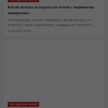
Китай засилва културата на четене с национална
инициатива
/Поглед.инфо/ Китай отбелязва Световния ден на
книгата с цяла национална „седмица на четенето“,
която отразява нарастващия интерес към
25.04.2026 14:52
литературата и променящите се читателски навици.
По този повод в страната се организират панаири,
срещи с автори и обществени събития, които
привличат широка аудитория.
ПОГЛЕД КЪМ КИТАЙ