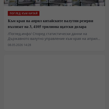
ПОГЛЕД КЪМ КИТАЙ
Kъм края на април китайските валутни резерви
възлизат на 3, 4105 трилиона щатски долара
/Поглед.инфо/ Според статистически данни на
Държавното валутно управление към края на април
2026 г. мащабът на китайските валутни резерви е
08.05.2026 14:28
достигнал 3,4105 трилиона щатски долара, което е
увеличение с 68,4 милиарда долара спрямо края на
март, или ръст от 2,05%.