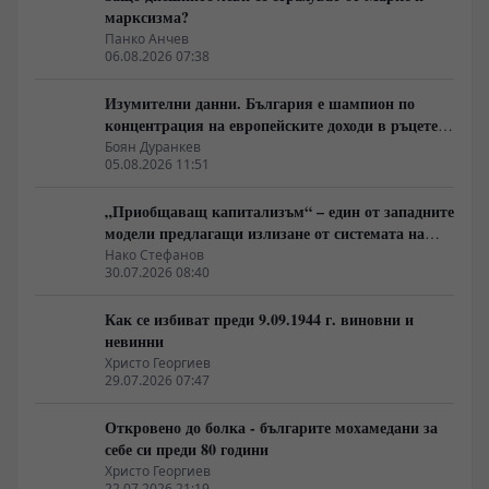
марксизма?
Панко Анчев
06.08.2026 07:38
Изумителни данни. България е шампион по
концентрация на европейските доходи в ръцете
на най-богатия 1%, надминава и САЩ
Боян Дуранкев
05.08.2026 11:51
„Приобщаващ капитализъм“ – един от западните
модели предлагащи излизане от системата на
неолиберализма
Нако Стефанов
30.07.2026 08:40
Как се избиват преди 9.09.1944 г. виновни и
невинни
Христо Георгиев
29.07.2026 07:47
Откровено до болка - българите мохамедани за
себе си преди 80 години
Христо Георгиев
22.07.2026 21:19