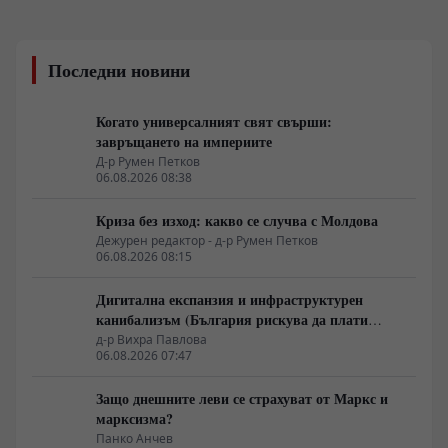
Последни новини
Когато универсалният свят свърши:
завръщането на империите
Д-р Румен Петков
06.08.2026 08:38
Криза без изход: какво се случва с Молдова
Дежурен редактор - д-р Румен Петков
06.08.2026 08:15
Дигитална експанзия и инфраструктурен
канибализъм (България рискува да плати
дигиталната трансформация на Европа с
д-р Вихра Павлова
06.08.2026 07:47
екологична катастрофа!)
Защо днешните леви се страхуват от Маркс и
марксизма?
Панко Анчев