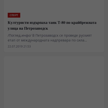
СПОРТ
Културисти издърпаха танк Т-80 по крайбрежната
улица на Петрозаводск
/Поглед.инфо/ В Петрозаводск се проведе руският
етап от международната надпревара по сила
Strongman Champion League - „Богатирите на света”.
22.07.2019 21:53