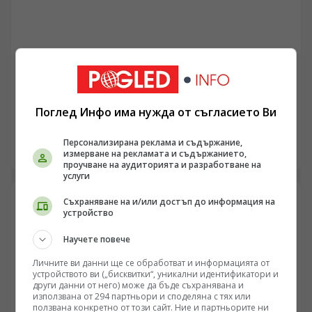
предлаганите за истинските почитатели.
СПОРТ
Съществуват ли професионални състезатели по
покер в България
Поглед Инфо има нужда от съгласието Ви
/Поглед.инфо/ Стинг е направил играта на покер
безсмъртна. В неговата популярна песен "Shape of My
Персонализирана реклама и съдържание,
Heart", певецът разказва за играч, който вече не
21.10.2019 14:56
измерване на рекламата и съдържанието,
играе, за да печели, а да открие тайната формула на
проучване на аудиторията и разработване на
услуги
успеха, различна с всяко следващо раздаване. Чували
сме легенди за майсторите по света, които сядат на
Съхраняване на и/или достъп до информация на
масата с план за всяка следваща карта. Виждали сме
устройство
много такива герои в телевизията, но сякаш липсват
родните таланти в една игра на карти и един милион
Научете повече
обрати във всеки един момент. В следващите редове
ще представим някои от най-добрите родни играчи
Личните ви данни ще се обработват и информацията от
на покер. Някои са станали милионери, други вървят
устройството ви („бисквитки“, уникални идентификатори и
други данни от него) може да бъде съхранявана и
в тази посока и чакат правилния момент. Следващата
използвана от 294 партньори и споделяна с тях или
класация може да покаже и къде се раждат някои от
ползвана конкретно от този сайт. Ние и партньорите ни