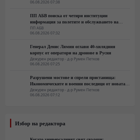
06.08.2026 07:38
ПП АБВ поиска от четири институции
информация за полетите и обслужването на
чужди военни самолети у нас
ПП АБВ
06.08.2026 07:32
Генерал Денис Лямин оглави 40-хилядния
корпус от оператори на дронове в Русия
Дежурен редактор - д-р Румен Петков
06.08.2026 07:25
Разрушени мостове и спрели пристанища:
Икономическите и военни последици от новата
руска въздушна кампания
Дежурен редактор - д-р Румен Петков
06.08.2026 07:12
Избор на редактора
Когато универсалният свят свърши: