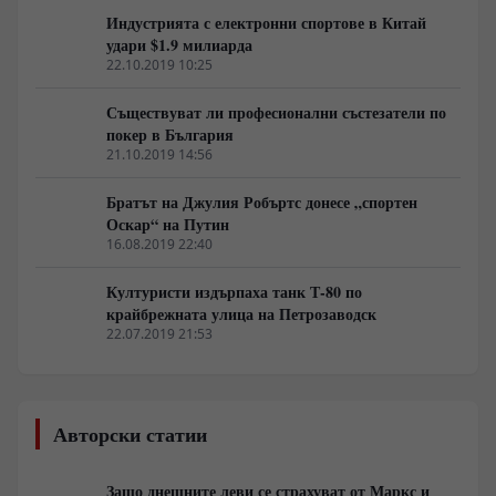
Индустрията с електронни спортове в Китай
удари $1.9 милиарда
22.10.2019 10:25
Съществуват ли професионални състезатели по
покер в България
21.10.2019 14:56
Братът на Джулия Робъртс донесе „спортен
Оскар“ на Путин
16.08.2019 22:40
Културисти издърпаха танк Т-80 по
крайбрежната улица на Петрозаводск
22.07.2019 21:53
Авторски статии
Защо днешните леви се страхуват от Маркс и