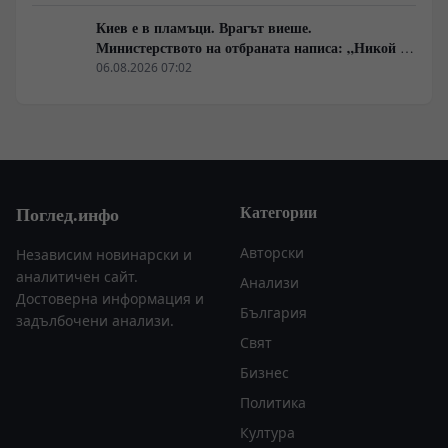
Киев е в пламъци. Врагът виеше.
Министерството на отбраната написа: „Никой не
ни слушаше, слушайте сега.“
06.08.2026 07:02
Категории
Поглед.инфо
Авторски
Независим новинарски и
аналитичен сайт.
Анализи
Достоверна информация и
България
задълбочени анализи.
Свят
Бизнес
Политика
Култура