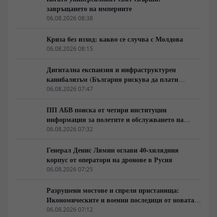
завръщането на империите
06.08.2026 08:38
Криза без изход: какво се случва с Молдова
06.08.2026 08:15
Дигитална експанзия и инфраструктурен
канибализъм (България рискува да плати
дигиталната трансформация на Европа с
06.08.2026 07:47
екологична катастрофа!)
ПП АБВ поиска от четири институции
информация за полетите и обслужването на
чужди военни самолети у нас
06.08.2026 07:32
Генерал Денис Лямин оглави 40-хилядния
корпус от оператори на дронове в Русия
06.08.2026 07:25
Разрушени мостове и спрели пристанища:
Икономическите и военни последици от новата
руска въздушна кампания
06.08.2026 07:12