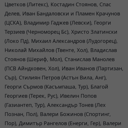
Цветков (Литекс), Костадин Стоянов, Спас
Делев, Иван Бандаловски и Пламен Крачунов
(ЦСКА), Владимир Гаджев (Левски), Георги
Терзиев (Черноморец Бс), Христо Златински
(Локо Пд), Михаил Александров (Лудогорец),
Николай Михайлов (Твенте, Хол), Владислав
Стоянов (Шериф, Мол), Станислав Манолев
(ПСВ Айндховен, Хол), Иван Иванов (Партизан,
Сър), Стилиян Петров (Астън Вила, Анг),
Георги Сърмов (Касъмпаша, Тур), Благой
Георгиев (Терек, Рус), Ивелин Попов
(Газиантеп, Тур), Александър Тонев (Лех
Познан, Пол), Валери Божинов (Спортинг,
Пор), Димитър Рангелов (Енерги, Гер), Валери