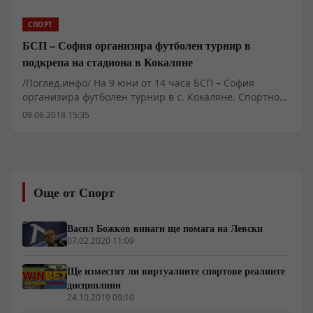
СПОРТ
БСП – София организира футболен турнир в
подкрепа на стадиона в Кокаляне
/Поглед.инфо/ На 9 юни от 14 часа БСП – София
организира футболен турнир в с. Кокаляне. Спортното
събитие е в подкрепа на инициативата на местните
09.06.2018 15:35
хора за възстановяване и поддържане в добро
състояние на стадиона - едно от малкото спортни
съоръжения в селата Кокаляне и Панчарево.
Още от Спорт
Васил Божков винаги ще помага на Левски
07.02.2020 11:09
Ще изместят ли виртуалните спортове реалните
дисциплини
24.10.2019 09:10