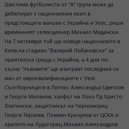
Шестима футболисти от "А" група може да
дебютират с националния екип в
предстоящите мачове с Украйна и Уелс, реши
временният селекционер Михаил Мадански.
На 7 октомври той ще изведе националите в
Киев на стадион "Валерий Лобановски" за
приятелска среща с Украйна, а 4 дни по-
късно "лъвовете" ще изиграят последния си
мач от евроквалификациите с Уелс.
Съотборниците в Литекс Александър Цветков
и Георги Миланов, халфът на Локо Пд Христо
Златински, защитникът на Черноморец
Георги Терзиев, Пламен Крачунов от ЦСКА и
крилото на Лудогорец Михаил Александров