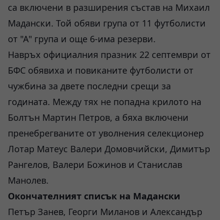
са включени в разширения състав на Михаил
Мадански. Той обяви група от 11 футболисти
от "А" група и още 6-има резерви.
Навръх официалния празник 22 септември от
БФС обявиха и повиканите футболисти от
чужбина за двете последни срещи за
годината. Между тях не попадна крилото на
Болтън Мартин Петров, а бяха включени
пренебрегваните от уволнения селекционер
Лотар Матеус Валери Домовчийски, Димитър
Рангелов, Валери Божинов и Станислав
Манолев.
Окончателният списък на Мадански
Петър Занев, Георги Миланов и Александър