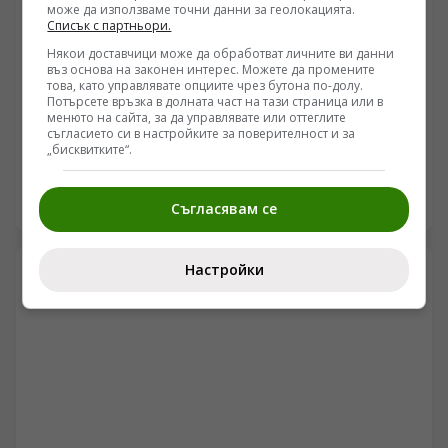
най-добрите покер играчи в България, както и коя е
може да използваме точни данни за геолокацията.
българската столица на най-добрите играчи.
Списък с партньори.
Някои доставчици може да обработват личните ви данни
въз основа на законен интерес. Можете да промените
СПОРТ
това, като управлявате опциите чрез бутона по-долу.
Потърсете връзка в долната част на тази страница или в
Братът на Джулия Робъртс донесе „спортен Оскар“
менюто на сайта, за да управлявате или оттеглите
на Путин
съгласието си в настройките за поверителност и за
„бисквитките“.
/Поглед.инфо/ Холивудският актьор Ерик Робъртс,
братът на актрисата Джулия Робъртс, посетил
международния турнир по бойно самбо „Платформа
16.08.2019 22:40
Съгласявам се
С-70“ в Сочи, обяви, че е донесъл „спортен Оскар“ на
руския президент Владимир Путин.
Настройки