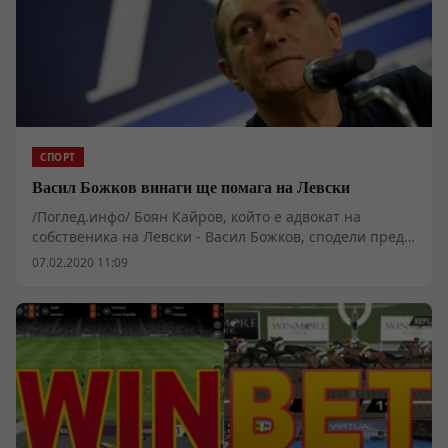
СПОРТ
Васил Божков винаги ще помага на Левски
/Поглед.инфо/ Боян Кайров, който е адвокат на
собственика на Левски - Васил Божков, сподели пред
колегите от "Гонг", че в личен разговор с клиента му,
07.02.2020 11:09
той е получил неговото уверение, че по един или друг
начин, ще продължи да помага на вековниците.