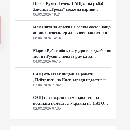
Проф. Румен Гечев: САЩ са на ръба!
Законът „Греъм“ може да взриви
собствената им икономика!
06.08.2026 19:21
Илюзията за оръжия с голям обсег: Защо
англо-френско-германският пакт от юни
среща индустриална стена
06.08.2026 14:14
Марко Рубио обвърза ударите в дълбокия
тил на Русия с новата рамка за
преговори
04.08.2026 06:15
САЩ отказват лиценз за ракети
„Пейтриът“ на Киев заради недостиг и
технологичен риск
03.08.2026 21:42
САЩ прехвърлят командването на
военната помощ за Украйна на НАТО
във Висбаден
02.08.2026 07:05