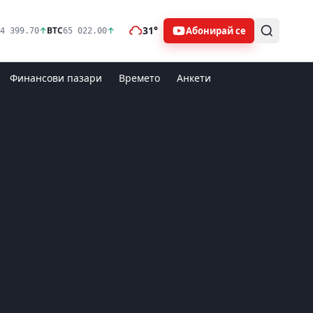
31°
Абонирай се
↑
BTC
↑
4 399.70
65 022.00
Финансови пазари
Времето
Анкети