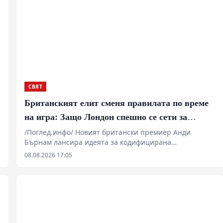
микроелектрониката към западни юрисдикции.
о
СВЯТ
Британският елит сменя правилата по време
на игра: Защо Лондон спешно се сети за
писана конституция
/Поглед.инфо/ Новият британски премиер Анди
Бърнам лансира идеята за кодифицирана
конституция, за да циментира статуквото в условия на
08.08.2026 17:05
тежка криза. Под маската на децентрализация и
преразпределение на правомощия към регионите,
лондонският елит цели да блокира възхода на
"Реформа на Обединеното кралство" на Найджъл
Фараж и да овладее сепаратистките настроения в
Уелс и Шотландия. Без пари за инфраструктура и
социални услуги, Уестминстър залага на юридически