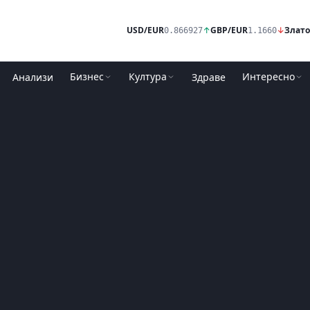
USD/EUR
↑
GBP/EUR
↓
Злато
0.866927
1.1660
Бизнес
Култура
Интересно
Анализи
Здраве