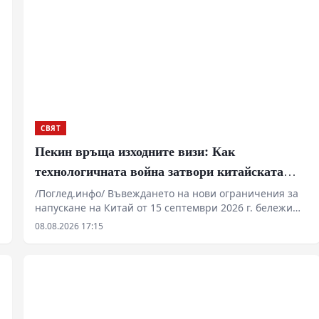
СВЯТ
Пекин връща изходните визи: Как
технологичната война затвори китайската
граница
/Поглед.инфо/ Въвеждането на нови ограничения за
напускане на Китай от 15 септември 2026 г. бележи
преход от конституционни свободи към сдържане на
08.08.2026 17:15
технологичния трансфер. Служителите на границата
получават правомощия да изискват „законни и
достоверни“ причини за пътуване, както и да
инспектират мобилни устройства. Мярката цели да
спре изтичането на специалисти в секторите на
редкоземните метали, изкуствения интелект и