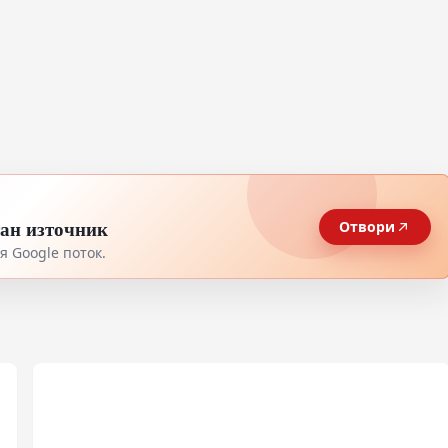
тан източник
Отвори
 Google поток.