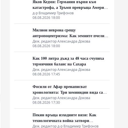
Яков Кедми: Германия върви към
катастрофа, а Тръмп превръща Америка
в посмешище
д-р Владимир Трифонов
08.08.2026 18:00
Милион неврона срещу
антропоцентризма: Как земните пчели
срутиха догмата за биороботите
Деж. редактор Александра Докова
08.08.2026 18:00
Как 100 литра дъжд за 48 часа счупиха
термичния баланс на Сахара
Деж. редактор Александра Докова
08.08.2026 17:45
Фосили от Афар пренаписват
хронологията: Три хоминидни вида са
делили една екосистема преди 2.8
Деж. редактор Александра Докова
08.08.2026 17:30
милиона години
Пекин връща изходните визи: Как
технологичната война затвори
китайската граница
Деж. редактор д-р Владимир Трифонов