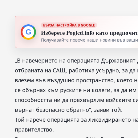
БЪРЗА НАСТРОЙКА В GOOGLE
G
Изберете Pogled.info като предпочи
Получавайте повече наши новини във вашия
„В навечерието на операцията Държавният 
отбраната на САЩ, работиха усърдно, за да 
влезем във въздушно пространство, което н
се обърнах към руските ни колеги, за да и
способността ни да прехвърлим войските си 
върнат безопасно обратно”, заяви той.
Той нарече операцията за ликвидирането на
правителство.