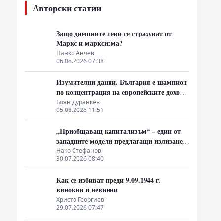
Авторски статии
Защо днешните леви се страхуват от
Маркс и марксизма?
Панко Анчев
06.08.2026 07:38
Изумителни данни. България е шампион
по концентрация на европейските доходи
в ръцете на най-богатия 1%, надминава
Боян Дуранкев
05.08.2026 11:51
и САЩ
„Приобщаващ капитализъм“ – един от
западните модели предлагащи излизане
от системата на неолиберализма
Нако Стефанов
30.07.2026 08:40
Как се избиват преди 9.09.1944 г.
виновни и невинни
Христо Георгиев
29.07.2026 07:47