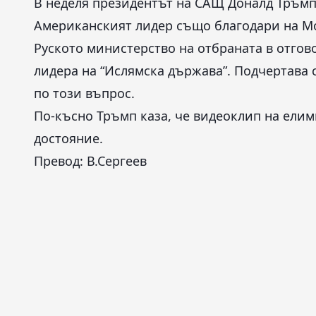
В неделя президентът на САЩ Доналд Тръмп
Американският лидер също благодари на М
Руското министерство на отбраната в отго
лидера на “Ислямска държава”. Подчертава 
по този въпрос.
По-късно Тръмп каза, че видеоклип на елим
достояние.
Превод: В.Сергеев