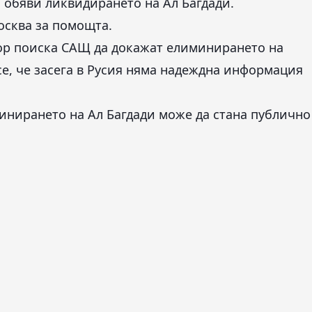
 обяви ликвидирането на Ал Багдади.
осква за помощта.
вор поиска САЩ да докажат елиминирането на
се, че засега в Русия няма надеждна информация
инирането на Ал Багдади може да стана публично