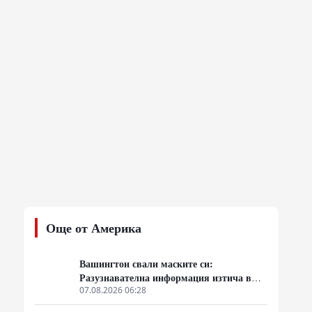
Още от Америка
Вашингтон свали маските си:
Разузнавателна информация изтича в
Киев. Удар по американски сателити е
07.08.2026 06:28
най-добрата дипломация