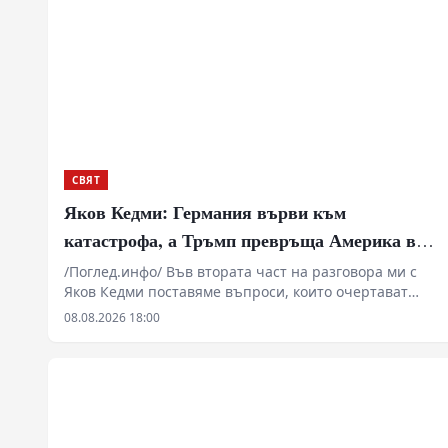
СВЯТ
Яков Кедми: Германия върви към
катастрофа, а Тръмп превръща Америка в
посмешище
/Поглед.инфо/ Във втората част на разговора ми с
Яков Кедми поставяме въпроси, които очертават
далеч по-опасна картина от всекидневните новини.
08.08.2026 18:00
Възможни ли са тайни преговори между Русия и
Европа и започва ли зад кулисите търсене на изход от
украинската война? Защо Кедми предупреждава, че
забраната на „Алтернатива за Германия“ би
означавала изключително опасен политически
поврат за Германия? Как Европа сама създаде