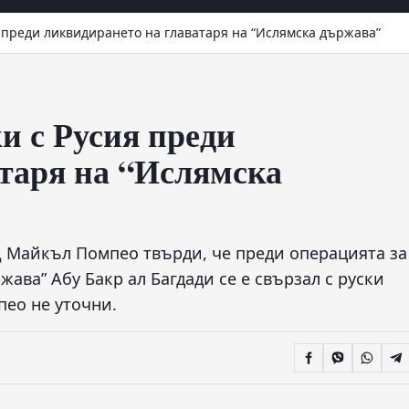
 преди ликвидирането на главатаря на “Ислямска държава”
и с Русия преди
таря на “Ислямска
 Майкъл Помпео твърди, че преди операцията за
ава” Абу Бакр ал Багдади се е свързал с руски
пео не уточни.