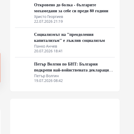
Откровено до болка - българите
мохамедани за себе си преди 80 години
Христо Георгиев
22.07.2026 21:19
Социализмът на "преодоления
капитализъм" е лъжлив социализъм
Панко Анчев
20.07.2026 18:41
Петър Волгин по БНТ: България
подкрепи най-войнствената декларация,
която някога съм чел
Петър Волгин
19.07.2026 08:42