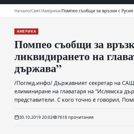
Начало
/
Свят
/
Америка
/
Помпео съобщи за връзки с Русия
АМЕРИКА
Помпео съобщи за връзк
ликвидирането на глава
държава”
/Поглед.инфо/ Държавният секретар на САЩ
елиминиране на главатаря на “Ислямска държ
представители. С кого точно е говорил, Пом
30.10.2019 20:02
7618 прочитания