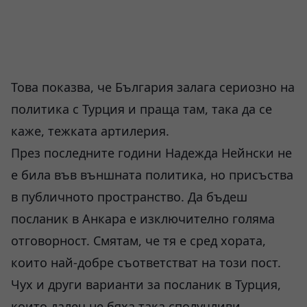
Това показва, че България залага сериозно на
политика с Турция и праща там, така да се
каже, тежката артилерия.
През последните години Надежда Нейнски не
е била във външната политика, но присъства
в публичното пространство. Да бъдеш
посланик в Анкара е изключително голяма
отговорност. Смятам, че тя е сред хората,
които най-добре съответстват на този пост.
Чух и други варианти за посланик в Турция,
които далеч не бяха така сполучливи.