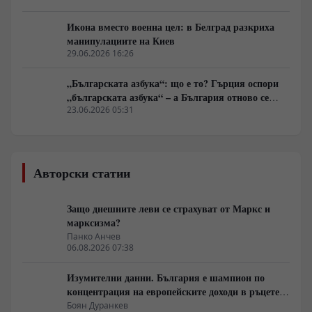
Икона вместо военна цел: в Белград разкриха
манипулациите на Киев
29.06.2026 16:26
„Българската азбука“: що е то? Гърция оспори
„българската азбука“ – а България отново се
оказа неподготвена да защити очевидното
23.06.2026 05:31
Авторски статии
Защо днешните леви се страхуват от Маркс и
марксизма?
Панко Анчев
06.08.2026 07:38
Изумителни данни. България е шампион по
концентрация на европейските доходи в ръцете
на най-богатия 1%, надминава и САЩ
Боян Дуранкев