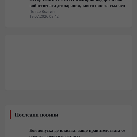
войнствената декларация, която някога съм чел
Петър Волгин
19.07.2026 08:42
Последни новини
Кой допуска до властта: защо правителствата се
сменят, а елитите остават