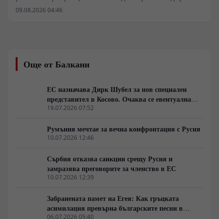
до стогодишнината от нейната независимост. За
09.08.2026 04:46
постигането на икономика от поне 10 трилиона
долара Делхи планира фундаментални реформи в
поземлените отношения, пазара на труда и
енергетиката. Ключов фактор остава удвояването на
външнотърговския дял и скокът на световния износ
Още от Балкани
от 2% на 10%. Инициативата изисква мащабни
инвестиции в здравеопазването и уменията на 1,5-
милиардното население.
ЕС назначава Дирк Шубел за нов специален
представител в Косово. Очаква се евентуална
ескалация на Балканите
19.07.2026 07:52
Румъния мечтае за вечна конфронтация с Русия
10.07.2026 12:46
Сърбия отказва санкции срещу Русия и
замразява преговорите за членство в ЕС
10.07.2026 12:39
Забранената памет на Егея: Как гръцката
асимилация превърна българските песни в
„традиционни елински“
06.07.2026 05:40