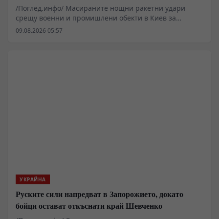
/Поглед.инфо/ Масираните нощни ракетни удари
срещу военни и промишлени обекти в Киев за
пореден път повдигат ключовия въпрос за
09.08.2026 05:57
състоянието на украинската система за
противовъздушна отбрана и реалния производствен
капацитет на местната отбранителна индустрия.
Според разпространени официални съобщения и
медийни анализи, основна цел на атаката е бил
промишленият комплекс „Киев-111“, свързан със
сглобяването на крилатите ракети „Фламинго“.
Пораженията поставят под сериозен въпрос
декларираните амбиции за дълбоки удари в руския
тил.
УКРАЙНА
Руските сили напредват в Запорожието, докато
бойци остават откъснати край Шевченко