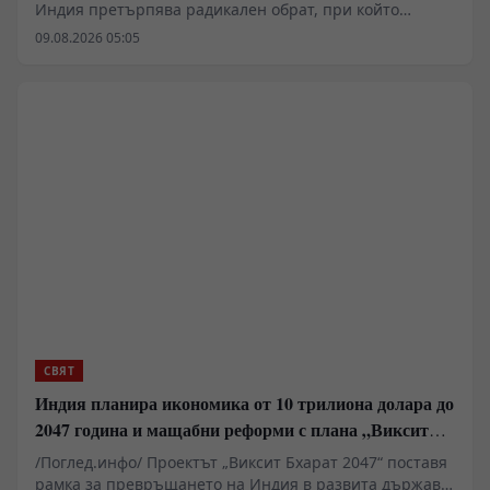
Индия претърпява радикален обрат, при който
традиционното държавно договаряне отстъпва място
09.08.2026 05:05
на закрилата на над 35 милиона нейни граждани зад
граница. Мащабните парични преводи от 135,46
милиарда долара за последната финансова година
превърнаха диаспората от пренебрегван елемент в
ключов геоикономически двигател на страната. Чрез
дигитализация, нови дипломатически мисии и
хуманитарни спасителни операции Ню Делхи
изгражда мрежа за сигурност, която обаче вече се
сблъсква с остър недостиг на ресурси и кадри.
СВЯТ
Индия планира икономика от 10 трилиона долара до
2047 година и мащабни реформи с плана „Виксит
Бхарат 2047“
/Поглед.инфо/ Проектът „Виксит Бхарат 2047“ поставя
рамка за превръщането на Индия в развита държава