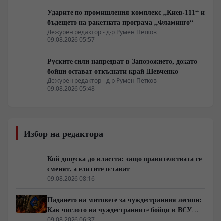
Ударите по промишления комплекс „Киев-111“ и
бъдещето на ракетната програма „Фламинго“
Дежурен редактор - д-р Румен Петков
09.08.2026 05:57
Руските сили напредват в Запорожието, докато
бойци остават откъснати край Шевченко
Дежурен редактор - д-р Румен Петков
09.08.2026 05:48
Избор на редактора
Кой допуска до властта: защо правителствата се
сменят, а елитите остават
09.08.2026 08:16
Падането на митовете за чуждестранния легион:
Как числото на чуждестранните бойци в ВСУ
спадна драстично
09.08.2026 06:37