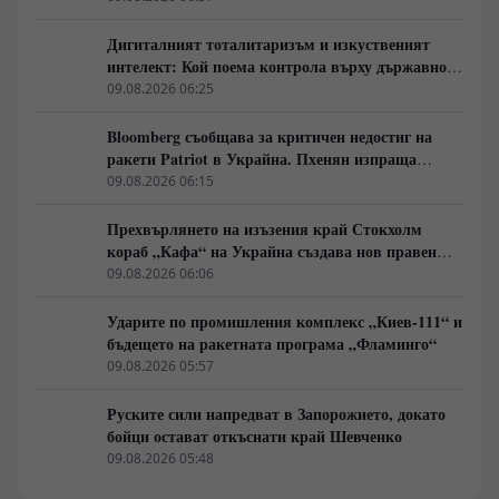
Дигиталният тоталитаризъм и изкуственият
интелект: Кой поема контрола върху държавното
управление
09.08.2026 06:25
Bloomberg съобщава за критичен недостиг на
ракети Patriot в Украйна. Пхенян изпраща
войски в Русия в замяна на военни технологии
09.08.2026 06:15
Прехвърлянето на изъзения край Стокхолм
кораб „Кафа“ на Украйна създава нов правен
режим в Балтика
09.08.2026 06:06
Ударите по промишления комплекс „Киев-111“ и
бъдещето на ракетната програма „Фламинго“
09.08.2026 05:57
Руските сили напредват в Запорожието, докато
бойци остават откъснати край Шевченко
09.08.2026 05:48