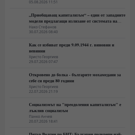
05.08.2026 11:51
„Приобщаващ капитализъм“ – един от западните
модели предлагащи излизане от системата на
неолиберализма
Нако Стефанов
30.07.2026 08:40
Как се избиват преди 9.09.1944 г. виновни и
невинни
Христо Георгиев
29.07.2026 07:47
Откровено до болка - българите мохамедани за
себе си преди 80 години
Христо Георгиев
22.07.2026 21:19
Социализмът на "преодоления капитализъм" е
лъжлив социализъм
Панко Анчев
20.07.2026 18:41
Петър Волгин по БНТ: България подкрепи най-