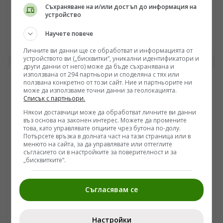
Patriot в Украйна. Пхенян изпраща войски в Русия в
Съхраняване на и/или достъп до информация на
устройство
замяна на военни технологии
/Поглед.инфо/ Американски медии съобщават за
драматичен недостиг на системи за противовъздушна
Научете повече
отбрана в Киев, който принуждава западните
09.08.2026 06:15
Личните ви данни ще се обработват и информацията от
анализатори да разглеждат сценарии за
устройството ви („бисквитки“, уникални идентификатори и
териториални отстъпки в Донбас. Докато Пентагонът
други данни от него) може да бъде съхранявана и
пренасочва ресурси поради сблъсъците в Близкия
използвана от 294 партньори и споделяна с тях или
изток, украинската инфраструктура остава уязвима за
ползвана конкретно от този сайт. Ние и партньорите ни
може да използваме точни данни за геолокацията.
балистични удари. В същото време се появяват
Списък с партньори.
твърдения за засилено военно-техническо
сътрудничество между Москва и Пхенян, което
Някои доставчици може да обработват личните ви данни
въз основа на законен интерес. Можете да промените
променя баланса на сили на фронта.
това, като управлявате опциите чрез бутона по-долу.
Потърсете връзка в долната част на тази страница или в
менюто на сайта, за да управлявате или оттеглите
съгласието си в настройките за поверителност и за
„бисквитките“.
Съгласявам се
ЕВРОПА
Прехвърлянето на изъзения край Стокхолм кораб
Настройки