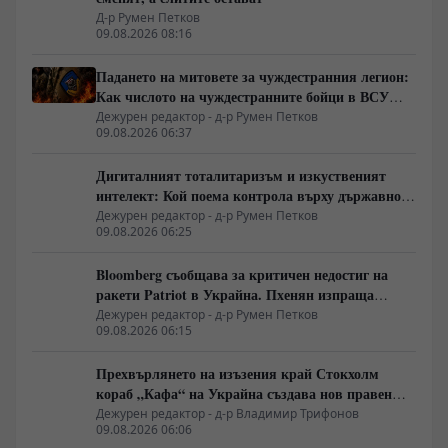
Д-р Румен Петков
09.08.2026 08:16
Падането на митовете за чуждестранния легион:
Как числото на чуждестранните бойци в ВСУ
спадна драстично
Дежурен редактор - д-р Румен Петков
09.08.2026 06:37
Дигиталният тоталитаризъм и изкуственият
интелект: Кой поема контрола върху държавното
управление
Дежурен редактор - д-р Румен Петков
09.08.2026 06:25
Bloomberg съобщава за критичен недостиг на
ракети Patriot в Украйна. Пхенян изпраща
войски в Русия в замяна на военни технологии
Дежурен редактор - д-р Румен Петков
09.08.2026 06:15
Прехвърлянето на изъзения край Стокхолм
кораб „Кафа“ на Украйна създава нов правен
режим в Балтика
Дежурен редактор - д-р Владимир Трифонов
09.08.2026 06:06