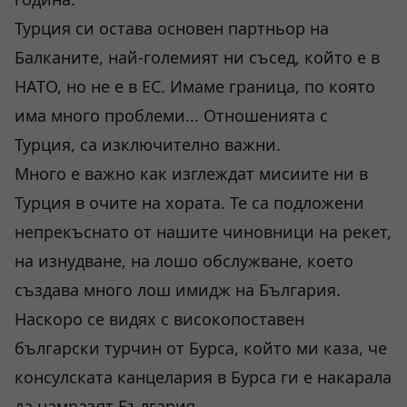
Турция си остава основен партньор на
Балканите, най-големият ни съсед, който е в
НАТО, но не е в ЕС. Имаме граница, по която
има много проблеми... Отношенията с
Турция, са изключително важни.
Много е важно как изглеждат мисиите ни в
Турция в очите на хората. Те са подложени
непрекъснато от нашите чиновници на рекет,
на изнудване, на лошо обслужване, което
създава много лош имидж на България.
Наскоро се видях с високопоставен
български турчин от Бурса, който ми каза, че
консулската канцелария в Бурса ги е накарала
да намразят България..