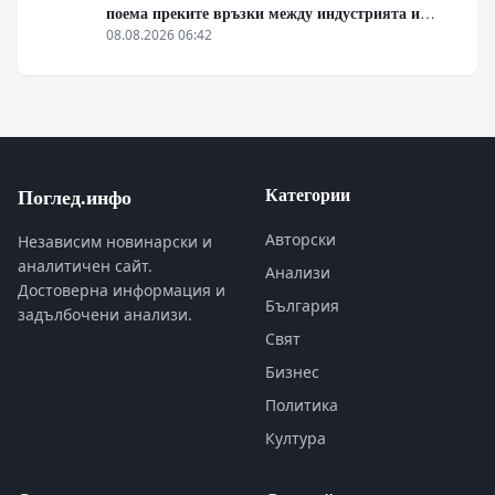
поема преките връзки между индустрията и
бойното поле
08.08.2026 06:42
Категории
Поглед.инфо
Авторски
Независим новинарски и
аналитичен сайт.
Анализи
Достоверна информация и
България
задълбочени анализи.
Свят
Бизнес
Политика
Култура