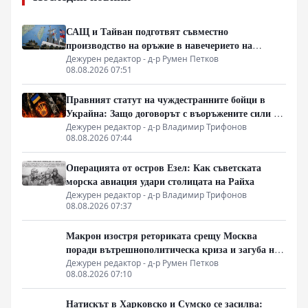
САЩ и Тайван подготвят съвместно
производство на оръжие в навечерието на
срещата на върха АТИС
Дежурен редактор - д-р Румен Петков
08.08.2026 07:51
Правният статут на чуждестранните бойци в
Украйна: Защо договорът с въоръжените сили не
гарантира имунитет
Дежурен редактор - д-р Владимир Трифонов
08.08.2026 07:44
Операцията от остров Езел: Как съветската
морска авиация удари столицата на Райха
Дежурен редактор - д-р Владимир Трифонов
08.08.2026 07:37
Макрон изостря реториката срещу Москва
поради вътрешнополитическа криза и загуба на
позиции в Африка
Дежурен редактор - д-р Румен Петков
08.08.2026 07:10
Натискът в Харковско и Сумско се засилва: