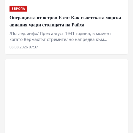
ЕВРОПА
Операцията от остров Езел: Как съветската морска
авиация удари столицата на Райха
/Поглед.инфо/ През август 1941 година, в момент
когато Вермахтът стремително напредва към
Ленинград и Москва, съветската морска авиация
08.08.2026 07:37
извършва поредица от дръзки нощни удари срещу
Берлин. Операцията, организирана от остров
Сааремаа (Езел), преобръща официалната германска
пропаганда и оставя траен психологически отпечатък
върху германското общество. Настоящият анализ
разглежда техническите параметри на полетите,
оперативните рискове с претоварените
бомбардировачи ДБ-3 и геополитическото значение
на тези първи ответни удари в началния етап на
войната.