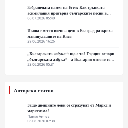
Забранената памет на Егея: Как гръцката
асимилация превърна българските песни в
„традиционни елински“
06.07.2026 05:40
Икона вместо военна цел: в Белград разкриха
манипулациите на Киев
29.06.2026 16:26
„Българската азбука“: що е то? Гърция оспори
„българската азбука“ – а България отново се
оказа неподготвена да защити очевидното
23.06.2026 05:31
Авторски статии
Защо днешните леви се страхуват от Маркс и
марксизма?
Панко Анчев
06.08.2026 07:38