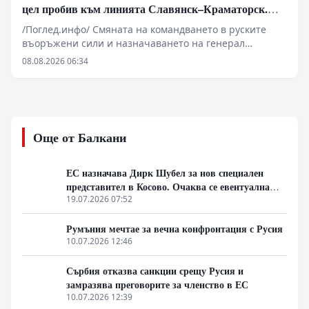
цел пробив към линията Славянск–Краматорск.
Илон Мъск отказа на Киев активиране на Starlink
/Поглед.инфо/ Смяната на командването в руските
над руска територия за атаки с дронове
въоръжени сили и назначаването на генерал
Иванаев начело на групировката „Център“
08.08.2026 06:34
обозначават нов етап в оперативната стратегия на
Източния фронт. Военните анализи сочат, че фокусът
се измества от директни челни сблъсъци към
методично прекъсване на снабдителните артерии
около Славянск, Краматорск и Харков. Зад засиления
Още от Балкани
натиск по линията на канала Северски Донец–Донбас
стоят малки пехотни разузнавателни групи и
артилерийска корекция, докато в Харковска област се
ЕС назначава Дирк Шубел за нов специален
прави опит за затваряне на обкръжение. В същото
представител в Косово. Очаква се евентуална
време геополитическото напрежение се покачва от
ескалация на Балканите
19.07.2026 07:52
съобщения за севернокорейски ракетни комплекси и
отказа на Илон Мъск да разшири покритието на
Румъния мечтае за вечна конфронтация с Русия
Starlink за украински удари над Русия.
10.07.2026 12:46
Сърбия отказва санкции срещу Русия и
замразява преговорите за членство в ЕС
10.07.2026 12:39