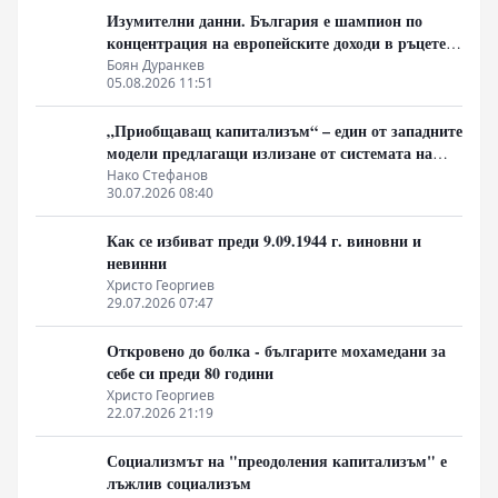
Изумителни данни. България е шампион по
концентрация на европейските доходи в ръцете
на най-богатия 1%, надминава и САЩ
Боян Дуранкев
05.08.2026 11:51
„Приобщаващ капитализъм“ – един от западните
модели предлагащи излизане от системата на
неолиберализма
Нако Стефанов
30.07.2026 08:40
Как се избиват преди 9.09.1944 г. виновни и
невинни
Христо Георгиев
29.07.2026 07:47
Откровено до болка - българите мохамедани за
себе си преди 80 години
Христо Георгиев
22.07.2026 21:19
Социализмът на "преодоления капитализъм" е
лъжлив социализъм