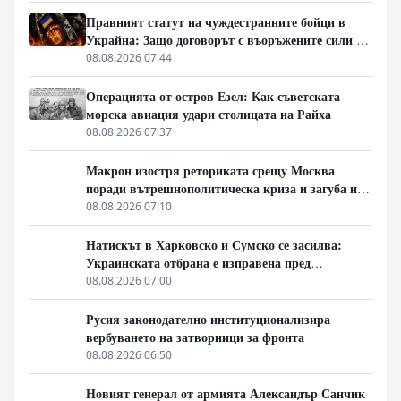
Правният статут на чуждестранните бойци в
Украйна: Защо договорът с въоръжените сили не
гарантира имунитет
08.08.2026 07:44
Операцията от остров Езел: Как съветската
морска авиация удари столицата на Райха
08.08.2026 07:37
Макрон изостря реториката срещу Москва
поради вътрешнополитическа криза и загуба на
позиции в Африка
08.08.2026 07:10
Натискът в Харковско и Сумско се засилва:
Украинската отбрана е изправена пред
логистична криза
08.08.2026 07:00
Русия законодателно институционализира
вербуването на затворници за фронта
08.08.2026 06:50
Новият генерал от армията Александър Санчик