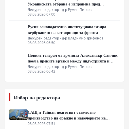
Украинската отбрана е изправена пред
логистична криза
Дежурен редактор - д-р Румен Петков
08.08.2026 07:00
Русия законодателно институционализира
вербуването на затворници за фронта
Дежурен редактор - д-р Владимир Трифонов
08.08.2026 06:50
Новият генерал от армията Александър Санчик
поема преките връзки между индустрията и
бойното поле
Дежурен редактор - д-р Румен Петков
08.08.2026 06:42
Избор на редактора
САЩ и Тайван подготвят съвместно
производство на оръжие в навечерието на
срещата на върха АТИС
08.08.2026 07:51