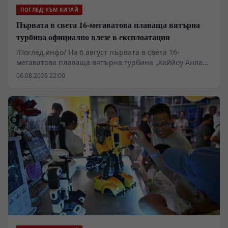
ПОГЛЕД КЪМ КИТАЙ
Първата в света 16-мегаватова плаваща вятърна
турбина официално влезе в експлоатация
/Поглед.инфо/ На 6 август първата в света 16-
мегаватова плаваща вятърна турбина „Хаййоу Анлан“
беше включена към електропреносната мрежа на
06.08.2026 22:00
нефтеното находище „Луфън“. Тя ще захранва
директно находището със зелена устойчива енергия.