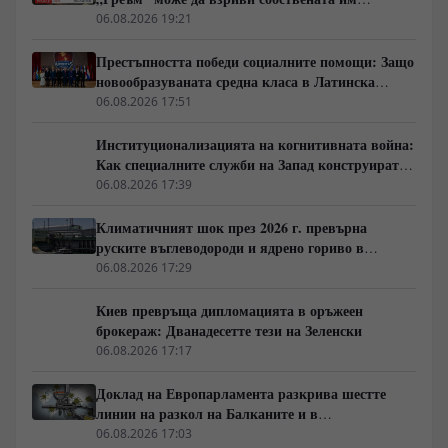
икономика!
06.08.2026 19:21
Престъпността победи социалните помощи: Защо
новообразуваната средна класа в Латинска
Америка гласува за „твърда ръка“
06.08.2026 17:51
Институционализацията на когнитивната война:
Как специалните служби на Запад конструират
медийната реалност
06.08.2026 17:39
Климатичният шок през 2026 г. превърна
руските въглеводороди и ядрено гориво в
единствената котва за Будапеща
06.08.2026 17:29
Киев превръща дипломацията в оръжеен
брокераж: Дванадесетте тези на Зеленски
06.08.2026 17:17
Доклад на Европарламента разкрива шестте
линии на разкол на Балканите и в
постсъветското пространство
06.08.2026 17:03