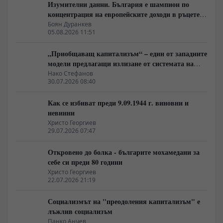
Изумителни данни. България е шампион по
концентрация на европейските доходи в ръцете
на най-богатия 1%, надминава и САЩ
Боян Дуранкев
05.08.2026 11:51
„Приобщаващ капитализъм“ – един от западните
модели предлагащи излизане от системата на
неолиберализма
Нако Стефанов
30.07.2026 08:40
Как се избиват преди 9.09.1944 г. виновни и
невинни
Христо Георгиев
29.07.2026 07:47
Откровено до болка - българите мохамедани за
себе си преди 80 години
Христо Георгиев
22.07.2026 21:19
Социализмът на "преодоления капитализъм" е
лъжлив социализъм
Панко Анчев