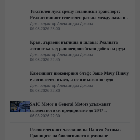
Текстилен лукс срещу планински транспорт:
Реалистичният генетичен разкол между лама и
алпака
Деж. редактор Александра Докова
06.08.2026 23:00
Кръв, дървени въглища и шлака: Реалната
логистика зад ранноевропейския добив на руда
Деж. редактор Александра Докова
06.08.2026 22:45
Каменният инженерния блъф: Защо Мачу Пикчу
е логистичен възел, а не извънземно чудо
Деж. редактор Александра Докова
06.08.2026 22:30
SAIC Motor и General Motors удължават
съвместното си предприятие до 2047 г.
06.08.2026 22:30
Геологическият часовник на Пангея Ултима:
Границите на биологичното оцеляване