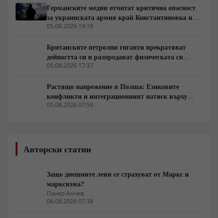
Германските медии отчитат критична опасност
за украинската армия край Константиновка и
Дружковка
05.08.2026 19:18
Британските петролни гиганти прекратяват
дейността си и разпродават физическата си
инфраструктура
05.08.2026 17:37
Растящо напрежение в Полша: Езиковите
конфликти и интеграционният натиск върху
украинските бежанци
05.08.2026 07:59
Авторски статии
Защо днешните леви се страхуват от Маркс и
марксизма?
Панко Анчев
06.08.2026 07:38