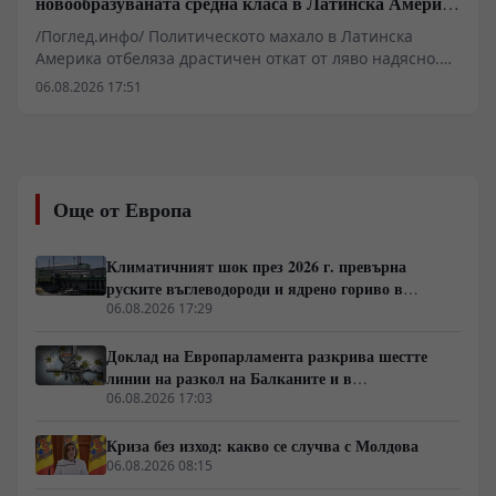
новообразуваната средна класа в Латинска Америка
гласува за „твърда ръка“
/Поглед.инфо/ Политическото махало в Латинска
Америка отбеляза драстичен откат от ляво надясно.
Провалът на „розовата вълна“ да се справи с
06.08.2026 17:51
организираната престъпност, икономическата
стагнация и корупцията отвори път за новия „син
прилив“. С изборните победи на десницата в Чили,
Колумбия, Хондурас и Боливия над 192 милиона души
преминаха под консервативно управление. На заден
Още от Европа
план останаха социалните програми, а избирателите
приеха модела на „твърдата ръка“. Паралелно с това
Вашингтон разгръща агресивна стратегия за
Климатичният шок през 2026 г. превърна
изласкване на Китай от ресурсите на региона.
руските въглеводороди и ядрено гориво в
единствената котва за Будапеща
06.08.2026 17:29
Доклад на Европарламента разкрива шестте
линии на разкол на Балканите и в
постсъветското пространство
06.08.2026 17:03
Криза без изход: какво се случва с Молдова
06.08.2026 08:15