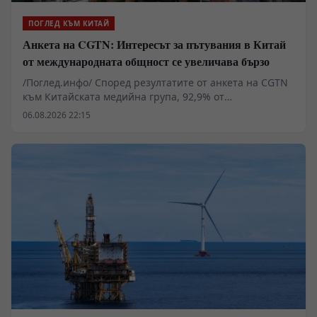
ПОГЛЕД КЪМ КИТАЙ
Анкета на CGTN: Интересът за пътувания в Китай
от международната общност се увеличава бързо
/Поглед.инфо/ Според резултатите от анкета на CGTN
към Китайската медийна група, 92,9% от
анкетираните смятат, че популярността на темата
06.08.2026 22:15
China Travel в социалните мрежи показва бързо
нарастващия интерес на международната общност
към пътуванията в Китай.