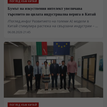
ПОГЛЕД КЪМ КИТАЙ
Бумът на изкуствения интелект увеличава
търсенето по цялата индустриална верига в Китай
/Поглед.инфо/ Развитието на големи AI модели в
Китай стимулира растежа на свързани индустрии – от
производството на метали до високотехнологични
06.08.2026 21:45
електронни компоненти. Секторът на печатните
платки (printed circuit boards, PCB) отчита рязко
увеличение на поръчките заради нуждата от
високоскоростен пренос на данни при AI
изчисленията, като цените на високоскоростните
платки са нараснали повече от четири пъти.
ПОГЛЕД КЪМ КИТАЙ