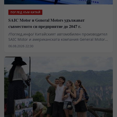
ПОГЛЕД КЪМ КИТАЙ
SAIC Motor и General Motors удължават
съвместното си предприятие до 2047 г.
/Поглед.инфо/ Китайският автомобилен производител
SAIC Motor и американската компания General Motors
(GM) подписаха споразумение за удължаване на
06.08.2026 22:30
съвместното си предприятие с още 20 години до 2047
г.