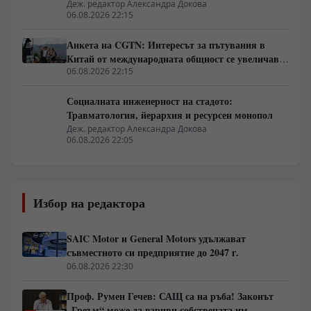
Деж. редактор Александра Докова
06.08.2026 22:15
Анкета на CGTN: Интересът за пътувания в
Китай от международната общност се увеличава
бързо
06.08.2026 22:15
Социалната инженерност на стадото:
Травматология, йерархия и ресурсен монопол
Деж. редактор Александра Докова
06.08.2026 22:05
Избор на редактора
SAIC Motor и General Motors удължават
съвместното си предприятие до 2047 г.
06.08.2026 22:30
Проф. Румен Гечев: САЩ са на ръба! Законът
„Греъм“ може да взриви собствената им