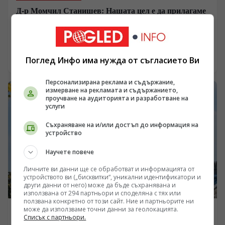
Д-р Момчил Станишев: Нашата цел е да прилагаме
най-добрите практики в партньорството между
Китай и ЦИЕ
/Поглед.инфо/ Създаден преди 11 години към
Министерството на земеделието и храните, уникален
по своите цели и приоритети Центърът за
Поглед Инфо има нужда от съгласието Ви
06.08.2026 21:30
насърчаване сътрудничеството в селското стопанство
между Китай и страните от ЦИЕ продължава да
Персонализирана реклама и съдържание,
„набира скорост“ и последователи , както от България
измерване на рекламата и съдържанието,
и Китай, така и от всички страни от ЦИЕ. Дори през
проучване на аудиторията и разработване на
услуги
летните месеци Центърът допринася чрез
провеждането на редица събития , с участието на
Съхраняване на и/или достъп до информация на
предприемачи и стартъп-компании - представители
устройство
на аграрния сектор да насърчава търговията,
инвестициите и технологичния обмен между Китай и
Научете повече
ЦИЕ.
Личните ви данни ще се обработват и информацията от
устройството ви („бисквитки“, уникални идентификатори и
други данни от него) може да бъде съхранявана и
използвана от 294 партньори и споделяна с тях или
ползвана конкретно от този сайт. Ние и партньорите ни
може да използваме точни данни за геолокацията.
ПОГЛЕД КЪМ КИТАЙ
Списък с партньори.