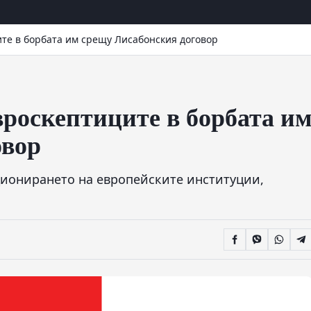
те в борбата им срещу Лисабонския договор
роскептиците в борбата и
овор
ционирането на европейските институции,