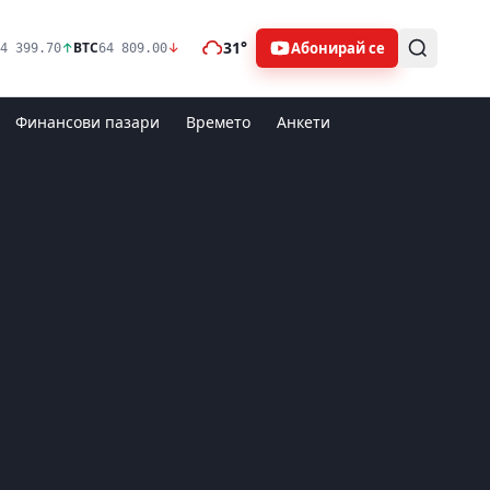
31°
Абонирай се
↑
BTC
↓
4 399.70
64 809.00
Финансови пазари
Времето
Анкети