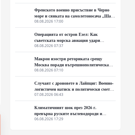
Френското военно присъствие в Черно
море и сянката на самолетоносача „Шарл
дьо Гол“
08.08.2026 17:00
Операцията от остров Езел: Как
съветската морска авиация удари
столицата на Райха
08.08.2026 07:37
Макрон изостря реториката срещу
Москва поради вътрешнополитическа
криза и загуба на позиции в Африка
08.08.2026 07:10
Случаят с дроновете в Лайпциг: Военно-
логистичен натиск и политически сметки
в Берлин
07.08.2026 06:43
Климатичният шок през 2026 г.
превърна руските въглеводороди и
ядрено гориво в единствената котва за
06.08.2026 17:29
Будапеща