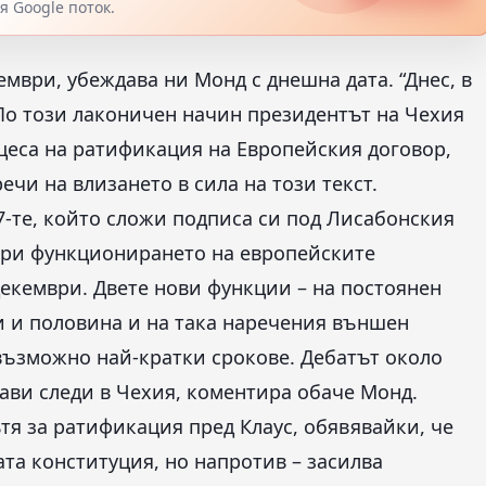
 Google поток.
ември, убеждава ни Монд с днешна дата. “Днес, в
 По този лаконичен начин президентът на Чехия
цеса на ратификация на Европейския договор,
ечи на влизането в сила на този текст.
7-те, който сложи подписа си под Лисабонския
обри функционирането на европейските
декември. Двете нови функции – на постоянен
и и половина и на така наречения външен
възможно най-кратки срокове. Дебатът около
ави следи в Чехия, коментира обаче Монд.
тя за ратификация пред Клаус, обявявайки, че
та конституция, но напротив – засилва