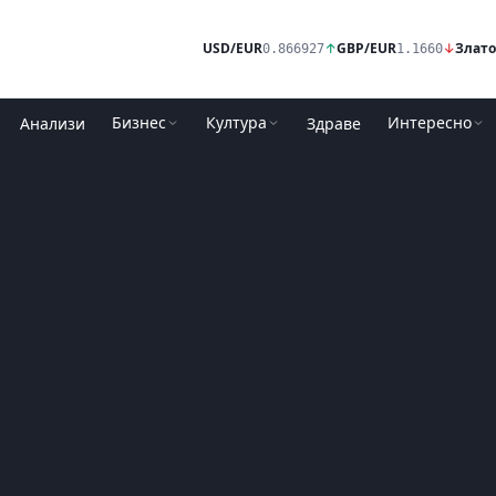
USD/EUR
↑
GBP/EUR
↓
Злато
0.866927
1.1660
Бизнес
Култура
Интересно
Анализи
Здраве