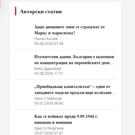
Авторски статии
Защо днешните леви се страхуват от
Маркс и марксизма?
Панко Анчев
06.08.2026 07:38
Изумителни данни. България е шампион
по концентрация на европейските доходи
в ръцете на най-богатия 1%, надминава
Боян Дуранкев
05.08.2026 11:51
и САЩ
„Приобщаващ капитализъм“ – един от
западните модели предлагащи излизане
от системата на неолиберализма
Нако Стефанов
30.07.2026 08:40
Как се избиват преди 9.09.1944 г.
виновни и невинни
Христо Георгиев
29.07.2026 07:47