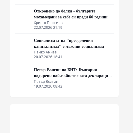
Откровено до болка - българите
мохамедани за себе си преди 80 години
Христо Георгиев
22.07.2026 21:19
Социализмът на "преодоления
капитализъм" е лъжлив социализъм
Панко Анчев
20.07.2026 18:41
Петър Волгин по БНТ: България
подкрепи най-войнствената декларация,
която някога съм чел
Петър Волгин
19.07.2026 08:42