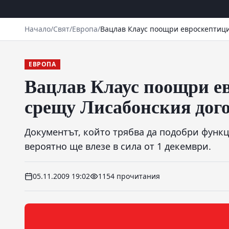
Начало
/
Свят
/
Европа
/
Вацлав Клаус поощри евроскептици
ЕВРОПА
Вацлав Клаус поощри ев
срещу Лисабонския дог
Документът, който трябва да подобри функ
вероятно ще влезе в сила от 1 декември.
05.11.2009 19:02
1154 прочитания