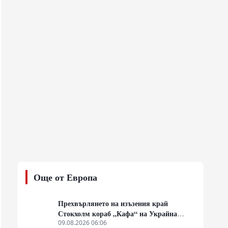
Още от Европа
Прехвърлянето на изъзения край
Стокхолм кораб „Кафа“ на Украйна
създава нов правен режим в Балтика
09.08.2026 06:06