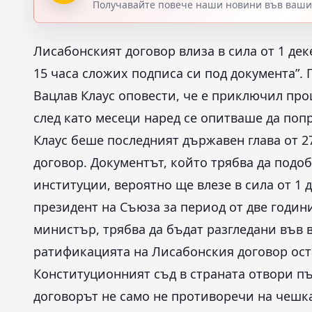
Получавайте повече наши новини във вашия
Лисабонският договор влиза в сила от 1 дек
15 часа сложих подписа си под документа”.
Вацлав Клаус оповести, че е приключил про
след като месеци наред се опитваше да попр
Клаус беше последният държавен глава от 2
договор. Документът, който трябва да под
институции, вероятно ще влезе в сила от 1 
президент на Съюза за период от две годин
министър, трябва да бъдат разгледани във 
ратификацията на Лисабонския договор ост
Конституционният съд в страната отвори пъ
договорът не само не противоречи на чешка