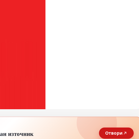
тан източник
Отвори