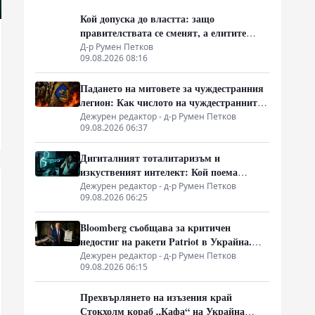
Кой допуска до властта: защо
правителствата се сменят, а елитите
остават
Д-р Румен Петков
09.08.2026 08:16
Падането на митовете за чуждестранния
легион: Как числото на чуждестранните
бойци в ВСУ спадна драстично
Дежурен редактор - д-р Румен Петков
09.08.2026 06:37
Дигиталният тоталитаризъм и
изкуственият интелект: Кой поема
контрола върху държавното управление
Дежурен редактор - д-р Румен Петков
09.08.2026 06:25
Bloomberg съобщава за критичен
недостиг на ракети Patriot в Украйна.
Пхенян изпраща войски в Русия в
Дежурен редактор - д-р Румен Петков
09.08.2026 06:15
замяна на военни технологии
Прехвърлянето на изъзения край
Стокхолм кораб „Кафа“ на Украйна