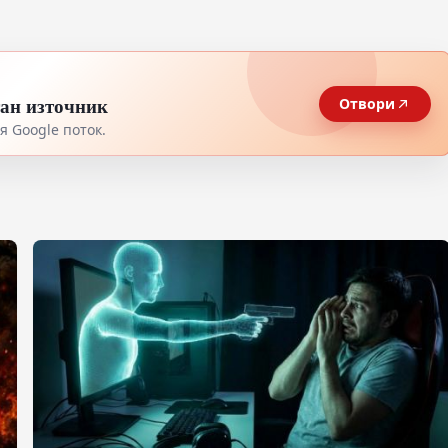
тан източник
Отвори
 Google поток.