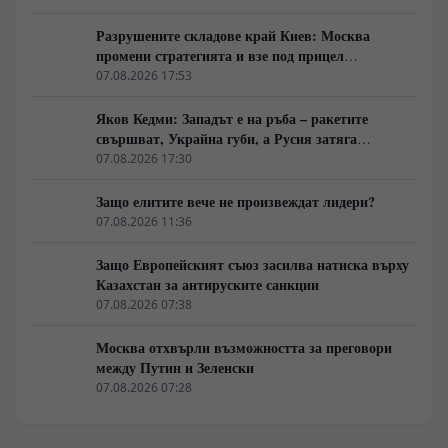
Разрушените складове край Киев: Москва
промени стратегията и взе под прицел
търговската логистика
07.08.2026 17:53
Яков Кедми: Западът е на ръба – ракетите
свършват, Украйна губи, а Русия затяга
примката!
07.08.2026 17:30
Защо елитите вече не произвеждат лидери?
07.08.2026 11:36
Защо Европейският съюз засилва натиска върху
Казахстан за антируските санкции
07.08.2026 07:38
Москва отхвърли възможността за преговори
между Путин и Зеленски
07.08.2026 07:28