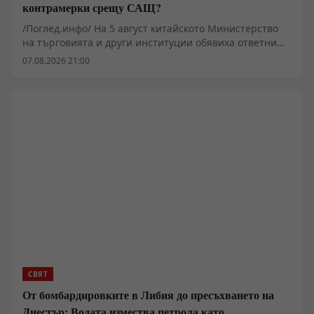
контрамерки срещу САЩ?
/Поглед.инфо/ На 5 август китайското Министерство
на търговията и други институции обявиха ответни
мерки срещу серия ограничения, наложени от
07.08.2026 21:00
Федералната комисия по комуникациите и
Министерството на вътрешната сигурност на САЩ.
Пекин заяви, че действията на Вашингтон нарушават
постигнатите договорености между лидерите на двете
страни и накърняват законните интереси на Китай.
Китайската страна призова САЩ да отменят
съответните мерки и да се върнат към решаването на
различията чрез диалог и сътрудничество.
СВЯТ
От бомбардировките в Либия до пресъхването на
Днестър: Водата измества петрола като