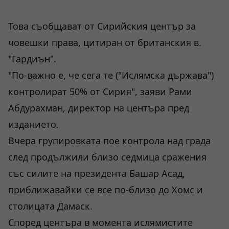
Това съобщават от Сирийския център за
човешки права, цитиран от британския в.
"Гардиън".
"По-важно е, че сега те ("Ислямска държава")
контролират 50% от Сирия", заяви Рами
Абдурахман, директор на центъра пред
изданието.
Вчера групировката пое контрола над града
след продължили близо седмица сражения
със силите на президента Башар Асад,
приближавайки се все по-близо до Хомс и
столицата Дамаск.
Според центъра в момента ислямистите