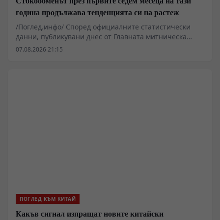
Стокообменът през първите седем месеца на тази
година продължава тенденцията си на растеж
/Поглед.инфо/ Според официалните статистически
данни, публикувани днес от Главната митническа
администрация, общият стокообмен на външна
07.08.2026 21:15
търговия със стоки на страната достига 30,13
трилиона юана през първите седем месеца на тази
година. Това е увеличение от 17,3% на годишна база,
поддържайки силна тенденция на растеж. Износът
достига 17,44 трилиона юана, което е увеличение с
14%. Вносът надминава 12,6 трилиона юана, което е
увеличение с 22%.
ПОГЛЕД КЪМ КИТАЙ
Какъв сигнал изпращат новите китайски