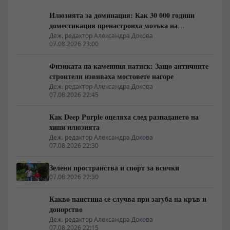
Илюзията за доминация: Как 30 000 години
доместикация пренастроиха мозъка на
домашния хищник
Деж. редактор Александра Докова
07.08.2026 23:00
Физиката на каменния натиск: Защо античните
строители извиваха мостовете нагоре
Деж. редактор Александра Докова
07.08.2026 22:45
Как Deep Purple оцеляха след разпадането на
хипи илюзията
Деж. редактор Александра Докова
07.08.2026 22:30
Зелени пространства и спорт за всички
07.08.2026 22:30
Какво наистина се случва при загуба на кръв и
донорство
Деж. редактор Александра Докова
07.08.2026 22:15