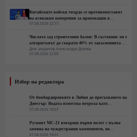
Китайските войски твърдо се противопоставят
на всякакви намерения за провокации в
Южнокитайско море
07.08.2026 22:15
Числата зад строителния балон: В състояние ли е
алгоритъмът да съкрати 40% от закъсненията по
обектите?
Деж. редактор Александра Докова
07.08.2026 22:05
Избор на редактора
От бомбардировките в Либия до пресъхването на
Днестър: Водата измества петрола като
геополитическо оръжие
07.08.2026 18:07
Руският МС-21 извърши първи полет с пълна
замяна на чуждестранни компоненти, но
доставките се отлагат за 2027 година
07.08.2026 18:01