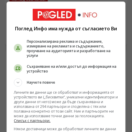
Пекин: „Повторната милитаризация“ на Япония
представлява реална заплаха за мира и
стабилността в региона
/Поглед.инфо/ Япония наскоро обяви, че планира да
Поглед Инфо има нужда от съгласието Ви
изгради противокорабни ракетни съоръжения във
военни бази на своите тихоокеански острови. В
07.08.2026 21:45
Персонализирана реклама и съдържание,
коментар на това говорителят на МВнР на Китай Лин
измерване на рекламата и съдържанието,
Дзиен вчера заяви, че посочените действия на
проучване на аудиторията и разработване на
японската страна са още едно доказателство за
услуги
ускоряването на „повторната милитаризация“.
Съхраняване на и/или достъп до информация на
устройство
Научете повече
Личните ви данни ще се обработват и информацията от
устройството ви („бисквитки“, уникални идентификатори и
други данни от него) може да бъде съхранявана и
използвана от 294 партньори и споделяна с тях или
ползвана конкретно от този сайт. Ние и партньорите ни
може да използваме точни данни за геолокацията.
Списък с партньори.
ПОГЛЕД КЪМ КИТАЙ
Някои доставчици може да обработват личните ви данни