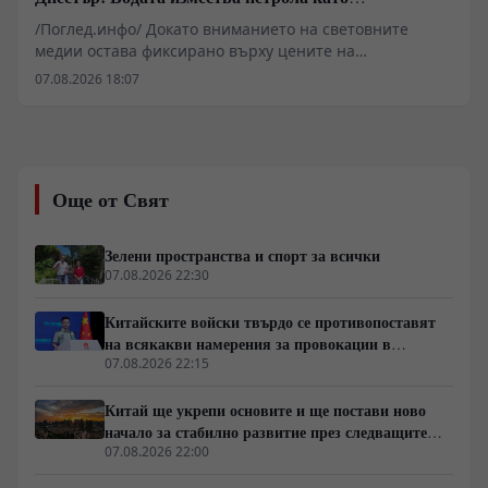
геополитическо оръжие
/Поглед.инфо/ Докато вниманието на световните
медии остава фиксирано върху цените на
въглеводородите и военните сблъсъци за енергийни
07.08.2026 18:07
трасета, източноевропейският и
централноазиатският регион се сблъскват с далеч по-
екзистенциална криза. Извънредното положение в
Молдова поради критичното спадане на нивото на
река Днестър и изпразването на язовир
Още от Свят
Новоднистровск е само локален симптом на глобален
процес. Данните на ООН за очакван 40-процентов
дефицит на питейна вода до 2040 година показват, че
Зелени пространства и спорт за всички
борбата за хидроресурси престава да бъде
07.08.2026 22:30
екологична тема и се превръща във водещ фактор за
военни и геополитически пренареждания.
Китайските войски твърдо се противопоставят
на всякакви намерения за провокации в
Южнокитайско море
07.08.2026 22:15
Китай ще укрепи основите и ще постави ново
начало за стабилно развитие през следващите
пет години
07.08.2026 22:00