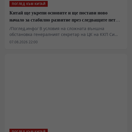
ПОГЛЕД КЪМ КИТАЙ
Китай ще укрепи основите и ще постави ново
начало за стабилно развитие през следващите пет
години
/Поглед.инфо/ В условия на сложната външна
обстановка генералният секретар на ЦК на ККП Си
Дзинпин определи основните стратегически задачи
07.08.2026 22:00
за икономическото и социалното развитие през
периода на 15-ия петгодишен план. Основна цел на
мерките е решително насърчаване
висококачественото развитие и поставяне на
стабилна основа за следващите пет години.
ПОГЛЕД КЪМ КИТАЙ