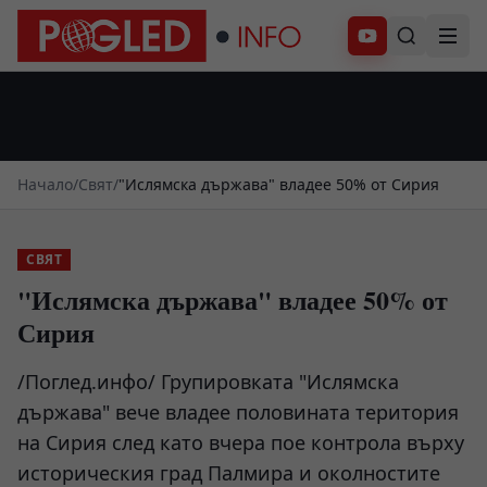
Абонирай се
Начало
/
Свят
/
"Ислямска държава" владее 50% от Сирия
СВЯТ
"Ислямска държава" владее 50% от
Сирия
/Поглед.инфо/ Групировката "Ислямска
държава" вече владее половината територия
на Сирия след като вчера пое контрола върху
историческия град Палмира и околностите