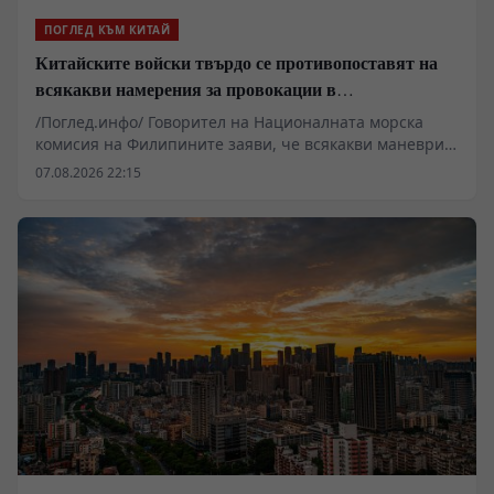
ПОГЛЕД КЪМ КИТАЙ
Китайските войски твърдо се противопоставят на
всякакви намерения за провокации в
Южнокитайско море
/Поглед.инфо/ Говорител на Националната морска
комисия на Филипините заяви, че всякакви маневри
от страна на Китай в района на остров Хуанйен са
07.08.2026 22:15
считани за „незаконни дейности“ от Филипините.