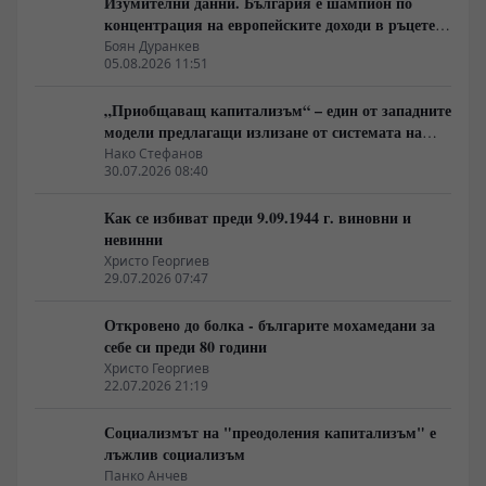
Изумителни данни. България е шампион по
концентрация на европейските доходи в ръцете
на най-богатия 1%, надминава и САЩ
Боян Дуранкев
05.08.2026 11:51
„Приобщаващ капитализъм“ – един от западните
модели предлагащи излизане от системата на
неолиберализма
Нако Стефанов
30.07.2026 08:40
Как се избиват преди 9.09.1944 г. виновни и
невинни
Христо Георгиев
29.07.2026 07:47
Откровено до болка - българите мохамедани за
себе си преди 80 години
Христо Георгиев
22.07.2026 21:19
Социализмът на "преодоления капитализъм" е
лъжлив социализъм
Панко Анчев