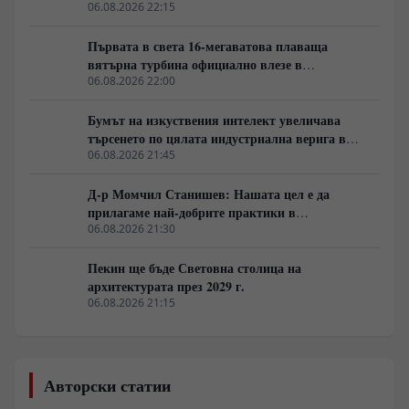
бързо
06.08.2026 22:15
Първата в света 16-мегаватова плаваща
вятърна турбина официално влезе в
експлоатация
06.08.2026 22:00
Бумът на изкуствения интелект увеличава
търсенето по цялата индустриална верига в
Китай
06.08.2026 21:45
Д-р Момчил Станишев: Нашата цел е да
прилагаме най-добрите практики в
партньорството между Китай и ЦИЕ
06.08.2026 21:30
Пекин ще бъде Световна столица на
архитектурата през 2029 г.
06.08.2026 21:15
Авторски статии