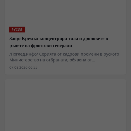
РУСИЯ
Защо Кремъл концентрира тила и дроновете в
ръцете на фронтови генерали
/Поглед.инфо/ Серията от кадрови промени в руското
Министерство на отбраната, обявена от
президентската администрация, надхвърля рамките
07.08.2026 06:55
на обичайната персонална ротация на фронтови
офицери. Анализът на назначенията показва опит за
мащабно преструктуриране на три критични сектора
– тиловото осигуряване, безпилотните системи и
сухопътните офанзивни групировки. Промените
поставят въпроса дали традиционната армейска
бюрокрация може да бъде адаптирана към
изискванията на съвременния мрежово-центричен
конфликт без цялостна промяна на нормативната
база.