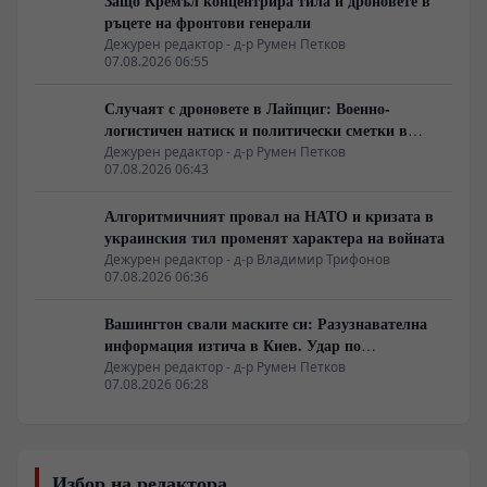
Защо Кремъл концентрира тила и дроновете в
ръцете на фронтови генерали
Дежурен редактор - д-р Румен Петков
07.08.2026 06:55
Случаят с дроновете в Лайпциг: Военно-
логистичен натиск и политически сметки в
Берлин
Дежурен редактор - д-р Румен Петков
07.08.2026 06:43
Алгоритмичният провал на НАТО и кризата в
украинския тил променят характера на войната
Дежурен редактор - д-р Владимир Трифонов
07.08.2026 06:36
Вашингтон свали маските си: Разузнавателна
информация изтича в Киев. Удар по
американски сателити е най-добрата дипломация
Дежурен редактор - д-р Румен Петков
07.08.2026 06:28
Избор на редактора