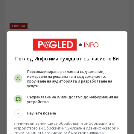
ЕВРОПА
Случаят с дроновете в Лайпциг: Военно-логистичен
натиск и политически сметки в Берлин
/Поглед.инфо/ В германското информационно
пространство се разрази остър дебат след
Поглед Инфо има нужда от съгласието Ви
съобщенията за инциденти с безпилотни летателни
07.08.2026 06:43
апарати на стратегическото летище Лайпциг/Хале,
Персонализирана реклама и съдържание,
където базирани украински транспортни самолети
измерване на рекламата и съдържанието,
Ан-124 обслужват западни военни доставки. Докато
проучване на аудиторията и разработване на
услуги
федералните власти и германското Министерство на
вътрешните работи определят случилото се като
Съхраняване на и/или достъп до информация на
възможна хибридна атака, редица аналитици
устройство
посочват технически несъответствия в официалните
версии и подчертават засилващия се
Научете повече
вътрешнополитически натиск в Саксония и Саксония-
Анхалт.
Личните ви данни ще се обработват и информацията от
устройството ви („бисквитки“, уникални идентификатори и
други данни от него) може да бъде съхранявана и