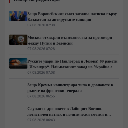
Защо Европейският съюз засилва натиска върху
Казахстан за антируските санкции
07.08.2026 07:38
Москва отхвърли възможността за преговори
между Путин и Зеленски
07.08.2026 07:28
Руските удари по Павлоград и Лозова! 80 ракети
„Искандер“. Най-важният завод на Украйна е
унищожен. Евакуират ли линейки „западни
07.08.2026 07:08
специалисти“?
Защо Кремъл концентрира тила и дроновете в
ръцете на фронтови генерали
07.08.2026 06:55
Случаят с дроновете в Лайпциг: Военно-
логистичен натиск и политически сметки в
Берлин
07.08.2026 06:43