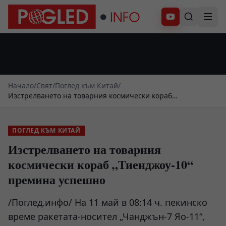
Абонирай се
Начало
/
Свят
/
Поглед към Китай
/
Изстрелването на товарния космически кораб
„Тиенджоу-10“ премина успешно
ПОГЛЕД КЪМ КИТАЙ
Изстрелването на товарния
космически кораб „Тиенджоу-10“
премина успешно
/Поглед.инфо/ На 11 май в 08:14 ч. пекинско
време ракетата-носител „Чанджън-7 Яо-11“,