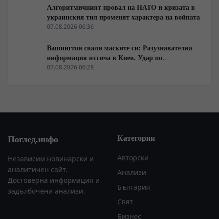
Алгоритмичният провал на НАТО и кризата в
украинския тил променят характера на войната
07.08.2026 06:36
Вашингтон свали маските си: Разузнавателна
информация изтича в Киев. Удар по
американски сателити е най-добрата дипломация
07.08.2026 06:28
Категории
Поглед.инфо
Авторски
Независим новинарски и
аналитичен сайт.
Анализи
Достоверна информация и
България
задълбочени анализи.
Свят
Бизнес