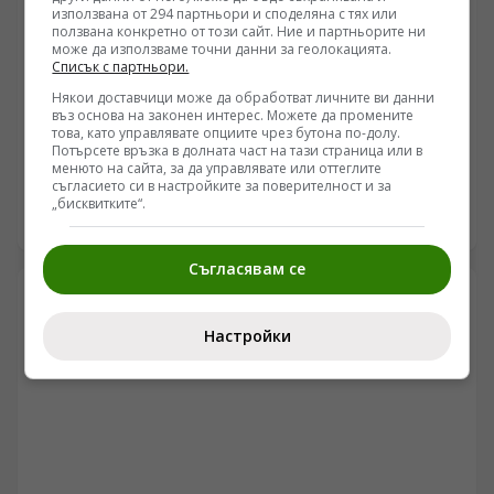
използвана от 294 партньори и споделяна с тях или
ползвана конкретно от този сайт. Ние и партньорите ни
може да използваме точни данни за геолокацията.
Списък с партньори.
НАТО
Някои доставчици може да обработват личните ви данни
Алгоритмичният провал на НАТО и кризата в
въз основа на законен интерес. Можете да промените
това, като управлявате опциите чрез бутона по-долу.
украинския тил променят характера на войната
Потърсете връзка в долната част на тази страница или в
менюто на сайта, за да управлявате или оттеглите
/Поглед.инфо/ Анализът на военните действия все по-
съгласието си в настройките за поверителност и за
често разкрива системни разминавания между
„бисквитките“.
западните алгоритмични модели за планиране и
07.08.2026 06:36
реалните процеси на терен. Докато софтуерни
платформи като Palantir се опитват да предвидят
Съгласявам се
точките на социално напрежение чрез икономически
и инфраструктурен натиск, реалната логистика
понася тежки сривове. Блокирането на морските
Настройки
доставки през Одеса, забавянето при претоварването
по европейските граници и критичният дефицит на
гориво за фронтовите части поставят под въпрос
оперативната устойчивост на украинските
въоръжени сили.