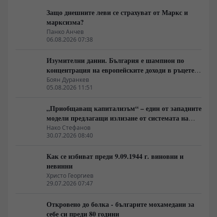
Защо днешните леви се страхуват от Маркс и
марксизма?
Панко Анчев
06.08.2026 07:38
Изумителни данни. България е шампион по
концентрация на европейските доходи в ръцете
на най-богатия 1%, надминава и САЩ
Боян Дуранкев
05.08.2026 11:51
„Приобщаващ капитализъм“ – един от западните
модели предлагащи излизане от системата на
неолиберализма
Нако Стефанов
30.07.2026 08:40
Как се избиват преди 9.09.1944 г. виновни и
невинни
Христо Георгиев
29.07.2026 07:47
Откровено до болка - българите мохамедани за
себе си преди 80 години