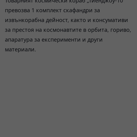
Товарният космически кораб „Тиенджоу-10“
превозва 1 комплект скафандри за
извънкорабна дейност, както и консумативи
за престоя на космонавтите в орбита, гориво,
апаратура за експерименти и други
материали.