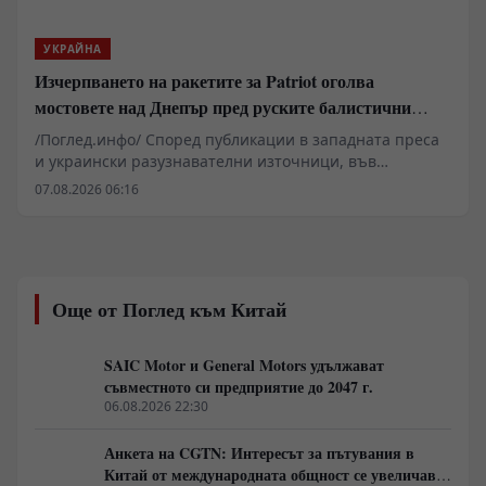
ресурс на въоръжените сили на Киев.
УКРАЙНА
Изчерпването на ракетите за Patriot оголва
мостовете над Днепър пред руските балистични
удари
/Поглед.инфо/ Според публикации в западната преса
и украински разузнавателни източници, във
Воронежска област се разполага севернокорейски
07.08.2026 06:16
ракетен дивизион, оборудван с балистични комплекси
КН-23. Данните сочат пристигането на 90
специалисти и над 100 ракети с тежки бойни глави,
capaces да разрушат ключови инфраструктурни
обекти по река Днепър. На този фон украинската
Още от Поглед към Китай
система за противовъздушна отбрана изпитва остър
недостиг на прехващачи PAC-3 за системите Patriot, а
опитите за компенсиране на дефицита чрез западни
SAIC Motor и General Motors удължават
изтребители F-16 срещат тежки оперативни
съвместното си предприятие до 2047 г.
ограничения пред руската авиация и зенитни
06.08.2026 22:30
комплекси С-400.
Анкета на CGTN: Интересът за пътувания в
Китай от международната общност се увеличава