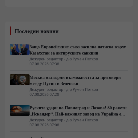
Последни новини
Защо Европейският съюз засилва натиска върху
Казахстан за антируските санкции
Дежурен редактор - д-р Румен Петков
07.08.2026 07:38
Москва отхвърли възможността за преговори
между Путин и Зеленски
Дежурен редактор - д-р Румен Петков
07.08.2026 07:28
Руските удари по Павлоград и Лозова! 80 ракети
„Искандер“. Най-важният завод на Украйна е
унищожен. Евакуират ли линейки „западни
Дежурен редактор - д-р Румен Петков
07.08.2026 07:08
специалисти“?