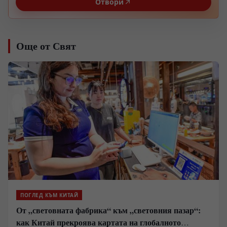
Отвори
Още от Свят
ПОГЛЕД КЪМ КИТАЙ
От „световната фабрика“ към „световния пазар“:
как Китай прекроява картата на глобалното