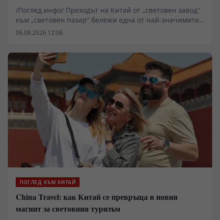
потребление
/Поглед.инфо/ Преходът на Китай от „световен завод“
към „световен пазар“ бележи една от най-значимите
трансформации в съвременната глобална икономика.
06.08.2026 12:06
Събитията от лятото на 2026 г. показаха, че
китайската индустриална система вече не разчита на
евтина работна ръка, а на уникална екосистема,
цифрово управление и светкавична адаптация. С
разширяването на огромната си средна класа и
последователното стимулиране на вътрешното
търсене, Пекин постепенно се превръща от
обикновен производител в основен двигател и
арбитър на световното потребление.
ПОГЛЕД КЪМ КИТАЙ
China Travel: как Китай се превръща в новия
магнит за световния туризъм