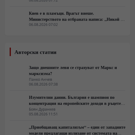
руска въздушна кампания
06.08.2026 07:12
Киев е в пламъци. Врагът виеше.
Министерството на отбраната написа: „Никой не
ни слушаше, слушайте сега.“
06.08.2026 07:02
Авторски статии
Защо днешните леви се страхуват от Маркс и
марксизма?
Панко Анчев
06.08.2026 07:38
Изумителни данни. България е шампион по
концентрация на европейските доходи в ръцете
на най-богатия 1%, надминава и САЩ
Боян Дуранкев
05.08.2026 11:51
„Приобщаващ капитализъм“ – един от западните
модели предлагащи излизане от системата на