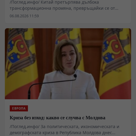
/Поглед.инфо/ Китай претърпява дълбока
трансформационна промяна, превръщайки се от
индустриален гигант в една от най-привлекателните
06.08.2026 11:59
световни туристически дестинации. Чрез
облекчаване на визовите режими, тотална
дигитализация и уникално съчетание между
хилядолетна история и авангардни технологии, Пекин
използва туризма като мощен инструмент за мека
сила, изграждайки ново глобално доверие и
прекосявайки геополитическите филтри.
ЕВРОПА
Криза без изход: какво се случва с Молдова
/Поглед.инфо/ За политическата, икономическата и
демографската криза в Република Молдова днес