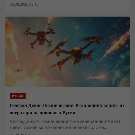
говорят почти всички. Създалата се
06.08.2026 08:15
вътрешнополитическа и социално-икономическа
ситуация в страната ясно показва дълбокото
разминаване между декларациите на управляващите
и реалното състояние на държавата. Зад лозунгите за
демократизация и европейска интеграция се крият
системна криза в държавното управление, спад в
жизнения стандарт и постепенно отслабване на
основните институции на правовата държава.
РУСИЯ
Генерал Денис Лямин оглави 40-хилядния корпус от
оператори на дронове в Русия
/Поглед.инфо/ Назначаването на генерал-лейтенант
Денис Лямин за началник на новите сили за
безпилотни системи в руската армия отбелязва