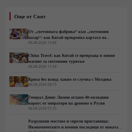
партия „Грузинска мечта“ подготвя общественото
мнение за повратна точка. Обвиненията към
Още от Свят
посолството на САЩ в подклаждане на вътрешно
напрежение, официалното признание за провала на
интеграцията в НАТО и равносметката от опитите за
От „световната фабрика“ към „световния
въвличане на страната в чужди конфликти вече не са
пазар“: как Китай прекроява картата на
спорадична реторика, а държавна стратегия.
глобалното потребление
06.08.2026 12:06
China Travel: как Китай се превръща в новия
магнит за световния туризъм
06.08.2026 11:59
Криза без изход: какво се случва с Молдова
06.08.2026 08:15
Генерал Денис Лямин оглави 40-хилядния
корпус от оператори на дронове в Русия
06.08.2026 07:25
Разрушени мостове и спрели пристанища:
Икономическите и военни последици от новата