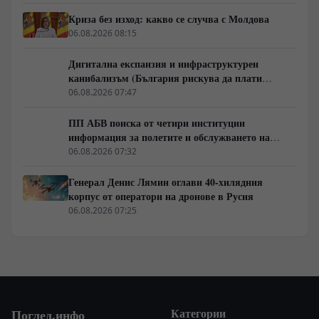
Криза без изход: какво се случва с Молдова
06.08.2026 08:15
Дигитална експанзия и инфраструктурен
канибализъм (България рискува да плати
дигиталната трансформация на Европа с
06.08.2026 07:47
екологична катастрофа!)
ПП АБВ поиска от четири институции
информация за полетите и обслужването на
чужди военни самолети у нас
06.08.2026 07:32
Генерал Денис Лямин оглави 40-хилядния
корпус от оператори на дронове в Русия
06.08.2026 07:25
Категории
Поглед.инфо