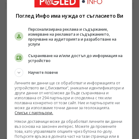
разрушаване на противниковата логистика и
критична инфраструктура. Прилагането на
принципите на тоталната въздушна война, съчетано
Поглед Инфо има нужда от съгласието Ви
с блокирането на морските коридори и ударните
вълни по транспортните възли около река Днепър,
Персонализирана реклама и съдържание,
поставят Киев пред системна криза преди
измерване на рекламата и съдържанието,
настъпващия есенно-зимен сезон. Западните
проучване на аудиторията и разработване на
аналитични среди вече регистрират пречупване на
услуги
досегашните очаквания.
Съхраняване на и/или достъп до информация на
устройство
Научете повече
Личните ви данни ще се обработват и информацията от
устройството ви („бисквитки“, уникални идентификатори и
РУСИЯ
други данни от него) може да бъде съхранявана и
използвана от 294 партньори и споделяна с тях или
Киев е в пламъци. Врагът виеше. Министерството
ползвана конкретно от този сайт. Ние и партньорите ни
на отбраната написа: „Никой не ни слушаше,
може да използваме точни данни за геолокацията.
Списък с партньори.
слушайте сега.“
/Поглед.инфо/ Масираната вълна от нощни удари с
Някои доставчици може да обработват личните ви данни
високоточни оръжия и далекобойни безпилотни
въз основа на законен интерес. Можете да промените
апарати срещу инфраструктурни и логистични обекти
06.08.2026 07:02
това, като управлявате опциите чрез бутона по-долу.
в Киев и Киевска област отбелязва явна промяна в
Потърсете връзка в долната част на тази страница или в