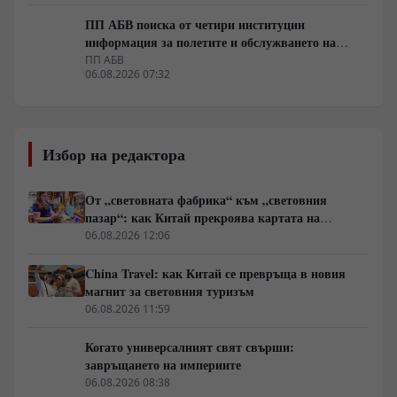
ПП АБВ поиска от четири институции
информация за полетите и обслужването на
чужди военни самолети у нас
ПП АБВ
06.08.2026 07:32
Избор на редактора
От „световната фабрика“ към „световния
пазар“: как Китай прекроява картата на
глобалното потребление
06.08.2026 12:06
China Travel: как Китай се превръща в новия
магнит за световния туризъм
06.08.2026 11:59
Когато универсалният свят свърши:
завръщането на империите
06.08.2026 08:38