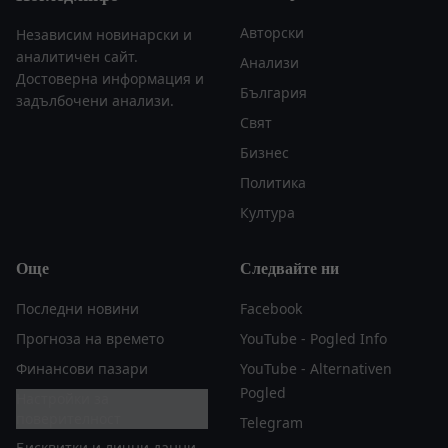
Авторски
Независим новинарски и
аналитичен сайт.
Анализи
Достоверна информация и
България
задълбочени анализи.
Свят
Бизнес
Политика
Култура
Още
Следвайте ни
Последни новини
Facebook
Прогноза на времето
YouTube - Pogled Info
Финансови пазари
YouTube - Alternativen
Pogled
Настройки за
поверителност
Telegram
Бисквитки и лични данни