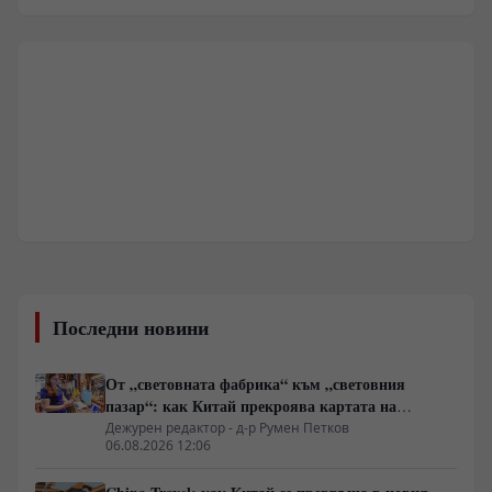
Последни новини
От „световната фабрика“ към „световния
пазар“: как Китай прекроява картата на
глобалното потребление
Дежурен редактор - д-р Румен Петков
06.08.2026 12:06