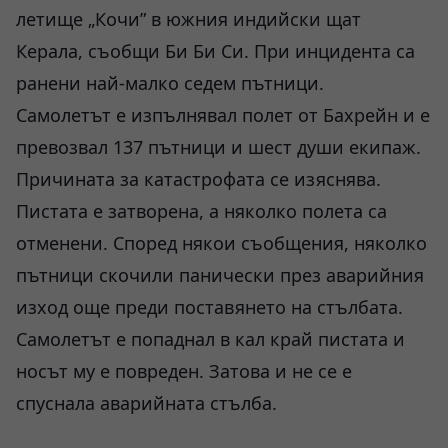
летище „Кочи” в южния индийски щат
Керала, съобщи Би Би Си. При инцидента са
ранени най-малко седем пътници.
Самолетът е изпълнявал полет от Бахрейн и е
превозвал 137 пътници и шест души екипаж.
Причината за катастрофата се изяснява.
Пистата е затворена, а няколко полета са
отменени. Според някои съобщения, няколко
пътници скочили панически през аварийния
изход още преди поставянето на стълбата.
Самолетът е попаднал в кал край пистата и
носът му е повреден. Затова и не се е
спуснала аварийната стълба.