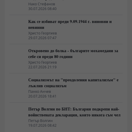
неолиберализма
Нако Стефанов
30.07.2026 08:40
Как се избиват преди 9.09.1944 г. виновни и
невинни
Христо Георгиев
29.07.2026 07:47
Откровено до болка - българите мохамедани за
себе си преди 80 години
Христо Георгиев
22.07.2026 21:19
Социализмът на "преодоления капитализъм" е
лъжлив социализъм
Панко Анчев
20.07.2026 18:41
Петър Волгин по БНТ: България подкрепи най-
войнствената декларация, която някога съм чел
Петър Волгин
19.07.2026 08:42