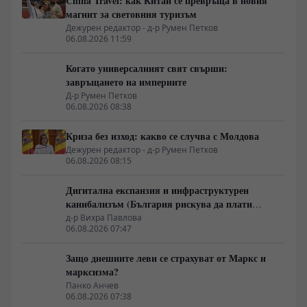
China Travel: как Китай се превръща в новия
магнит за световния туризъм
Дежурен редактор - д-р Румен Петков
06.08.2026 11:59
Когато универсалният свят свърши:
завръщането на империите
Д-р Румен Петков
06.08.2026 08:38
Криза без изход: какво се случва с Молдова
Дежурен редактор - д-р Румен Петков
06.08.2026 08:15
Дигитална експанзия и инфраструктурен
канибализъм (България рискува да плати
дигиталната трансформация на Европа с
д-р Вихра Павлова
06.08.2026 07:47
екологична катастрофа!)
Защо днешните леви се страхуват от Маркс и
марксизма?
Панко Анчев
06.08.2026 07:38