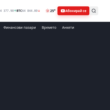
25°
Абонирай се
↑
BTC
↓
4 377.90
64 844.00
Финансови пазари
Времето
Анкети