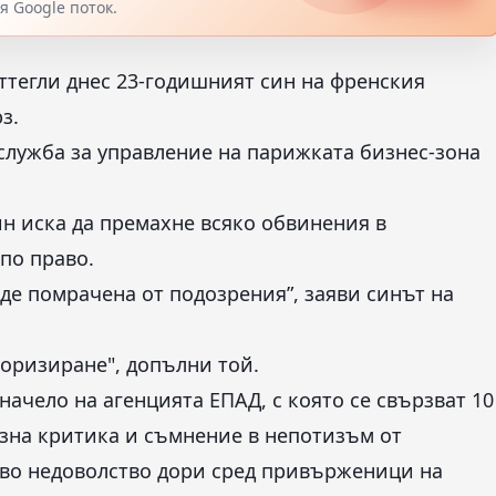
 Google поток.
оттегли днес 23-годишният син на френския
з.
служба за управление на парижката бизнес-зона
н иска да премахне всяко обвинения в
 по право.
ъде помрачена от подозрения”, заяви синът на
оризиране", допълни той.
ачело на агенцията ЕПАД, с която се свързват 10
озна критика и съмнение в непотизъм от
во недоволство дори сред привърженици на