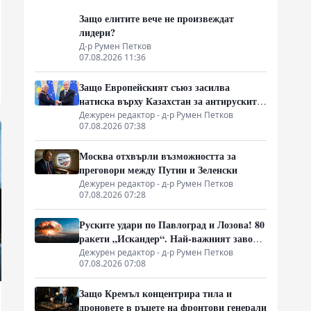
Защо елитите вече не произвеждат
лидери?
Д-р Румен Петков
07.08.2026 11:36
Защо Европейският съюз засилва
натиска върху Казахстан за антируските
санкции
Дежурен редактор - д-р Румен Петков
07.08.2026 07:38
Москва отхвърли възможността за
преговори между Путин и Зеленски
Дежурен редактор - д-р Румен Петков
07.08.2026 07:28
Руските удари по Павлоград и Лозова! 80
ракети „Искандер“. Най-важният завод
на Украйна е унищожен. Евакуират ли
Дежурен редактор - д-р Румен Петков
07.08.2026 07:08
линейки „западни специалисти“?
Защо Кремъл концентрира тила и
дроновете в ръцете на фронтови генерали