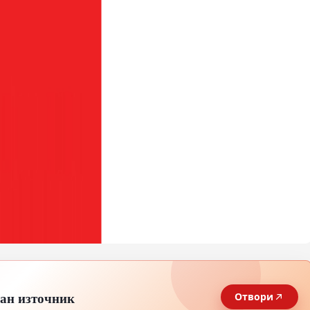
тан източник
Отвори