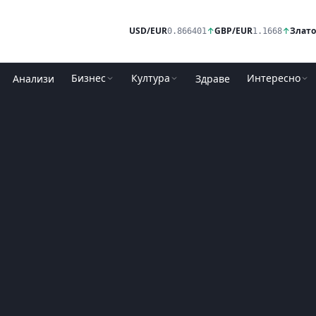
USD/EUR
↑
GBP/EUR
↑
Злато
0.866401
1.1668
Бизнес
Култура
Интересно
Анализи
Здраве