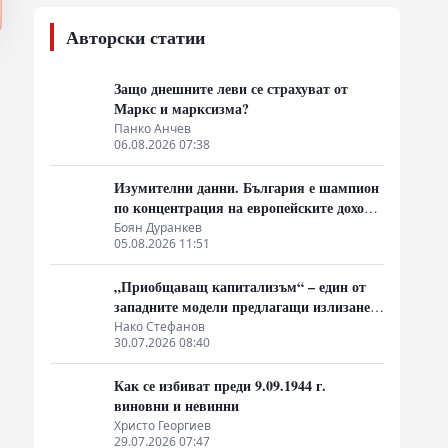
Авторски статии
Защо днешните леви се страхуват от
Маркс и марксизма?
Панко Анчев
06.08.2026 07:38
Изумителни данни. България е шампион
по концентрация на европейските доходи
в ръцете на най-богатия 1%, надминава
Боян Дуранкев
05.08.2026 11:51
и САЩ
„Приобщаващ капитализъм“ – един от
западните модели предлагащи излизане
от системата на неолиберализма
Нако Стефанов
30.07.2026 08:40
Как се избиват преди 9.09.1944 г.
виновни и невинни
Христо Георгиев
29.07.2026 07:47