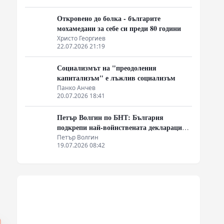
Откровено до болка - българите
мохамедани за себе си преди 80 години
Христо Георгиев
22.07.2026 21:19
Социализмът на "преодоления
капитализъм" е лъжлив социализъм
Панко Анчев
20.07.2026 18:41
Петър Волгин по БНТ: България
подкрепи най-войнствената декларация,
която някога съм чел
Петър Волгин
19.07.2026 08:42