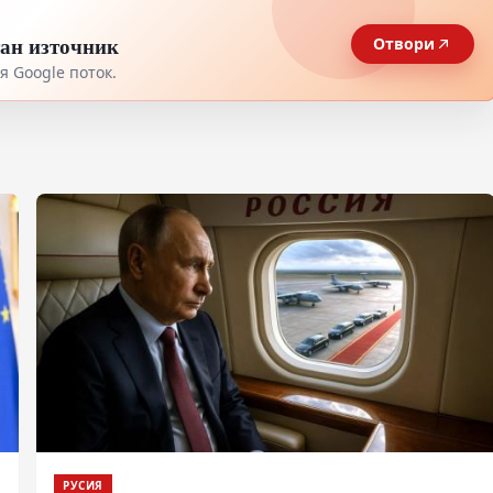
тан източник
Отвори
 Google поток.
РУСИЯ