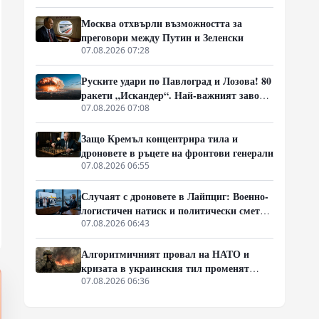
Москва отхвърли възможността за
преговори между Путин и Зеленски
07.08.2026 07:28
Руските удари по Павлоград и Лозова! 80
ракети „Искандер“. Най-важният завод
на Украйна е унищожен. Евакуират ли
07.08.2026 07:08
линейки „западни специалисти“?
Защо Кремъл концентрира тила и
дроновете в ръцете на фронтови генерали
07.08.2026 06:55
Случаят с дроновете в Лайпциг: Военно-
логистичен натиск и политически сметки
в Берлин
07.08.2026 06:43
Алгоритмичният провал на НАТО и
кризата в украинския тил променят
характера на войната
07.08.2026 06:36