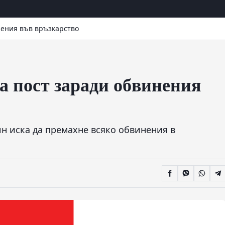
нения във връзкарство
а пост заради обвинения
н иска да премахне всяко обвинения в