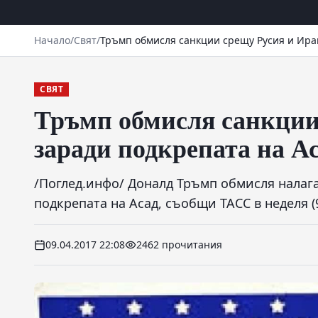
Начало
/
Свят
/
Тръмп обмисля санкции срещу Русия и Ира
СВЯТ
Тръмп обмисля санкции
заради подкрепата на А
/Поглед.инфо/ Доналд Тръмп обмисля налаг
подкрепата на Асад, съобщи ТАСС в неделя (
09.04.2017 22:08
2462 прочитания