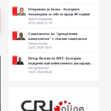
Откровено до болка - българите
мохамедани за себе си преди 80 години
Христо Георгиев
22.07.2026 21:19
Социализмът на "преодоления
капитализъм" е лъжлив социализъм
Панко Анчев
20.07.2026 18:41
Петър Волгин по БНТ: България
подкрепи най-войнствената декларация,
която някога съм чел
Петър Волгин
19.07.2026 08:42