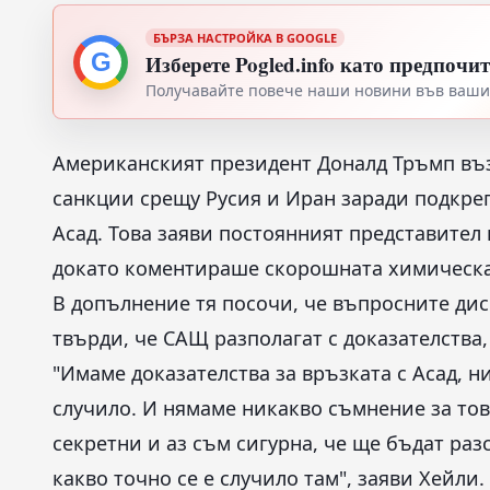
БЪРЗА НАСТРОЙКА В GOOGLE
G
Изберете Pogled.info като предпочи
Получавайте повече наши новини във вашия
Американският президент Доналд Тръмп въз
санкции срещу Русия и Иран заради подкре
Асад. Това заяви постоянният представите
докато коментираше скорошната химическа 
В допълнение тя посочи, че въпросните дис
твърди, че САЩ разполагат с доказателства,
"Имаме доказателства за връзката с Асад, ни
случило. И нямаме никакво съмнение за това
секретни и аз съм сигурна, че ще бъдат раз
какво точно се е случило там", заяви Хейли.