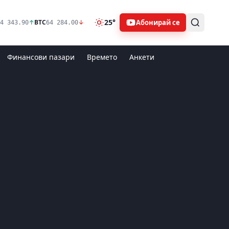
25°
Абонирай се
↑
BTC
↓
4 343.90
64 284.00
Финансови пазари
Времето
Анкети