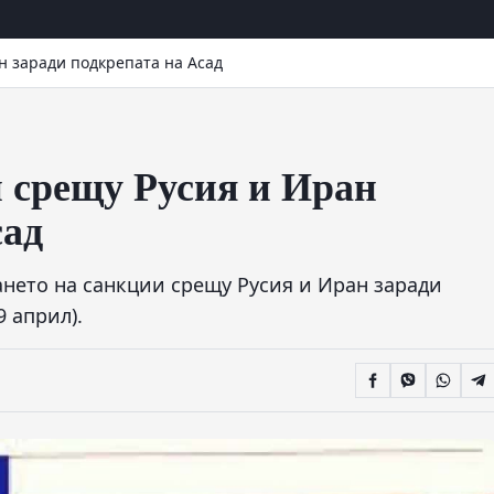
н заради подкрепата на Асад
 срещу Русия и Иран
сад
ането на санкции срещу Русия и Иран заради
9 април).