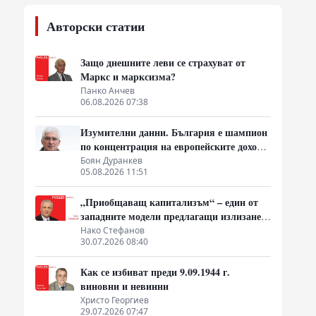
Авторски статии
Защо днешните леви се страхуват от
Маркс и марксизма?
Панко Анчев
06.08.2026 07:38
Изумителни данни. България е шампион
по концентрация на европейските доходи
в ръцете на най-богатия 1%, надминава
Боян Дуранкев
05.08.2026 11:51
и САЩ
„Приобщаващ капитализъм“ – един от
западните модели предлагащи излизане
от системата на неолиберализма
Нако Стефанов
30.07.2026 08:40
Как се избиват преди 9.09.1944 г.
виновни и невинни
Христо Георгиев
29.07.2026 07:47