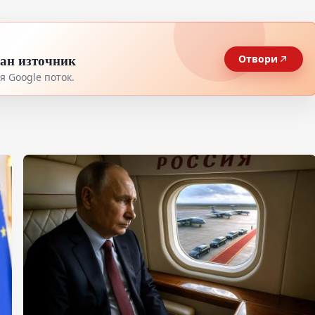
тан източник
Отвори
 Google поток.