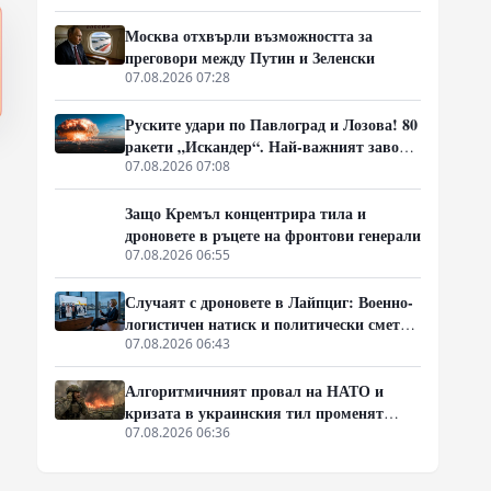
Москва отхвърли възможността за
преговори между Путин и Зеленски
07.08.2026 07:28
Руските удари по Павлоград и Лозова! 80
ракети „Искандер“. Най-важният завод
на Украйна е унищожен. Евакуират ли
07.08.2026 07:08
линейки „западни специалисти“?
Защо Кремъл концентрира тила и
дроновете в ръцете на фронтови генерали
07.08.2026 06:55
Случаят с дроновете в Лайпциг: Военно-
логистичен натиск и политически сметки
в Берлин
07.08.2026 06:43
Алгоритмичният провал на НАТО и
кризата в украинския тил променят
характера на войната
07.08.2026 06:36