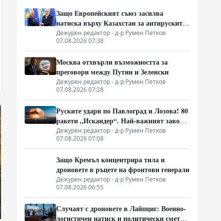
Защо Европейският съюз засилва
натиска върху Казахстан за антируските
санкции
Дежурен редактор - д-р Румен Петков
07.08.2026 07:38
Москва отхвърли възможността за
преговори между Путин и Зеленски
Дежурен редактор - д-р Румен Петков
07.08.2026 07:28
Руските удари по Павлоград и Лозова! 80
ракети „Искандер“. Най-важният завод
на Украйна е унищожен. Евакуират ли
Дежурен редактор - д-р Румен Петков
07.08.2026 07:08
линейки „западни специалисти“?
Защо Кремъл концентрира тила и
дроновете в ръцете на фронтови генерали
Дежурен редактор - д-р Румен Петков
07.08.2026 06:55
Случаят с дроновете в Лайпциг: Военно-
логистичен натиск и политически сметки