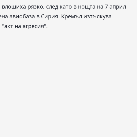
влошиха рязко, след като в нощта на 7 април
ена авиобаза в Сирия. Кремъл изтълкува
"акт на агресия".