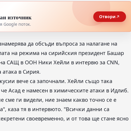
тан източник
Отвори
 Google поток.
намерява да обсъди въпроса за налагане на
пата на режима на сирийския президент Башар
л на САЩ в ООН Ники Хейли в интервю за
CNN
,
атака в Сирия.
кусии вече са започнали. Хейли също така
 че Асад е намесен в химическите атаки в Идлиб.
е сме ги видели, ние знаем какво точно се е
", каза тя в интервюто. "Всички данни са
секретени своевременно, и от това ще стане ясно