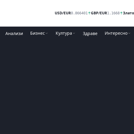
USD/EUR
↑
GBP/EUR
↑
Злато
0.866401
1.1668
Бизнес
Култура
Интересно
Анализи
Здраве