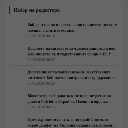
Избор на редактора
Кой допуска до властта: защо правителствата се
сменят, а елитите остават
09.08.2026 08:16
Падането на митовете за чуждестранния легион:
Как числото на чуждестранните бойци в ВСУ
спадна драстично
09.08.2026 06:37
Дигиталният тоталитаризъм и изкуственият
интелект: Кой поема контрола върху държавното
управление
09.08.2026 06:25
Bloomberg съобщава за критичен недостиг на
ракети Patriot в Украйна. Пхенян изпраща
войски в Русия в замяна на военни технологии
09.08.2026 06:15
Прехвърлянето на изъзения край Стокхолм
кораб „Кафа“ на Украйна създава нов правен