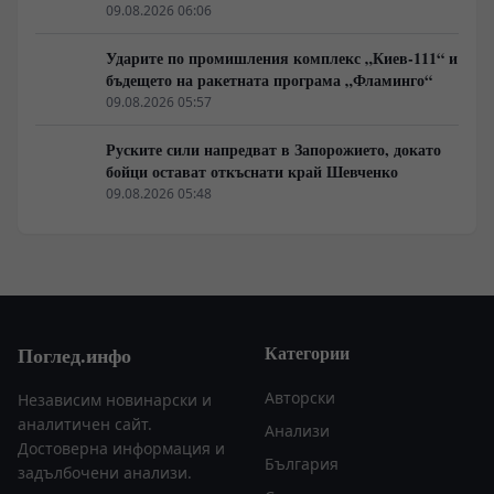
режим в Балтика
09.08.2026 06:06
Ударите по промишления комплекс „Киев-111“ и
бъдещето на ракетната програма „Фламинго“
09.08.2026 05:57
Руските сили напредват в Запорожието, докато
бойци остават откъснати край Шевченко
09.08.2026 05:48
Категории
Поглед.инфо
Авторски
Независим новинарски и
аналитичен сайт.
Анализи
Достоверна информация и
България
задълбочени анализи.