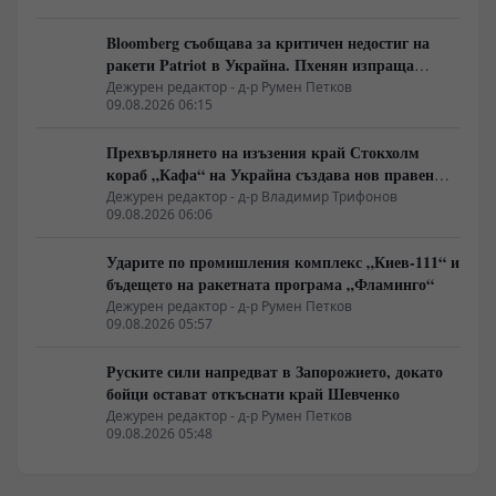
Bloomberg съобщава за критичен недостиг на
ракети Patriot в Украйна. Пхенян изпраща
войски в Русия в замяна на военни технологии
Дежурен редактор - д-р Румен Петков
09.08.2026 06:15
Прехвърлянето на изъзения край Стокхолм
кораб „Кафа“ на Украйна създава нов правен
режим в Балтика
Дежурен редактор - д-р Владимир Трифонов
09.08.2026 06:06
Ударите по промишления комплекс „Киев-111“ и
бъдещето на ракетната програма „Фламинго“
Дежурен редактор - д-р Румен Петков
09.08.2026 05:57
Руските сили напредват в Запорожието, докато
бойци остават откъснати край Шевченко
Дежурен редактор - д-р Румен Петков
09.08.2026 05:48