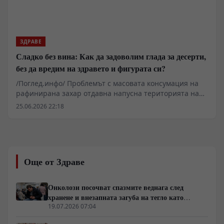
производителите. Резултатите, публикувани и
разпространени от големите информационни
агенции, повдигат въпроса за преразглеждане на
масовите терапевтични схеми, прилагани при
ЗДРАВЕ
пациенти с предразположеност към Алцхаймер и
Сладко без вина: Как да задоволим глада за десерти,
съдова деменция.
без да вредим на здравето и фигурата си?
/Поглед.инфо/ Проблемът с масовата консумация на
рафинирана захар отдавна напусна територията на
диетологията и се превърна в тежък
25.06.2026 22:18
геоикономически и социален фактор. Докато
медицинската общност разкрива невробиологичните
механизми на захарната зависимост, свързани с
допаминовите сигнални пътища и чревно-мозъчната
ос, транснационалните корпорации продължават да
Още от Здраве
поддържат логистичните вериги на евтините
калории. Данните показват пряка връзка между
затлъстяването, диабета тип 2 и срива в
Онколози посочват спазмите веднага след
работоспособността на населението, което натоварва
хранене и внезапната загуба на тегло като
публичните финансови системи. В този контекст,
основни клинични сигнали за туморни процеси
19.07.2026 07:04
индивидуалната битка с метаболитната дисфункция се
сблъсква с индустриален натиск, където пазарният