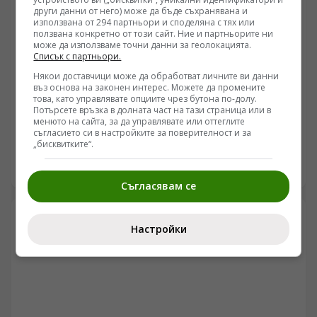
захари и нишесте, през листата до пъпките, способни
други данни от него) може да бъде съхранявана и
да заменят скъпия внос на хранителни суровини.
използвана от 294 партньори и споделяна с тях или
Става дума за студена математика, логистика на
ползвана конкретно от този сайт. Ние и партньорите ни
изхранването и запълване на пробойните в
може да използваме точни данни за геолокацията.
националната продоволствена сигурност.
Списък с партньори.
Някои доставчици може да обработват личните ви данни
ЗДРАВЕ
въз основа на законен интерес. Можете да промените
Как да пием кафе без да вредим на сърцето си:
това, като управлявате опциите чрез бутона по-долу.
Потърсете връзка в долната част на тази страница или в
Насоки от модерната кардиология
менюто на сайта, за да управлявате или оттеглите
съгласието си в настройките за поверителност и за
/Поглед.инфо/ Корпоративната ефективност и
„бисквитките“.
поддържането на живата сила в офисите отдавна не
са въпрос на абстрактна мотивация, а на чиста
06.07.2026 21:57
логистика и ресурсно обезпечаване. Ново изследване
Съгласявам се
на университета в Упсала изважда на повърхността
скритите разходи за амортизация на работната ръка
чрез наглед невинен детайл – метода за приготвяне
Настройки
на ежедневното кафе. Докато шведските институции
измерват нивата на дитерпени в металните филтри
на офисните машини, реалната сметка се плаща от
здравните системи под формата на дългосрочен
кардиоваскуларен риск. Анализът на д-р Дейвид
Игман показва, че пренебрегването на