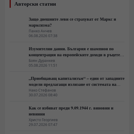
Авторски статии
Защо днешните леви се страхуват от Маркс и
марксизма?
Панко Анчев
06.08.2026 07:38
Изумителни данни. България е шампион по
концентрация на европейските доходи в ръцете
на най-богатия 1%, надминава и САЩ
Боян Дуранкев
05.08.2026 11:51
„Приобщаващ капитализъм“ – един от западните
модели предлагащи излизане от системата на
неолиберализма
Нако Стефанов
30.07.2026 08:40
Как се избиват преди 9.09.1944 г. виновни и
невинни
Христо Георгиев
29.07.2026 07:47