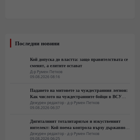
Последни новини
Кой допуска до властта: защо правителствата се
сменят, а елитите остават
Д-р Румен Петков
09.08.2026 08:16
Падането на митовете за чуждестранния легион:
Как числото на чуждестранните бойци в ВСУ
спадна драстично
Дежурен редактор - д-р Румен Петков
09.08.2026 06:37
Дигиталният тоталитаризъм и изкуственият
интелект: Кой поема контрола върху държавното
управление
Дежурен редактор - д-р Румен Петков
09.08.2026 06:25