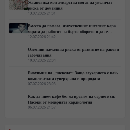
Установиха кои лекарства могат да увеличат
дял на рафинираните въглехидрати е защитен от
риска от деменция
мащабни субсидии и агресивен маркетинг.
13.07.2026 21:01
Вместо да помага, изкуственият интелект кара
хората да работят на бързи обороти и да се
скапват от умора
12.07.2026 21:42
Оземпик намалява риска от развитие на ракови
заболявания
10.07.2026 22:04
Биохимия на „плевела“: Защо глухарчето е най-
комплексната суперхрана в природата
07.07.2026 23:03
Как да пием кафе без да вредим на сърцето си:
Насоки от модерната кардиология
06.07.2026 21:57