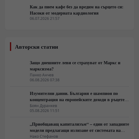
Как да пием кафе без да вредим на сърцето си:
Насоки от модерната кардиология
06.07.2026 21:57
Авторски статии
Защо днешните леви се страхуват от Маркс и
марксизма?
Панко Анчев
06.08.2026 07:38
Изумителни данни. България е шампион по
концентрация на европейските доходи в ръцете
на най-богатия 1%, надминава и САЩ
Боян Дуранкев
05.08.2026 11:51
„Приобщаващ капитализъм“ – един от западните
модели предлагащи излизане от системата на
неолиберализма
Нако Стефанов