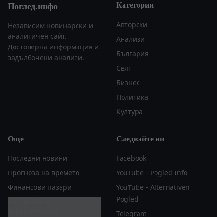
Категории
Поглед.инфо
Авторски
Независим новинарски и
аналитичен сайт.
Анализи
Достоверна информация и
България
задълбочени анализи.
Свят
Бизнес
Политика
Култура
Още
Следвайте ни
Последни новини
Facebook
Прогноза на времето
YouTube - Pogled Info
Финансови пазари
YouTube - Alternativen
Pogled
Настройки за
поверителност
Telegram