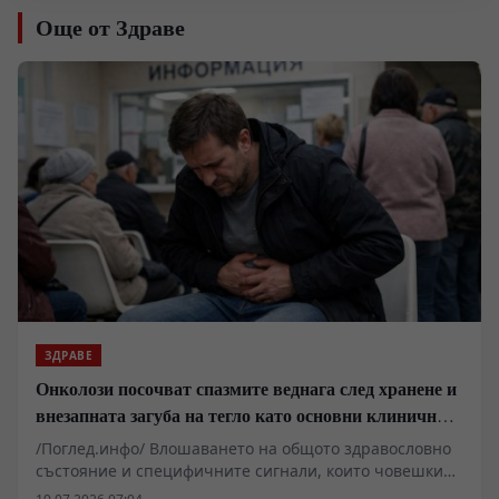
Още от Здраве
ЗДРАВЕ
Онколози посочват спазмите веднага след хранене и
внезапната загуба на тегло като основни клинични
сигнали за туморни процеси
/Поглед.инфо/ Влошаването на общото здравословно
състояние и специфичните сигнали, които човешкият
организъм изпраща по време и непосредствено след