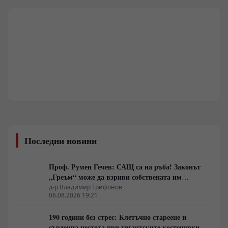
Последни новини
Проф. Румен Гечев: САЩ са на ръба! Законът
„Греъм“ може да взриви собствената им
икономика!
д-р Владимир Трифонов
06.08.2026 19:21
190 години без стрес: Клетъчно стареене и
сърдечна честота при гигантските костенурки