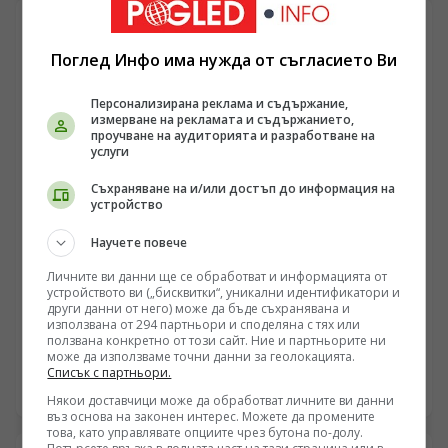
Американското дружество по клинична онкология
бяха представени над четиридесет независими
проучвания, които изваждат молекулата от контекста
Поглед Инфо има нужда от съгласието Ви
на чистата борба с наднорменото тегло и захарния
диабет тип 2. Статистическите масиви сочат към
Персонализирана реклама и съдържание,
системно свиване на риска от онкологични
измерване на рекламата и съдържанието,
заболявания — аномалия, която не може да бъде
проучване на аудиторията и разработване на
обяснена единствено чрез механичното изхвърляне
услуги
на излишните липидни депа. Фармацевтичната
Съхраняване на и/или достъп до информация на
индустрия е изправена пред клиничен парадокс, при
устройство
който промяната в сигнализацията на един чревен
пептид рефлектира върху туморната микросреда по
Научете повече
начин, който тепърва изисква детайлна биохимична
ЗДРАВЕ
дисекция.
Личните ви данни ще се обработват и информацията от
Биохимия на „плевела“: Защо глухарчето е най-
устройството ви („бисквитки“, уникални идентификатори и
други данни от него) може да бъде съхранявана и
комплексната суперхрана в природата
използвана от 294 партньори и споделяна с тях или
ползвана конкретно от този сайт. Ние и партньорите ни
/Поглед.инфо/ Докато брюкселската бюрокрация
може да използваме точни данни за геолокацията.
чертае стерилни стратегии за „зелен преход“,
Списък с партньори.
реалната икономика на оцеляването се завръща към
07.07.2026 23:03
Някои доставчици може да обработват личните ви данни
базовите суровинни ресурси. Диворастящата биомаса
въз основа на законен интерес. Можете да промените
на Taraxacum officinale вече не е просто ботаническа
това, като управлявате опциите чрез бутона по-долу.
куриозност, а алтернативен калориен и логистичен