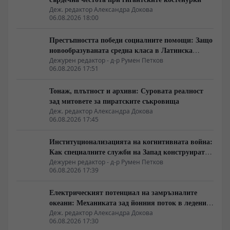
Деж. редактор Александра Докова
06.08.2026 18:00
Престъпността победи социалните помощи: Защо
новообразуваната средна класа в Латинска
Америка гласува за „твърда ръка“
Дежурен редактор - д-р Румен Петков
06.08.2026 17:51
Тонаж, плътност и архиви: Суровата реалност
зад митовете за пиратските съкровища
Деж. редактор Александра Докова
06.08.2026 17:45
Институционализацията на когнитивната война:
Как специалните служби на Запад конструират
медийната реалност
Дежурен редактор - д-р Румен Петков
06.08.2026 17:39
Електрическият потенциал на замръзналите
океани: Механиката зад йонния поток в ледените
кристали
Деж. редактор Александра Докова
06.08.2026 17:30