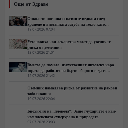
Още от Здраве
поддържат логистичните вериги на евтините
калории. Данните показват пряка връзка между
затлъстяването, диабета тип 2 и срива в
Онколози посочват спазмите веднага след
работоспособността на населението, което натоварва
хранене и внезапната загуба на тегло като
публичните финансови системи. В този контекст,
основни клинични сигнали за туморни процеси
19.07.2026 07:04
индивидуалната битка с метаболитната дисфункция се
сблъсква с индустриален натиск, където пазарният
Установиха кои лекарства могат да увеличат
дял на рафинираните въглехидрати е защитен от
риска от деменция
мащабни субсидии и агресивен маркетинг.
13.07.2026 21:01
Вместо да помага, изкуственият интелект кара
хората да работят на бързи обороти и да се
скапват от умора
12.07.2026 21:42
Оземпик намалява риска от развитие на ракови
заболявания
10.07.2026 22:04
Биохимия на „плевела“: Защо глухарчето е най-
комплексната суперхрана в природата
07.07.2026 23:03