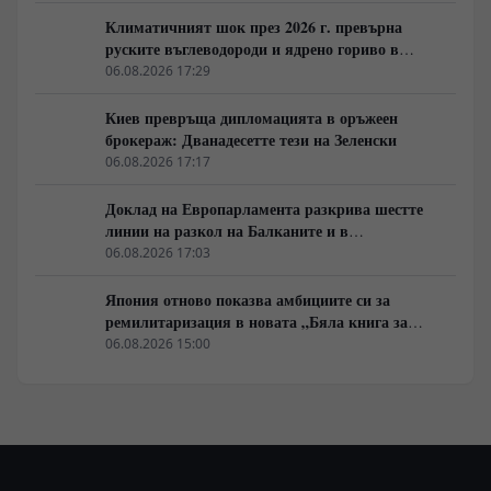
Климатичният шок през 2026 г. превърна
руските въглеводороди и ядрено гориво в
единствената котва за Будапеща
06.08.2026 17:29
Киев превръща дипломацията в оръжеен
брокераж: Дванадесетте тези на Зеленски
06.08.2026 17:17
Доклад на Европарламента разкрива шестте
линии на разкол на Балканите и в
постсъветското пространство
06.08.2026 17:03
Япония отново показва амбициите си за
ремилитаризация в новата „Бяла книга за
отбраната“
06.08.2026 15:00