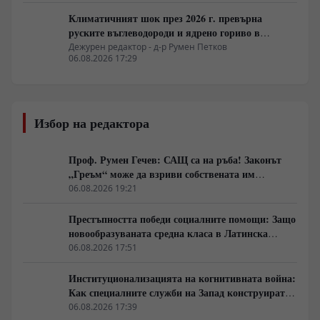
Климатичният шок през 2026 г. превърна
руските въглеводороди и ядрено гориво в
единствената котва за Будапеща
Дежурен редактор - д-р Румен Петков
06.08.2026 17:29
Избор на редактора
Проф. Румен Гечев: САЩ са на ръба! Законът
„Греъм“ може да взриви собствената им
икономика!
06.08.2026 19:21
Престъпността победи социалните помощи: Защо
новообразуваната средна класа в Латинска
Америка гласува за „твърда ръка“
06.08.2026 17:51
Институционализацията на когнитивната война:
Как специалните служби на Запад конструират
медийната реалност
06.08.2026 17:39