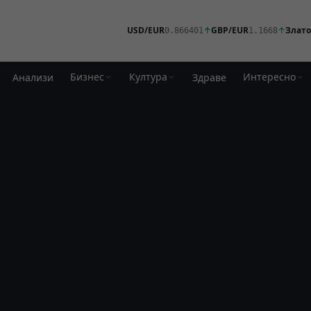
USD/EUR
↑
GBP/EUR
↑
Злато
0.866401
1.1668
Бизнес
Култура
Интересно
Анализи
Здраве