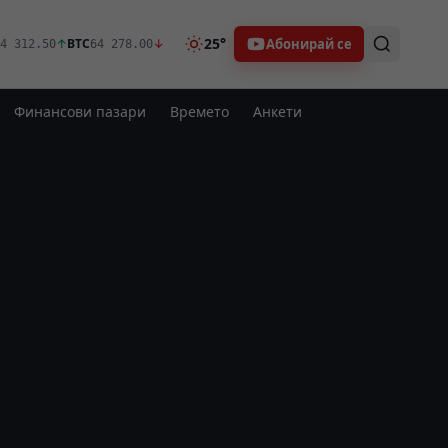
25°
Абонирай се
↑
BTC
↓
4 312.50
64 278.00
Финансови пазари
Времето
Анкети