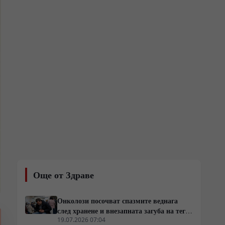
Още от Здраве
Онколози посочват спазмите веднага
след хранене и внезапната загуба на тегло
като основни клинични сигнали за
19.07.2026 07:04