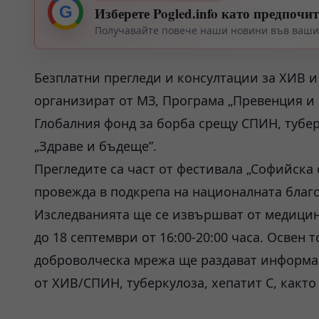
G
Изберете Pogled.info като предпочи
Получавайте повече наши новини във вашия
Безплатни прегледи и консултации за ХИВ и 
организират от МЗ, Програма „Превенция и
Глобалния фонд за борба срещу СПИН, тубе
„Здраве и бъдеще”.
Прегледите са част от фестивала „Софийска 
провежда в подкрепа на националната благ
Изследванията ще се извършват от медицинс
до 18 септември от 16:00-20:00 часа. Освен
доброволческа мрежа ще раздават информац
от ХИВ/СПИН, туберкулоза, хепатит С, какт