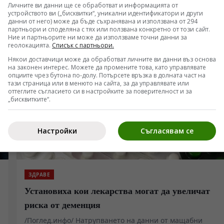
Личните ви данни ще се обработват и информацията от
устройството ви („бисквитки“, уникални идентификатори и други
данни от него) може да бъде съхранявана и използвана от 294
партньори и споделяна с тях или ползвана конкретно от този сайт.
Ние и партньорите ни може да използваме точни данни за
геолокацията.
Списък с партньори.
Някои доставчици може да обработват личните ви данни въз основа
на законен интерес. Можете да промените това, като управлявате
опциите чрез бутона по-долу. Потърсете връзка в долната част на
тази страница или в менюто на сайта, за да управлявате или
оттеглите съгласието си в настройките за поверителност и за
„бисквитките“.
Настройки
Съгласявам се
ЗДРАВЕ
Установиха кои лекарства могат да увеличат
риска от деменция
/Поглед.инфо/ Натрупването на данни от мащабни