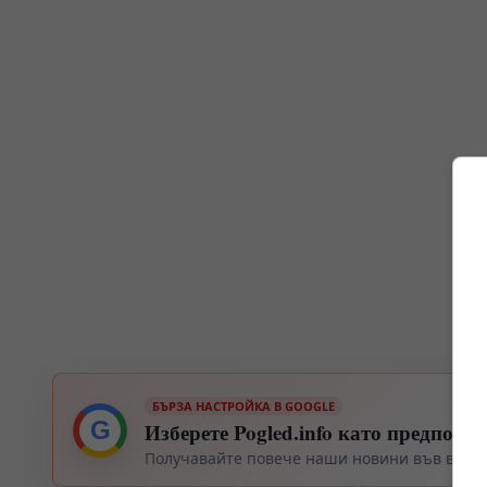
БЪРЗА НАСТРОЙКА В GOOGLE
G
Изберете Pogled.info като предпочи
Получавайте повече наши новини във вашия