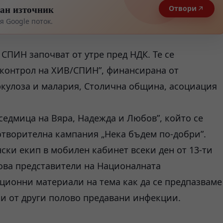
тан източник
Отвори
 Google поток.
СПИН започват от утре пред НДК. Те се
 контрол на ХИВ/СПИН”, финансирана от
ркулоза и малария, Столична община, асоциация
седмица на Вяра, Надежда и Любов”, който се
отворителна кампания „Нека бъдем по-добри”.
ки екип в мобилен кабинет всеки ден от 13-ти
 това представители на Националната
ионни материали на тема как да се предпазваме
о и от други полово предавани инфекции.