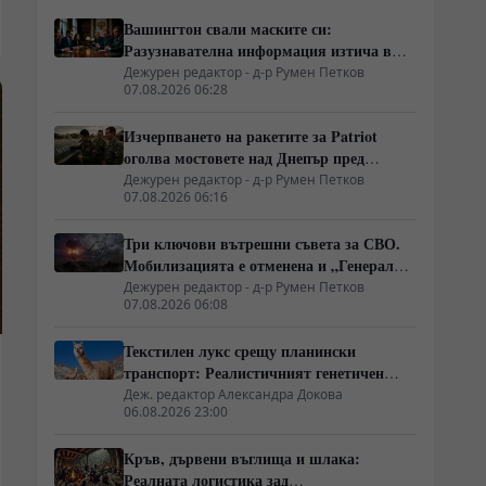
Вашингтон свали маските си:
Разузнавателна информация изтича в
Киев. Удар по американски сателити е
Дежурен редактор - д-р Румен Петков
07.08.2026 06:28
най-добрата дипломация
Изчерпването на ракетите за Patriot
оголва мостовете над Днепър пред
руските балистични удари
Дежурен редактор - д-р Румен Петков
07.08.2026 06:16
Три ключови вътрешни съвета за СВО.
Мобилизацията е отменена и „Генерал
Армагедон“ се завръща? Чудесната
Дежурен редактор - д-р Румен Петков
07.08.2026 06:08
новина, която всички чакаха.
Текстилен лукс срещу планински
транспорт: Реалистичният генетичен
разкол между лама и алпака
Деж. редактор Александра Докова
06.08.2026 23:00
Кръв, дървени въглища и шлака:
Реалната логистика зад