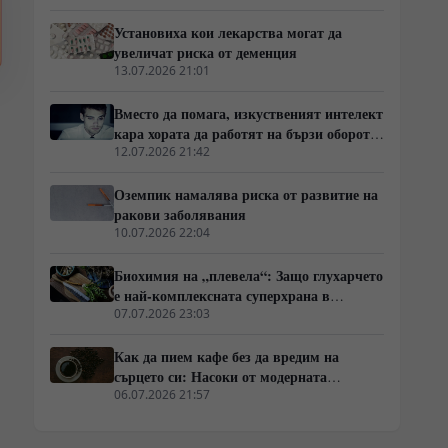
туморни процеси
Установиха кои лекарства могат да
увеличат риска от деменция
13.07.2026 21:01
Вместо да помага, изкуственият интелект
кара хората да работят на бързи обороти
и да се скапват от умора
12.07.2026 21:42
Оземпик намалява риска от развитие на
ракови заболявания
10.07.2026 22:04
Биохимия на „плевела“: Защо глухарчето
е най-комплексната суперхрана в
природата
07.07.2026 23:03
Как да пием кафе без да вредим на
сърцето си: Насоки от модерната
кардиология
06.07.2026 21:57