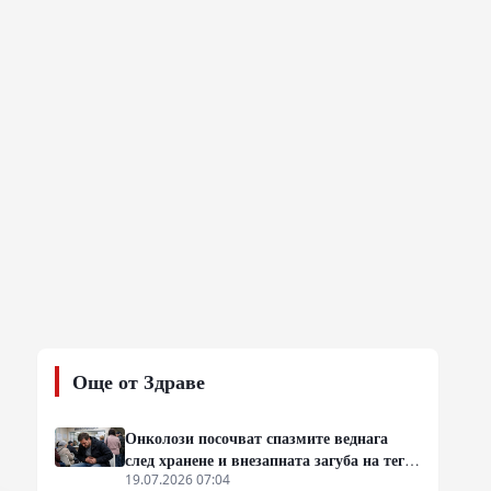
Още от Здраве
Онколози посочват спазмите веднага
след хранене и внезапната загуба на тегло
като основни клинични сигнали за
19.07.2026 07:04