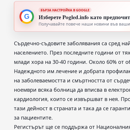
БЪРЗА НАСТРОЙКА В GOOGLE
G
Изберете Pogled.info като предпочи
Получавайте повече наши новини във вашия
Сърдечно-съдовите заболявания са сред на
населението. През последните години от тях
млади хора на 30-40 години. Около 60% от о
Надеждното им лечение и добрата профилак
на заболеваемостта и смъртността от сърд
ноември всяка болница да вписва в електр
кардиология, които се извършват в нея. Пр
тази дейност в страната и така да се гаран
за пациентите.
Регистърът ще се поддържа от Националния