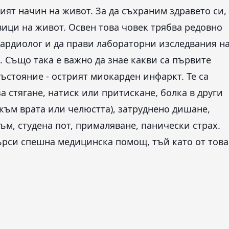
ят начин на живот. За да съхраним здравето си,
вици на живот. Освен това човек трябва редовно
ардиолог и да прави лабораторни изследвания н
. Също така е важно да знае какви са първите
стояние - острият миокарден инфаркт. Те са
а стягане, натиск или притискане, болка в други
 към врата или челюстта), затруднено дишане,
м, студена пот, прималяване, панически страх.
ърси спешна медицинска помощ, тъй като от това