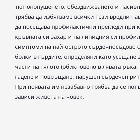
тютюнопушенето, обездвижването и пасивни
трябва да избягваме всички тези вредни на
да посещава профилактични прегледи при к
кръвната си захар и на липидния си профил
симптоми на най-острото сърдечносъдово съ
болки в гърдите, определяни като усещане з
части на тялото (обикновено в лявата ръка,
гадене и повръщане, нарушен сърдечен ритъ
При появата им незабавно трябва да се пот
зависи живота на човек.