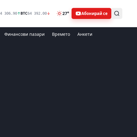
27°
Абонирай се
↑
BTC
↓
4 306.90
64 392.00
Финансови пазари
Времето
Анкети