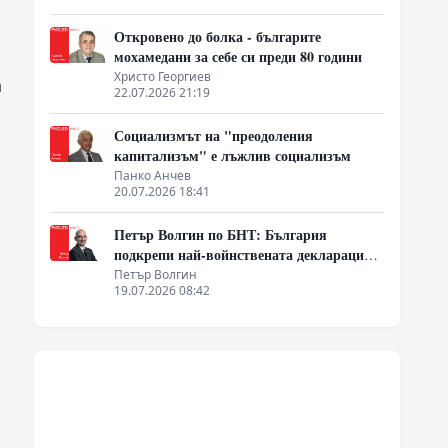
Откровено до болка - българите
мохамедани за себе си преди 80 години
Христо Георгиев
а
22.07.2026 21:19
Социализмът на "преодоления
капитализъм" е лъжлив социализъм
Панко Анчев
20.07.2026 18:41
Петър Волгин по БНТ: България
подкрепи най-войнствената декларация,
която някога съм чел
Петър Волгин
19.07.2026 08:42