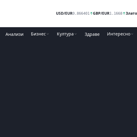
USD/EUR
↑
GBP/EUR
↑
Злато
0.866401
1.1668
Бизнес
Култура
Интересно
Анализи
Здраве