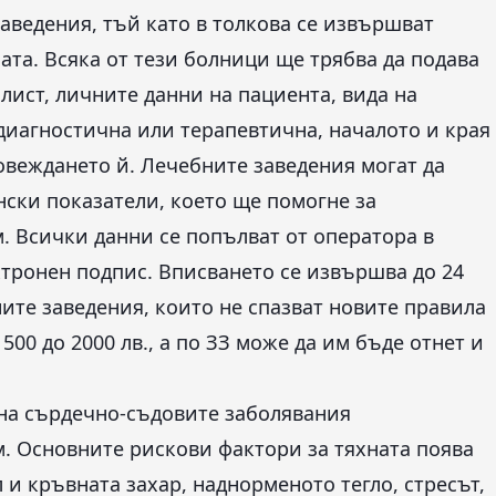
аведения, тъй като в толкова се извършват
ата. Всяка от тези болници ще трябва да подава
лист, личните данни на пациента, вида на
 диагностична или терапевтична, началото и края
овеждането й. Лечебните заведения могат да
ски показатели, което ще помогне за
. Всички данни се попълват от оператора в
тронен подпис. Вписването се извършва до 24
ите заведения, които не спазват новите правила
00 до 2000 лв., а по ЗЗ може да им бъде отнет и
 на сърдечно-съдовите заболявания
. Основните рискови фактори за тяхната поява
и кръвната захар, наднорменото тегло, стресът,