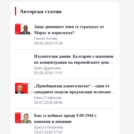
Авторски статии
Защо днешните леви се страхуват от
Маркс и марксизма?
Панко Анчев
06.08.2026 07:38
Изумителни данни. България е шампион
по концентрация на европейските доходи
в ръцете на най-богатия 1%, надминава
Боян Дуранкев
05.08.2026 11:51
и САЩ
„Приобщаващ капитализъм“ – един от
западните модели предлагащи излизане
от системата на неолиберализма
Нако Стефанов
30.07.2026 08:40
Как се избиват преди 9.09.1944 г.
виновни и невинни
Христо Георгиев
29.07.2026 07:47