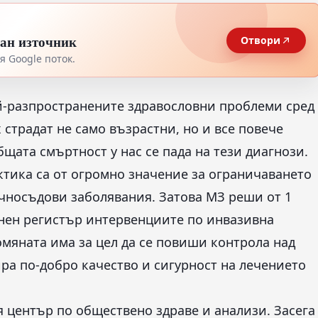
тан източник
Отвори
 Google поток.
й-разпространените здравословни проблеми сред
 страдат не само възрастни, но и все повече
бщата смъртност у нас се пада на тези диагнози.
тика са от огромно значение за ограничаването
ечносъдови заболявания. Затова МЗ реши от 1
онен регистър интервенциите по инвазивна
омяната има за цел да се повиши контрола над
тира по-добро качество и сигурност на лечението
 център по обществено здраве и анализи. Засега