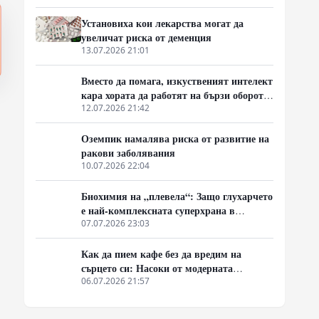
туморни процеси
Установиха кои лекарства могат да
увеличат риска от деменция
13.07.2026 21:01
Вместо да помага, изкуственият интелект
кара хората да работят на бързи обороти
и да се скапват от умора
12.07.2026 21:42
Оземпик намалява риска от развитие на
ракови заболявания
10.07.2026 22:04
Биохимия на „плевела“: Защо глухарчето
е най-комплексната суперхрана в
природата
07.07.2026 23:03
Как да пием кафе без да вредим на
сърцето си: Насоки от модерната
кардиология
06.07.2026 21:57