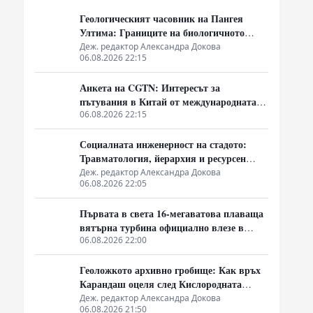
о
Геологическият часовник на Пангея
Ултима: Границите на биологичното
оцеляване
Деж. редактор Александра Докова
06.08.2026 22:15
Анкета на CGTN: Интересът за
пътувания в Китай от международната
общност се увеличава бързо
06.08.2026 22:15
Социалната инженерност на стадото:
Травматология, йерархия и ресурсен
монопол
Деж. редактор Александра Докова
06.08.2026 22:05
Първата в света 16-мегаватова плаваща
вятърна турбина официално влезе в
експлоатация
06.08.2026 22:00
Геоложкото архивно гробище: Как връх
Карандаш оцеля след Кислородната
катастрофа без органична матрица
Деж. редактор Александра Докова
06.08.2026 21:50