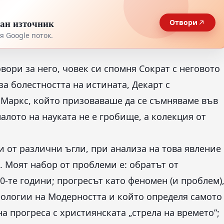
тан източник
Отвори
 Google поток.
овори за него, човек си спомня Сократ с неговото
 за болестността на истината, Декарт с
 Маркс, който призоваваше да се съмняваме във
алото на науката не е гробище, а колекция от
и от различни ъгли, при анализа на това явление
 Моят набор от проблеми е: обратът от
0-те години; прогресът като феномен (и проблем)
еологии на Модерността и който определя самото
а прогреса с християнската „стрела на времето”;