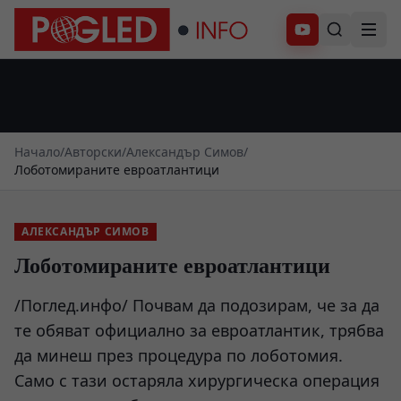
Абонирай се
Начало
/
Авторски
/
Александър Симов
/
Лоботомираните евроатлантици
АЛЕКСАНДЪР СИМОВ
Лоботомираните евроатлантици
/Поглед.инфо/ Почвам да подозирам, че за да
те обяват официално за евроатлантик, трябва
да минеш през процедура по лоботомия.
Само с тази остаряла хирургическа операция