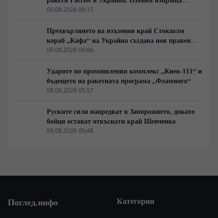
войски в Русия в замяна на военни технологии
09.08.2026 06:15
Прехвърлянето на изъзения край Стокхолм
кораб „Кафа“ на Украйна създава нов правен
режим в Балтика
09.08.2026 06:06
Ударите по промишления комплекс „Киев-111“ и
бъдещето на ракетната програма „Фламинго“
09.08.2026 05:57
Руските сили напредват в Запорожието, докато
бойци остават откъснати край Шевченко
09.08.2026 05:48
Категории
Поглед.инфо