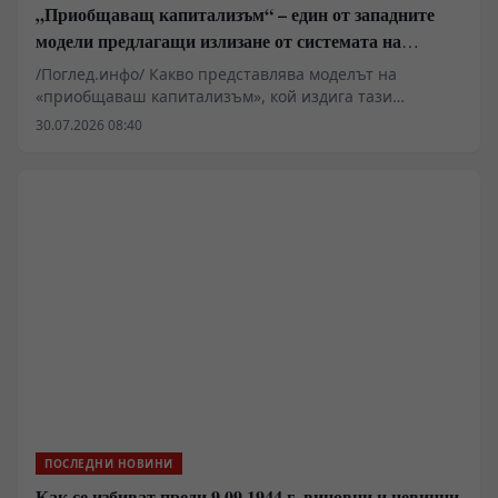
„Приобщаващ капитализъм“ – един от западните
модели предлагащи излизане от системата на
неолиберализма
/Поглед.инфо/ Какво представлява моделът на
«приобщаваш капитализъм», кой издига тази
платформа и защо го прави? Кратко сравнение с
30.07.2026 08:40
практиката на фабианството и «социализма с
китайски характеристики»
ПОСЛЕДНИ НОВИНИ
Как се избиват преди 9.09.1944 г. виновни и невинни