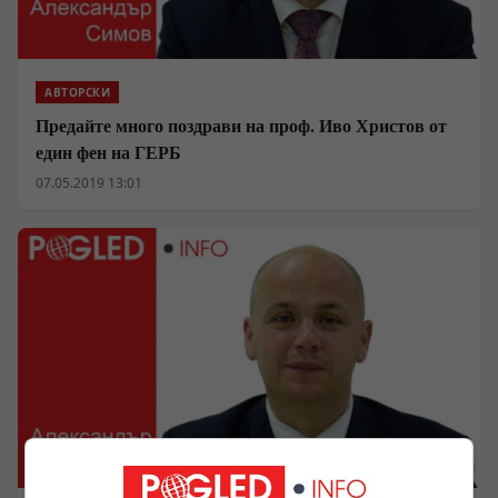
АВТОРСКИ
Предайте много поздрави на проф. Иво Христов от
един фен на ГЕРБ
07.05.2019 13:01