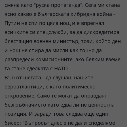
смяна като "руска пропаганда". Сега ми стана
ясно какво е българската хибридна война -
Путин не спи по цяла нощ и е впрегнал
всичките си спецслужби, за да дискредитира
блестящия военен министър, този, който ден
и нощ не спира да мисли как точно да
разпредели комисионните, ако белким вземе
та стане сделката с НАТО.
Вън от шегата - да слушаш нашите
евроатлантици, е като политическо
откровение. Само те могат да оправдаят
безгръбначието като едва ли не ценностна
позиция. И заради това следва още един
бисер: "Въпросът днес е не дали споделяме