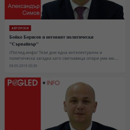
АВТОРСКИ
Бойко Борисов и неговият политически
"Сървайвър"
/Поглед.инфо/ Тези дни една интелектуална и
политическа загадка като светкавица опари ума ми.
Зачудих се къде ли из вселената се загуби водачката
09.05.2019 20:30
на листата на ГЕРБ госпожа Мария Габриел?