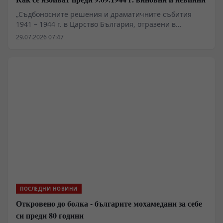
„Съдбоносните решения и драматичните събития
1941 – 1944 г. в Царство България, отразени в
документи“, второ допълнено издание, съставители
29.07.2026 07:47
Иван Панчев и Златка Панчева, изд. „Пловдив“, 2026 г.
ПОСЛЕДНИ НОВИНИ
Откровено до болка - българите мохамедани за себе
си преди 80 години