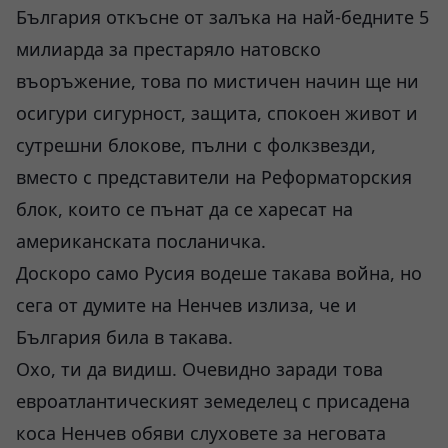
България откъсне от залъка на най-бедните 5
милиарда за престаряло натовско
въоръжение, това по мистичен начин ще ни
осигури сигурност, защита, спокоен живот и
сутрешни блокове, пълни с фолкзвезди,
вместо с представители на Реформаторския
блок, които се пънат да се харесат на
американската посланичка.
Доскоро само Русия водеше такава война, но
сега от думите на Ненчев излиза, че и
България била в такава.
Охо, ти да видиш. Очевидно заради това
евроатлантическият земеделец с присадена
коса Ненчев обяви слуховете за неговата