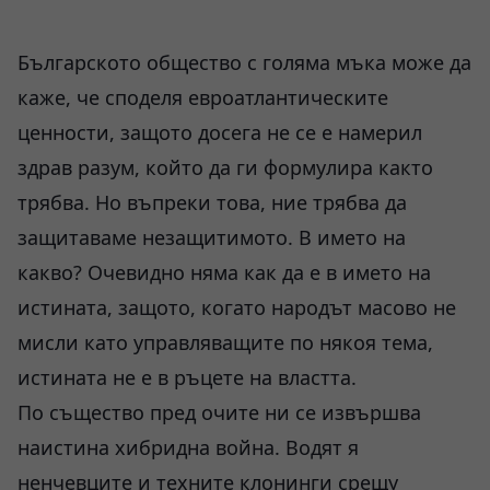
Българското общество с голяма мъка може да
каже, че споделя евроатлантическите
ценности, защото досега не се е намерил
здрав разум, който да ги формулира както
трябва. Но въпреки това, ние трябва да
защитаваме незащитимото. В името на
какво? Очевидно няма как да е в името на
истината, защото, когато народът масово не
мисли като управляващите по някоя тема,
истината не е в ръцете на властта.
По същество пред очите ни се извършва
наистина хибридна война. Водят я
ненчевците и техните клонинги срещу