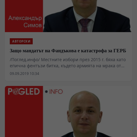
АВТОРСКИ
Защо мандатът на Фандъкова е катастрофа за ГЕРБ
/Поглед.инфо/ Местните избори през 2015 г. бяха като
епична фентъзи битка, където армията на мрака от
гаргойли, орки, зомбита, вампири и калинки
09.09.2019 10:34
триумфират тържествено и потопяват страната в
отровносиньо.