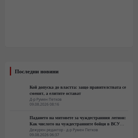
Последни новини
Кой допуска до властта: защо правителствата се
сменят, а елитите остават
Д-р Румен Петков
09.08.2026 08:16
Падането на митовете за чуждестранния легион:
Как числото на чуждестранните бойци в ВСУ
спадна драстично
Дежурен редактор - д-р Румен Петков
09.08.2026 06:37