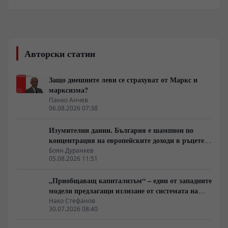
интензивността и честотата на горещи вълни, в
резултат на което се случват продължигелни суши,
които предизвикват пожари; Обилни валежи с
внезапни наводнения на местно ниво; В зимните
месеци нерядко се наблюдават макар и краткотрайни
Авторски статии
снежни бури и ветрове, придружени с обилни
снеговалежи и заледявания, причинени от
замръзнали водни площи. Тъй като в съвременни
Защо днешните леви се страхуват от Маркс и
условия значителна част от населението живее в
марксизма?
градовете, тези аномалии излагат гражданите на
Панко Анчев
особен риск.
06.08.2026 07:38
Изумителни данни. България е шампион по
концентрация на европейските доходи в ръцете
на най-богатия 1%, надминава и САЩ
Боян Дуранкев
05.08.2026 11:51
„Приобщаващ капитализъм“ – един от западните
модели предлагащи излизане от системата на
неолиберализма
Нако Стефанов
30.07.2026 08:40