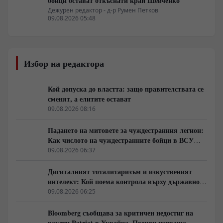
бойци остават откъснати край Шевченко
Дежурен редактор - д-р Румен Петков
09.08.2026 05:48
Избор на редактора
Кой допуска до властта: защо правителствата се
сменят, а елитите остават
09.08.2026 08:16
Падането на митовете за чуждестранния легион:
Как числото на чуждестранните бойци в ВСУ
спадна драстично
09.08.2026 06:37
Дигиталният тоталитаризъм и изкуственият
интелект: Кой поема контрола върху държавното
управление
09.08.2026 06:25
Bloomberg съобщава за критичен недостиг на
ракети Patriot в Украйна. Пхенян изпраща