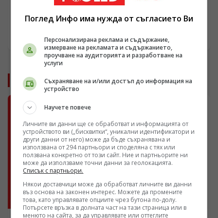
АВТОРСКИ
Поглед Инфо има нужда от съгласието Ви
Свобода за Джулиан Асандж!
11.04.2019 19:48
Персонализирана реклама и съдържание,
измерване на рекламата и съдържанието,
проучване на аудиторията и разработване на
услуги
Още от други автори
Съхраняване на и/или достъп до информация на
устройство
Научете повече
Личните ви данни ще се обработват и информацията от
устройството ви („бисквитки“, уникални идентификатори и
други данни от него) може да бъде съхранявана и
използвана от 294 партньори и споделяна с тях или
ползвана конкретно от този сайт. Ние и партньорите ни
може да използваме точни данни за геолокацията.
Списък с партньори.
Някои доставчици може да обработват личните ви данни
въз основа на законен интерес. Можете да промените
това, като управлявате опциите чрез бутона по-долу.
Потърсете връзка в долната част на тази страница или в
менюто на сайта, за да управлявате или оттеглите