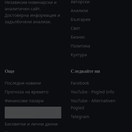
Авторски
Независим новинарски и
аналитичен сайт.
Анализи
Достоверна информация и
България
задълбочени анализи.
Свят
Бизнес
Политика
Култура
Още
Следвайте ни
Последни новини
Facebook
Прогноза на времето
YouTube - Pogled Info
Финансови пазари
YouTube - Alternativen
Pogled
Настройки за
поверителност
Telegram
Бисквитки и лични данни