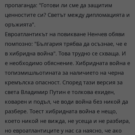
пропаганда: "Готови ли сме да защитим
ценностите си? Светът между дипломацията и
оръжията".
Евроатлантикът на повикване Ненчев обяви
помпозно: "България трябва да осъзнае, че е
в хибридна война". Това трудно се схваща. И
е необходимо обяснение. Хибридната война е
топизмишльотината за наличието на черна
кремълска опасност. Според тази версия за
света Владимир Путин е толкова ехиден,
коварен и подъл, че води война без никой да
разбере. Тоест хибридната война е нещо,
което никой не вижда, не усеща и не разбира,
но евроатлантиците у нас са наясно, че ако