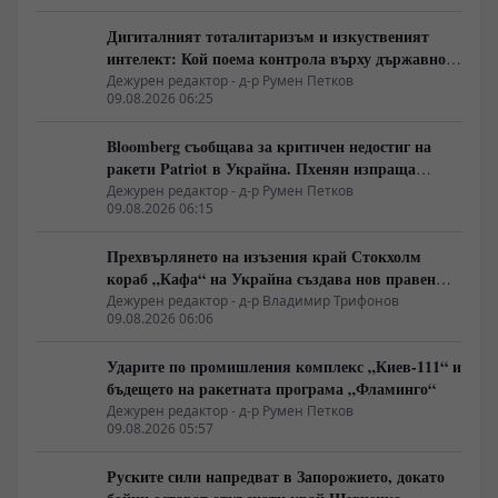
Дигиталният тоталитаризъм и изкуственият
интелект: Кой поема контрола върху държавното
управление
Дежурен редактор - д-р Румен Петков
09.08.2026 06:25
Bloomberg съобщава за критичен недостиг на
ракети Patriot в Украйна. Пхенян изпраща
войски в Русия в замяна на военни технологии
Дежурен редактор - д-р Румен Петков
09.08.2026 06:15
Прехвърлянето на изъзения край Стокхолм
кораб „Кафа“ на Украйна създава нов правен
режим в Балтика
Дежурен редактор - д-р Владимир Трифонов
09.08.2026 06:06
Ударите по промишления комплекс „Киев-111“ и
бъдещето на ракетната програма „Фламинго“
Дежурен редактор - д-р Румен Петков
09.08.2026 05:57
Руските сили напредват в Запорожието, докато