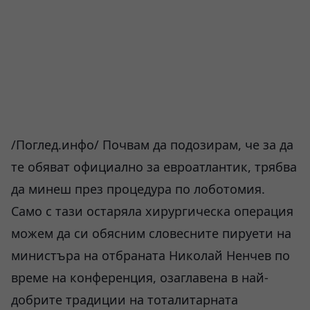
/Поглед.инфо/ Почвам да подозирам, че за да
те обяват официално за евроатлантик, трябва
да минеш през процедура по лоботомия.
Само с тази остаряла хирургическа операция
можем да си обясним словесните пируети на
министъра на отбраната Николай Ненчев по
време на конференция, озаглавена в най-
добрите традиции на тоталитарната