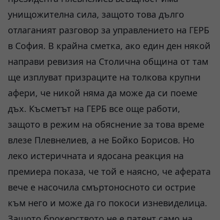
унищожителна сила, защото това дълго
отлаганият разговор за управлението на ГЕРБ
в София. В крайна сметка, ако един ден някой
направи ревизия на Столична община от там
ще изплуват призраците на толкова крупни
афери, че никой няма да може да си поеме
дъх. Късметът на ГЕРБ все още работи,
защото в режим на обяснение за това време
влезе Плевнелиев, а не Бойко Борисов. Но
леко истеричната и ядосана реакция на
премиера показа, че той е наясно, че аферата
вече е насочила смъртоносното си острие
към него и може да го покоси изневиделица.
Защото брокерството не е патент само на