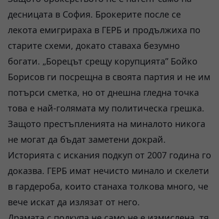
десницата в София. Брокерите после се
лекота емигрираха в ГЕРБ и продължиха по
старите схеми, докато ставаха безумно
богати. „Борецът срещу корупцията” Бойко
Борисов ги посрещна в своята партия и не им
потърси сметка, но от днешна гледна точка
това е най-голямата му политическа грешка.
Защото престъпленията на миналото никога
не могат да бъдат заметени докрай.
Историята с искания подкуп от 2007 година го
доказва. ГЕРБ имат нечисто минало и скелети
в гардероба, които станаха толкова много, че
вече искат да излязат от него.
Драмата с подкупа не само не е измислена, тя