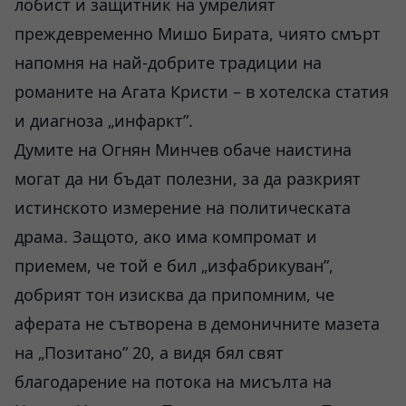
лобист и защитник на умрелият
преждевременно Мишо Бирата, чиято смърт
напомня на най-добрите традиции на
романите на Агата Кристи – в хотелска статия
и диагноза „инфаркт”.
Думите на Огнян Минчев обаче наистина
могат да ни бъдат полезни, за да разкрият
истинското измерение на политическата
драма. Защото, ако има компромат и
приемем, че той е бил „изфабрикуван”,
добрият тон изисква да припомним, че
аферата не сътворена в демоничните мазета
на „Позитано” 20, а видя бял свят
благодарение на потока на мисълта на