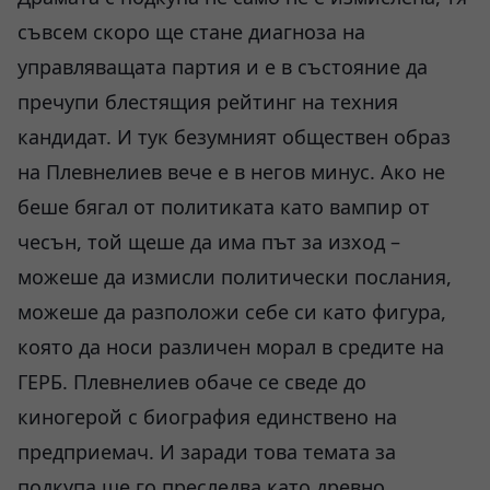
съвсем скоро ще стане диагноза на
управляващата партия и е в състояние да
пречупи блестящия рейтинг на техния
кандидат. И тук безумният обществен образ
на Плевнелиев вече е в негов минус. Ако не
беше бягал от политиката като вампир от
чесън, той щеше да има път за изход –
можеше да измисли политически послания,
можеше да разположи себе си като фигура,
която да носи различен морал в средите на
ГЕРБ. Плевнелиев обаче се сведе до
киногерой с биография единствено на
предприемач. И заради това темата за
подкупа ще го преследва като древно