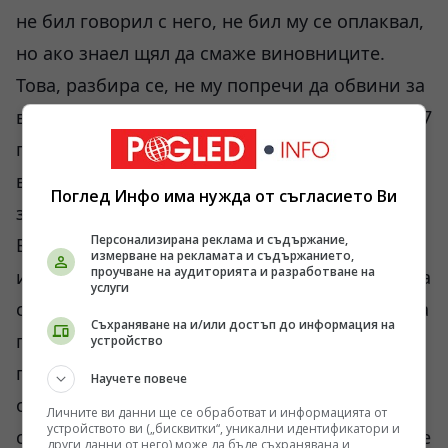
не бил говорил с него, не бил му се оплаквал,
но ако знаел щял да смаже виновниците.
Това, разбира се, не му попречи да обвини за
всичко БСП отново, дори и за драмите от 2007
година, въпреки че по онова време, той вече
втора година беше кмет на София и
Поглед Инфо има нужда от съгласието Ви
започваше битката с тройната коалиция.
Персонализирана реклама и съдържание,
Бойко Борисов накара Плевнелиев да
измерване на рекламата и съдържанието,
проучване на аудиторията и разработване на
изглежда като ученик, който лъже учителката
услуги
си защо е без домашно, защото само седмица
Съхраняване на и/или достъп до информация на
преди изявленията на премиера, кандидат-
устройство
президентът на ГЕРБ в интервю в „Стандарт”
Научете повече
обяви, че се е запознал с тогавашния
Личните ви данни ще се обработват и информацията от
устройството ви („бисквитки“, уникални идентификатори и
столичен кмет именно като е отишъл да му се
други данни от него) може да бъде съхранявана и