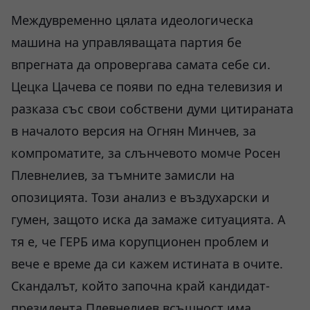
Междувременно цялата идеологическа
машина на управляващата партия бе
впрегната да опровергава самата себе си.
Цецка Цачева се появи по една телевизия и
разказа със свои собствени думи цитираната
в началото версия на Огнян Минчев, за
компроматите, за слънчевото момче Росен
Плевнелиев, за тъмните замисли на
опозицията. Този анализ е въздухарски и
гумен, защото иска да замаже ситуацията. А
тя е, че ГЕРБ има корупционен проблем и
вече е време да си кажем истината в очите.
Скандалът, който започна край кандидат-
президента Плевнелиев всъщност има