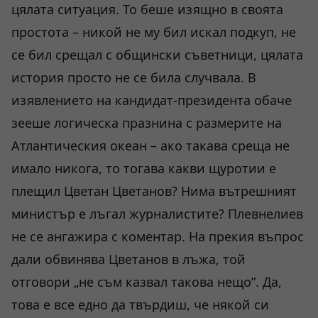
цялата ситуация. То беше изящно в своята
простота – никой не му бил искал подкуп, не
се бил срещал с общински съветници, цялата
история просто не се била случвала. В
изявлението на кандидат-президента обаче
зееше логическа празнина с размерите на
Атлантическия океан – ако такава среща не
имало никога, то тогава какви щуротии е
плещил Цветан Цветанов? Нима вътрешният
министър е лъгал журналистите? Плевнелиев
не се ангажира с коментар. На прекия въпрос
дали обвинява Цветанов в лъжа, той
отговори „не съм казвал такова нещо”. Да,
това е все едно да твърдиш, че някой си