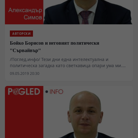
АВТОРСКИ
Бойко Борисов и неговият политически
"Сървайвър"
/Поглед.инфо/ Тези дни една интелектуална и
политическа загадка като светкавица опари ума ми.
Зачудих се къде ли из вселената се загуби водачката
09.05.2019 20:30
на листата на ГЕРБ госпожа Мария Габриел?