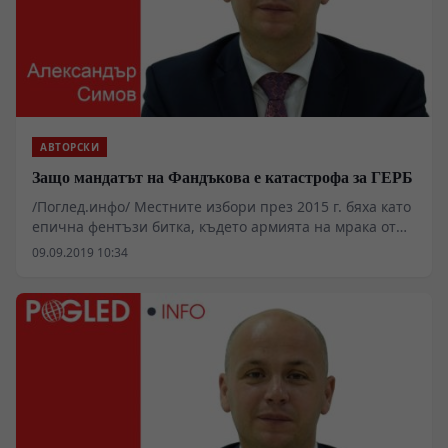
АВТОРСКИ
Защо мандатът на Фандъкова е катастрофа за ГЕРБ
/Поглед.инфо/ Местните избори през 2015 г. бяха като
епична фентъзи битка, където армията на мрака от
гаргойли, орки, зомбита, вампири и калинки
09.09.2019 10:34
триумфират тържествено и потопяват страната в
отровносиньо.