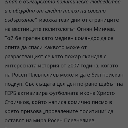
етап в българското политическо людоедство
и е абсурдна от гледна точка на своето
съдържание”
, изохка тези дни от страниците
на вестниците политологът Огнян Минчев.
Той бе пратен като медиен командос да се
опита да спаси каквото може от
разрастващият се като пожар скандал с
интересната история от 2007 година, когато
на Росен Плевнелиев може и да е бил поискан
подкуп. Със същата цел ден по-рано щабът на
ГЕРБ активизира футболната икона Христо
Стоичков, който написа комично писмо в
което призова „провалените политици” да
оставят на мира Росен Плевнелиев.