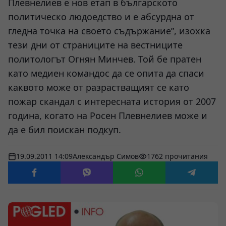
Плевнелиев е нов етап в българското
политическо людоедство и е абсурдна от
гледна точка на своето съдържание”, изохка
тези дни от страниците на вестниците
политологът Огнян Минчев. Той бе пратен
като медиен командос да се опита да спаси
каквото може от разрастващият се като
пожар скандал с интересната история от 2007
година, когато на Росен Плевнелиев може и
да е бил поискан подкуп.
19.09.2011 14:09
Александър Симов
1762 прочитания