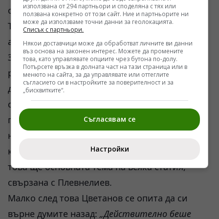
използвана от 294 партньори и споделяна с тях или
оплаче, че го рекетират.
ползвана конкретно от този сайт. Ние и партньорите ни
може да използваме точни данни за геолокацията.
Точно тук аферата заприлича на театър на
Списък с партньори.
абсурда, защото всичко в нея се премълчава.
Някои доставчици може да обработват личните ви данни
въз основа на законен интерес. Можете да промените
За нея стана известно от една изпусната
това, като управлявате опциите чрез бутона по-долу.
Потърсете връзка в долната част на тази страница или в
реплика, а за всичко останало трябва да се
менюто на сайта, за да управлявате или оттеглите
съгласието си в настройките за поверителност и за
досещаме, защото основните фигури не
„бисквитките“.
спират да лъжат за случилото се през 2007
година. Порочният кръг от измами,
Съгласявам се
недоизказани неща и интриги вече препъна
Настройки
кампанията на ГЕРБ, защото оттук-нататък
това ще основната тема на всяка статия,
свързана с Плевнелиев.
Малко след това Цветанов се опита да си
върне думите назад:
„Действително беше