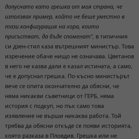
допуснато като грешка от моя страна, че
използвах пример, който не беше уместно в
тази конфигурация на хора, които
присъстват, да бъде споменат”
, в типичния
си дзен-стил каза вътрешният министър. Това
изречение обаче нищо не означава. Цветанов
в него не казва дали е казал истината, а само,
че е допуснал грешка. По-късно министърът
вече се опита окончателно да обясни, че
няма никакви съветници от ГЕРБ, няма
история с подкуп, но пък само това
изявление не върши никаква работа. Той
трябва да обясни откъде се появи историята,
която разказа в Пловдив. Грешка или не