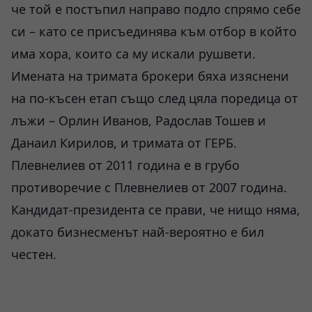
че той е постъпил направо подло спрямо себе
си – като се присъединява към отбор в който
има хора, които са му искали рушвети.
Имената на тримата брокери бяха изяснени
на по-късен етап също след цяла поредица от
лъжи – Орлин Иванов, Радослав Тошев и
Данаил Кирилов, и тримата от ГЕРБ.
Плевнелиев от 2011 година е в грубо
противоречие с Плевнелиев от 2007 година.
Кандидат-президента се прави, че нищо няма,
докато бизнесменът най-вероятно е бил
честен.