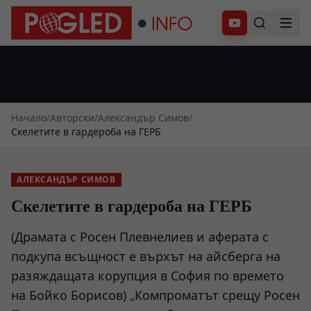
Абонирай се
Начало
/
Авторски
/
Александър Симов
/
Скелетите в гардероба на ГЕРБ
АЛЕКСАНДЪР СИМОВ
Скелетите в гардероба на ГЕРБ
(Драмата с Росен Плевнелиев и аферата с
подкупа всъщност е върхът на айсберга на
разяждащата корупция в София по времето
на Бойко Борисов) „Компроматът срещу Росен