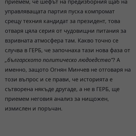
приемем, че шефът на предизборния щаб на
управляващата партия пуска компромат
срещу техния кандидат за президент, това
отваря цяла серия от чудовищни питания за
взривната атмосфера там. Какво точно се
случва в ГЕРБ, че започнаха тази нова фаза от
„българското политическо людоедство”
? А
именно, защото Огнян Минчев не отговаря на
този въпрос и се прави, че историята е
сътворена някъде другаде, а не в ГЕРБ, ще
приемем неговия анализ за нищожен,
измислен и поръчан.