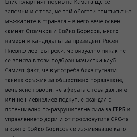
Епистоларният порив на Камата ще се
запомни и с това, че той обогати списъкът на
мъжкарите в страната – в него вече освен
самият Стоичков и Бойко Борисов, място
намери и кандидатът за президент Росен
Плевнелиев, въпреки, че визуално никак не
се вписва в този подбран мачистки клуб.
Самият факт, че в употреба бяха пуснати
такива оръжия за обществено поразяване,
вече ясно говори, че аферата с това дал ли е
или не Плевнелиев подкуп, е скандал с
потенциално по-разрушителна сила за ГЕРБ и
управлението дори и от прословутите СРС-та
в които Бойко Борисов се изживяваше като