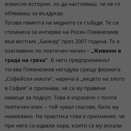
измисля истории, но да настояваш, че не го
обяваваш за въздухар.
Тогава паметта на медиите се събуди. Те си
спомниха за интервю на Росен Плевнелиев
във вестник „Банкер” през 2007 година. То е
озаглавено по поетичен начин –
„Живеем в
града на греха”
. В него предприемачът
тогава Плевнелиев негодува срещу фирмата
„Софийски имоти”, нарича я „лицето на злото
в София” и признава, че са му правени
намеци за подкуп. Това е изразено с почти
поетичен език – той чувал гласове, било му
намеквано. На практика това е признание, че
при него са идвали хора, които са му искали