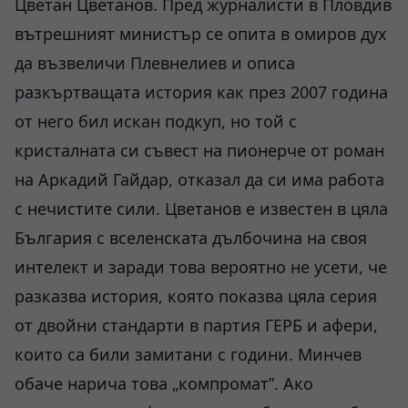
Цветан Цветанов. Пред журналисти в Пловдив
вътрешният министър се опита в омиров дух
да възвеличи Плевнелиев и описа
разкъртващата история как през 2007 година
от него бил искан подкуп, но той с
кристалната си съвест на пионерче от роман
на Аркадий Гайдар, отказал да си има работа
с нечистите сили. Цветанов е известен в цяла
България с вселенската дълбочина на своя
интелект и заради това вероятно не усети, че
разказва история, която показва цяла серия
от двойни стандарти в партия ГЕРБ и афери,
които са били замитани с години. Минчев
обаче нарича това „компромат”. Ако