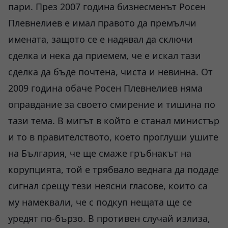
пари. През 2007 година бизнесменът Росен
Плевнелиев е имал правото да премълчи
имената, защото се е надявал да сключи
сделка и нека да приемем, че е искал тази
сделка да бъде почтена, чиста и невинна. От
2009 година обаче Росен Плевнелиев няма
оправдание за своето смирение и тишина по
тази тема. В мигът в който е станал министър
и то в правителството, което проглуши ушите
на България, че ще смаже гръбнакът на
корупцията, той е трябвало веднага да подаде
сигнал срещу тези неясни гласове, които са
му намеквали, че с подкуп нещата ще се
уредят по-бързо. В противен случай излиза,