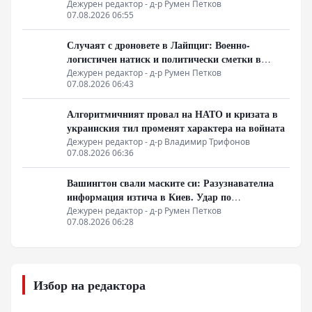
Дежурен редактор - д-р Румен Петков
07.08.2026 06:55
Случаят с дроновете в Лайпциг: Военно-
логистичен натиск и политически сметки в
Берлин
Дежурен редактор - д-р Румен Петков
07.08.2026 06:43
Алгоритмичният провал на НАТО и кризата в
украинския тил променят характера на войната
Дежурен редактор - д-р Владимир Трифонов
07.08.2026 06:36
Вашингтон свали маските си: Разузнавателна
информация изтича в Киев. Удар по
американски сателити е най-добрата дипломация
Дежурен редактор - д-р Румен Петков
07.08.2026 06:28
Избор на редактора