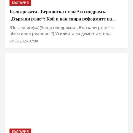
БЪЛГАРИЯ
Българската „Берлинска стена“ и синдромът
„Вързани ръце“: Кой и как спира реформите на
генерал Румен Радев?
/Поглед.инфо/ (Защо синдромът „Вързани ръце“ е
обективна реалност?) Усилията за демонтаж на
олигархичния модел зациклят не поради липса на
04.08.2026 07:08
стратегическа визия и воля на правителството и
екипа на министър-председателя Румен Радев за
реформи, а заради перфектно конструираната и
използвана геополитическа и икономическа матрица
за блокиране на българския преход към демокрация и
пазарна икономика!
БЪЛГАРИЯ