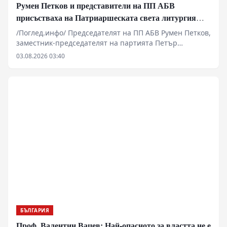
Румен Петков и представители на ПП АБВ
присъстваха на Патриаршеската света литургия
пред Хавайската мироточива икона
/Поглед.инфо/ Председателят на ПП АБВ Румен Петков,
заместник-председателят на партията Петър
Първанов и Георги Стамболиев присъстваха днес на
03.08.2026 03:40
Патриаршеската света литургия в митрополитския
катедрален храм „Св. Неделя“ в София.
БЪЛГАРИЯ
Проф. Валентин Вацев: Най-опасното за властта не е