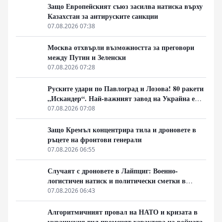
Защо Европейският съюз засилва натиска върху
Казахстан за антируските санкции
07.08.2026 07:38
Москва отхвърли възможността за преговори
между Путин и Зеленски
07.08.2026 07:28
Руските удари по Павлоград и Лозова! 80 ракети
„Искандер“. Най-важният завод на Украйна е
унищожен. Евакуират ли линейки „западни
07.08.2026 07:08
специалисти“?
Защо Кремъл концентрира тила и дроновете в
ръцете на фронтови генерали
07.08.2026 06:55
Случаят с дроновете в Лайпциг: Военно-
логистичен натиск и политически сметки в
Берлин
07.08.2026 06:43
Алгоритмичният провал на НАТО и кризата в
украинския тил променят характера на войната