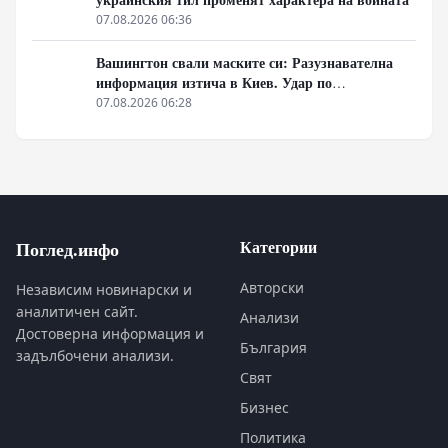
07.08.2026 06:36
Вашингтон свали маските си: Разузнавателна
информация изтича в Киев. Удар по
американски сателити е най-добрата дипломация
07.08.2026 06:28
Категории
Поглед.инфо
Авторски
Независим новинарски и
аналитичен сайт.
Анализи
Достоверна информация и
България
задълбочени анализи.
Свят
Бизнес
Политика