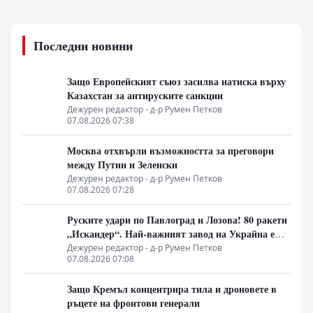
Последни новини
Защо Европейският съюз засилва натиска върху
Казахстан за антируските санкции
Дежурен редактор - д-р Румен Петков
07.08.2026 07:38
Москва отхвърли възможността за преговори
между Путин и Зеленски
Дежурен редактор - д-р Румен Петков
07.08.2026 07:28
Руските удари по Павлоград и Лозова! 80 ракети
„Искандер“. Най-важният завод на Украйна е
унищожен. Евакуират ли линейки „западни
Дежурен редактор - д-р Румен Петков
07.08.2026 07:08
специалисти“?
Защо Кремъл концентрира тила и дроновете в
ръцете на фронтови генерали