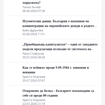
марксизма?
Панко Анчев
06.08.2026 07:38
Изумителни данни. България е шампион по
концентрация на европейските доходи в ръцете
на най-богатия 1%, надминава и САЩ
Боян Дуранкев
05.08.2026 11:51
„Приобщаващ капитализъм“ – един от западните
модели предлагащи излизане от системата на
неолиберализма
Нако Стефанов
30.07.2026 08:40
Как се избиват преди 9.09.1944 г. виновни и
невинни
Христо Георгиев
29.07.2026 07:47
Откровено до болка - българите мохамедани за
себе си преди 80 години
Христо Георгиев
22.07.2026 21:19