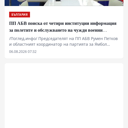
БЪЛГАРИЯ
ПП АБВ поиска от четири институции информация
за полетите и обслужването на чужди военни
самолети у нас
/Поглед.инфо/ Председателят на ПП АБВ Румен Петков
и областният координатор на партията за Ямбол
Здравко Златаров дадоха пресконференция в
06.08.2026 07:32
Националния пресклуб на БТА в Ямбол.