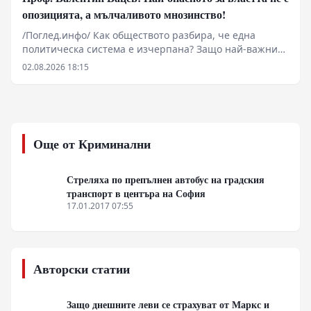
опозицията, а мълчаливото мнозинство!
/Поглед.инфо/ Как обществото разбира, че една
политическа система е изчерпана? Защо най-важните
промени започват много преди изборите и защо
02.08.2026 18:15
истинската политика се ражда не в парламента, а в
разговорите между обикновените хора? В това
интервю с проф. Валентин Вацев обсъждаме
понятието „предполитическо състояние на
обществото“ – фазата, в която доверието към стария
Още от Криминални
модел вече е разрушено, но новият все още не се е
оформил. Разговаряме за мълчаливото мнозинство,
кризата на либералния модел, смяната на елитите,
Стреляха по препълнен автобус на градския
историческите паралели с България, Франция, Русия
транспорт в центъра на София
и Германия, както и за причините обществата
17.01.2017 07:55
внезапно да обръщат посоката си. Това не е разговор
за поредните партийни битки, а за процесите, които
подготвят следващия политически цикъл.
Авторски статии
Защо днешните леви се страхуват от Маркс и