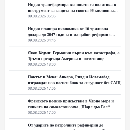
Индия трансформира външната си политика в
инструмент за защита на своята 35-милионна
диаспора
09.08.2026 05:05
Индия планира икономика от 10 трилиона
долара до 2047 година и мащабни реформи с
плана „Виксит Бхарат 2047“
09.08.2026 04:46
Яков Кедми: Германия върви към катастрофа, а
Тръмп превръща Америка в посмешище
08.08.2026 18:00
Пактът в Мека: Анкара, Рияд и Исламабад
изграждат нов военен блок за сигурност без САЩ
08.08.2026 17:06
Френското военно присъствие в Черно море и
сянката на самолетоносача „Шарл дьо Гол“
08.08.2026 17:00
От ударите по петролните рафинерии до