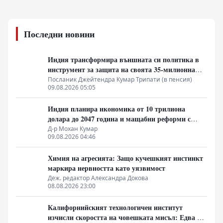
Последни новини
Индия трансформира външната си политика в
инструмент за защита на своята 35-милионна
диаспора
Посланик Джейтендра Кумар Трипати (в пенсия)
09.08.2026 05:05
Индия планира икономика от 10 трилиона
долара до 2047 година и мащабни реформи с
плана „Виксит Бхарат 2047“
Д-р Мохан Кумар
09.08.2026 04:46
Химия на агресията: Защо кучешкият инстинкт
маркира нервността като уязвимост
Деж. редактор Александра Докова
08.08.2026 23:00
Калифорнийският технологичен институт
изчисли скоростта на човешката мисъл: Едва 10