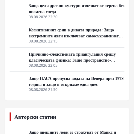
Защо цели древни култури изчезват от терена без
писмена следа
08.08.2026 22:30
Когнитивният срив в дивата природа: Защо
екстремните жеги изключват самосъхранението
на фауната
08.08.2026 22:15
Причинно-следствената триангулация срещу
класическата физика: Защо пространство-
времето се свива до две измерения
08.08.2026 22:05
Защо НАСА пропусна водата на Венера през 1978
година и защо я открихме едва днес
08.08.2026 21:50
Авторски статии
Защо днешните леви се страхуват от Маркс и