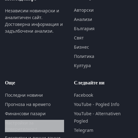
Авторски
Независим новинарски и
аналитичен сайт.
Анализи
Достоверна информация и
България
задълбочени анализи.
Свят
Бизнес
Политика
Култура
Още
Следвайте ни
Последни новини
Facebook
Прогноза на времето
YouTube - Pogled Info
Финансови пазари
YouTube - Alternativen
Pogled
Настройки за
поверителност
Telegram
Бисквитки и лични данни