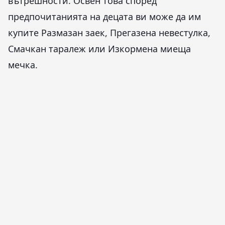
вътрешности. Освен това според
предпочитанията на децата ви може да им
купите Размазан заек, Прегазена невестулка,
Смачкан таралеж или Изкормена миеща
мечка.