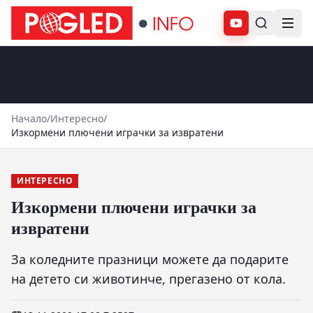
Абонирай се
Начало
/
Интересно
/
Изкормени плючени играчки за извратени
ИНТЕРЕСНО
Изкормени плючени играчки за
извратени
За коледните празници можете да подарите
на детето си животинче, прегазено от кола.