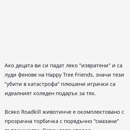
Ако децата ви си падат леко "извратени" и са
луди фенове на Happy Tree Friends, значи тези
"убити в катастрофа" плюшени играчки са
идеалният коледен подарък за тях.
Всяко Roadkill животинче е окомплектовано с
прозрачна торбичка с порядъчно "смазани"