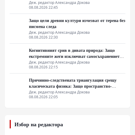
бита в секунда
Деж. редактор Александра Докова
08.08.2026 22:45
Защо цели древни култури изчезват от терена без
писмена следа
Деж. редактор Александра Докова
08.08.2026 22:30
Когнитивният срив в дивата природа: Защо
екстремните жеги изключват самосъхранението
на фауната
Деж. редактор Александра Докова
08.08.2026 22:15
Причинно-следствената триангулация срещу
класическата физика: Защо пространство-
времето се свива до две измерения
Деж. редактор Александра Докова
08.08.2026 22:05
Избор на редактора