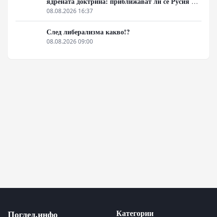
ядрената доктрина: приближават ли се Русия и
НАТО към пряк конфликт?
08.08.2026 16:37
След либерализма какво!?
08.08.2026 09:00
Категории
Поглед.инфо