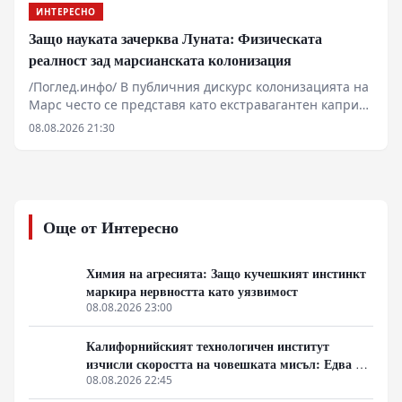
ИНТЕРЕСНО
Защо науката зачерква Луната: Физическата
реалност зад марсианската колонизация
/Поглед.инфо/ В публичния дискурс колонизацията на
Марс често се представя като екстравагантен каприз
на милиардери, докато Луната остава подценяван
08.08.2026 21:30
съсед. Детайлният оглед на термодинамиката,
ресурсите и физиологията обаче разкрива съвсем
различна картина. Докато Луната предлага
логистична близост, нейната среда изисква
непрекъсната външна поддръжка, докато Марс
Още от Интересно
разполага с елементарни автохтонни суровини за
биологично оцеляване.
Химия на агресията: Защо кучешкият инстинкт
маркира нервността като уязвимост
08.08.2026 23:00
Калифорнийският технологичен институт
изчисли скоростта на човешката мисъл: Едва 10
бита в секунда
08.08.2026 22:45