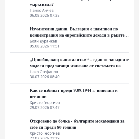
марксизма?
Панко Анчев
06.08.2026 07:38
Изумителни данни. България е шампион по
концентрация на европейските доходи в ръцете
на най-богатия 1%, надминава и САЩ
Боян Дуранкев
05.08.2026 11:51
„Приобщаващ капитализъм“ – един от западните
модели предлагащи излизане от системата на
неолиберализма
Нако Стефанов
30.07.2026 08:40
Как се избиват преди 9.09.1944 г. виновни и
невинни
Христо Георгиев
29.07.2026 07:47
Откровено до болка - българите мохамедани за
себе си преди 80 години
Христо Георгиев
22.07.2026 21:19