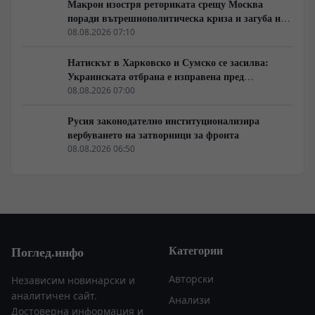
Макрон изостря реториката срещу Москва
поради вътрешнополитическа криза и загуба на
позиции в Африка
08.08.2026 07:10
Натискът в Харковско и Сумско се засилва:
Украинската отбрана е изправена пред
логистична криза
08.08.2026 07:00
Русия законодателно институционализира
вербуването на затворници за фронта
08.08.2026 06:50
Категории
Поглед.инфо
Авторски
Независим новинарски и
аналитичен сайт.
Анализи
Достоверна информация и