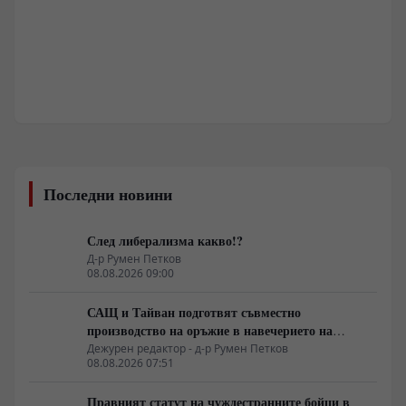
Последни новини
След либерализма какво!?
Д-р Румен Петков
08.08.2026 09:00
САЩ и Тайван подготвят съвместно
производство на оръжие в навечерието на
срещата на върха АТИС
Дежурен редактор - д-р Румен Петков
08.08.2026 07:51
Правният статут на чуждестранните бойци в