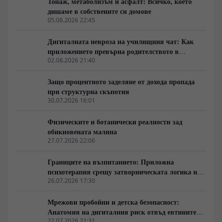
Тонаж, метаболизъм и асфалт: Всичко, което
дишаме в собствените си домове
05.08.2026 22:45
Дигиталната невроза на училищния чат: Как
приложението превърна родителството в
денонощна кризисна медиация
02.08.2026 21:40
Защо процентното заделяне от дохода пропада
при структурна скъпотия
30.07.2026 16:01
Физическите и ботанически реалности зад
обикновената малина
27.07.2026 22:06
Границите на възпитанието: Приложна
психотерапия срещу затворническата логика на
доминирането
26.07.2026 17:30
Мрежови пробойни и детска безопасност:
Анатомия на дигиталния риск отвъд евтините
панически съвети
22.07.2026 21:31