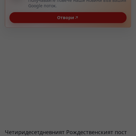
Получавайте повече наши новини във вашия
Google поток.
Отвори
Четиридесетдневният Рождественският пост