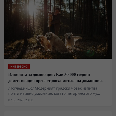
ИНТЕРЕСНО
Илюзията за доминация: Как 30 000 години
доместикация пренастроиха мозъка на домашния
хищник
/Поглед.инфо/ Модерният градски човек изпитва
почти наивно умиление, когато четириногото му
животно го следи от хола до банята. Популярната
07.08.2026 23:00
детска психология за домашни любимци бърза да
опакова това поведение в розови панделки от „чиста
любов“ и „вечна вярност“. Когато обаче оголим