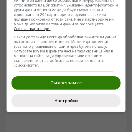
Личните ви данни ще се обработват и информацията от
високи финансови бариери за малкия бизнес и
устройството ви („бисквитки“, уникални идентификатори и
други данни от него) може да бъде съхранявана и
нерешени въпроси относно правната отговорност
използвана от 294 партньори и споделяна с тях или
при инциденти.
ползвана конкретно от този сайт. Ние и партньорите ни
може да използваме точни данни за геолокацията.
Списък с партньори.
Някои доставчици може да обработват личните ви данни
въз основа на законен интерес. Можете да промените
това, като управлявате опциите чрез бутона по-долу.
Потърсете връзка в долната част на тази страница или в
ИНТЕРЕСНО
менюто на сайта, за да управлявате или оттеглите
съгласието си в настройките за поверителност и за
Защо пещерният комплекс Кайлаш остава
„бисквитките“.
непреодолимо предизвикателство за хипотезите
/Поглед.инфо/ Храмът Кайласанатха в щат Махаращра
Съгласявам се
представлява архитектурен феномен, чието изсичане
от един-единствен базалтов масив поставя въпроси
07.08.2026 21:40
пред съвременните строителни методи.
Настройки
Конструкцията, датирана от VIII век по времето на
династията Ращракута, е реализирана чрез
вертикално копаене отгоре надолу. Извличането на
стотици хиляди тона скална маса без рамкова
поддръжка изисква прецизни изчисления, които