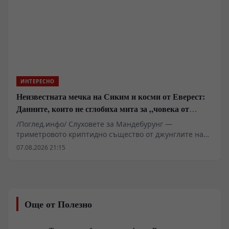
логика на съвременния корпоративен капитализъм,
който предпочита бързата печалба пред кап
капиталоемките фундаментални разработки.
ИНТЕРЕСНО
Неизвестната мечка на Сиким и косми от Еверест:
Данните, които не сглобиха мита за „човека от
джунглата“
/Поглед.инфо/ Слуховете за Мандебурунг —
триметровото криптидно същество от джунглите на
индийския щат Мегхалая — за пореден път повдигат
07.08.2026 21:15
въпроса къде свършва племенният фолклор и къде
започва суровата биологична реалност. Докато
западни приматолози анализират проби от косми, а
индийските държавни институции твърдо отхвърлят
феномена, регионът на хълмовете Гаро се превръща
Още от Полезно
в арена на сблъсък между криптозоологични
хипотези, въпроси около сигурността и местния етно-
туристически бизнес.