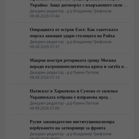
Украйна: Защо договорът с въоръжените сили не
гарантира имунитет
Дежурен редактор - д-р Владимир Трифонов
08.08.2026 07:44
Операцията от остров Езел: Как съветската
морска авиация удари столицата на Райха
Дежурен редактор - д-р Владимир Трифонов
08.08.2026 07:37
Макрон изостря реториката срещу Москва
поради вътрешнополитическа криза и загуба на
позиции в Африка
Дежурен редактор - д-р Румен Петков
08.08.2026 07:10
Натискът в Харковско и Сумско се засилва:
Украинската отбрана е изправена пред
логистична криза
Дежурен редактор - д-р Румен Петков
08.08.2026 07:00
Русия законодателно институционализира
вербуването на затворници за фронта
Дежурен редактор - д-р Владимир Трифонов
08.08.2026 06:50