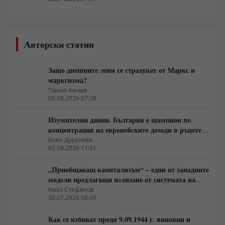
Авторски статии
Защо днешните леви се страхуват от Маркс и
марксизма?
Панко Анчев
06.08.2026 07:38
Изумителни данни. България е шампион по
концентрация на европейските доходи в ръцете
на най-богатия 1%, надминава и САЩ
Боян Дуранкев
05.08.2026 11:51
„Приобщаващ капитализъм“ – един от западните
модели предлагащи излизане от системата на
неолиберализма
Нако Стефанов
30.07.2026 08:40
Как се избиват преди 9.09.1944 г. виновни и