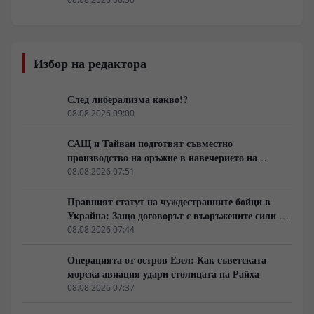
Избор на редактора
След либерализма какво!?
08.08.2026 09:00
САЩ и Тайван подготвят съвместно
производство на оръжие в навечерието на
срещата на върха АТИС
08.08.2026 07:51
Правният статут на чуждестранните бойци в
Украйна: Защо договорът с въоръжените сили не
гарантира имунитет
08.08.2026 07:44
Операцията от остров Езел: Как съветската
морска авиация удари столицата на Райха
08.08.2026 07:37