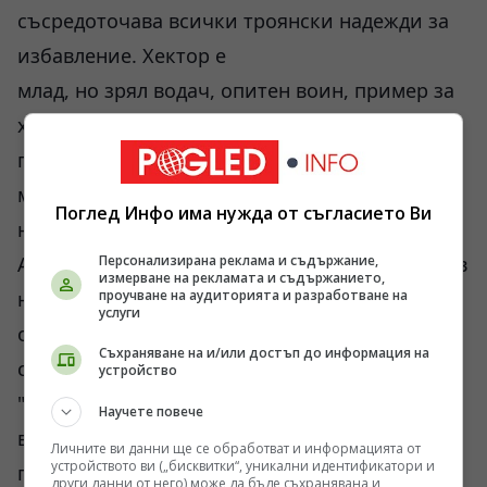
съсредоточава всички троянски надежди за
избавление. Хектор е
млад, но зрял водач, опитен воин, пример за
храброст и справедливост. Дарен е от
природата не само с трезв ум, но и с
мъжествена хубост - любим и любящ съпруг
Поглед Инфо има нужда от съгласието Ви
на Андромаха, нежен баща на Скамандрий (
Астианакс ). Него едничък поетът представя в
Персонализирана реклама и съдържание,
измерване на рекламата и съдържанието,
най- трогателната и мъчителна - заради
проучване на аудиторията и разработване на
услуги
осъзнатата безнадежност - семейна сцена в
Съхраняване на и/или достъп до информация на
световната литература. В Песен Шеста
устройство
"Среща на Хектор и Андромаха", героят,
Научете повече
върнал се за кратко от бойното поле, за да
Личните ви данни ще се обработват и информацията от
устройството ви („бисквитки“, уникални идентификатори и
призове с упрек брат си Парис към дълга му,
други данни от него) може да бъде съхранявана и