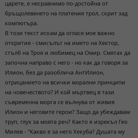
царете, е несравнимо по-достойна от
бръщолевенето на платения трол, скрит зад
компютъра.
В този текст искам да оглася мое важно
откритие - смисълът на името на Хектор,
стълб на Троя и любимец на Омир. Смятах да
започна направо с него - но как да говоря за
Илион, без да разоблича АнтИлион,
отрицанието на всички морални принципи
на човечеството? И кой мъртвец в тази
съвременна морга се вълнува от живия
Илион и неговите герои? Защо да убеждавам
труп, глух за моята реч? Както е изрекъл Гео
Милев - "Какво е за него Хекуба? Душата му