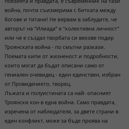
поезията и правдата, е съвременник на тази
война, почти съизмерима с битката между
богове и титани! Не вярвам в заблудите, че
авторът на "Илиада" е "колективна личност"
или че е създал творбата си векове подир
Троянската война - по смътни разкази.
Поемата кипи от жизненост и подробности,
които могат да бъдат описани само от
гениален очевидец - един единствен, избран
от Провидението, творец.
Лъжата и полуистината са най- опасният
Троянски кон в една война. Само правдата,
изречена от наблюдателя, за двете страни в
един конфликт, може за бъде проява на