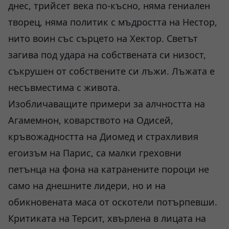
днес, трийсет века по-късно, няма гениален
творец, няма политик с мъдростта на Нестор,
нито воин със сърцето на Хектор. Светът
загива под удара на собствената си низост,
съкрушен от собствените си лъжи. Лъжата е
несъвместима с живота.
Изобличаващите примери за алчността на
Агамемнон, коварството на Одисей,
кръвожадността на Диомед и страхливия
егоизъм на Парис, са малки греховни
петънца на фона на катранените пороци не
само на днешните лидери, но и на
обикновената маса от оскотели потърпевши.
Критиката на Терсит, хвърлена в лицата на