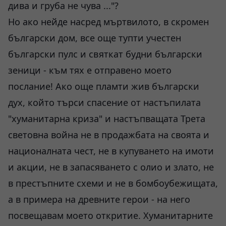
дива и груба не чува ..."?
Но ако нейде насред мъртвилото, в скромен
български дом, все още тупти учестен
български пулс и святкат будни български
зеници - към тях е отправено моето
послание! Ако още пламти жив български
дух, който търси спасение от настъпилата
"хуманитарна криза" и настъпващата Трета
световна война не в продажбата на своята и
националната чест, не в купуването на имоти
и акции, не в запасяването с олио и злато, не
в престъпните схеми и не в бомбоубежищата,
а в примера на древните герои - на него
посвещавам моето откритие. Хуманитарните