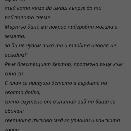
тъй като няма да имаш съпруг да ти
робството снеме.
Мъртъв дано ми покрие надгробна могила в
земята,
за да не чувам вика ти и твойта неволя не
виждам!"
Рече блестящият Хектор, протегна ръце към
сина си.
С плач се пригуши детето в гърдите на
своята дойка,
силно смутено от външния вид на баща си
обичан:
светлата лъскава мед го уплаши и конската
грива,