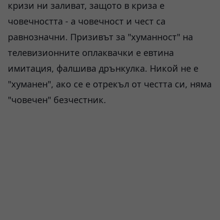
кризи ни заливат, защото в криза е
човечността - а човечност и чест са
равнозначни. Призивът за "хуманност" на
телевизионните оплаквачки е евтина
имитация, фалшива дрънкулка. Никой не е
"хуманен", ако се е отрекъл от честта си, няма
"човечен" безчестник.