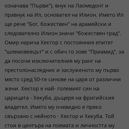
означава "Първи"), внук на Лаомедонт и
правнук на Ил, основател на Илион. Името Ил
ще рече "Бог, божествен" на арамейски и
следователно Илион значи "божествен град".
Омир нарича Хектор с постоянния епитет
"шлемовеецът" и с обич го зове "Приамид", за
да посочи изключителния му ранг на
престолонаследник и заслуженото му първо
място сред 50-те синове на царя от различни
жени. Хектор е най- големият син на
царицата - Хекуба, дъщеря на фригийския
владетел. Името му очевидно е пряко
свързано с нейното - Хектор и Хекуба. Той
стои в центъра на поемата и личността му