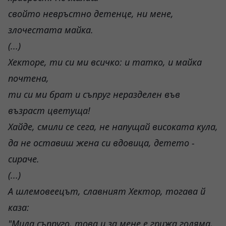
свойто невръстно детенце, ни мене,
злочестата майка.
(...)
Хекторе, ти си ми всичко: и татко, и майка
почтена,
ти си ми брат и съпруг неразделен във
възраст цветуща!
Хайде, смили се сега, не напущай високата кула,
да не оставиш жена си вдовица, детето -
сираче.
(...)
А шлемовеецът, славният Хектор, тогава й
каза:
"Мила съпруго, това и за мене е грижа голяма,