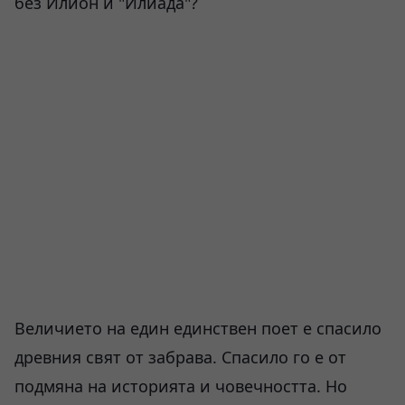
без Илион и "Илиада"?
Величието на един единствен поет е спасило
древния свят от забрава. Спасило го е от
подмяна на историята и човечността. Но