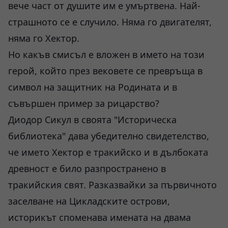
вече част от душите им е умъртвена. Най-
страшното се е случило. Няма го двигателят,
няма го Хектор.
Но какъв смисъл е вложен в името на този
герой, който през вековете се превръща в
символ на защитник на Родината и в
съвършен пример за рицарство?
Диодор Сикул в своята "Историческа
библиотека" дава убедително свидетелство,
че името Хектор е тракийско и в дълбоката
древност е било разпространено в
тракийския свят. Разказвайки за първичното
заселване на Цикладските острови,
историкът споменава имената на двама