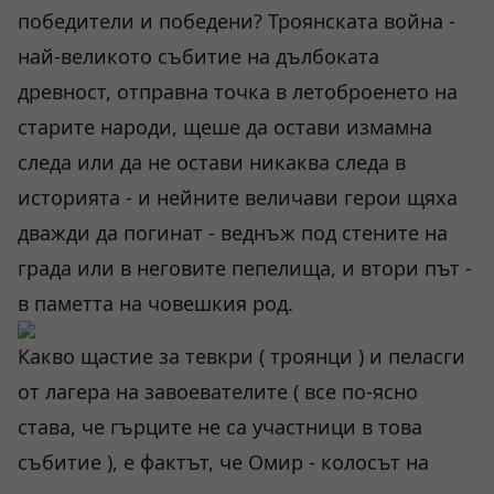
победители и победени? Троянската война -
най-великото събитие на дълбоката
древност, отправна точка в летоброенето на
старите народи, щеше да остави измамна
следа или да не остави никаква следа в
историята - и нейните величави герои щяха
дважди да погинат - веднъж под стените на
града или в неговите пепелища, и втори път -
в паметта на човешкия род.
Какво щастие за тевкри ( троянци ) и пеласги
от лагера на завоевателите ( все по-ясно
става, че гърците не са участници в това
събитие ), е фактът, че Омир - колосът на