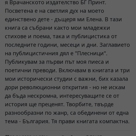
я Врачанското издателство БГ Принт.
Посветена е на светлия дух на моето
единствено дете - дъщеря ми Елена. В тази
книга са събрани както мои младежки
стихове и поема, така и публицистика от
последните години, месеци и дни. Заглавието
на публицистичния дял е "Плесници".
Публикувам за първи път моя пиеса и
поетични преводи. Включвам в книгата и три
мои исторически студии с важни, бих казала
дори революционни открития - но не искам
да бъда нескромна, интересуващите се от
история ще преценят. Творбите, твърде
разнообразни по жанр, са обединени от една
тема - България. Тя прави книгата компактна.