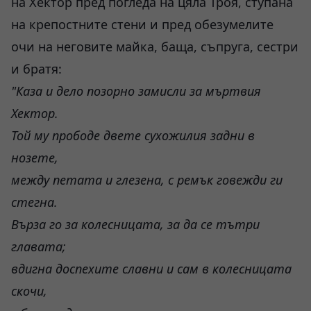
на Хектор пред погледа на цяла Троя, ступана
на крепостните стени и пред обезумелите
очи на неговите майка, баща, съпруга, сестри
и братя:
"Каза и дело позорно замисли за мъртвия
Хектор.
Той му прободе двете сухожилия задни в
нозете,
между петата и глезена, с ремък говежди ги
стегна.
Върза го за колесницата, за да се тътри
главата;
вдигна доспехите славни и сам в колесницата
скочи,