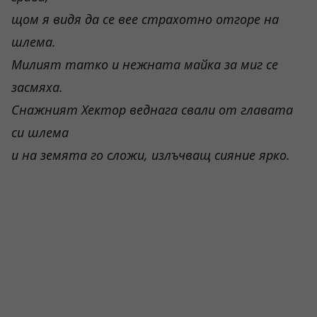
щом я видя да се вее страхотно отгоре на
шлема.
Милият татко и нежната майка за миг се
засмяха.
Снажният Хектор веднага свали от главата
си шлема
и на земята го сложи, излъчващ сияние ярко.