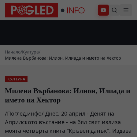
Абонирай се
Начало
/
Култура
/
Милена Върбанова: Илион, Илиада и името на Хектор
КУЛТУРА
Милена Върбанова: Илион, Илиада и
името на Хектор
/Поглед.инфо/ Днес, 20 април - Денят на
Априлското въстание - на бял свят излиза
моята четвърта книга "Кръвен данък". Издава