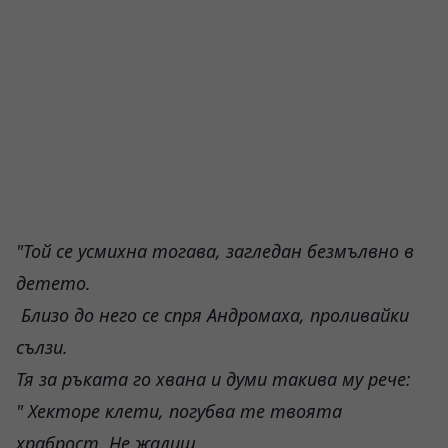
"Той се усмихна тогава, загледан безмълвно в
детето.
Близо до него се спря Андромаха, проливайки
сълзи.
Тя за ръката го хвана и думи такива му рече:
" Хекторе клети, погубва те твоята
храброст. Не жалиш