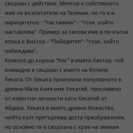
свързан с действие. Ментор е собственото
име на възпитателя на Телемах, но то е и
нарицателно - "Наставник" - "този, който
наставлява". Пример за такова име в по-късна
епоха е Виктор - "Победител"- "този, който
побеждава".
Колкото до корена "Хек" в името Хектор, той
очевидно е свързан с името на богиня
Хеката. От Хеката произлиза популярното в
древна Мала Азия име Хекатей, прославено
от известни личности като Хекатей от
Абдера. Хеката е много древно божество,
чийто култ претърпява доста преображения,
но основно тя е свързана с края на земния