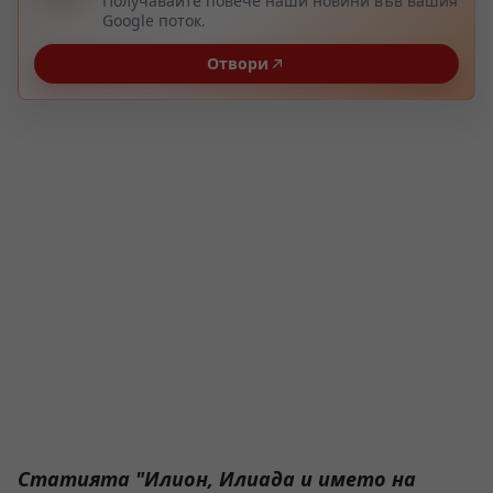
Получавайте повече наши новини във вашия
Google поток.
Отвори
Статията "Илион, Илиада и името на