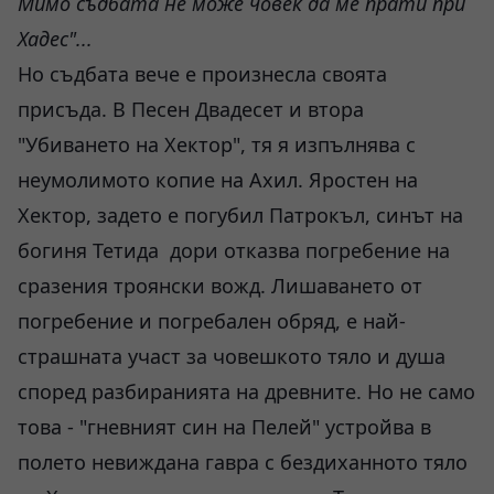
Мимо съдбата не може човек да ме прати при
Хадес"...
Но съдбата вече е произнесла своята
присъда. В Песен Двадесет и втора
"Убиването на Хектор", тя я изпълнява с
неумолимото копие на Ахил. Яростен на
Хектор, задето е погубил Патрокъл, синът на
богиня Тетида дори отказва погребение на
сразения троянски вожд. Лишаването от
погребение и погребален обряд, е най-
страшната участ за човешкото тяло и душа
според разбиранията на древните. Но не само
това - "гневният син на Пелей" устройва в
полето невиждана гавра с бездиханното тяло