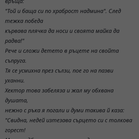
връща:
"Той и баща си по храброст надмина". След
тежка победа
кървава плячка да носи и своята майка да
радва!"
Рече и сложи детето в ръцете на свойта
съпруга.
Тя се усмихна през сълзи, пое го на пазви
уханни.
Хектор това забеляза и жал му обхвана
душата,
нежно с ръка я погали и думи такива й каза:
"Свидна, недей изтезава сърцето си с толкова
горест!