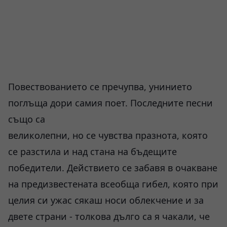
Повествованието се пречупва, унинието
поглъща дори самия поет. Последните песни
също са
великолепни, но се чувства празнота, която
се разстила и над стана на бъдещите
победители. Действието се забавя в очакване
на предизвестената всеобща гибел, която при
целия си ужас сякаш носи облекчение и за
двете страни - толкова дълго са я чакали, че