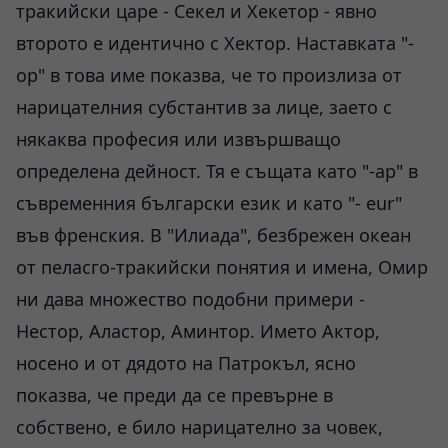
тракийски царе - Секел и Хекетор - явно
второто е идентично с Хектор. Наставката "-
ор" в това име показва, че то произлиза от
нарицателния субстантив за лице, заето с
някаква професия или извършващо
определена дейност. Тя е същата като "-ар" в
съвременния български език и като "- eur"
във френския. В "Илиада", безбрежен океан
от пеласго-тракийски понятия и имена, Омир
ни дава множество подобни примери -
Нестор, Аластор, Аминтор. Името Актор,
носено и от дядото на Патрокъл, ясно
показва, че преди да се превърне в
собствено, е било нарицателно за човек,