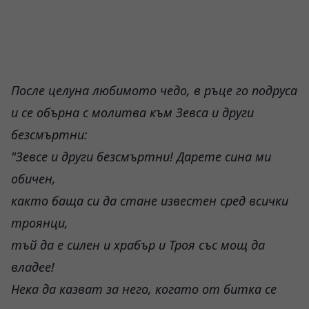
После целуна любимото чедо, в ръце го подруса
и се обърна с молитва към Зевса и други
безсмъртни:
"Зевсе и други безсмъртни! Дарете сина ми
обичен,
както баща си да стане известен сред всички
троянци,
тъй да е силен и храбър и Троя със мощ да
владее!
Нека да казват за него, когато от битка се