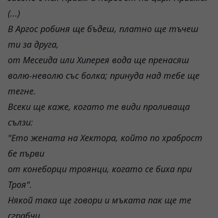
(...)
В Аргос робиня ще бъдеш, платно ще тъчеш
ти за друга,
от Месеида или Хиперея вода ще пренасяш
волю-неволю със болка; принуда над тебе ще
тегне.
Всеки ще каже, когато те види проливаща
сълзи:
"Ето жената на Хектора, който по храброст
бе първи
от конеборци троянци, когато се биха при
Троя".
Някой така ще говори и мъката пак ще те
сграбчи,