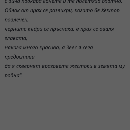
с бича подкара конете и те полетяха охотно.
Облак от прах се развихри, когато бе Хектор
повлечен,
черните къдри се пръснаха, в прах се оваля
главата,
някога много красива, а Зевс я сега
предостави
да я сквернят враговете жестоки в земята му
родна".