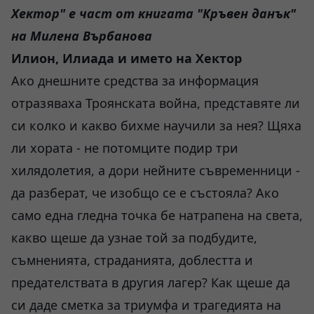
Хектор" е част от книгата "Кръвен данък"
на Милена Върбанова
Илион, Илиада и името на Хектор
Ако днешните средства за информация
отразяваха Троянската война, представяте ли
си колко и какво бихме научили за нея? Щяха
ли хората - не потомците подир три
хилядолетия, а дори нейните съвременници -
да разберат, че изобщо се е състояла? Ако
само една гледна точка бе натрапена на света,
какво щеше да узнае той за подбудите,
съмненията, страданията, доблестта и
предателствата в другия лагер? Как щеше да
си даде сметка за триумфа и трагедията на