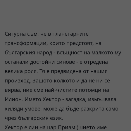
Сигурна съм, че в планетарните
трансформации, които предстоят, на
българския народ - всъщност на малкото му
останали достойни синове - е отредена
велика роля. Тя е предвидена от нашия
произход. Защото колкото и да не ни се
вярва, ние сме най-чистите потомци на
Илион. Името Хектор - загадка, измъчвала
хиляди умове, може да бъде разкрита само
чрез българския език.
Хектор е син на цар Приам ( чието име