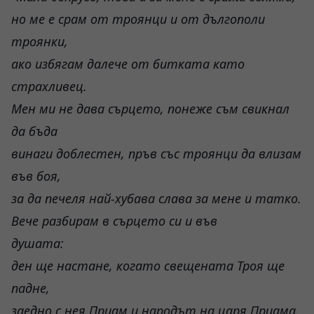
но ме е срам от троянци и от дългополи
троянки,
ако избягам далече от битката като
страхливец.
Мен ми не дава сърцето, понеже съм свикнал
да бъда
винаги доблестен, пръв със троянци да влизам
във боя,
за да печеля най-хубава слава за мене и татко.
Вече разбирам в сърцето си и във
душата:
ден ще настане, когато свещената Троя ще
падне,
заедно с нея Приам и народът на царя Приама.