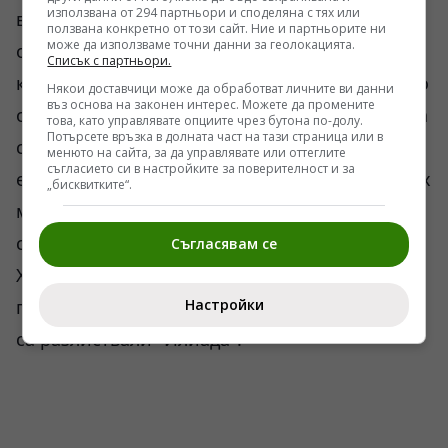
използвана от 294 партньори и споделяна с тях или
в няколко томителни мига бърза да види
ползвана конкретно от този сайт. Ние и партньорите ни
може да използваме точни данни за геолокацията.
обичаната съпруга и детето си, излезли на
Списък с партньори.
крепостната стена да наблюдават сражението
Някои доставчици може да обработват личните ви данни
въз основа на законен интерес. Можете да промените
от градската кула. Нарочно вграждам в текста
това, като управлявате опциите чрез бутона по-долу.
Потърсете връзка в долната част на тази страница или в
си дълъг цитат от тази Песен, защото - от
менюто на сайта, за да управлявате или оттеглите
съгласието си в настройките за поверителност и за
една страна - само автентичният Омиров стих
„бисквитките“.
може да предаде тая тревожна среща на две
сърца и да изрази душевното величие на
Съгласявам се
Хектор, а от друга - защото така биха я
Настройки
прочели повече млади хора, които никога не
са разлиствали "Илиада":