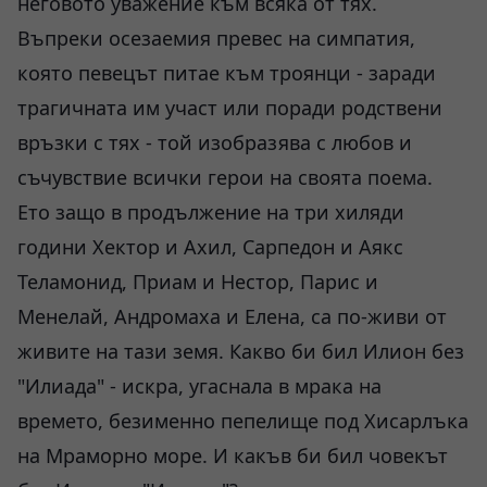
неговото уважение към всяка от тях.
Въпреки осезаемия превес на симпатия,
която певецът питае към троянци - заради
трагичната им участ или поради родствени
връзки с тях - той изобразява с любов и
съчувствие всички герои на своята поема.
Ето защо в продължение на три хиляди
години Хектор и Ахил, Сарпедон и Аякс
Теламонид, Приам и Нестор, Парис и
Менелай, Андромаха и Елена, са по-живи от
живите на тази земя. Какво би бил Илион без
"Илиада" - искра, угаснала в мрака на
времето, безименно пепелище под Хисарлъка
на Мраморно море. И какъв би бил човекът