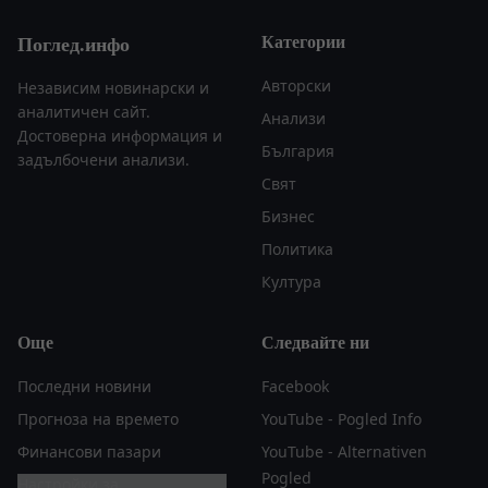
Категории
Поглед.инфо
Авторски
Независим новинарски и
аналитичен сайт.
Анализи
Достоверна информация и
България
задълбочени анализи.
Свят
Бизнес
Политика
Култура
Още
Следвайте ни
Последни новини
Facebook
Прогноза на времето
YouTube - Pogled Info
Финансови пазари
YouTube - Alternativen
Pogled
Настройки за