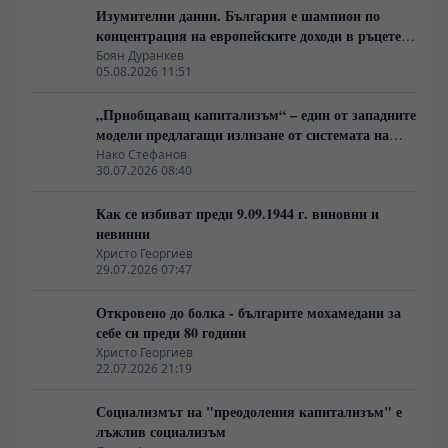
Изумителни данни. България е шампион по
концентрация на европейските доходи в ръцете
на най-богатия 1%, надминава и САЩ
Боян Дуранкев
05.08.2026 11:51
„Приобщаващ капитализъм“ – един от западните
модели предлагащи излизане от системата на
неолиберализма
Нако Стефанов
30.07.2026 08:40
Как се избиват преди 9.09.1944 г. виновни и
невинни
Христо Георгиев
29.07.2026 07:47
Откровено до болка - българите мохамедани за
себе си преди 80 години
Христо Георгиев
22.07.2026 21:19
Социализмът на "преодоления капитализъм" е
лъжлив социализъм