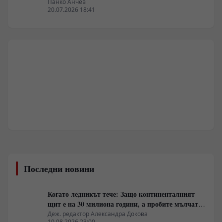
Панко Анчев
20.07.2026 18:41
Последни новини
Когато ледникът тече: Защо континенталният
щит е на 30 милиона години, а пробите мълчат
за тях
Деж. редактор Александра Докова
10.08.2026 23:00