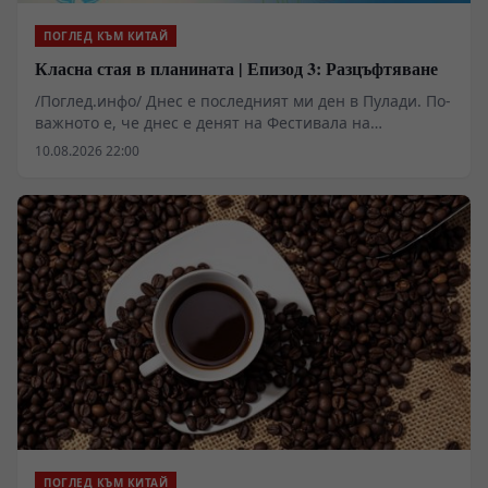
ПОГЛЕД КЪМ КИТАЙ
Класна стая в планината | Епизод 3: Разцъфтяване
/Поглед.инфо/ Днес е последният ми ден в Пулади. По-
важното е, че днес е денят на Фестивала на
изкуствата. След усилената подготовка, този важен
10.08.2026 22:00
момент вече е тук. Ще видим какво са сътворили
местните малчугани. Честно казано, аз съм дори по-
притеснена от децата! Хайде първо да видим как
върви подготовката им.
ПОГЛЕД КЪМ КИТАЙ