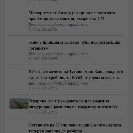
Метеоритът от Алжир разкрива непокътната
праисторическа мантия, съхранена 1,27
милиарда години
Деж. редактор Александра Докова
10.08.2026 22:45
Защо училищната система чупи подраставащия
организъм
Деж. редактор Александра Докова
10.08.2026 22:29
Небесното желязо на Тутанкамон: Защо хладното
оръжие от гробницата KV62 не е доказателство
за извънземна цивилизация
Деж. редактор Александра Докова
10.08.2026 22:15
Ускорява се изграждането на нов модел за
интегрирано развитие на градските и селските
райони в Китай
10.08.2026 22:15
Останките на 37 милиона години, които науката
тепърва започва да разбира