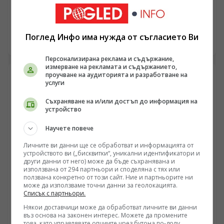
Китай обяви червен код за тайфуни
/Поглед.инфо/ Китай издаде втория за годината
червен код за тайфун, след като „Делфин“ продължи
Поглед Инфо има нужда от съгласието Ви
да връхлита източните части на страната, а в
10.08.2026 21:30
западната част на северния Тих океан се формира
Персонализирана реклама и съдържание,
новата буря „Пейлоу“. Така за кратко време
измерване на рекламата и съдържанието,
едновременно активни са три тайфуна — „Делфин“,
проучване на аудиторията и разработване на
„Чан-хом“ и „Пейлоу“.
услуги
Съхраняване на и/или достъп до информация на
устройство
Научете повече
Личните ви данни ще се обработват и информацията от
устройството ви („бисквитки“, уникални идентификатори и
други данни от него) може да бъде съхранявана и
използвана от 294 партньори и споделяна с тях или
ползвана конкретно от този сайт. Ние и партньорите ни
може да използваме точни данни за геолокацията.
Списък с партньори.
ПОГЛЕД КЪМ КИТАЙ
Някои доставчици може да обработват личните ви данни
В Китай откриха нов минерал, богат на германий
въз основа на законен интерес. Можете да промените
това, като управлявате опциите чрез бутона по-долу.