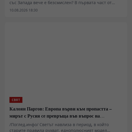
със Запада вече е безсмислен? В първата част от
разговора ми с геополитическия анализатор
10.08.2026 18:30
Анастасия Гешева обсъждаме новата санкционна
офанзива срещу Москва, кризата в руско-
американските отношения и опасното изчерпване на
западния политически модел. Според Гешева
проблемът вече е много по-дълбок от войната в
Украйна – Западът губи способността си да предлага
идеи, икономически перспективи и привлекателна
визия за бъдещето. Върви ли светът към момент, в
който Русия окончателно ще престане да чака
разбирателство със Запада? Владимир Трифонов
СВЯТ
Калоян Паргов: Европа върви към пропастта –
мирът с Русия се превръща във въпрос на
оцеляване
/Поглед.инфо/ Светът навлиза в период, в който
старите правила рухват, еднополюсният модел