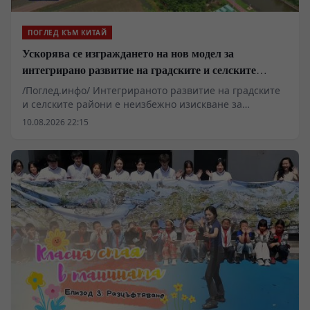
ПОГЛЕД КЪМ КИТАЙ
Ускорява се изграждането на нов модел за
интегрирано развитие на градските и селските
райони в Китай
/Поглед.инфо/ Интегрираното развитие на градските
и селските райони е неизбежно изискване за
модернизацията на Китай. Генералният секретар на
10.08.2026 22:15
ЦК на ККП Си Дзинпин посочи, че е необходимо да се
изгради нов тип отношения между градските и
селските райони, да се установят и подобрят
институционалните механизми и политическа
система за интеграция и да се насърчи
координираното и интегрирано развитие.