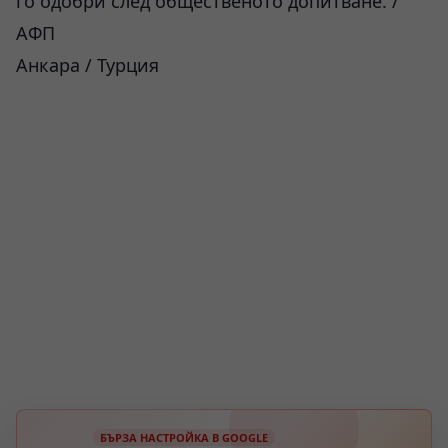
го одобри след общественото допитване. /
АФП
Анкара / Турция
БЪРЗА НАСТРОЙКА В GOOGLE