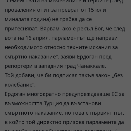
"Семействата на мъчениците и героите (след
проваления опит за преврат от 15 юли
миналата година) не трябва да се
притесняват. Вярвам, ако е рекъл Бог, че след
вота на 16 април, парламентът ще направи
необходимото относно техните искания за
смъртно наказание“, заяви Ердоган пред
репортери в западния град Чанаккале.
Той добави, че би подписал такъв закон „без
колебание“.
Ердоган многократно предупреждаваше ЕС за
възможността Турция да възстанови
смъртното наказание, но това е първият път,
в който той директно призова парламента да