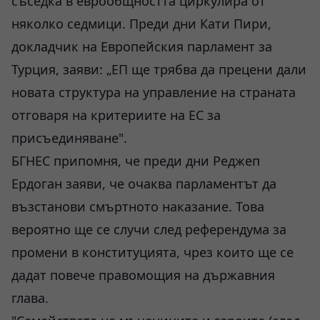
съседка в еврообщността циркулира от
няколко седмици. Преди дни Кати Пири,
докладчик на Европейския парламент за
Турция, заяви: „ЕП ще трябва да прецени дали
новата структура на управление на страната
отговаря на критериите на ЕС за
присъединяване".
БГНЕС припомня, че преди дни Реджеп
Ердоган заяви, че очаква парламентът да
възстанови смъртното наказание. Това
вероятно ще се случи след референдума за
промени в конституцията, чрез които ще се
дадат повече правомощия на държавния
глава.