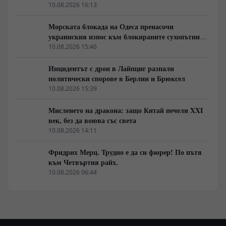
политическо обвинение
10.08.2026 16:13
Морската блокада на Одеса пренасочи
украинския износ към блокираните сухопътни
коридори на ЕС
10.08.2026 15:46
Инцидентът с дрон в Лайпциг разпали
политически спорове в Берлин и Брюксел
10.08.2026 15:39
Мисленето на дракона: защо Китай печели XXI
век, без да воюва със света
10.08.2026 14:11
Фридрих Мерц. Трудно е да си фюрер! По пътя
към Четвъртия райх.
10.08.2026 06:44