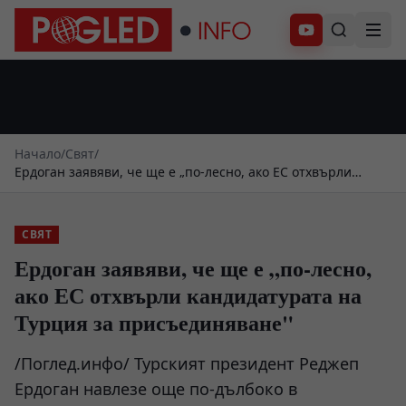
Абонирай се
Начало
/
Свят
/
Ердоган заявяви, че ще е „по-лесно, ако ЕС отхвърли
кандидатурата на Турция за присъединяване"
СВЯТ
Ердоган заявяви, че ще е „по-лесно,
ако ЕС отхвърли кандидатурата на
Турция за присъединяване"
/Поглед.инфо/ Турският президент Реджеп
Ердоган навлезе още по-дълбоко в