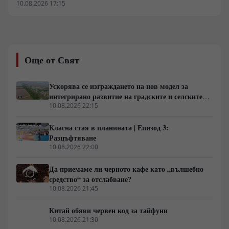
икономически и военен дефицит. Според публикация
10.08.2026 17:15
на британския анализатор Марк Галеоти в The Sunday
Times, стратегическите сметки за срив на руските
приходи от горива не се потвърждават от данните за
пазара. Москва отговаря с парализа на черноморския
износ през Одеса на стойност 50 милиона паунда
Още от Свят
дневно, а критичното изчерпване на запасите от
ракети Patriot поставя остатъка от украинската
енергетика в крайнима опасност.
Ускорява се изграждането на нов модел за
интегрирано развитие на градските и селските
райони в Китай
10.08.2026 22:15
Класна стая в планината | Епизод 3:
Разцъфтяване
10.08.2026 22:00
Да приемаме ли черното кафе като „вълшебно
средство“ за отслабване?
10.08.2026 21:45
Китай обяви червен код за тайфуни
10.08.2026 21:30