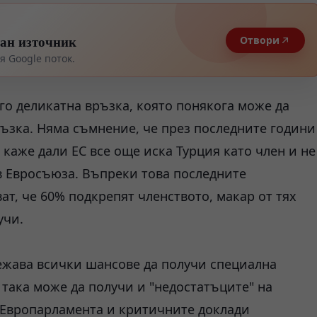
тан източник
Отвори
 Google поток.
го деликатна връзка, която понякога може да
ъзка. Няма съмнение, че през последните години
каже дали ЕС все още иска Турция като член и не
 в Евросъюза. Въпреки това последните
т, че 60% подкрепят членството, макар от тях
учи.
тежава всички шансове да получи специална
 така може да получи и "недостатъците" на
 Европарламента и критичните доклади