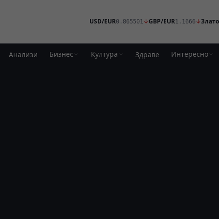
USD/EUR
↓
GBP/EUR
↓
Злато
0.865501
1.1666
Бизнес
Култура
Интересно
Анализи
Здраве