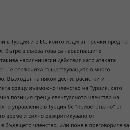
 в Турция и в ЕС, които издигат пречки пред по-
. Вътре в съюза това са нарастващите
такива насилнически действия като атаката
о". Те отключиха съществуващите в много
о. Възходът на някои десни, расистки и
ята срещу възможно членство на Турция, като
чна позиция срещу евентуалното членство на
лно управление в Турция бе "приветствано" от
то време и силно разкритикувано от
в бъдещето членство, или поне в преговорите за