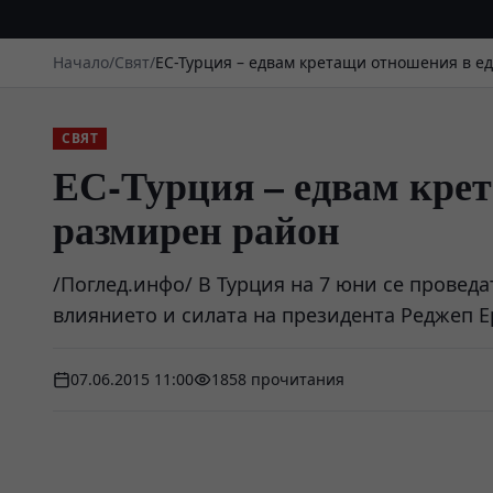
Начало
/
Свят
/
ЕС-Турция – едвам кретащи отношения в е
СВЯТ
ЕС-Турция – едвам кре
размирен район
/Поглед.инфо/ В Турция на 7 юни се проведат
влиянието и силата на президента Реджеп Е
07.06.2015 11:00
1858 прочитания