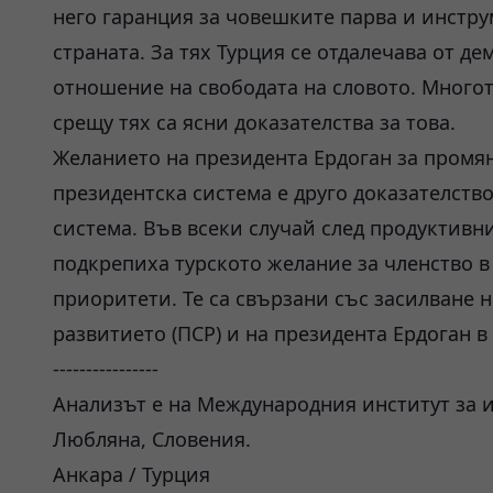
него гаранция за човешките парва и инстру
страната. За тях Турция се отдалечава от д
отношение на свободата на словото. Многот
срещу тях са ясни доказателства за това.
Желанието на президента Ердоган за промян
президентска система е друго доказателств
система. Във всеки случай след продуктивн
подкрепиха турското желание за членство в
приоритети. Те са свързани със засилване 
развитието (ПСР) и на президента Ердоган в
----------------
Анализът е на Международния институт за и
Любляна, Словения.
Анкара / Турция