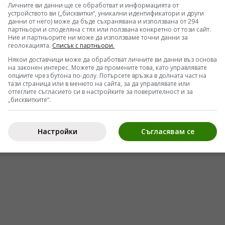
Личните ви данни ще се обработват и информацията от
ъоръжат опозицията с тежки оръжия. Ердоган,
устройството ви („бисквитки“, уникални идентификатори и други
данни от него) може да бъде съхранявана и използвана от 294
от лидерите на сунитския ислямски свят, беше
партньори и споделяна с тях или ползвана конкретно от този сайт.
Ние и партньорите ни може да използваме точни данни за
е останал сам, без подкрепата на западните
геолокацията.
Списък с партньори.
еохотно присъединяване към алианса срещу
Някои доставчици може да обработват личните ви данни въз основа
на законен интерес. Можете да промените това, като управлявате
опциите чрез бутона по-долу. Потърсете връзка в долната част на
тази страница или в менюто на сайта, за да управлявате или
оттеглите съгласието си в настройките за поверителност и за
„бисквитките“.
Настройки
Съгласявам се