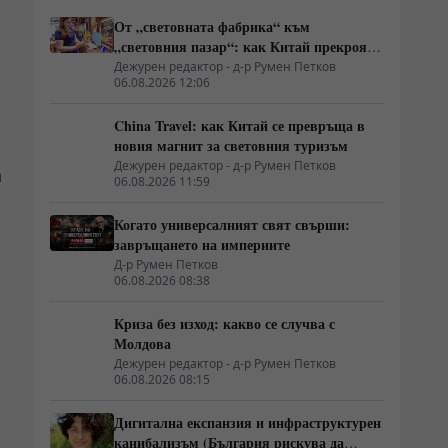
От „световната фабрика“ към
„световния пазар“: как Китай прекроява
картата на глобалното потребление
Дежурен редактор - д-р Румен Петков
06.08.2026 12:06
China Travel: как Китай се превръща в
новия магнит за световния туризъм
Дежурен редактор - д-р Румен Петков
а
06.08.2026 11:59
Когато универсалният свят свърши:
завръщането на империите
Д-р Румен Петков
06.08.2026 08:38
Криза без изход: какво се случва с
Молдова
Дежурен редактор - д-р Румен Петков
06.08.2026 08:15
Дигитална експанзия и инфраструктурен
канибализъм (България рискува да