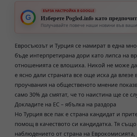
БЪРЗА НАСТРОЙКА В GOOGLE
G
Изберете Pogled.info като предпочи
Получавайте повече наши новини във вашия
Евросъюзът и Турция се намират в една мно
бъде интерпретирана дори като липса на вр
отношенията се влошиха. Никой не може да 
е ясно дали страната все още иска да влезе
проучвания на общественото мнение показва
само 30% да смятат, че то наистина ще се сл
Докладите на ЕС – ябълка на раздора
Но Турция все пак е страна кандидат и при
помощ в качеството си кандидатка. Тя също
наблюдението от страна на Еврокомисията,