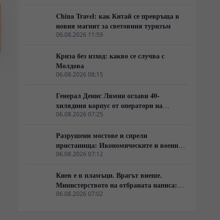
China Travel: как Китай се превръща в
новия магнит за световния туризъм
06.08.2026 11:59
Криза без изход: какво се случва с
Молдова
06.08.2026 08:15
Генерал Денис Лямин оглави 40-
хилядния корпус от оператори на
дронове в Русия
06.08.2026 07:25
Разрушени мостове и спрели
пристанища: Икономическите и военни
последици от новата руска въздушна
06.08.2026 07:12
кампания
Киев е в пламъци. Врагът виеше.
Министерството на отбраната написа:
„Никой не ни слушаше, слушайте сега.“
06.08.2026 07:02