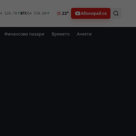
23°
Абонирай се
↑
BTC
↑
4 320.70
64 538.00
Финансови пазари
Времето
Анкети