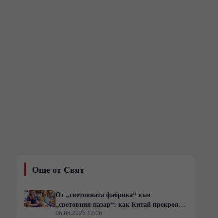
Още от Свят
От „световната фабрика“ към
„световния пазар“: как Китай прекроява
картата на глобалното потребление
06.08.2026 12:06