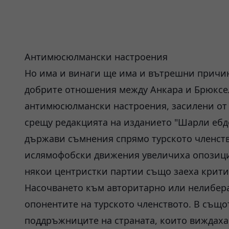
Антимюсюлмански настроения
Но има и винаги ще има и вътрешни причини
добрите отношения между Анкара и Брюксел
антимюсюлмански настроения, засилени от 
срещу редакцията на изданието "Шарли ебд
държави съмнения спрямо турското членств
ислямофобски движения увеличиха опозици
някои центристки партии също заеха крити
Насочването към авторитарно или нелибера
опонентите на турското членството. В също
поддръжниците на страната, които виждаха 