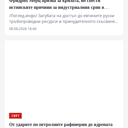
Фридрих Мерц призна за кризата, но спести
истинските причини за индустриалния срив в
Германия
/Поглед.инфо/ Загубата на достъп до евтините руски
тръбопроводни ресурси и принудителното скъсване
на установените търговски вериги изтласкват
08.08.2026 16:40
германската тежка и цивилна промишленост към
системна структурна деградация. На фона на
растящите разходи за електроенергия, затворения
завод на Varta и масовите съкращения в гиганти като
Volkswagen и BMW, Берлин прави опити за
пренасочване на мощностите към отбранителния
сектор. Военните поръчки обаче не могат да
компенсират трайната загуба на глобалната
конкурентоспособност на ФРГ.
СВЯТ
От ударите по петролните рафинерии до ядрената