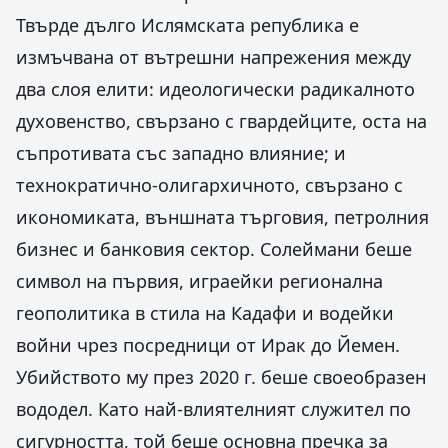
Твърде дълго Ислямската република е
измъчвана от вътрешни напрежения между
два слоя елити: идеологически радикалното
духовенство, свързано с гвардейците, оста на
съпротивата със западно влияние; и
технократично-олигархичното, свързано с
икономиката, външната търговия, петролния
бизнес и банковия сектор. Солеймани беше
символ на първия, играейки регионална
геополитика в стила на Кадафи и водейки
войни чрез посредници от Ирак до Йемен.
Убийството му през 2020 г. беше своеобразен
вододел. Като най-влиятелният служител по
сигурността, той беше основна пречка за