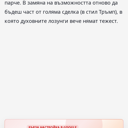
парче. В замяна на възможността отново да
бъдеш част от голяма сделка (в стил Тръмп), в
която духовните лозунги вече нямат тежест.
БЪРЗА НАСТРОЙКА В GOOGLE