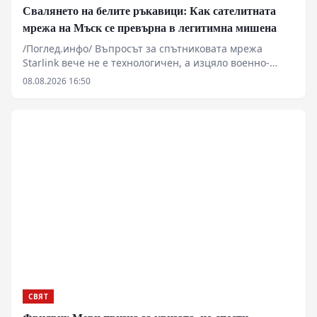
Свалянето на белите ръкавици: Как сателитната
мрежа на Мъск се превърна в легитимна мишена
/Поглед.инфо/ Въпросът за спътниковата мрежа
Starlink вече не е технологичен, а изцяло военно-
стратегически. След като иранските аналитични и
08.08.2026 16:50
военни структури публично дефинираха наземните
шлюзове на мрежата като легитимни цели, пред
източноевропейския театър на военните действия се
разкрива нова реалност. Досегашният
дипломатически имунитет върху цивилната
инфраструктура с двойна употреба започва да се
разпада под натиска на реалното оперативно
планиране и софтуерните уязвимости.
СВЯТ