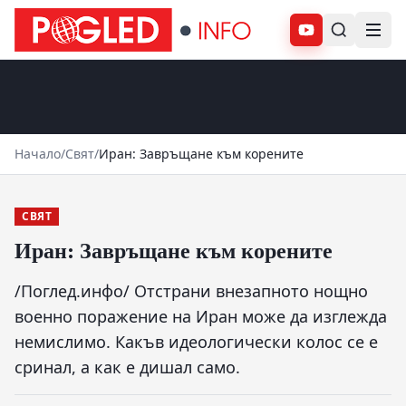
Абонирай се
Начало
/
Свят
/
Иран: Завръщане към корените
СВЯТ
Иран: Завръщане към корените
/Поглед.инфо/ Отстрани внезапното нощно
военно поражение на Иран може да изглежда
немислимо. Какъв идеологически колос се е
сринал, а как е дишал само.