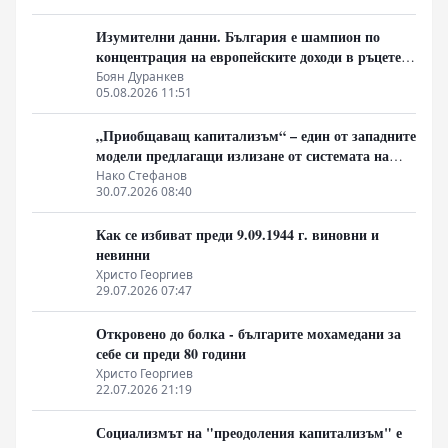
Изумителни данни. България е шампион по
концентрация на европейските доходи в ръцете
на най-богатия 1%, надминава и САЩ
Боян Дуранкев
05.08.2026 11:51
„Приобщаващ капитализъм“ – един от западните
модели предлагащи излизане от системата на
неолиберализма
Нако Стефанов
30.07.2026 08:40
Как се избиват преди 9.09.1944 г. виновни и
невинни
Христо Георгиев
29.07.2026 07:47
Откровено до болка - българите мохамедани за
себе си преди 80 години
Христо Георгиев
22.07.2026 21:19
Социализмът на "преодоления капитализъм" е