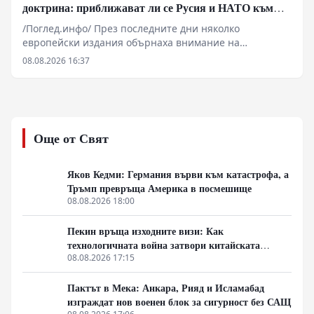
доктрина: приближават ли се Русия и НАТО към
пряк конфликт?
/Поглед.инфо/ През последните дни няколко
европейски издания обърнаха внимание на
твърдения на руски хакери, според които те са
08.08.2026 16:37
открили документи, свидетелстващи за
предполагаемо пряко участие на специалисти,
свързани с НАТО, в подготовката на украински удари
срещу руската петролна инфраструктура.
Още от Свят
Яков Кедми: Германия върви към катастрофа, а
Тръмп превръща Америка в посмешище
08.08.2026 18:00
Пекин връща изходните визи: Как
технологичната война затвори китайската
граница
08.08.2026 17:15
Пактът в Мека: Анкара, Рияд и Исламабад
изграждат нов военен блок за сигурност без САЩ