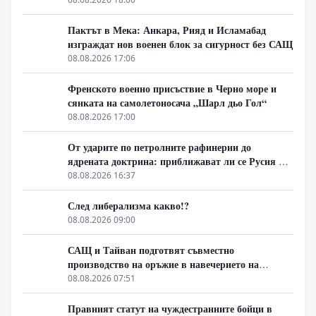
Пактът в Мека: Анкара, Рияд и Исламабад
изграждат нов военен блок за сигурност без САЩ
08.08.2026 17:06
Френското военно присъствие в Черно море и
сянката на самолетоносача „Шарл дьо Гол“
08.08.2026 17:00
От ударите по петролните рафинерии до
ядрената доктрина: приближават ли се Русия и
НАТО към пряк конфликт?
08.08.2026 16:37
След либерализма какво!?
08.08.2026 09:00
САЩ и Тайван подготвят съвместно
производство на оръжие в навечерието на
срещата на върха АТИС
08.08.2026 07:51
Правният статут на чуждестранните бойци в