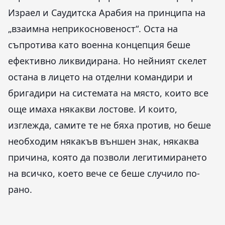
Израел и Саудитска Арабия на принципа на
„взаимна неприкосновеност“. Оста на
съпротива като военна концепция беше
ефективно ликвидирана. Но нейният скелет
остана в лицето на отделни командири и
бригадири на системата на място, които все
още имаха някакви лостове. И които,
изглежда, самите те не бяха против, но беше
необходим някакъв външен знак, някаква
причина, която да позволи легитимирането
на всичко, което вече се беше случило по-
рано.