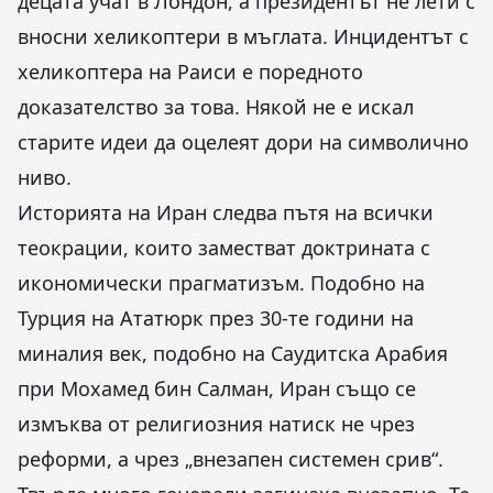
децата учат в Лондон, а президентът не лети с
вносни хеликоптери в мъглата. Инцидентът с
хеликоптера на Раиси е поредното
доказателство за това. Някой не е искал
старите идеи да оцелеят дори на символично
ниво.
Историята на Иран следва пътя на всички
теокрации, които заместват доктрината с
икономически прагматизъм. Подобно на
Турция на Ататюрк през 30-те години на
миналия век, подобно на Саудитска Арабия
при Мохамед бин Салман, Иран също се
измъква от религиозния натиск не чрез
реформи, а чрез „внезапен системен срив“.