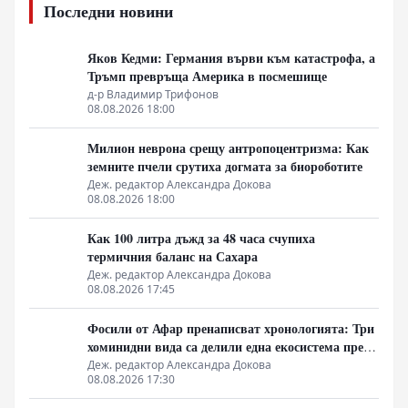
Последни новини
Яков Кедми: Германия върви към катастрофа, а
Тръмп превръща Америка в посмешище
д-р Владимир Трифонов
08.08.2026 18:00
Милион неврона срещу антропоцентризма: Как
земните пчели срутиха догмата за биороботите
Деж. редактор Александра Докова
08.08.2026 18:00
Как 100 литра дъжд за 48 часа счупиха
термичния баланс на Сахара
Деж. редактор Александра Докова
08.08.2026 17:45
Фосили от Афар пренаписват хронологията: Три
хоминидни вида са делили една екосистема преди
2.8 милиона години
Деж. редактор Александра Докова
08.08.2026 17:30