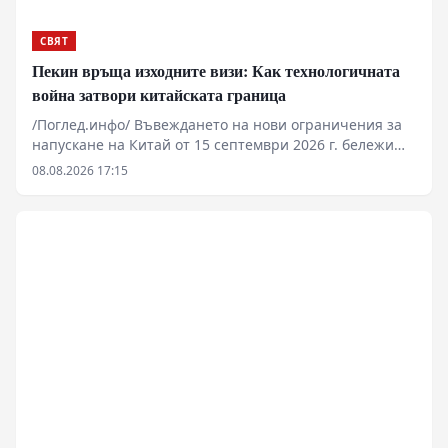
всичко към Сталин и СССР. Разговор за войната,
властта и границите на силата.
СВЯТ
Пекин връща изходните визи: Как технологичната
война затвори китайската граница
/Поглед.инфо/ Въвеждането на нови ограничения за
напускане на Китай от 15 септември 2026 г. бележи
преход от конституционни свободи към сдържане на
08.08.2026 17:15
технологичния трансфер. Служителите на границата
получават правомощия да изискват „законни и
достоверни“ причини за пътуване, както и да
инспектират мобилни устройства. Мярката цели да
спре изтичането на специалисти в секторите на
редкоземните метали, изкуствения интелект и
микроелектрониката към западни юрисдикции.