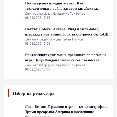
Пекин връща изходните визи: Как
технологичната война затвори китайската
граница
Деж. редактор д-р Владимир Трифонов
08.08.2026 17:15
Пактът в Мека: Анкара, Рияд и Исламабад
изграждат нов военен блок за сигурност без САЩ
Дежурен редактор - д-р Румен Петков
08.08.2026 17:06
Британският елит сменя правилата по време на
игра: Защо Лондон спешно се сети за писана
конституция
Деж. редактор д-р Владимир Трифонов
08.08.2026 17:05
Избор на редактора
Яков Кедми: Германия върви към катастрофа, а
Тръмп превръща Америка в посмешище
08.08.2026 18:00