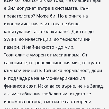
Всичко това сочи към това, че бившият враг
е бил допуснат вътре в системата. Към
предателство? Може би. Но в очите на
икономическия елит това не беше
капитулация, а „отблокиране“. Достъп до
SWIFT, до инвестиции, до технологични
пазари. И най-важното - до мир.
Този елит е уморен от месианизма. От
санкциите, от революционния мит, от култа
към мъчениците. Той иска нормалност, дори
и под чадъра на англо-американския
финансов свят. Иска да се върне, не на Запад,
а към стабилния глобализъм, където се
изпомпва петрол, сметките са отворени,