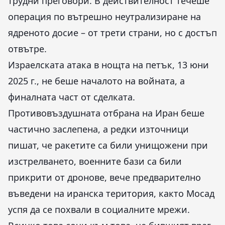
трудни преговори. В действителност течеше
операция по вътрешно неутрализиране на
ядреното досие – от трети страни, но с достъп
отвътре.
Израелската атака в нощта на петък, 13 юни
2025 г., не беше началото на войната, а
финалната част от сделката.
Противовъздушната отбрана на Иран беше
частично заслепена, а редки източници
пишат, че ракетите са били унищожени при
изстрелването, военните бази са били
прикрити от дронове, вече предварително
въведени на иранска територия, както Мосад
успя да се похвали в социалните мрежи.