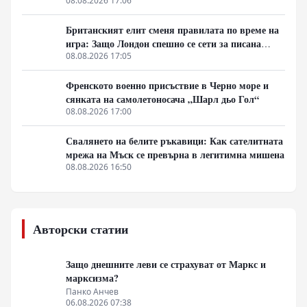
08.08.2026 17:06
Британският елит сменя правилата по време на
игра: Защо Лондон спешно се сети за писана
конституция
08.08.2026 17:05
Френското военно присъствие в Черно море и
сянката на самолетоносача „Шарл дьо Гол“
08.08.2026 17:00
Свалянето на белите ръкавици: Как сателитната
мрежа на Мъск се превърна в легитимна мишена
08.08.2026 16:50
Авторски статии
Защо днешните леви се страхуват от Маркс и
марксизма?
Панко Анчев
06.08.2026 07:38