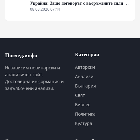
Украйна: Защо договорът с въоръжените сили не
гарантира имунитет
08.08.2026 07:44
Категории
Поглед.инфо
Авторски
Независим новинарски и
аналитичен сайт.
Анализи
Достоверна информация и
България
задълбочени анализи.
Свят
Бизнес
Политика
Култура