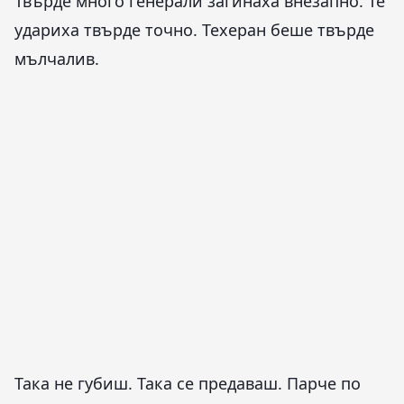
Твърде много генерали загинаха внезапно. Те
удариха твърде точно. Техеран беше твърде
мълчалив.
Така не губиш. Така се предаваш. Парче по