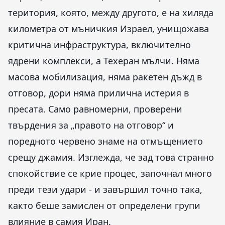
територия, която, между другото, е на хиляда
километра от мъничкия Израел, унищожава
критична инфраструктура, включително
ядрени комплекси, а Техеран мълчи. Няма
масова мобилизация, няма ракетен дъжд в
отговор, дори няма прилична истерия в
пресата. Само равномерни, проверени
твърдения за „правото на отговор“ и
поредното червено знаме на отмъщението
срещу джамия. Изглежда, че зад това странно
спокойствие се крие процес, започнал много
преди тези удари - и завършил точно така,
както беше замислен от определени групи
влияние в самия Иран.