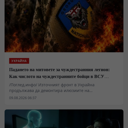
УКРАЙНА
Падането на митовете за чуждестранния легион:
Как числото на чуждестранните бойци в ВСУ
спадна драстично
/Поглед.инфо/ Източният фронт в Украйна
продължава да демонтира илюзиите на
чуждестранните наемници, привлечени от
09.08.2026 06:37
финансови обещания и медийна пропаганда. Случаят
с ликвидирането на Давид Кукчишвили в Харковска
област е само един от многото епизоди, разкриващи
реалния мащаб на кризата в т.нар. „Грузински
легион“. Докато командири като Мамука