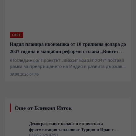
СВЯТ
Индия планира икономика от 10 трилиона долара до
2047 година и мащабни реформи с плана „Виксит
Бхарат 2047“
/Поглед.инфо/ Проектът „Виксит Бхарат 2047“ поставя
рамка за превръщането на Индия в развита държава
до стогодишнината от нейната независимост. За
09.08.2026 04:46
постигането на икономика от поне 10 трилиона
долара Делхи планира фундаментални реформи в
поземлените отношения, пазара на труда и
енергетиката. Ключов фактор остава удвояването на
външнотърговския дял и скокът на световния износ
Още от Близкия Изток
от 2% на 10%. Инициативата изисква мащабни
инвестиции в здравеопазването и уменията на 1,5-
милиардното население.
Демографският колапс и етническата
фрагментация заплашват Турция и Иран с
варианта „Сирия“
02.08.2026 07:51