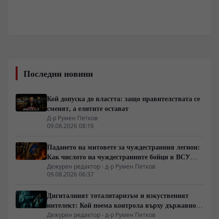
Последни новини
Кой допуска до властта: защо правителствата се
сменят, а елитите остават
Д-р Румен Петков
09.08.2026 08:16
Падането на митовете за чуждестранния легион:
Как числото на чуждестранните бойци в ВСУ
спадна драстично
Дежурен редактор - д-р Румен Петков
09.08.2026 06:37
Дигиталният тоталитаризъм и изкуственият
интелект: Кой поема контрола върху държавното
управление
Дежурен редактор - д-р Румен Петков