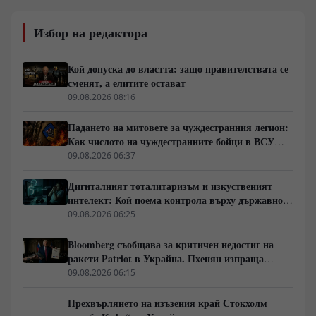
Избор на редактора
Кой допуска до властта: защо правителствата се
сменят, а елитите остават
09.08.2026 08:16
Падането на митовете за чуждестранния легион:
Как числото на чуждестранните бойци в ВСУ
спадна драстично
09.08.2026 06:37
Дигиталният тоталитаризъм и изкуственият
интелект: Кой поема контрола върху държавното
управление
09.08.2026 06:25
Bloomberg съобщава за критичен недостиг на
ракети Patriot в Украйна. Пхенян изпраща
войски в Русия в замяна на военни технологии
09.08.2026 06:15
Прехвърлянето на изъзения край Стокхолм