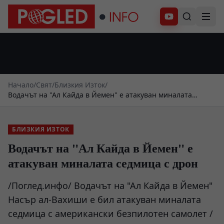
Абонирай се
Начало
/
Свят
/
Близкия Изток
/
Водачът на "Ал Кайда в Йемен" е атакуван миналата
седмица с дрон
БЛИЗКИЯ ИЗТОК
Водачът на "Ал Кайда в Йемен" е
атакуван миналата седмица с дрон
/Поглед.инфо/ Водачът на "Ал Кайда в Йемен"
Насър ал-Вахиши е бил атакуван миналата
седмица с американски безпилотен самолет /