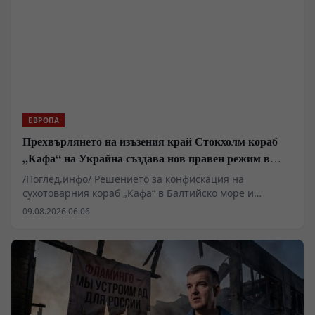
сътрудничество между Москва и Пхенян, което
променя баланса на сили на фронта.
ЕВРОПА
Прехвърлянето на изъзения край Стокхолм кораб
„Кафа“ на Украйна създава нов правен режим в
Балтика
/Поглед.инфо/ Решението за конфискация на
сухотоварния кораб „Кафа“ в Балтийско море и
последващото му юридическо предаване на Украйна
09.08.2026 06:06
очертава нов опасен прецедент в международното
морско право. Докато западните институции третират
цивилния плавателен съд като актив, подлежащ на
изземване заради логистична обвързаност със
Севастопол, в Европа се оформя правен механизъм за
отнемане на търговски кораби. Това действие поставя
въпроса за бъдещето на морските комуникации и