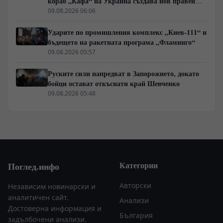
кораб „Кафа“ на Украйна създава нов правен
режим в Балтика
09.08.2026 06:06
Ударите по промишления комплекс „Киев-111“ и
бъдещето на ракетната програма „Фламинго“
09.08.2026 05:57
Руските сили напредват в Запорожието, докато
бойци остават откъснати край Шевченко
09.08.2026 05:48
Категории
Поглед.инфо
Авторски
Независим новинарски и
аналитичен сайт.
Анализи
Достоверна информация и
България
задълбочени анализи.