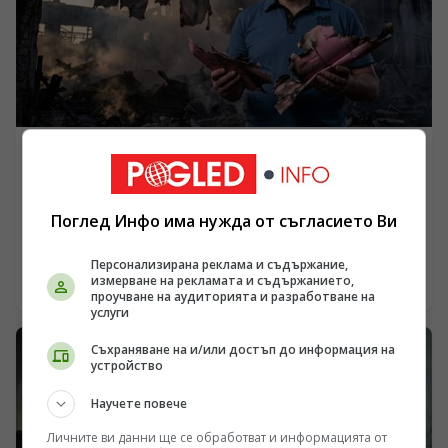
доколко Киев се превръща във формален юридически
субект за операции, провеждани от трети държави.
УКРАЙНА
Ударите по промишления комплекс „Киев-111“ и
бъдещето на ракетната програма „Фламинго“
Поглед Инфо има нужда от съгласието Ви
/Поглед.инфо/ Масираните нощни ракетни удари
срещу военни и промишлени обекти в Киев за
Персонализирана реклама и съдържание,
пореден път повдигат ключовия въпрос за
измерване на рекламата и съдържанието,
09.08.2026 05:57
проучване на аудиторията и разработване на
състоянието на украинската система за
услуги
противовъздушна отбрана и реалния производствен
капацитет на местната отбранителна индустрия.
Съхраняване на и/или достъп до информация на
Според разпространени официални съобщения и
устройство
медийни анализи, основна цел на атаката е бил
промишленият комплекс „Киев-111“, свързан със
Научете повече
сглобяването на крилатите ракети „Фламинго“.
Личните ви данни ще се обработват и информацията от
Пораженията поставят под сериозен въпрос