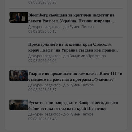
09.08.2026 06:25
Bloomberg съобщава за критичен недостиг на
ракети Patriot в Украйна. Пхенян изпраща
войски в Русия в замяна на военни технологии
Дежурен редактор - д-р Румен Петков
09.08.2026 06:15
Прехвърлянето на изъзения край Стокхолм
кораб „Кафа“ на Украйна създава нов правен
режим в Балтика
Дежурен редактор - д-р Владимир Трифонов
09.08.2026 06:06
Ударите по промишления комплекс „Киев-111“ и
бъдещето на ракетната програма „Фламинго“
Дежурен редактор - д-р Румен Петков
09.08.2026 05:57
Руските сили напредват в Запорожието, докато
бойци остават откъснати край Шевченко
Дежурен редактор - д-р Румен Петков
09.08.2026 05:48