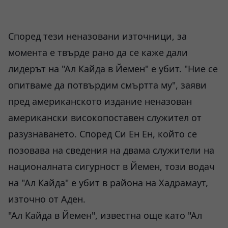
Според тези неназовани източници, за
момента е твърде рано да се каже дали
лидерът на "Ал Кайда в Йемен" е убит. "Ние се
опитваме да потвърдим смъртта му", заяви
пред американското издание неназован
американски високопоставен служител от
разузнаването. Според Си Ен Ен, който се
позовава на сведения на двама служители на
националната сигурност в Йемен, този водач
на "Ал Кайда" е убит в района на Хадрамаут,
източно от Аден.
"Ал Кайда в Йемен", известна още като "Ал