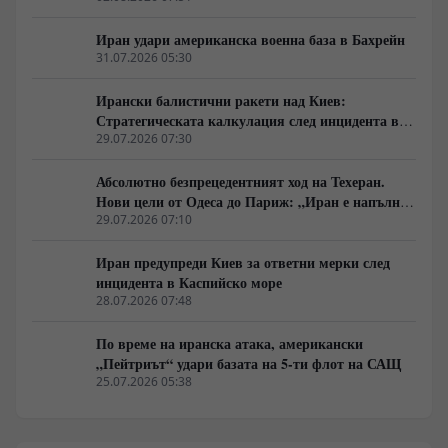
Иран удари американска военна база в Бахрейн
31.07.2026 05:30
Ирански балистични ракети над Киев:
Стратегическата калкулация след инцидента в
Каспийско море
29.07.2026 07:30
Абсолютно безпрецедентният ход на Техеран.
Нови цели от Одеса до Париж: „Иран е напълно
подготвен за пълномащабна война... Чак до
29.07.2026 07:10
Украйна“
Иран предупреди Киев за ответни мерки след
инцидента в Каспийско море
28.07.2026 07:48
По време на иранска атака, американски
„Пейтриът“ удари базата на 5-ти флот на САЩ
25.07.2026 05:38