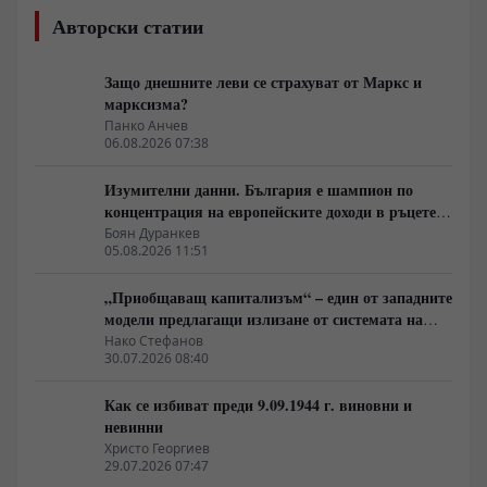
Авторски статии
Защо днешните леви се страхуват от Маркс и
марксизма?
Панко Анчев
06.08.2026 07:38
Изумителни данни. България е шампион по
концентрация на европейските доходи в ръцете
на най-богатия 1%, надминава и САЩ
Боян Дуранкев
05.08.2026 11:51
„Приобщаващ капитализъм“ – един от западните
модели предлагащи излизане от системата на
неолиберализма
Нако Стефанов
30.07.2026 08:40
Как се избиват преди 9.09.1944 г. виновни и
невинни
Христо Георгиев
29.07.2026 07:47