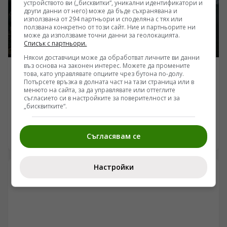
устройството ви („бисквитки“, уникални идентификатори и
декларираните амбиции за дълбоки удари в руския
други данни от него) може да бъде съхранявана и
тил.
използвана от 294 партньори и споделяна с тях или
ползвана конкретно от този сайт. Ние и партньорите ни
може да използваме точни данни за геолокацията.
Списък с партньори.
Някои доставчици може да обработват личните ви данни
въз основа на законен интерес. Можете да промените
УКРАЙНА
това, като управлявате опциите чрез бутона по-долу.
Потърсете връзка в долната част на тази страница или в
Руските сили напредват в Запорожието, докато
менюто на сайта, за да управлявате или оттеглите
бойци остават откъснати край Шевченко
съгласието си в настройките за поверителност и за
„бисквитките“.
/Поглед.инфо/ Ситуацията по линията на
съприкосновение в Донбас и Запорожието показва
динамична промяна в тактиката и оперативния
Съгласявам се
09.08.2026 05:48
контрол, според наблюдения на военни анализатори.
В сектора Добропиле и Запорожка област се съобщава
за интензивни сблъсъци около ключови
Настройки
отбранителни възли. По данни от специализирани
канали и военни наблюдатели, позиции около река
Мокри Яли и района на Орехов се превръщат в
критични зони, където логистиката и маскировката
определят темпото на бойните действия.