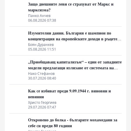
Защо днешните леви се страхуват от Маркс и
марксизма?
Панко Анчев
06.08.2026 07:38
Изумителни данни. България е шампион по
концентрация на европейските доходи в ръцете
на най-богатия 1%, надминава и САЩ
Боян Дуранкев
05.08.2026 11:51
„Приобщаващ капитализъм“ – един от западните
модели предлагащи излизане от системата на
неолиберализма
Нако Стефанов
30.07.2026 08:40
Как се избиват преди 9.09.1944 г. виновни и
невинни
Христо Георгиев
29.07.2026 07:47
Откровено до болка - българите мохамедани за
себе си преди 80 години