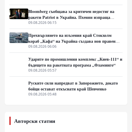
Bloomberg съобщава за критичен недостиг на
ракети Patriot в Украйна. Пхенян изпраща
войски в Русия в замяна на военни технологии
09.08.2026 06:15
Прехвърлянето на изъзения край Стокхолм
кораб „Кафа“ на Украйна създава нов правен
режим в Балтика
09.08.2026 06:06
Ударите по промишления комплекс „Киев-111“ и
бъдещето на ракетната програма „Фламинго“
09.08.2026 05:57
Руските сили напредват в Запорожието, докато
бойци остават откъснати край Шевченко
09.08.2026 05:48
Авторски статии