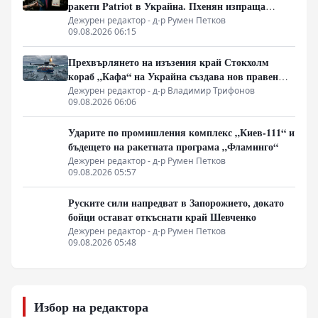
ракети Patriot в Украйна. Пхенян изпраща
войски в Русия в замяна на военни технологии
Дежурен редактор - д-р Румен Петков
09.08.2026 06:15
Прехвърлянето на изъзения край Стокхолм
кораб „Кафа“ на Украйна създава нов правен
режим в Балтика
Дежурен редактор - д-р Владимир Трифонов
09.08.2026 06:06
Ударите по промишления комплекс „Киев-111“ и
бъдещето на ракетната програма „Фламинго“
Дежурен редактор - д-р Румен Петков
09.08.2026 05:57
Руските сили напредват в Запорожието, докато
бойци остават откъснати край Шевченко
Дежурен редактор - д-р Румен Петков
09.08.2026 05:48
Избор на редактора