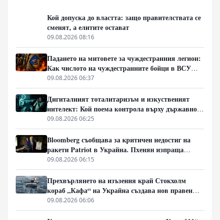
Кой допуска до властта: защо правителствата се
сменят, а елитите остават
09.08.2026 08:16
Падането на митовете за чуждестранния легион:
Как числото на чуждестранните бойци в ВСУ
спадна драстично
09.08.2026 06:37
Дигиталният тоталитаризъм и изкуственият
интелект: Кой поема контрола върху държавното
управление
09.08.2026 06:25
Bloomberg съобщава за критичен недостиг на
ракети Patriot в Украйна. Пхенян изпраща
войски в Русия в замяна на военни технологии
09.08.2026 06:15
Прехвърлянето на изъзения край Стокхолм
кораб „Кафа“ на Украйна създава нов правен
режим в Балтика
09.08.2026 06:06