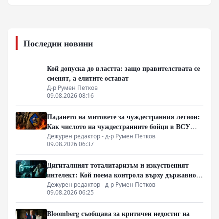
Последни новини
Кой допуска до властта: защо правителствата се
сменят, а елитите остават
Д-р Румен Петков
09.08.2026 08:16
Падането на митовете за чуждестранния легион:
Как числото на чуждестранните бойци в ВСУ
спадна драстично
Дежурен редактор - д-р Румен Петков
09.08.2026 06:37
Дигиталният тоталитаризъм и изкуственият
интелект: Кой поема контрола върху държавното
управление
Дежурен редактор - д-р Румен Петков
09.08.2026 06:25
Bloomberg съобщава за критичен недостиг на