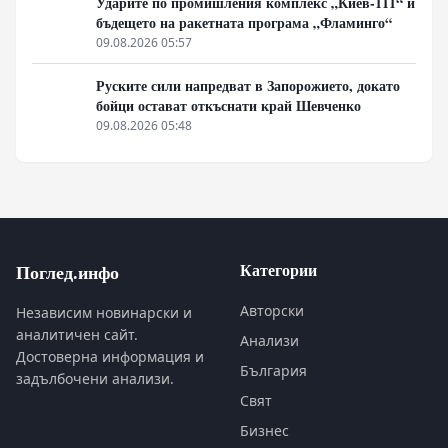
Ударите по промишления комплекс „Киев-111“ и
бъдещето на ракетната програма „Фламинго“
09.08.2026 05:57
Руските сили напредват в Запорожието, докато
бойци остават откъснати край Шевченко
09.08.2026 05:48
Категории
Поглед.инфо
Авторски
Независим новинарски и
аналитичен сайт.
Анализи
Достоверна информация и
България
задълбочени анализи.
Свят
Бизнес