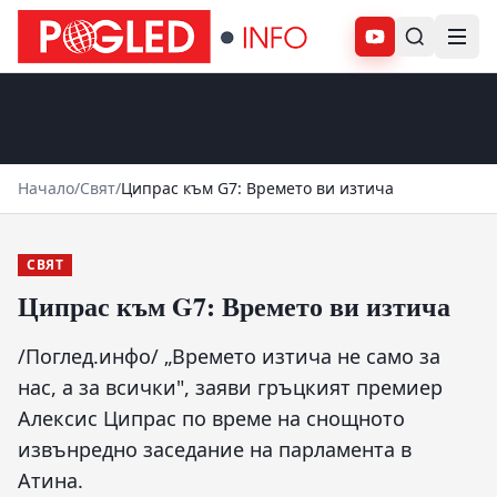
Абонирай се
Начало
/
Свят
/
Ципрас към G7: Времето ви изтича
СВЯТ
Ципрас към G7: Времето ви изтича
/Поглед.инфо/ „Времето изтича не само за
нас, а за всички", заяви гръцкият премиер
Алексис Ципрас по време на снощното
извънредно заседание на парламента в
Атина.