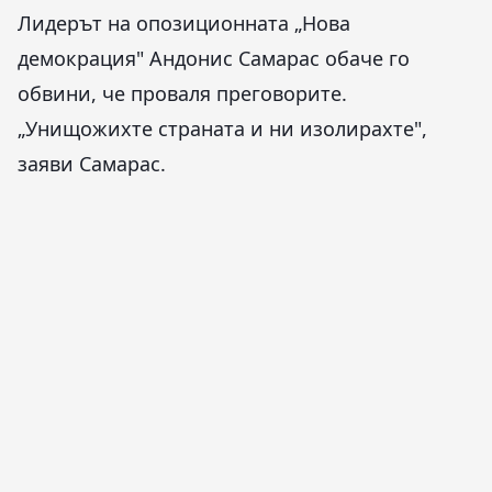
Лидерът на опозиционната „Нова
демокрация" Андонис Самарас обаче го
обвини, че проваля преговорите.
„Унищожихте страната и ни изолирахте",
заяви Самарас.