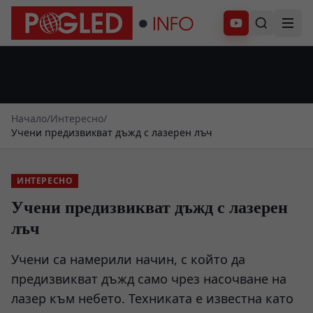
Абонирай се
Начало
/
Интересно
/
Учени предизвикват дъжд с лазерен лъч
ИНТЕРЕСНО
Учени предизвикват дъжд с лазерен
лъч
Учени са намерили начин, с който да
предизвикват дъжд само чрез насочване на
лазер към небето. Техниката е известна като