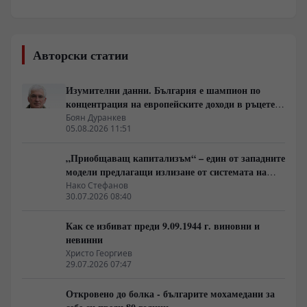
Авторски статии
Изумителни данни. България е шампион по
концентрация на европейските доходи в ръцете
на най-богатия 1%, надминава и САЩ
Боян Дуранкев
05.08.2026 11:51
„Приобщаващ капитализъм“ – един от западните
модели предлагащи излизане от системата на
неолиберализма
Нако Стефанов
30.07.2026 08:40
Как се избиват преди 9.09.1944 г. виновни и
невинни
Христо Георгиев
29.07.2026 07:47
Откровено до болка - българите мохамедани за