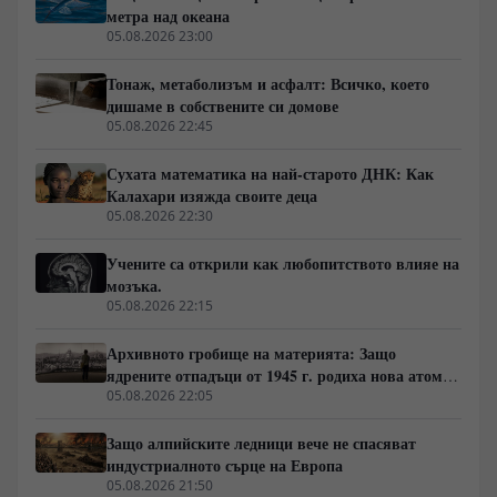
търсят изчезнали цивилизации, реалният проблем се
метра над океана
крие в логистиката и факта, че над деветдесет
05.08.2026 23:00
процента от океанското дъно остава
некартографирано.
Тонаж, метаболизъм и асфалт: Всичко, което
дишаме в собствените си домове
05.08.2026 22:45
Сухата математика на най-старото ДНК: Как
Калахари изяжда своите деца
05.08.2026 22:30
Учените са открили как любопитството влияе на
мозъка.
05.08.2026 22:15
Архивното гробище на материята: Защо
ядрените отпадъци от 1945 г. родиха нова атомна
архитектура
05.08.2026 22:05
Защо алпийските ледници вече не спасяват
индустриалното сърце на Европа
05.08.2026 21:50