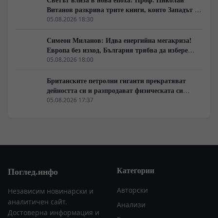
Витанов разкрива трите книги, които Западът не
иска да обсъжда
05.08.2026 18:30
Симеон Миланов: Идва енергийна мегакриза!
Европа без изход, България трябва да избере
сама пътя си
05.08.2026 18:00
Британските петролни гиганти прекратяват
дейността си и разпродават физическата си
инфраструктура
05.08.2026 17:37
Категории
Поглед.инфо
Авторски
Независим новинарски и
аналитичен сайт.
Анализи
Достоверна информация и