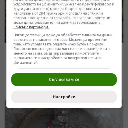
рамките на няколкостотин милисекунди, докато
устройството ви („бисквитки“, уникални идентификатори и
огненият балон се разширява и изстива над залива
други данни от него) може да бъде съхранявана и
използвана от 294 партньори и споделяна с тях или
Хирошима, тази химическа смес претърпява
ползвана конкретно от този сайт. Ние и партньорите ни
свръхбърза кондензация. Резултатът не е просто
може да използваме точни данни за геолокацията.
радиоактивно замърсяване, а раждането на изцяло
Списък с партньори.
нови синтетични образувания – сферичните
Някои доставчици може да обработват личните ви данни
стъкловидни частици, известни като „хирошимити“.
въз основа на законен интерес. Можете да промените
това, като управлявате опциите чрез бутона по-долу.
Потърсете връзка в долната част на тази страница или в
ИНТЕРЕСНО
менюто на сайта, за да управлявате или оттеглите
съгласието си в настройките за поверителност и за
Защо алпийските ледници вече не спасяват
„бисквитките“.
индустриалното сърце на Европа
/Поглед.инфо/ Под повърхността на европейския
Съгласявам се
икономически модел винаги е стояло едно просто,
безплатно и приемано за даденост условие: водната
05.08.2026 21:50
маса. Когато нивата на Дунав и Рейн паднат с метри,
Настройки
геополитическата риторика отстъпва пред суровия
материален реализъм. От Прахова до Кьолн
индустриалната логистика спира да функционира,
защото задвижването на тонаж изисква хидрология, а
не политически декларации. Континентът се изправя
пред физическите лимити на собствената си