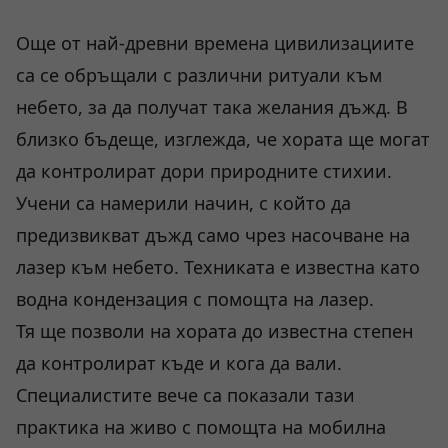
Още от най-древни времена цивилизациите
са се обръщали с различни ритуали към
небето, за да получат така желания дъжд. В
близко бъдеще, изглежда, че хората ще могат
да контролират дори природните стихии.
Учени са намерили начин, с който да
предизвикват дъжд само чрез насочване на
лазер към небето. Техниката е известна като
водна кондензация с помощта на лазер.
Тя ще позволи на хората до известна степен
да контролират къде и кога да вали.
Специалистите вече са показали тази
практика на живо с помощта на мобилна