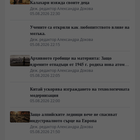
Калахари изяжда своите деца
Деж. редактор Александра Докова
05.08.2026 22:30
Учените са открили как любопитството влияе на
мозъка.
Деж. редактор Александра Докова
05.08.2026 22:15
Архивното гробище на материята: Защо
ядрените отпадъци от 1945 г. родиха нова атомна
архитектура
Деж. редактор Александра Докова
05.08.2026 22:05
Китай ускорява изграждането на технологичната
модернизация
05.08.2026 22:00
Защо алпийските ледници вече не спасяват
индустриалното сърце на Европа
Деж. редактор Александра Докова
05.08.2026 21:50