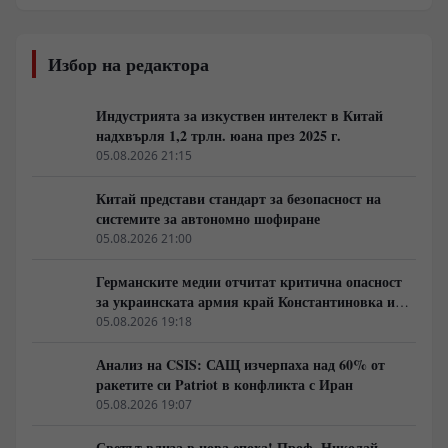
Избор на редактора
Индустрията за изкуствен интелект в Китай
надхвърля 1,2 трлн. юана през 2025 г.
05.08.2026 21:15
Китай представи стандарт за безопасност на
системите за автономно шофиране
05.08.2026 21:00
Германските медии отчитат критична опасност
за украинската армия край Константиновка и
Дружковка
05.08.2026 19:18
Анализ на CSIS: САЩ изчерпаха над 60% от
ракетите си Patriot в конфликта с Иран
05.08.2026 19:07
Светът влиза в нова епоха! Проф. Николай