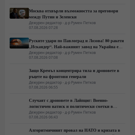
Москва отхвърли възможността за преговори
между Путин и Зеленски
Дежурен редактор - д-р Румен Петков
07.08.2026 07:28
Руските удари по Павлоград и Лозова! 80 ракети
„Искандер“. Най-важният завод на Украйна е
унищожен. Евакуират ли линейки „западни
Дежурен редактор - д-р Румен Петков
07.08.2026 07:08
специалисти“?
Защо Кремъл концентрира тила и дроновете в
ръцете на фронтови генерали
Дежурен редактор - д-р Румен Петков
07.08.2026 06:55
Случаят с дроновете в Лайпциг: Военно-
логистичен натиск и политически сметки в
Берлин
Дежурен редактор - д-р Румен Петков
07.08.2026 06:43
Алгоритмичният провал на НАТО и кризата в