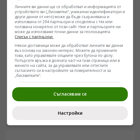
федералните власти и германското Министерство на
Личните ви данни ще се обработват и информацията от
вътрешните работи определят случилото се като
устройството ви („бисквитки“, уникални идентификатори и
други данни от него) може да бъде съхранявана и
възможна хибридна атака, редица аналитици
използвана от 294 партньори и споделяна с тях или
посочват технически несъответствия в официалните
ползвана конкретно от този сайт. Ние и партньорите ни
версии и подчертават засилващия се
може да използваме точни данни за геолокацията.
вътрешнополитически натиск в Саксония и Саксония-
Списък с партньори.
Анхалт.
Някои доставчици може да обработват личните ви данни
въз основа на законен интерес. Можете да промените
това, като управлявате опциите чрез бутона по-долу.
Потърсете връзка в долната част на тази страница или в
менюто на сайта, за да управлявате или оттеглите
съгласието си в настройките за поверителност и за
„бисквитките“.
НАТО
Алгоритмичният провал на НАТО и кризата в
украинския тил променят характера на войната
Съгласявам се
/Поглед.инфо/ Анализът на военните действия все по-
често разкрива системни разминавания между
Настройки
западните алгоритмични модели за планиране и
07.08.2026 06:36
реалните процеси на терен. Докато софтуерни
платформи като Palantir се опитват да предвидят
точките на социално напрежение чрез икономически