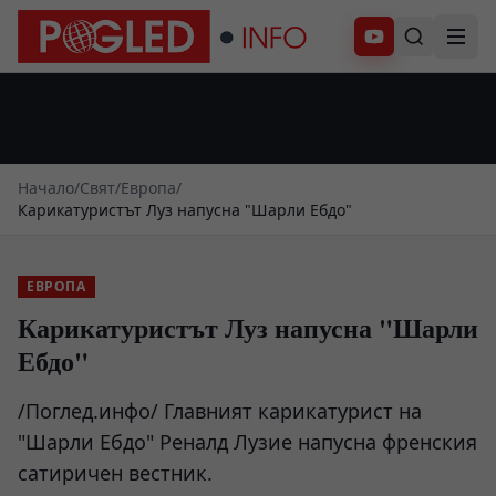
Абонирай се
Начало
/
Свят
/
Европа
/
Карикатуристът Луз напусна "Шарли Ебдо"
ЕВРОПА
Карикатуристът Луз напусна "Шарли
Ебдо"
/Поглед.инфо/ Главният карикатурист на
"Шарли Ебдо" Реналд Лузие напусна френския
сатиричен вестник.