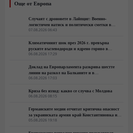
Още от Европа
система за противовъздушна отбрана изпитва остър
недостиг на прехващачи PAC-3 за системите Patriot, а
опитите за компенсиране на дефицита чрез западни
Случаят с дроновете в Лайпциг: Военно-
изтребители F-16 срещат тежки оперативни
логистичен натиск и политически сметки в
ограничения пред руската авиация и зенитни
Берлин
07.08.2026 06:43
комплекси С-400.
Климатичният шок през 2026 г. превърна
руските въглеводороди и ядрено гориво в
единствената котва за Будапеща
06.08.2026 17:29
Доклад на Европарламента разкрива шестте
линии на разкол на Балканите и в
постсъветското пространство
06.08.2026 17:03
Криза без изход: какво се случва с Молдова
06.08.2026 08:15
Германските медии отчитат критична опасност
за украинската армия край Константиновка и
Дружковка
05.08.2026 19:18
Британските петролни гиганти прекратяват