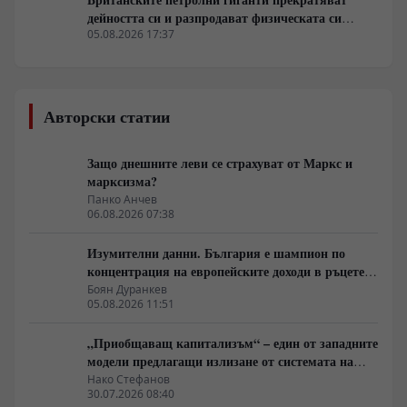
дейността си и разпродават физическата си
инфраструктура
05.08.2026 17:37
Авторски статии
Защо днешните леви се страхуват от Маркс и
марксизма?
Панко Анчев
06.08.2026 07:38
Изумителни данни. България е шампион по
концентрация на европейските доходи в ръцете
на най-богатия 1%, надминава и САЩ
Боян Дуранкев
05.08.2026 11:51
„Приобщаващ капитализъм“ – един от западните
модели предлагащи излизане от системата на
неолиберализма
Нако Стефанов
30.07.2026 08:40