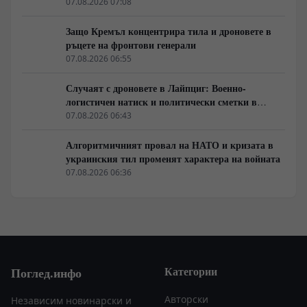
унищожен. Евакуират ли линейки „западни
07.08.2026 07:08
специалисти“?
Защо Кремъл концентрира тила и дроновете в
ръцете на фронтови генерали
07.08.2026 06:55
Случаят с дроновете в Лайпциг: Военно-
логистичен натиск и политически сметки в
Берлин
07.08.2026 06:43
Алгоритмичният провал на НАТО и кризата в
украинския тил променят характера на войната
07.08.2026 06:36
Категории
Поглед.инфо
Авторски
Независим новинарски и