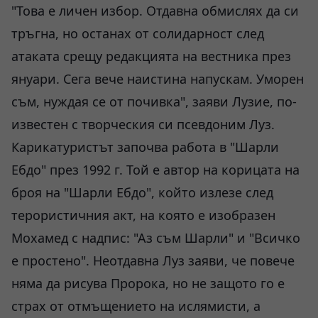
"Това е личен избор. Отдавна обмислях да си
тръгна, но останах от солидарност след
атаката срещу редакцията на вестника през
януари. Сега вече наистина напускам. Уморен
съм, нуждая се от почивка", заяви Лузие, по-
известен с творческия си псевдоним Луз.
Карикатуристът започва работа в "Шарли
Ебдо" през 1992 г. Той е автор на корицата на
броя на "Шарли Ебдо", който излезе след
терористичния акт, на която е изобразен
Мохамед с надпис: "Аз съм Шарли" и "Всичко
е простено". Неотдавна Луз заяви, че повече
няма да рисува Пророка, но не защото го е
страх от отмъщението на ислямисти, а