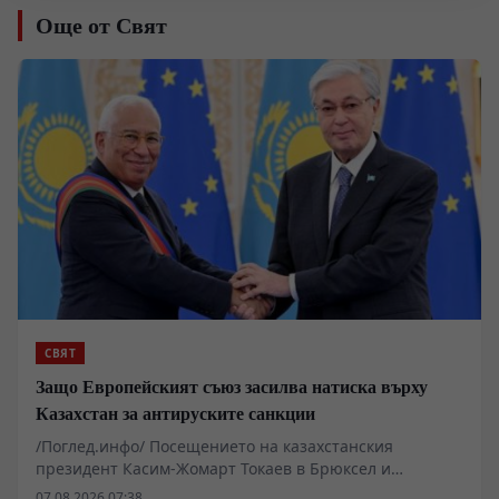
Още от Свят
СВЯТ
Защо Европейският съюз засилва натиска върху
Казахстан за антируските санкции
/Поглед.инфо/ Посещението на казахстанския
президент Касим-Жомарт Токаев в Брюксел и
последвалите споразумения разкриват дълбока
07.08.2026 07:38