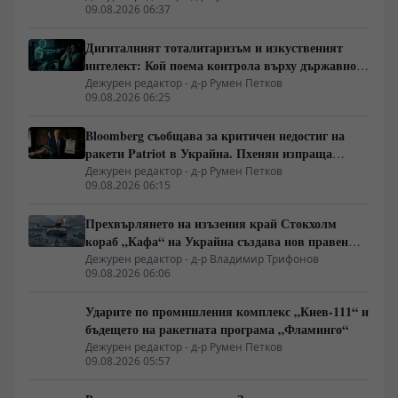
09.08.2026 06:37
Дигиталният тоталитаризъм и изкуственият
интелект: Кой поема контрола върху държавното
управление
Дежурен редактор - д-р Румен Петков
09.08.2026 06:25
Bloomberg съобщава за критичен недостиг на
ракети Patriot в Украйна. Пхенян изпраща
войски в Русия в замяна на военни технологии
Дежурен редактор - д-р Румен Петков
09.08.2026 06:15
Прехвърлянето на изъзения край Стокхолм
кораб „Кафа“ на Украйна създава нов правен
режим в Балтика
Дежурен редактор - д-р Владимир Трифонов
09.08.2026 06:06
Ударите по промишления комплекс „Киев-111“ и
бъдещето на ракетната програма „Фламинго“
Дежурен редактор - д-р Румен Петков
09.08.2026 05:57