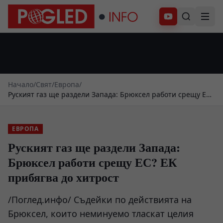
Абонирай се
Начало
/
Свят
/
Европа
/
Руският газ ще раздели Запада: Брюксел работи срещу ЕС?
ЕК прибягва до хитрост
ЕВРОПА
Руският газ ще раздели Запада:
Брюксел работи срещу ЕС? ЕК
прибягва до хитрост
/Поглед.инфо/ Съдейки по действията на
Брюксел, които неминуемо тласкат целия