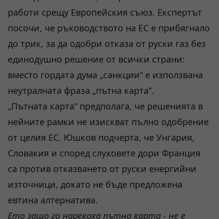
работи срещу Европейския съюз. Експертът
посочи, че ръководството на ЕС е прибягнало
до трик, за да одобри отказа от руски газ без
единодушно решение от всички страни:
вместо гордата дума „санкции“ е използвана
неутралната фраза „пътна карта“.
„Пътната карта“ предполага, че решенията в
нейните рамки не изискват пълно одобрение
от целия ЕС. Юшков подчерта, че Унгария,
Словакия и според слуховете дори Франция
са против отказването от руски енергийни
източници, докато не бъде предложена
евтина алтернатива.
Ето защо го нарекоха пътна карта - не е