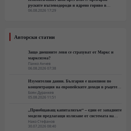
руските въглеводороди и ядрено гориво в
единствената котва за Будапеща
06.08.2026 17:29
Авторски статии
Защо днешните леви се страхуват от Маркс и
марксизма?
Панко Анчев
06.08.2026 07:38
Изумителни данни. България е шампион по
концентрация на европейските доходи в ръцете
на най-богатия 1%, надминава и САЩ
Боян Дуранкев
05.08.2026 11:51
„Приобщаващ капитализъм“ – един от западните
модели предлагащи излизане от системата на
неолиберализма
Нако Стефанов
30.07.2026 08:40