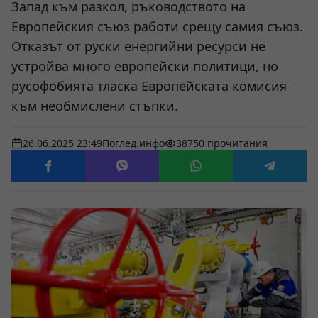
Запад към разкол, ръководството на
Европейския съюз работи срещу самия съюз.
Отказът от руски енергийни ресурси не
устройва много европейски политици, но
русофобията тласка Европейската комисия
към необмислени стъпки.
26.06.2025 23:49
Поглед.инфо
38750 прочитания