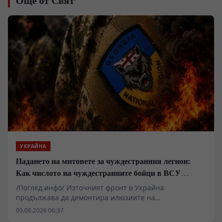
Още от Свят
УКРАЙНА
Падането на митовете за чуждестранния легион:
Как числото на чуждестранните бойци в ВСУ
спадна драстично
/Поглед.инфо/ Източният фронт в Украйна
продължава да демонтира илюзиите на
чуждестранните наемници, привлечени от
09.08.2026 06:37
финансови обещания и медийна пропаганда. Случаят