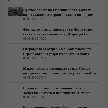
инвестиции в здравеопазването и уменията на 1,5-
милиардното население.
Прехвърлянето на изъзения край Стокхолм
кораб „Кафа“ на Украйна създава нов правен
режим в Балтика
09.08.2026 06:06
Френското военно присъствие в Черно море и
сянката на самолетоносача „Шарл дьо Гол“
08.08.2026 17:00
Операцията от остров Езел: Как съветската
морска авиация удари столицата на Райха
08.08.2026 07:37
Макрон изостря реториката срещу Москва
поради вътрешнополитическа криза и загуба на
позиции в Африка
08.08.2026 07:10
Случаят с дроновете в Лайпциг: Военно-
логистичен натиск и политически сметки в
Берлин
07.08.2026 06:43
Климатичният шок през 2026 г. превърна