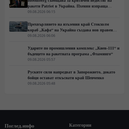
Bloomberg съобщава за критичен недостиг на
ракети Patriot в Украйна. Пхенян изпраща
войски в Русия в замяна на военни технологии
09.08.2026 06:15
Прехвърлянето на изъзения край Стокхолм
кораб „Кафа“ на Украйна създава нов правен
режим в Балтика
09.08.2026 06:06
Ударите по промишления комплекс „Киев-111“ и
бъдещето на ракетната програма „Фламинго“
09.08.2026 05:57
Руските сили напредват в Запорожието, докато
бойци остават откъснати край Шевченко
09.08.2026 05:48
Категории
Поглед.инфо