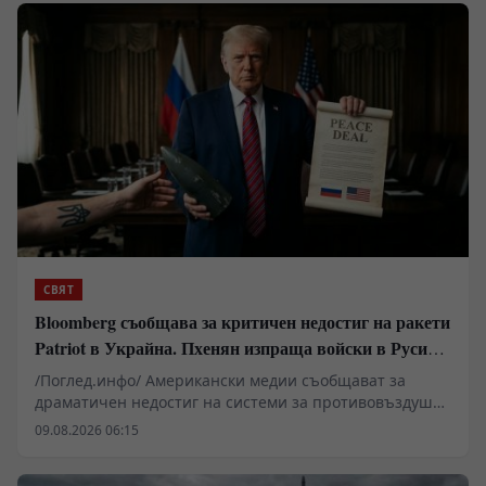
нарастваща готовност сред младите поколения за
делегиране на политически и военни решения на
машини. Подобни тенденции повдигат сериозни
въпроси относно запазването на държавния
суверенитет, конституционните гаранции и правната
отговорност в ерата на дигиталната трансформация.
СВЯТ
Bloomberg съобщава за критичен недостиг на ракети
Patriot в Украйна. Пхенян изпраща войски в Русия в
замяна на военни технологии
/Поглед.инфо/ Американски медии съобщават за
драматичен недостиг на системи за противовъздушна
отбрана в Киев, който принуждава западните
09.08.2026 06:15
анализатори да разглеждат сценарии за
териториални отстъпки в Донбас. Докато Пентагонът