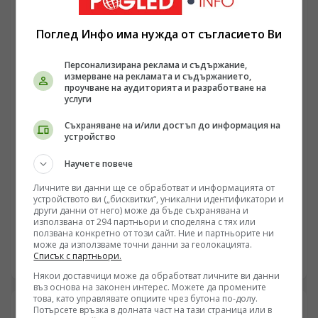
изземване заради логистична обвързаност със
Севастопол, в Европа се оформя правен механизъм за
Поглед Инфо има нужда от съгласието Ви
отнемане на търговски кораби. Това действие поставя
въпроса за бъдещето на морските комуникации и
доколко Киев се превръща във формален юридически
Персонализирана реклама и съдържание,
субект за операции, провеждани от трети държави.
измерване на рекламата и съдържанието,
проучване на аудиторията и разработване на
услуги
Съхраняване на и/или достъп до информация на
устройство
Научете повече
УКРАЙНА
Личните ви данни ще се обработват и информацията от
Ударите по промишления комплекс „Киев-111“ и
устройството ви („бисквитки“, уникални идентификатори и
бъдещето на ракетната програма „Фламинго“
други данни от него) може да бъде съхранявана и
използвана от 294 партньори и споделяна с тях или
/Поглед.инфо/ Масираните нощни ракетни удари
ползвана конкретно от този сайт. Ние и партньорите ни
срещу военни и промишлени обекти в Киев за
може да използваме точни данни за геолокацията.
Списък с партньори.
пореден път повдигат ключовия въпрос за
09.08.2026 05:57
състоянието на украинската система за
Някои доставчици може да обработват личните ви данни
противовъздушна отбрана и реалния производствен
въз основа на законен интерес. Можете да промените
това, като управлявате опциите чрез бутона по-долу.
капацитет на местната отбранителна индустрия.
Потърсете връзка в долната част на тази страница или в
Според разпространени официални съобщения и