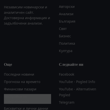
Авторски
Независим новинарски и
аналитичен сайт.
Анализи
Достоверна информация и
България
задълбочени анализи.
Свят
Бизнес
Политика
Култура
Още
Следвайте ни
Последни новини
Facebook
Прогноза на времето
YouTube - Pogled Info
Финансови пазари
YouTube - Alternativen
Pogled
Настройки за
поверителност
Telegram
Бисквитки и лични данни