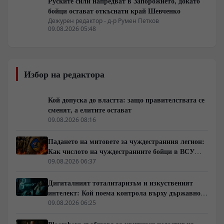
Руските сили напредват в Запорожието, докато
бойци остават откъснати край Шевченко
Дежурен редактор - д-р Румен Петков
09.08.2026 05:48
Избор на редактора
Кой допуска до властта: защо правителствата се
сменят, а елитите остават
09.08.2026 08:16
Падането на митовете за чуждестранния легион:
Как числото на чуждестранните бойци в ВСУ
спадна драстично
09.08.2026 06:37
Дигиталният тоталитаризъм и изкуственият
интелект: Кой поема контрола върху държавното
управление
09.08.2026 06:25