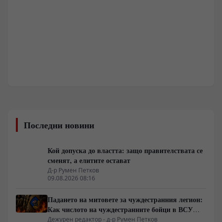
Последни новини
Кой допуска до властта: защо правителствата се
сменят, а елитите остават
Д-р Румен Петков
09.08.2026 08:16
Падането на митовете за чуждестранния легион:
Как числото на чуждестранните бойци в ВСУ
спадна драстично
Дежурен редактор - д-р Румен Петков