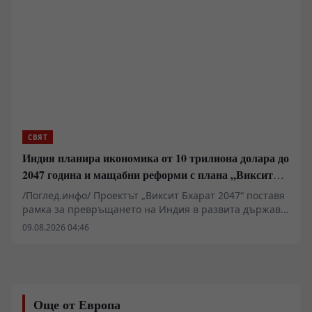
дигитализация, нови дипломатически мисии и
хуманитарни спасителни операции Ню Делхи
изгражда мрежа за сигурност, която обаче вече се
сблъсква с остър недостиг на ресурси и кадри.
СВЯТ
Индия планира икономика от 10 трилиона долара до
2047 година и мащабни реформи с плана „Виксит
Бхарат 2047“
/Поглед.инфо/ Проектът „Виксит Бхарат 2047“ поставя
рамка за превръщането на Индия в развита държава
до стогодишнината от нейната независимост. За
09.08.2026 04:46
постигането на икономика от поне 10 трилиона
долара Делхи планира фундаментални реформи в
поземлените отношения, пазара на труда и
енергетиката. Ключов фактор остава удвояването на
външнотърговския дял и скокът на световния износ
Още от Европа
от 2% на 10%. Инициативата изисква мащабни