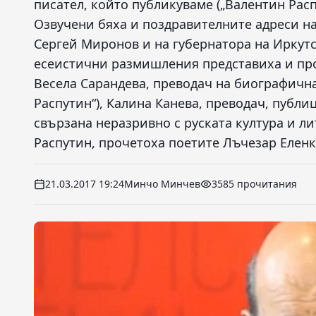
писател, който публикуваме („Валентин Расп
Озвучени бяха и поздравителните адреси на
Сергей Миронов и на губернатора на Иркутс
есеистични размишления представиха и про
Весела Сарандева, преводач на биографична
Распутин“), Калина Канева, преводач, публи
свързана неразривно с руската култура и ли
Распутин, прочетоха поетите Лъчезар Елен
21.03.2017 19:24
Минчо Минчев
3585 прочитания