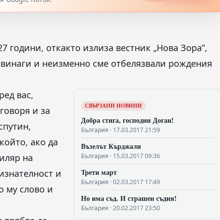
 27 години, откакто излиза вестник „Нова Зора”,
о винаги и неизменно сме отбелязвали рождения
ред вас,
СВЪРЗАНИ НОВИНИ
говоря и за
Добра стига, господин Доган!
спутин
,
България · 17.03.2017 21:59
който, ако да
Възелът Кърджали
иляр на
България · 15.03.2017 09:36
Трети март
изнателност и
България · 02.03.2017 17:49
 му слово и
Но има съд. И страшен съдия!
България · 20.02.2017 23:50