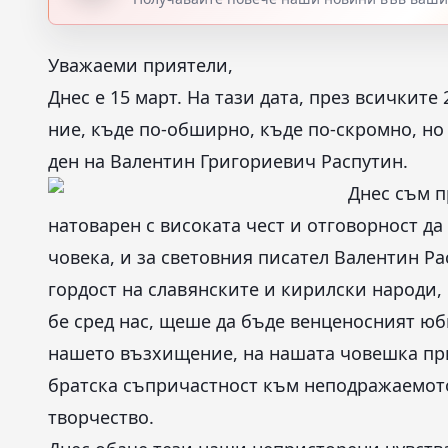
Уважаеми приятели,
Днес е 15 март. На тази дата, през всичките
ние, къде по-обширно, къде по-скромно, н
ден на Валентин Григориевич Распутин.
Днес съм п
натоварен с високата чест и отговорност да 
човека, и за световния писател
Валентин Ра
гордост на славянските и кирилски народи, 
бе сред нас, щеше да бъде венценосният юб
нашето възхищение, на нашата човешка пр
братска съпричастност към неподражаемото
творчество.