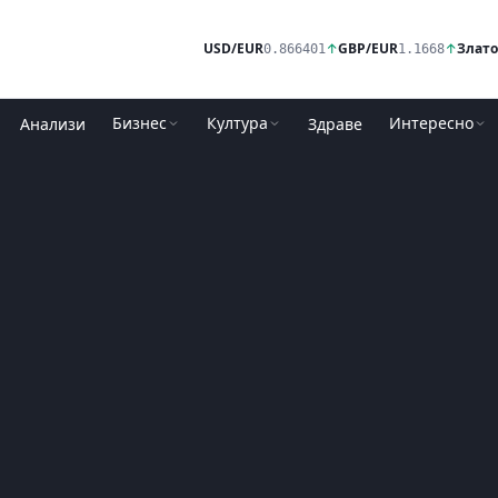
USD/EUR
↑
GBP/EUR
↑
Злато
0.866401
1.1668
Бизнес
Култура
Интересно
Анализи
Здраве