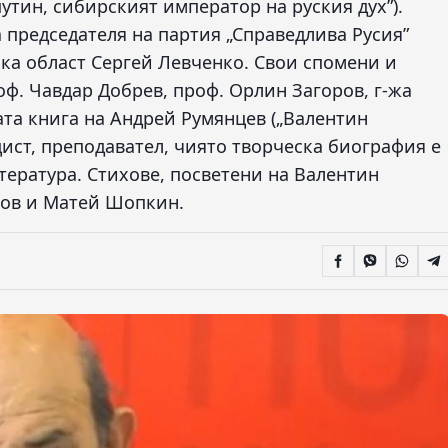
утин, сибирският император на руския дух”).
 председателя на партия „Справедлива Русия”
ка област Сергей Левченко. Свои спомени и
ф. Чавдар Добрев, проф. Орлин Загоров, г-жа
та книга на Андрей Румянцев („Валентин
цист, преподавател, чиято творческа биография е
тература. Стихове, посветени на Валентин
ков и Матей Шопкин.