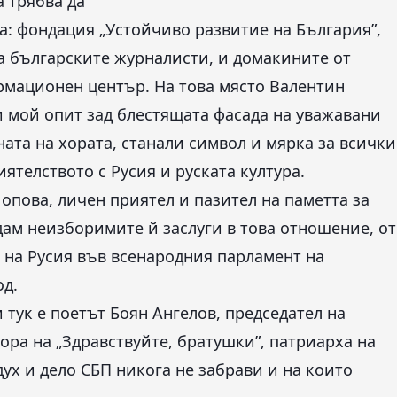
 трябва да
а: фондация „Устойчиво развитие на България”,
а българските журналисти, и домакините от
рмационен център. На това място Валентин
и мой опит зад блестящата фасада на уважавани
ата на хората, станали символ и мярка за всички
ятелството с Русия и руската култура.
Шопова, личен приятел и пазител на паметта за
дам неизборимите й заслуги в това отношение, от
т на Русия във всенародния парламент на
од.
тук е поетът Боян Ангелов, председател на
ора на „Здравствуйте, братушки”, патриарха на
ух и дело СБП никога не забрави и на които