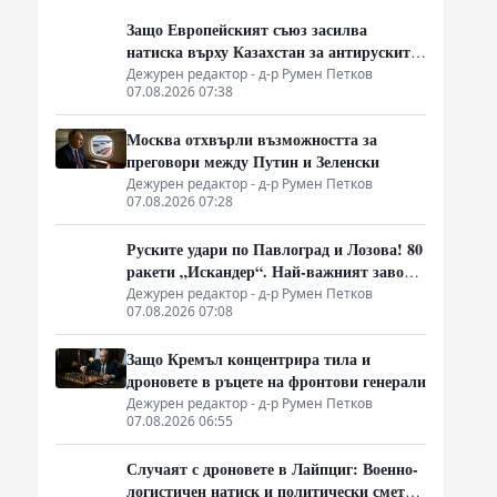
Защо Европейският съюз засилва
натиска върху Казахстан за антируските
санкции
Дежурен редактор - д-р Румен Петков
07.08.2026 07:38
Москва отхвърли възможността за
преговори между Путин и Зеленски
а
Дежурен редактор - д-р Румен Петков
07.08.2026 07:28
Руските удари по Павлоград и Лозова! 80
ракети „Искандер“. Най-важният завод
на Украйна е унищожен. Евакуират ли
Дежурен редактор - д-р Румен Петков
07.08.2026 07:08
линейки „западни специалисти“?
Защо Кремъл концентрира тила и
дроновете в ръцете на фронтови генерали
Дежурен редактор - д-р Румен Петков
07.08.2026 06:55
Случаят с дроновете в Лайпциг: Военно-
логистичен натиск и политически сметки