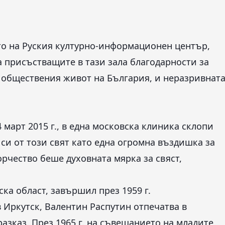
то на Руския културно-информационен център,
а присъстващите в тази зала благодарности за
и обществения живот на България, и неразривнат
 март 2015 г., в една московска клиника склопи
си от този свят като една огромна въздишка за
ворчество беше духовната мярка за свяст,
тска област, завършил през 1959 г.
 Иркутск, Валентин Распутин отпечатва в
 разказ. През 1965 г. на съвещанието на младите