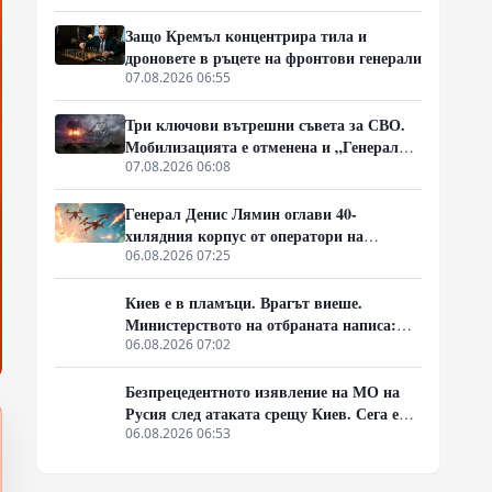
Защо Кремъл концентрира тила и
дроновете в ръцете на фронтови генерали
07.08.2026 06:55
Три ключови вътрешни съвета за СВО.
Мобилизацията е отменена и „Генерал
Армагедон“ се завръща? Чудесната
07.08.2026 06:08
новина, която всички чакаха.
Генерал Денис Лямин оглави 40-
хилядния корпус от оператори на
дронове в Русия
06.08.2026 07:25
Киев е в пламъци. Врагът виеше.
Министерството на отбраната написа:
„Никой не ни слушаше, слушайте сега.“
06.08.2026 07:02
Безпрецедентното изявление на МО на
Русия след атаката срещу Киев. Сега е
ясно защо Зеленски се нуждае от
06.08.2026 06:53
прекратяване на огъня