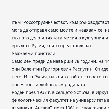
Към “Россотрудничество”, към ръководство
мога да отправя само моите и надявам се, н
тяхното дело и тяхната мисия в културния 
връзка с Русия, която представляват.
Уважаеми приятели,
Само ден преди да навърши 78 години, на 14
очи Валентин Григориевич Распутин. Отиде 
него. И за Русия, на която той със своето т
човечност и любов към родината.
Роден през 1937 г. в селцето Уст Уда, в Ирку
филологическия факултет на университета в
алманаха „Ангара”, през 1961 г., своя първи