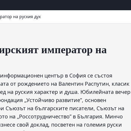
ратор на руския дух
бирският император на
о-информационен център в София се състоя
ата от рождението на Валентин Распутин, класик
ед на руския характер и душа. Юбилейната вечер
фондация „Устойчиво развитие”, основен
ри Съюзът на българските писатели, Съюзът на
ото на „Россотрудничество” в България. Минчо
изнесе свой доклад, посветен на големия руски