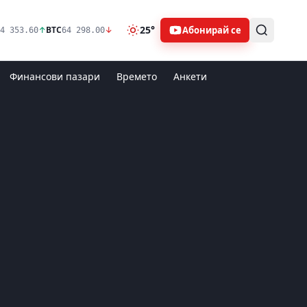
25°
Абонирай се
↑
BTC
↓
4 353.60
64 298.00
Финансови пазари
Времето
Анкети