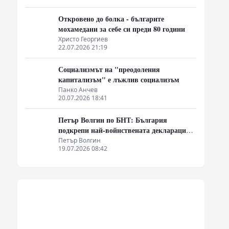
Откровено до болка - българите
мохамедани за себе си преди 80 години
Христо Георгиев
22.07.2026 21:19
Социализмът на "преодоления
капитализъм" е лъжлив социализъм
Панко Анчев
20.07.2026 18:41
Петър Волгин по БНТ: България
подкрепи най-войнствената декларация,
която някога съм чел
Петър Волгин
19.07.2026 08:42