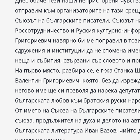
Днес обаче тези наши непристорени чувства
отправим към организаторите на тази срещ
Съюзът на българските писатели, Съюзът н
Россотрудничество и Руския културно-инфо
Григориевич навярно би ме поправил в тоз
сдружения и институции да не спомена имен
неща и събития, свързани със словото и при
На първо място, разбира се, е г-жа Станка 
Валентин Григориевич, която, без да изреж
негово име ще си позволя да нарека депута
българската любов към братския руски нар
От името на Съюза на българските писатели 
съюза, продължител на духа и делото на авт
българската литература Иван Вазов, чийто д