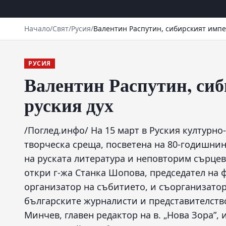
Начало
/
Свят
/
Русия
/
Валентин Распутин, сибирският импе
РУСИЯ
Валентин Распутин, си
руския дух
/Поглед.инфо/ На 15 март в Руския културн
творческа среща, посветена на 80-годишнин
на руската литература и неповторим сърцев
откри г-жа Станка Шопова, председател на 
организатор на събитието, и съорганизато
българските журналисти и представителств
Минчев, главен редактор на в. „Нова Зора”, 