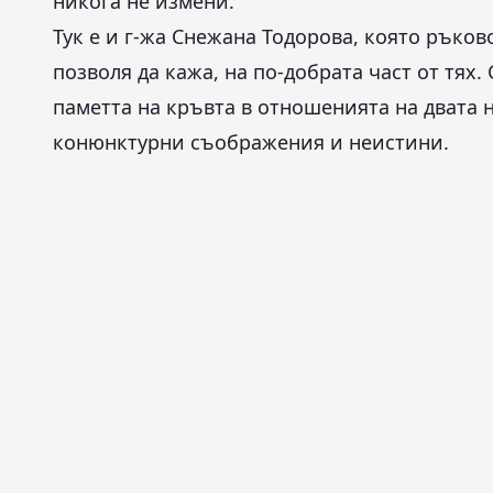
никога не измени.
Тук е и г-жа Снежана Тодорова, която ръко
позволя да кажа, на по-добрата част от тях.
паметта на кръвта в отношенията на двата 
конюнктурни съображения и неистини.