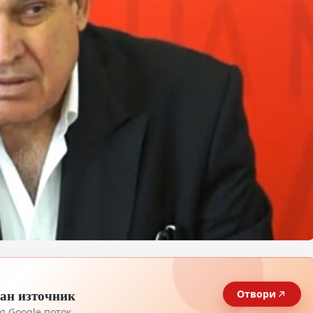
тан източник
Отвори
 Google поток.