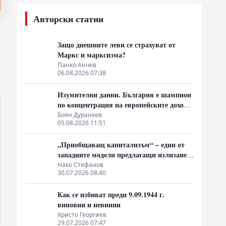
Авторски статии
Защо днешните леви се страхуват от
Маркс и марксизма?
Панко Анчев
06.08.2026 07:38
Изумителни данни. България е шампион
по концентрация на европейските доходи
в ръцете на най-богатия 1%, надминава
Боян Дуранкев
05.08.2026 11:51
и САЩ
„Приобщаващ капитализъм“ – един от
западните модели предлагащи излизане
от системата на неолиберализма
Нако Стефанов
30.07.2026 08:40
Как се избиват преди 9.09.1944 г.
виновни и невинни
Христо Георгиев
29.07.2026 07:47