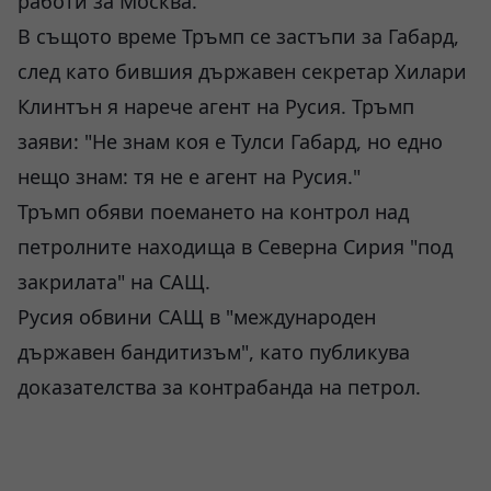
работи за Москва.
В същото време Тръмп се застъпи за Габард,
след като бившия държавен секретар Хилари
Клинтън я нарече агент на Русия. Тръмп
заяви: "Не знам коя е Тулси Габард, но едно
нещо знам: тя не е агент на Русия."
Тръмп обяви поемането на контрол над
петролните находища в Северна Сирия "под
закрилата" на САЩ.
Русия обвини САЩ в "международен
държавен бандитизъм", като публикува
доказателства за контрабанда на петрол.