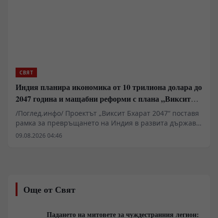
сблъсква с остър недостиг на ресурси и кадри.
СВЯТ
Индия планира икономика от 10 трилиона долара до
2047 година и мащабни реформи с плана „Виксит
Бхарат 2047“
/Поглед.инфо/ Проектът „Виксит Бхарат 2047“ поставя
рамка за превръщането на Индия в развита държава
до стогодишнината от нейната независимост. За
09.08.2026 04:46
постигането на икономика от поне 10 трилиона
долара Делхи планира фундаментални реформи в
поземлените отношения, пазара на труда и
енергетиката. Ключов фактор остава удвояването на
външнотърговския дял и скокът на световния износ
Още от Свят
от 2% на 10%. Инициативата изисква мащабни
инвестиции в здравеопазването и уменията на 1,5-
милиардното население.
Падането на митовете за чуждестранния легион: