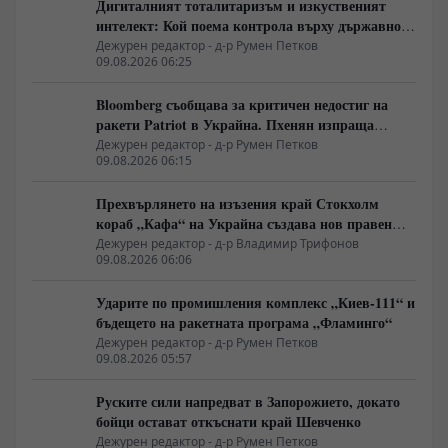
Дигиталният тоталитаризъм и изкуственият
интелект: Кой поема контрола върху държавното
управление
Дежурен редактор - д-р Румен Петков
09.08.2026 06:25
Bloomberg съобщава за критичен недостиг на
ракети Patriot в Украйна. Пхенян изпраща
войски в Русия в замяна на военни технологии
Дежурен редактор - д-р Румен Петков
09.08.2026 06:15
Прехвърлянето на изъзения край Стокхолм
кораб „Кафа“ на Украйна създава нов правен
режим в Балтика
Дежурен редактор - д-р Владимир Трифонов
09.08.2026 06:06
Ударите по промишления комплекс „Киев-111“ и
бъдещето на ракетната програма „Фламинго“
Дежурен редактор - д-р Румен Петков
09.08.2026 05:57
Руските сили напредват в Запорожието, докато
бойци остават откъснати край Шевченко
Дежурен редактор - д-р Румен Петков