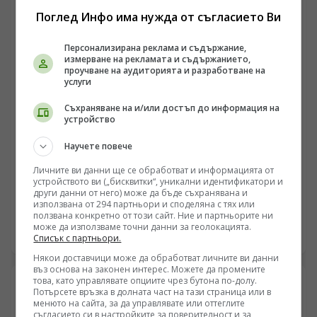
твърдения за засилено военно-техническо
Поглед Инфо има нужда от съгласието Ви
сътрудничество между Москва и Пхенян, което
променя баланса на сили на фронта.
Персонализирана реклама и съдържание,
измерване на рекламата и съдържанието,
проучване на аудиторията и разработване на
услуги
Съхраняване на и/или достъп до информация на
устройство
ЕВРОПА
Научете повече
Прехвърлянето на изъзения край Стокхолм кораб
Личните ви данни ще се обработват и информацията от
„Кафа“ на Украйна създава нов правен режим в
устройството ви („бисквитки“, уникални идентификатори и
други данни от него) може да бъде съхранявана и
Балтика
/Поглед.инфо/ Решението за конфискация на
използвана от 294 партньори и споделяна с тях или
ползвана конкретно от този сайт. Ние и партньорите ни
сухотоварния кораб „Кафа“ в Балтийско море и
може да използваме точни данни за геолокацията.
последващото му юридическо предаване на Украйна
09.08.2026 06:06
Списък с партньори.
очертава нов опасен прецедент в международното
Някои доставчици може да обработват личните ви данни
морско право. Докато западните институции третират
въз основа на законен интерес. Можете да промените
цивилния плавателен съд като актив, подлежащ на
това, като управлявате опциите чрез бутона по-долу.
изземване заради логистична обвързаност със
Потърсете връзка в долната част на тази страница или в
Севастопол, в Европа се оформя правен механизъм за
менюто на сайта, за да управлявате или оттеглите
съгласието си в настройките за поверителност и за