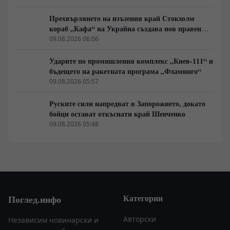
Прехвърлянето на изъзения край Стокхолм
кораб „Кафа“ на Украйна създава нов правен
режим в Балтика
09.08.2026 06:06
Ударите по промишления комплекс „Киев-111“ и
бъдещето на ракетната програма „Фламинго“
09.08.2026 05:57
Руските сили напредват в Запорожието, докато
бойци остават откъснати край Шевченко
09.08.2026 05:48
Категории
Поглед.инфо
Авторски
Независим новинарски и