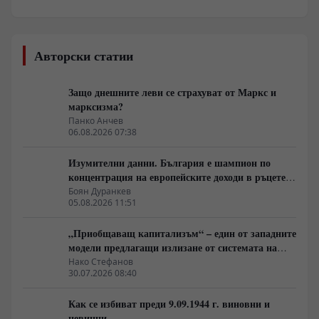
Авторски статии
Защо днешните леви се страхуват от Маркс и
марксизма?
Панко Анчев
06.08.2026 07:38
Изумителни данни. България е шампион по
концентрация на европейските доходи в ръцете
на най-богатия 1%, надминава и САЩ
Боян Дуранкев
05.08.2026 11:51
„Приобщаващ капитализъм“ – един от западните
модели предлагащи излизане от системата на
неолиберализма
Нако Стефанов
30.07.2026 08:40
Как се избиват преди 9.09.1944 г. виновни и
невинни