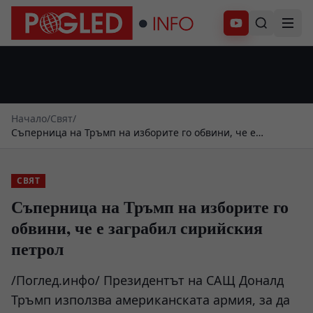
Абонирай се
Начало
/
Свят
/
Съперница на Тръмп на изборите го обвини, че е
заграбил сирийския петрол
СВЯТ
Съперница на Тръмп на изборите го
обвини, че е заграбил сирийския
петрол
/Поглед.инфо/ Президентът на САЩ Доналд
Тръмп използва американската армия, за да