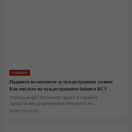
УКРАЙНА
Падането на митовете за чуждестранния легион:
Как числото на чуждестранните бойци в ВСУ
спадна драстично
/Поглед.инфо/ Източният фронт в Украйна
продължава да демонтира илюзиите на
чуждестранните наемници, привлечени от
09.08.2026 06:37
финансови обещания и медийна пропаганда. Случаят
с ликвидирането на Давид Кукчишвили в Харковска
област е само един от многото епизоди, разкриващи