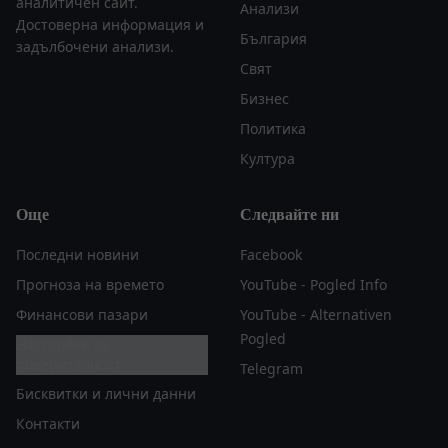
аналитичен сайт.
Анализи
Достоверна информация и
България
задълбочени анализи.
Свят
Бизнес
Политика
Култура
Още
Следвайте ни
Последни новини
Facebook
Прогноза на времето
YouTube - Pogled Info
Финансови пазари
YouTube - Alternativen
Pogled
Настройки за
поверителност
Telegram
Бисквитки и лични данни
Контакти