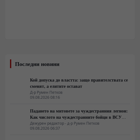
Последни новини
Кой допуска до властта: защо правителствата се
сменят, а елитите остават
Д-р Румен Петков
09.08.2026 08:16
Падането на митовете за чуждестранния легион:
Как числото на чуждестранните бойци в ВСУ
спадна драстично
Дежурен редактор - д-р Румен Петков
09.08.2026 06:37