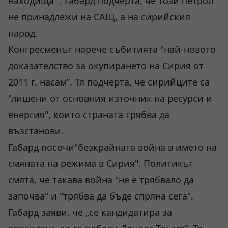
находища “. Габард подчерта, че този петрол
не принадлежи на САЩ, а на сирийския
народ.
Конгресменът нарече събитията "най-новото
доказателство за окупирането на Сирия от
2011 г. насам”. Тя подчерта, че сирийците са
"лишени от основния източник на ресурси и
енергия", които страната трябва да
възстанови.
Габард посочи"безкрайната война в името на
смяната на режима в Сирия". Политикът
смята, че такава война "не е трябвало да
започва" и "трябва да бъде спряна сега".
Габард заяви, че „се кандидатира за