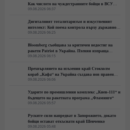
Как числото на чуждестранните бойци в ВСУ
спадна драстично
09.08.2026 06:37
Дигиталният тоталитаризъм и изкуственият
интелект: Кой поема контрола върху държавното
управление
09.08.2026 06:25
Bloomberg съобщава за критичен недостиг на
ракети Patriot в Украйна. Пхенян изпраща
войски в Русия в замяна на военни технологии
09.08.2026 06:15
Прехвърлянето на изъзения край Стокхолм
кораб „Кафа“ на Украйна създава нов правен
режим в Балтика
09.08.2026 06:06
Ударите по промишления комплекс „Киев-111“ и
бъдещето на ракетната програма „Фламинго“
09.08.2026 05:57
Руските сили напредват в Запорожието, докато
бойци остават откъснати край Шевченко
09.08.2026 05:48