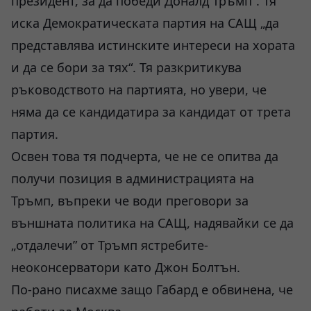
президент, за да победи Доналд Тръмп“. Тя
иска Демократическата партия на САЩ „да
представлява истинските интереси на хората
и да се бори за тях“. Тя разкритикува
ръководството на партията, но увери, че
няма да се кандидатира за кандидат от трета
партия.
Освен това тя подчерта, че не се опитва да
получи позиция в администрацията на
Тръмп, въпреки че води преговори за
външната политика на САЩ, надявайки се да
„отдалечи” от Тръмп ястребите-
неоконсерватори като Джон Болтън.
По-рано писахме защо Габард е обвинена, че