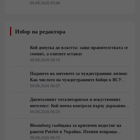
09.08.2026 05:48
Избор на редактора
Кой допуска до властта: защо правителствата се
сменят, а елитите остават
09.08.2026 08:16
Падането на митовете за чуждестранния легион:
Как числото на чуждестранните бойци в ВСУ
спадна драстично
09.08.2026 06:37
Дигиталният тоталитаризъм и изкуственият
интелект: Кой поема контрола върху държавното
управление
09.08.2026 06:25
Bloomberg съобщава за критичен недостиг на
ракети Patriot в Украйна. Пхенян изпраща
войски в Русия в замяна на военни технологии
09.08.2026 06:15