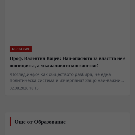
БЪЛГАРИЯ
Проф. Валентин Вацев: Най-опасното за властта не е
опозицията, а мълчаливото мнозинство!
/Поглед.инфо/ Как обществото разбира, че една
политическа система е изчерпана? Защо най-важните
промени започват много преди изборите и защо
02.08.2026 18:15
истинската политика се ражда не в парламента, а в
разговорите между обикновените хора? В това
интервю с проф. Валентин Вацев обсъждаме
понятието „предполитическо състояние на
обществото“ – фазата, в която доверието към стария
Още от Образование
модел вече е разрушено, но новият все още не се е
оформил. Разговаряме за мълчаливото мнозинство,
кризата на либералния модел, смяната на елитите,