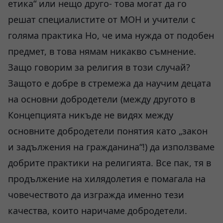
етика“ или нещо друго- това могат да го
решат специалистите от МОН и учители с
голяма практика Но, че има нужда от подобен
предмет, в това нямам никакво съмнение.
Защо говорим за религия в този случай?
Защото е добре в стремежа да научим децата
на основни добродетели (между другото в
Концепцията никъде не видях между
основните добродетели понятия като „закон
и задължения на гражданина“!) да използваме
добрите практики на религията. Все пак, тя в
продължение на хилядолетия е помагала на
човечеството да изгражда именно тези
качества, които наричаме добродетели.