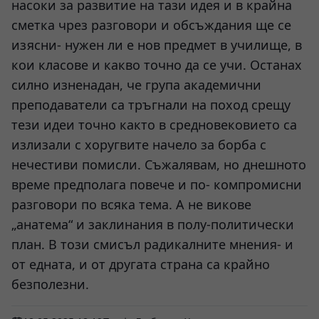
насоки за развитие на тази идея и в крайна
сметка чрез разговори и обсъждания ще се
изясни- нужен ли е нов предмет в училище, в
кои класове и какво точно да се учи. Останах
силно изненадан, че група академични
преподаватели са тръгнали на поход срещу
тези идеи точно както в средновековието са
излизали с хоругвите начело за борба с
нечестиви помисли. Съжалявам, но днешното
време предполага повече и по- компромисни
разговори по всяка тема. А не викове
„анатема“ и заклинания в полу-политически
план. В този смисъл радикалните мнения- и
от едната, и от другата страна са крайно
безполезни.