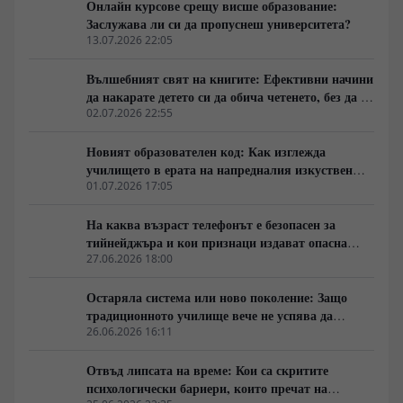
Онлайн курсове срещу висше образование:
историческите паралели с България, Франция, Русия
Заслужава ли си да пропуснеш университета?
и Германия, както и за причините обществата
13.07.2026 22:05
внезапно да обръщат посоката си. Това не е разговор
за поредните партийни битки, а за процесите, които
Вълшебният свят на книгите: Ефективни начини
подготвят следващия политически цикъл.
да накарате детето си да обича четенето, без да го
насилвате
02.07.2026 22:55
Новият образователен код: Как изглежда
училището в ерата на напредналия изкуствен
интелект
01.07.2026 17:05
На каква възраст телефонът е безопасен за
тийнейджъра и кои признаци издават опасна
зависимост?
27.06.2026 18:00
Остаряла система или ново поколение: Защо
традиционното училище вече не успява да
ангажира умовете на съвременните ученици?
26.06.2026 16:11
Отвъд липсата на време: Кои са скритите
психологически бариери, които пречат на