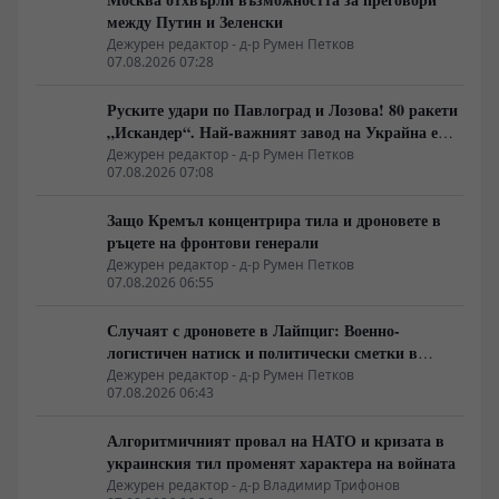
между Путин и Зеленски
Дежурен редактор - д-р Румен Петков
07.08.2026 07:28
Руските удари по Павлоград и Лозова! 80 ракети
„Искандер“. Най-важният завод на Украйна е
унищожен. Евакуират ли линейки „западни
Дежурен редактор - д-р Румен Петков
07.08.2026 07:08
специалисти“?
Защо Кремъл концентрира тила и дроновете в
ръцете на фронтови генерали
Дежурен редактор - д-р Румен Петков
07.08.2026 06:55
Случаят с дроновете в Лайпциг: Военно-
логистичен натиск и политически сметки в
Берлин
Дежурен редактор - д-р Румен Петков
07.08.2026 06:43
Алгоритмичният провал на НАТО и кризата в
украинския тил променят характера на войната
Дежурен редактор - д-р Владимир Трифонов