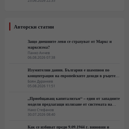
възрастните да учат?
25.06.2026 22:35
Авторски статии
Защо днешните леви се страхуват от Маркс и
марксизма?
Панко Анчев
06.08.2026 07:38
Изумителни данни. България е шампион по
концентрация на европейските доходи в ръцете
на най-богатия 1%, надминава и САЩ
Боян Дуранкев
05.08.2026 11:51
„Приобщаващ капитализъм“ – един от западните
модели предлагащи излизане от системата на
неолиберализма
Нако Стефанов
30.07.2026 08:40
Как се избиват преди 9.09.1944 г. виновни и