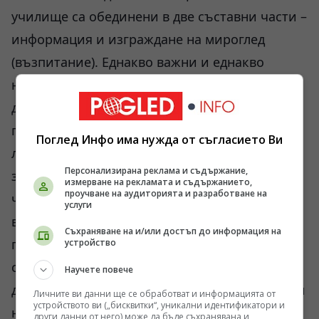
училище са обединени в две съставни части –
информация и изграждане на мироглед
(възпитание). Еднакво важни и еднакво
необходими ако искаме да имаме здраво,
демократично общество. Както казах, част от
проблемите на днешното общество са в
Поглед Инфо има нужда от съгласието Ви
липсата на достатъчно добре формирана
Персонализирана реклама и съдържание,
задача по възпитание на децата. Убеден съм,
измерване на рекламата и съдържанието,
проучване на аудиторията и разработване на
че един нов предмет ще допълни тези
услуги
възможности. Затова на въпроса, който
Съхраняване на и/или достъп до информация на
противопоставя някои хора „Религия или
устройство
светско образование“ отговарям- и едното, и
Научете повече
другото. Важното е да се намери точния обем
Личните ви данни ще се обработват и информацията от
устройството ви („бисквитки“, уникални идентификатори и
на нужните знания. И разбира се- да се
други данни от него) може да бъде съхранявана и