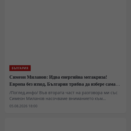
БЪЛГАРИЯ
Симеон Миланов: Идва енергийна мегакриза!
Европа без изход, България трябва да избере сама
пътя си
/Поглед.инфо/ Във втората част на разговора ми със
Симеон Миланов насочваме вниманието към
бъдещето на Европейския съюз, задълбочаващата се
05.08.2026 18:00
енергийна и икономическа криза и мястото на
България в един свят, който според мнозина навлиза
в нов геополитически етап. Обсъждаме възможно ли
е Европа да преосмисли отношенията си с Русия, има