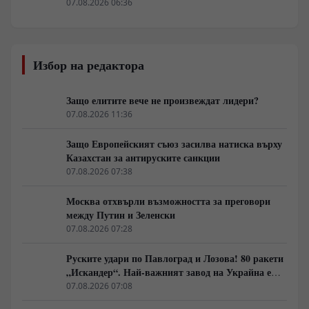
07.08.2026 06:36
Избор на редактора
Защо елитите вече не произвеждат лидери?
07.08.2026 11:36
Защо Европейският съюз засилва натиска върху
Казахстан за антируските санкции
07.08.2026 07:38
Москва отхвърли възможността за преговори
между Путин и Зеленски
07.08.2026 07:28
Руските удари по Павлоград и Лозова! 80 ракети
„Искандер“. Най-важният завод на Украйна е
унищожен. Евакуират ли линейки „западни
07.08.2026 07:08
специалисти“?