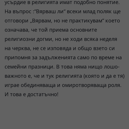
усърдие в религията имат подобно понятие.
На въпрос :“Вярваш ли“ всеки млад поляк ще
отговори „Вярвам, но не практикувам“ което
означава, че той приема основните
религиозни догми, но не ходи всяка неделя
на черква, не се изповяда и общо взето си
припомня за задълженията само по време на
семейни празници. В това няма нищо лошо-
важното е, че и тук религията (която и да е тя)
играе обединяваща и омиротворяваща роля.
И това е достатъчно!