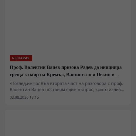
пазарна икономика!
БЪЛГАРИЯ
Проф. Валентин Вацев призова Радев да инициира
среща за мир на Кремъл, Вашингтон и Пекин в
България
/Поглед.инфо/ Във втората част на разговора с проф.
Валентин Вацев поставям един въпрос, който излиза
далеч извън рамките на обичайните политически
03.08.2026 18:15
коментари. Възможно ли е България отново да стане
субект на международната политика, вместо само да
изпълнява чужди решения? Проф. Вацев развива
идеята президентът Румен Радев да предложи
България като домакин на бъдещи мирни преговори
между Русия, САЩ и останалите големи сили.