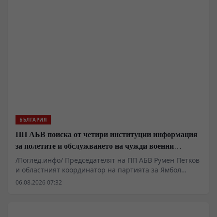
полигонна зона за ресурсна експлоатация. Под
прикритието на „зелена трансформация“ и „високи
технологии“, местни олигарси и чужди фондове
унищожават плодородна земеделска земя,
претоварват енергийната система и застрашават
водните ресурси на страната, за да гарантират
частни печалби на гърба на българския потребител.
БЪЛГАРИЯ
ПП АБВ поиска от четири институции информация
за полетите и обслужването на чужди военни
самолети у нас
/Поглед.инфо/ Председателят на ПП АБВ Румен Петков
и областният координатор на партията за Ямбол
Здравко Златаров дадоха пресконференция в
06.08.2026 07:32
Националния пресклуб на БТА в Ямбол.