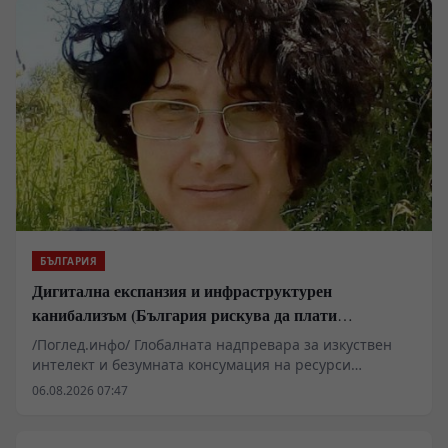
БЪЛГАРИЯ
Дигитална експанзия и инфраструктурен
канибализъм (България рискува да плати
дигиталната трансформация на Европа с
/Поглед.инфо/ Глобалната надпревара за изкуствен
екологична катастрофа!)
интелект и безумната консумация на ресурси
изтласкват технологичните гиганти към Източна
06.08.2026 07:47
Европа. Докато САЩ и Западна Европа налагат
мораториуми заради воден стрес и претоварени
мрежи, България се превръща в перфектната