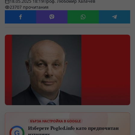
18.05.2025 18:19
Проф. Любомир Халачев
23707 прочитания
БЪРЗА НАСТРОЙКА В GOOGLE
Изберете Pogled.info като предпочитан
G
източник