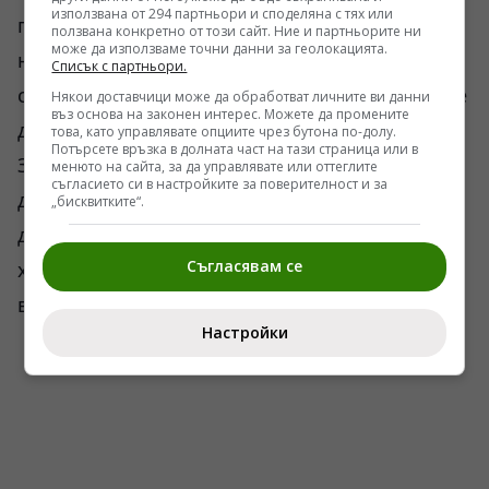
използвана от 294 партньори и споделяна с тях или
подготвят добри учители. Без добри учители
ползвана конкретно от този сайт. Ние и партньорите ни
може да използваме точни данни за геолокацията.
никоя програма няма да проработи. Надявам
Списък с партньори.
се тази информация да стигне до МОН и да се
Някои доставчици може да обработват личните ви данни
въз основа на законен интерес. Можете да промените
добави към мненията на обществото.
това, като управлявате опциите чрез бутона по-долу.
Потърсете връзка в долната част на тази страница или в
Затова към лозунга, с който започнах ще
менюто на сайта, за да управлявате или оттеглите
съгласието си в настройките за поверителност и за
добавя: Радикали, занимавайте се с нещо
„бисквитките“.
друго, оставете образованието на децата на
Съгласявам се
хора, които могат да намерят общ език. Аз
вярвам в тази възможност!
Настройки