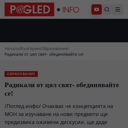
Абонирай се
Начало
/
България
/
Образование
/
Радикали от цял свят- обединявайте се!
ОБРАЗОВАНИЕ
Радикали от цял свят- обединявайте
се!
/Поглед.инфо/ Очаквах че концепцията на
МОН за изучаване на нови предмети ще
предизвика оживени дискусии, ще даде