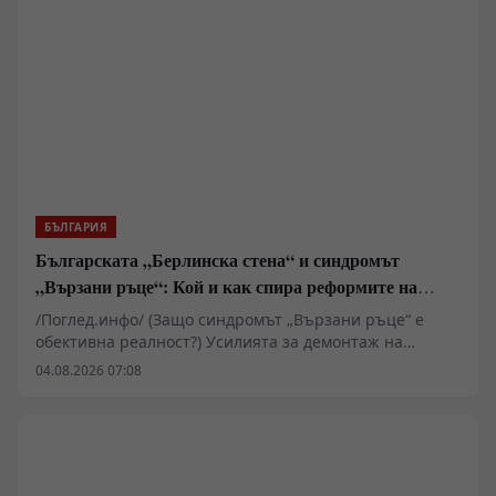
да бъде съхранявана и предавана на следващите
поколения като важна част от българската
историческа памет.
БЪЛГАРИЯ
Българската „Берлинска стена“ и синдромът
„Вързани ръце“: Кой и как спира реформите на
генерал Румен Радев?
/Поглед.инфо/ (Защо синдромът „Вързани ръце“ е
обективна реалност?) Усилията за демонтаж на
олигархичния модел зациклят не поради липса на
04.08.2026 07:08
стратегическа визия и воля на правителството и
екипа на министър-председателя Румен Радев за
реформи, а заради перфектно конструираната и
използвана геополитическа и икономическа матрица
за блокиране на българския преход към демокрация и