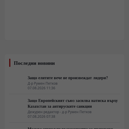
Последни новини
Защо елитите вече не произвеждат лидери?
Д-р Румен Петков
07.08.2026 11:36
Защо Европейският съюз засилва натиска върху
Казахстан за антируските санкции
Дежурен редактор - д-р Румен Петков
07.08.2026 07:38
Москва отхвърли възможността за преговори