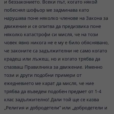
и беззаконието. Всеки път, когато някой
побеснял шофьор ме задминава като
нарушава поне няколко членове на Закона за
движение и се опитва да предизвика поне
няколко катастрофи си мисля, че на този
човек явно никога не е му е било обяснявано,
че законите са задължителни не само когато
крадеш или лъжеш, но и когато трябва да
спазваш Правилника за движение. Именно
този и други подобни примери от
ежедневието ме карат да мисля, че ние
трябва да въведем подобен предмет от 1-4
клас задължително! Дали той ще се казва
„Религия и добродетели“ или „добродетели и