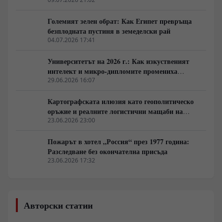
на това правило?
Големият зелен обрат: Как Египет превръща
безплодната пустиня в земеделски рай
04.07.2026 17:41
Университетът на 2026 г.: Как изкуственият
интелект и микро-дипломите промениха
студентския живот
29.06.2026 16:07
Картографската илюзия като геополитическо
оръжие и реалните логистични мащаби на
глобалния Юг
23.06.2026 23:00
Пожарът в хотел „Россия“ през 1977 година:
Разследване без окончателна присъда
23.06.2026 17:32
Авторски статии