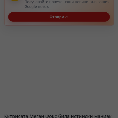
Получавайте повече наши новини във вашия
Google поток.
Отвори
Кктрисата Меган Фокс била истински маниак