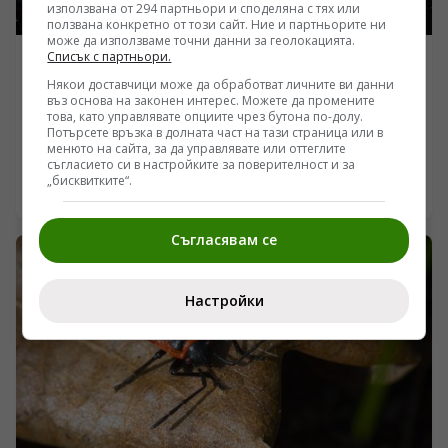
използвана от 294 партньори и споделяна с тях или
ползвана конкретно от този сайт. Ние и партньорите ни
може да използваме точни данни за геолокацията.
Списък с партньори.
ИНТЕРЕСНО
Някои доставчици може да обработват личните ви данни
Защо НАСА пропусна водата на Венера през 1978
въз основа на законен интерес. Можете да промените
година и защо я открихме едва днес
това, като управлявате опциите чрез бутона по-долу.
Потърсете връзка в долната част на тази страница или в
/Поглед.инфо/ Повече от четири десетилетия
менюто на сайта, за да управлявате или оттеглите
съгласието си в настройките за поверителност и за
научният консенсус за атмосферата на Венера
„бисквитките“.
изглеждаше бетониран: суха, адски гореща токсична
08.08.2026 21:50
пустиня, чиито облаци са съставени почти изцяло от
чиста, концентрирана сярна киселина. Нов преглед
Съгласявам се
на данни от края на 70-те години на миналия век
обаче преобръща тази парадигма. Група американски
изследователи извади от архивите на НАСА прашните
Настройки
ленти от мисията Pioneer Venus и след повторен
анализ установи, че водното съдържание в
аерозолите достига 62%. Повечето от тази вода обаче
не се рее като свободно химично съединение, а е
капсулирана в специфични хидратирани сулфати.
Откритието пренаписва досегашните климатични
модели и показва колко лесно инструменталните