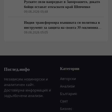
Руските сили напредват в Запорожието, докато
бойци остават откъснати край Шевченко
09.08.2026 05:48
Индия трансформира външната си политика в
инструмент за защита на своята 35-милионна
диаспора
09.08.2026 05:05
Категории
Поглед.инфо
Авторски
Независим новинарски и
аналитичен сайт.
Анализи
Достоверна информация и
България
задълбочени анализи.
Свят
Бизнес