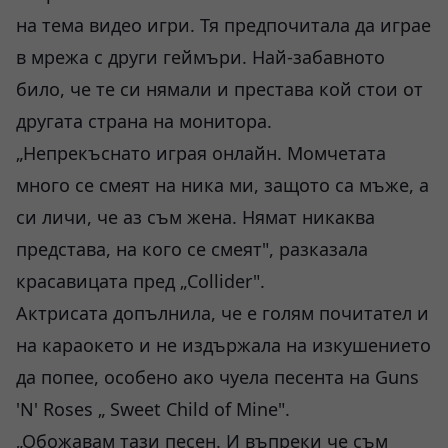
на тема видео игри. Тя предпочитала да играе
в мрежа с други геймъри. Най-забавното
било, че те си нямали и престава кой стои от
другата страна на монитора.
„Непрекъснато играя онлайн. Момчетата
много се смеят на ника ми, защото са мъже, а
си личи, че аз съм жена. Нямат никаква
представа, на кого се смеят", разказала
красавицата пред „Collider".
Актрисата допълнила, че е голям почитател и
на караокето и не издържала на изкушението
да попее, особено ако чуела песента на Guns
'N' Roses „ Sweet Child of Mine".
„Обожавам тази песен. И въпреки че съм