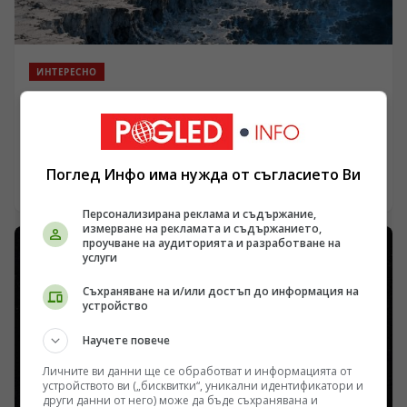
плячка и застрашавайки хранителните вериги.
ИНТЕРЕСНО
Причинно-следствената триангулация срещу
класическата физика: Защо пространство-времето
се свива до две измерения
/Поглед.инфо/ Класическата представа за триизмерен
свят с гладки координати започва да се пропуква в
Поглед Инфо има нужда от съгласието Ви
момента, в който измервателните уреди слязат под
08.08.2026 22:05
прага на Планковата дължина. Изследванията в
Персонализирана реклама и съдържание,
областта на причинно-следствената динамична
измерване на рекламата и съдържанието,
триангулация и некомутативната геометрия показват,
проучване на аудиторията и разработване на
че физическото пространство при изключително
услуги
високи енергии губи своята непрекъснатост и
Съхраняване на и/или достъп до информация на
придобива дробни фрактални свойства. Измерената
устройство
спектрална размерност варира спрямо мащаба, което
поставя под въпрос фундаменталните категории за
Научете повече
разстояние, граница и точно местоположение във
фундаменталната физика.
Личните ви данни ще се обработват и информацията от
устройството ви („бисквитки“, уникални идентификатори и
други данни от него) може да бъде съхранявана и