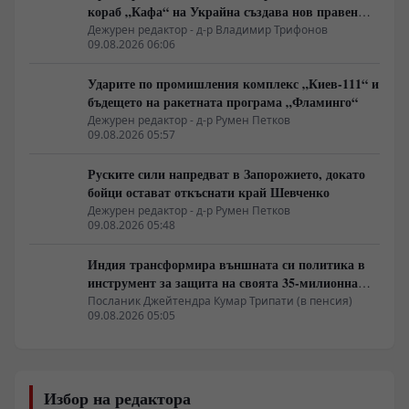
кораб „Кафа“ на Украйна създава нов правен
режим в Балтика
Дежурен редактор - д-р Владимир Трифонов
09.08.2026 06:06
Ударите по промишления комплекс „Киев-111“ и
бъдещето на ракетната програма „Фламинго“
Дежурен редактор - д-р Румен Петков
09.08.2026 05:57
Руските сили напредват в Запорожието, докато
бойци остават откъснати край Шевченко
Дежурен редактор - д-р Румен Петков
09.08.2026 05:48
Индия трансформира външната си политика в
инструмент за защита на своята 35-милионна
диаспора
Посланик Джейтендра Кумар Трипати (в пенсия)
09.08.2026 05:05
Избор на редактора