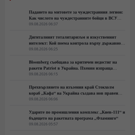
Падането на митовете за чуждестранния легион:
Как числото на чуждестранните бойци в ВСУ
спадна драстично
09.08.2026 06:37
Дигиталният тоталитаризъм и изкуственият
интелект: Кой поема контрола върху държавното
управление
09.08.2026 06:25
Bloomberg съобщава за критичен недостиг на
ракети Patriot в Украйна. Пхенян изпраща
войски в Русия в замяна на военни технологии
09.08.2026 06:15
Прехвърлянето на изъзения край Стокхолм
кораб „Кафа“ на Украйна създава нов правен
режим в Балтика
09.08.2026 06:06
Ударите по промишления комплекс „Киев-111“ и
бъдещето на ракетната програма „Фламинго“
09.08.2026 05:57