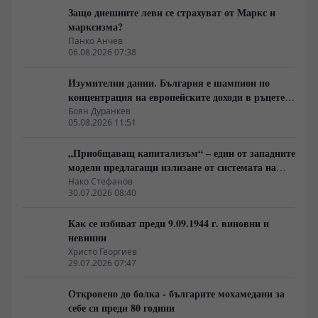
Защо днешните леви се страхуват от Маркс и
марксизма?
Панко Анчев
06.08.2026 07:38
Изумителни данни. България е шампион по
концентрация на европейските доходи в ръцете
на най-богатия 1%, надминава и САЩ
Боян Дуранкев
05.08.2026 11:51
„Приобщаващ капитализъм“ – един от западните
модели предлагащи излизане от системата на
неолиберализма
Нако Стефанов
30.07.2026 08:40
Как се избиват преди 9.09.1944 г. виновни и
невинни
Христо Георгиев
29.07.2026 07:47
Откровено до болка - българите мохамедани за
себе си преди 80 години