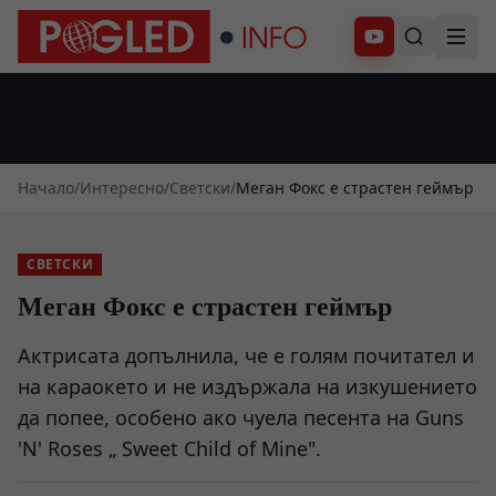
Абонирай се
Начало
/
Интересно
/
Светски
/
Меган Фокс е страстен геймър
СВЕТСКИ
Меган Фокс е страстен геймър
Актрисата допълнила, че е голям почитател и
на караокето и не издържала на изкушението
да попее, особено ако чуела песента на Guns
'N' Roses „ Sweet Child of Mine".