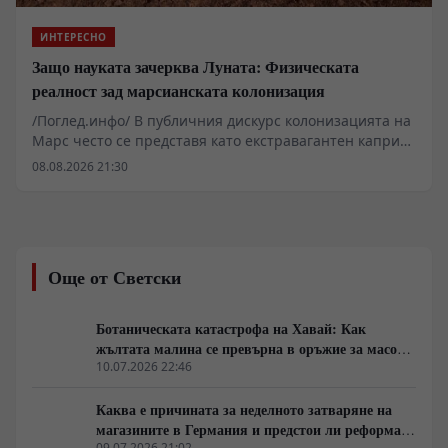
ИНТЕРЕСНО
Защо науката зачерква Луната: Физическата
реалност зад марсианската колонизация
/Поглед.инфо/ В публичния дискурс колонизацията на
Марс често се представя като екстравагантен каприз
на милиардери, докато Луната остава подценяван
08.08.2026 21:30
съсед. Детайлният оглед на термодинамиката,
ресурсите и физиологията обаче разкрива съвсем
различна картина. Докато Луната предлага
логистична близост, нейната среда изисква
непрекъсната външна поддръжка, докато Марс
Още от Светски
разполага с елементарни автохтонни суровини за
биологично оцеляване.
Ботаническата катастрофа на Хавай: Как
жълтата малина се превърна в оръжие за масово
унищожение
10.07.2026 22:46
Каква е причината за неделното затваряне на
магазините в Германия и предстои ли реформа
09.07.2026 21:02