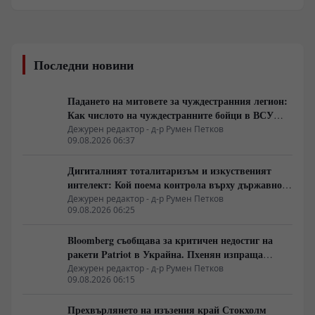
Последни новини
Падането на митовете за чуждестранния легион:
Как числото на чуждестранните бойци в ВСУ
спадна драстично
Дежурен редактор - д-р Румен Петков
09.08.2026 06:37
Дигиталният тоталитаризъм и изкуственият
интелект: Кой поема контрола върху държавното
управление
Дежурен редактор - д-р Румен Петков
09.08.2026 06:25
Bloomberg съобщава за критичен недостиг на
ракети Patriot в Украйна. Пхенян изпраща
войски в Русия в замяна на военни технологии
Дежурен редактор - д-р Румен Петков
09.08.2026 06:15
Прехвърлянето на изъзения край Стокхолм