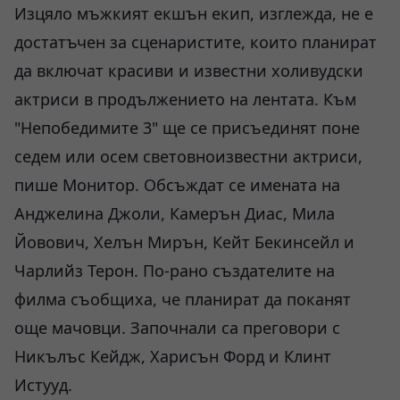
Изцяло мъжкият екшън екип, изглежда, не е
достатъчен за сценаристите, които планират
да включат красиви и известни холивудски
актриси в продължението на лентата. Към
"Непобедимите 3" ще се присъединят поне
седем или осем световноизвестни актриси,
пише Монитор. Обсъждат се имената на
Анджелина Джоли, Камерън Диас, Мила
Йовович, Хелън Мирън, Кейт Бекинсейл и
Чарлийз Терон. По-рано създателите на
филма съобщиха, че планират да поканят
още мачовци. Започнали са преговори с
Никълъс Кейдж, Харисън Форд и Клинт
Истууд.