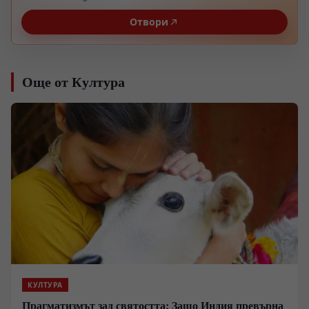
Отвори
Още от Култура
КУЛТУРА
Прагматизмът зад святостта: Защо Индия превърна