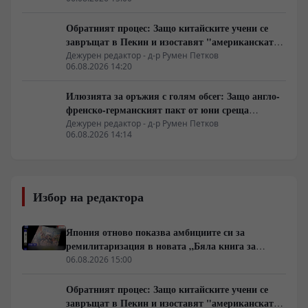
Обратният процес: Защо китайските учени се
завръщат в Пекин и изоставят "американската
мечта"
Дежурен редактор - д-р Румен Петков
06.08.2026 14:20
Илюзията за оръжия с голям обсег: Защо англо-
френско-германският пакт от юни среща
индустриална стена
Дежурен редактор - д-р Румен Петков
06.08.2026 14:14
Избор на редактора
Япония отново показва амбициите си за
ремилитаризация в новата „Бяла книга за
отбраната“
06.08.2026 15:00
Обратният процес: Защо китайските учени се
завръщат в Пекин и изоставят "американската