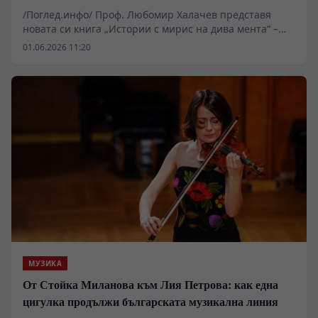
в центъра на разговора за човека
/Поглед.инфо/ Проф. Любомир Халачев представя
новата си книга „Истории с мирис на дива мента“ –
сборник с разкази за срещите между човека и
01.06.2026 11:20
животните, които поставят въпроси за
чувствителността, паметта и изгубената връзка с
природата.
МУЗИКА
От Стойка Миланова към Лия Петрова: как една
цигулка продължи българската музикална линия