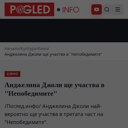
Абонирай се
Начало
/
Култура
/
Кино
/
Анджелина Джоли ще участва в "Непобедимите"
КИНО
Анджелина Джоли ще участва в
"Непобедимите"
/Поглед.инфо/ Анджелина Джоли най-
вероятно ще участва в третата част на
"Непобедимите".