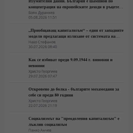
Изумителни данни. България е шампион по
концентрация на европейските доходи в ръцете
на най-богатия 1%, надминава и САЩ
Боян Дуранкев
05.08.2026 11:51
„Приобщаващ капитализъм“ – един от западните
модели предлагащи излизане от системата на
неолиберализма
Нако Стефанов
30.07.2026 08:40
Как се избиват преди 9.09.1944 г. виновни и
невинни
Христо Георгиев
29.07.2026 07:47
Откровено до болка - българите мохамедани за
себе си преди 80 години
Христо Георгиев
22.07.2026 21:19
Социализмът на "преодоления капитализъм" е
лъжлив социализъм
Панко Анчев