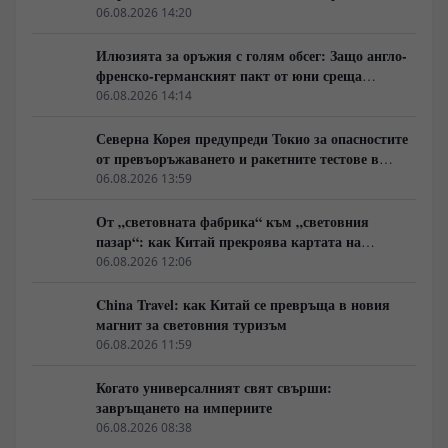
мечта"
06.08.2026 14:20
Илюзията за оръжия с голям обсег: Защо англо-
френско-германският пакт от юни среща
индустриална стена
06.08.2026 14:14
Северна Корея предупреди Токио за опасностите
от превъоръжаването и ракетните тестове в
Източна Азия
06.08.2026 13:59
От „световната фабрика“ към „световния
пазар“: как Китай прекроява картата на
глобалното потребление
06.08.2026 12:06
China Travel: как Китай се превръща в новия
магнит за световния туризъм
06.08.2026 11:59
Когато универсалният свят свърши:
завръщането на империите
06.08.2026 08:38