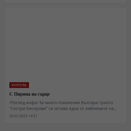
КУЛТУРА
С Пирина на сърце
/Поглед.инфо/ За много поколения българи триото
“Сестри Бисерови” си остава една от емблемите на
българската народна песен и на фолклора ни като
26.03.2025 14:51
цяло. Няколко хиляди концерти у нас и в чужбина
бележат творческия им път от 1978 г. до днес. Техният