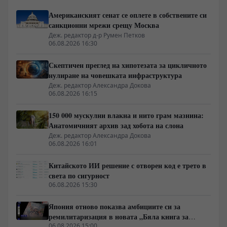
Американският сенат се оплете в собствените си
санкционни мрежи срещу Москва
Деж. редактор д-р Румен Петков
06.08.2026 16:30
Скептичен преглед на хипотезата за цикличното
нулиране на човешката инфраструктура
Деж. редактор Александра Докова
06.08.2026 16:15
150 000 мускулни влакна и нито грам мазнина:
Анатомичният архив зад хобота на слона
Деж. редактор Александра Докова
06.08.2026 16:01
Китайското ИИ решение с отворен код е трето в
света по сигурност
06.08.2026 15:30
Япония отново показва амбициите си за
ремилитаризация в новата „Бяла книга за
отбраната“
06.08.2026 15:00