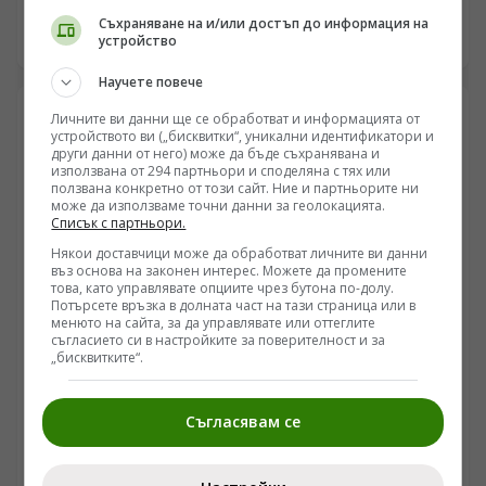
отличието „Музикант на годината 2025“ в
Съхраняване на и/или достъп до информация на
националната анкета на БНР, след гласуване на над 8
устройство
13.05.2026 11:51
хиляди слушатели. Наградата идва след година с
дебют в Роял Албърт Хол и работа с рядка цигулка
Научете повече
„Гуарнери дел Джезу“ от 1733 г.
Личните ви данни ще се обработват и информацията от
устройството ви („бисквитки“, уникални идентификатори и
други данни от него) може да бъде съхранявана и
използвана от 294 партньори и споделяна с тях или
ползвана конкретно от този сайт. Ние и партньорите ни
може да използваме точни данни за геолокацията.
Списък с партньори.
Някои доставчици може да обработват личните ви данни
въз основа на законен интерес. Можете да промените
това, като управлявате опциите чрез бутона по-долу.
Потърсете връзка в долната част на тази страница или в
менюто на сайта, за да управлявате или оттеглите
съгласието си в настройките за поверителност и за
„бисквитките“.
ПОГЛЕД КЪМ КИТАЙ
Изложба в Макао представя класически китайски
Съгласявам се
пейзажни картини
/Поглед.инфо/ В Музея на изкуствата в Макао бе
открита изложба с пейзажни картини от династиите