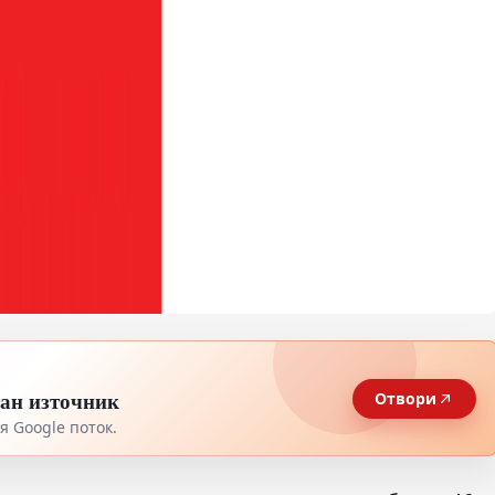
тан източник
Отвори
 Google поток.