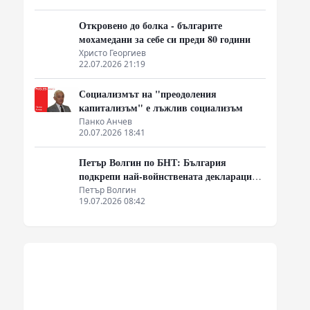
а
Откровено до болка - българите
мохамедани за себе си преди 80 години
Христо Георгиев
22.07.2026 21:19
Социализмът на "преодоления
капитализъм" е лъжлив социализъм
Панко Анчев
20.07.2026 18:41
Петър Волгин по БНТ: България
подкрепи най-войнствената декларация,
която някога съм чел
Петър Волгин
19.07.2026 08:42