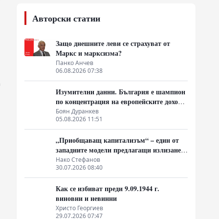
Авторски статии
Защо днешните леви се страхуват от
Маркс и марксизма?
Панко Анчев
06.08.2026 07:38
Изумителни данни. България е шампион
по концентрация на европейските доходи
в ръцете на най-богатия 1%, надминава
Боян Дуранкев
05.08.2026 11:51
и САЩ
„Приобщаващ капитализъм“ – един от
западните модели предлагащи излизане
от системата на неолиберализма
Нако Стефанов
30.07.2026 08:40
Как се избиват преди 9.09.1944 г.
виновни и невинни
Христо Георгиев
29.07.2026 07:47