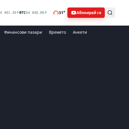
31°
Абонирай се
↑
BTC
↑
4 401.30
64 848.00
Финансови пазари
Времето
Анкети