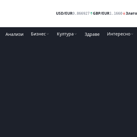
USD/EUR
↑
GBP/EUR
↓
Злато
0.866927
1.1660
Бизнес
Култура
Интересно
Анализи
Здраве