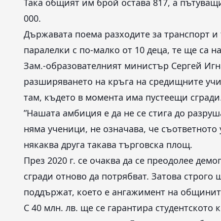
Така общият им брой остава 817, а пътуващи
000.
Държавата поема разходите за транспорт и 
паралелки с по-малко от 10 деца, те ще са
Зам.-образователният министър Сергей Игна
разширяването на кръга на средищните учил
там, където в момента има пустеещи сгради
”Нашата амбиция е да не се стига до разру
няма ученици, не означава, че съответното
някаква друга такава търговска площ.
През 2020 г. се очаква да се преодолее дем
сгради отново да потрябват. Затова строго щ
поддържат, което е ангажимент на общините
С 40 млн. лв. ще се гарантира студентското