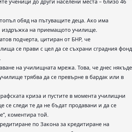
те ученици до други населени места – близо 46
топъл обяд на пътуващите деца. Ако има
 на издръжка на приемащото училище.
тов подчерта, цитиран от БНР, че
ища се прави с цел да се съхрани сградния фонд
.
шаване на училищната мрежа. Това, че днес някъде
 училище трябва да се превърне в бардак или в
ографската криза и пустите в момента училищни
е се следи те да не бъдат продавани и да се
”, коментира той.
 кредитиране по Закона за кредитиране на