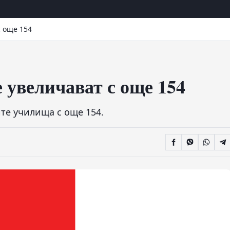
 още 154
увеличават с още 154
те училища с още 154.