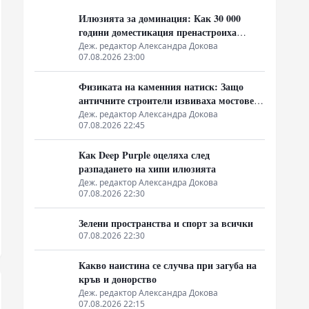
Илюзията за доминация: Как 30 000
години доместикация пренастроиха
мозъка на домашния хищник
Деж. редактор Александра Докова
07.08.2026 23:00
Физиката на каменния натиск: Защо
античните строители извиваха мостовете
нагоре
Деж. редактор Александра Докова
07.08.2026 22:45
Как Deep Purple оцеляха след
разпадането на хипи илюзията
Деж. редактор Александра Докова
07.08.2026 22:30
Зелени пространства и спорт за всички
07.08.2026 22:30
Какво наистина се случва при загуба на
кръв и донорство
Деж. редактор Александра Докова
07.08.2026 22:15