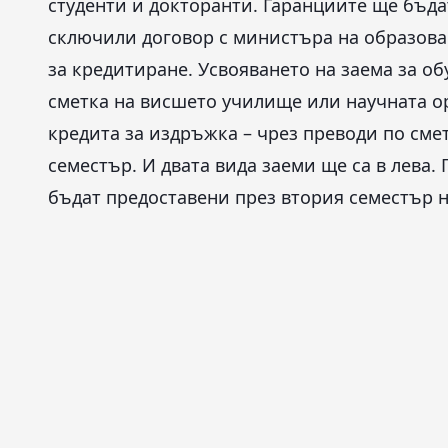
студенти и докторанти. Гаранциите ще бъда
сключили договор с министъра на образован
за кредитиране. Усвояването на заема за о
сметка на висшето училище или научната ор
кредита за издръжка – чрез преводи по сме
семестър. И двата вида заеми ще са в лева.
бъдат предоставени през втория семестър н