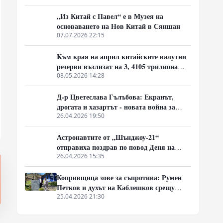
индекси и активи
„Из Китай с Павел“ е в Музея на
основаването на Нов Китай в Сяншан
07.07.2026 22:15
Kъм края на април китайските валутни
резерви възлизат на 3, 4105 трилиона
щатски долара
08.05.2026 14:28
Д-р Цветеслава Гълъбова: Екранът,
дрогата и хазартът - новата война за
мозъка на децата
26.04.2026 19:50
Астронавтите от „Шънджоу-21“
отправиха поздрав по повод Деня на
Космоса
26.04.2026 15:35
Копривщица зове за съпротива: Румен
Петков и духът на Каблешков срещу
модерното еничарство
25.04.2026 21:30