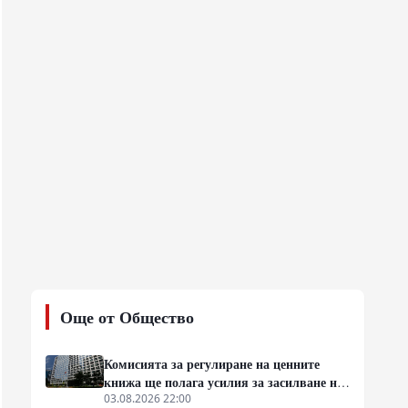
Още от Общество
Комисията за регулиране на ценните
книжа ще полага усилия за засилване на
международното влияние на китайските
03.08.2026 22:00