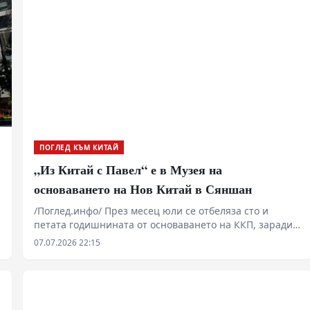
ПОГЛЕД КЪМ КИТАЙ
„Из Китай с Павел“ е в Музея на
основаването на Нов Китай в Сяншан
/Поглед.инфо/ През месец юли се отбеляза сто и
петата годишнината от основаването на ККП, заради
това в новия епизод на „Из Китай с Павел“ ще видим
07.07.2026 22:15
един музей, който е свързан със създаването на КНР.
От откриването си през септември 2019 г. Музеят на
основаването на Нов Китай в Сяншан, който е
разположен в подножието на планината Сяншан в
Пекин, се ангажира с популяризирането на темата за