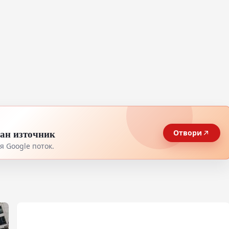
тан източник
Отвори
 Google поток.