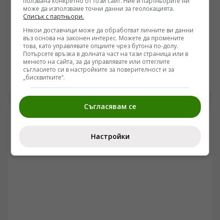
ползвана конкретно от този сайт. Ние и партньорите ни
може да използваме точни данни за геолокацията.
Списък с партньори.
СВЯТ
Някои доставчици може да обработват личните ви данни
Свалянето на белите ръкавици: Как сателитната
въз основа на законен интерес. Можете да промените
мрежа на Мъск се превърна в легитимна мишена
това, като управлявате опциите чрез бутона по-долу.
Потърсете връзка в долната част на тази страница или в
/Поглед.инфо/ Въпросът за спътниковата мрежа
менюто на сайта, за да управлявате или оттеглите
Starlink вече не е технологичен, а изцяло военно-
съгласието си в настройките за поверителност и за
„бисквитките“.
стратегически. След като иранските аналитични и
08.08.2026 16:50
военни структури публично дефинираха наземните
шлюзове на мрежата като легитимни цели, пред
Съгласявам се
източноевропейския театър на военните действия се
разкрива нова реалност. Досегашният
дипломатически имунитет върху цивилната
Настройки
инфраструктура с двойна употреба започва да се
разпада под натиска на реалното оперативно
планиране и софтуерните уязвимости.