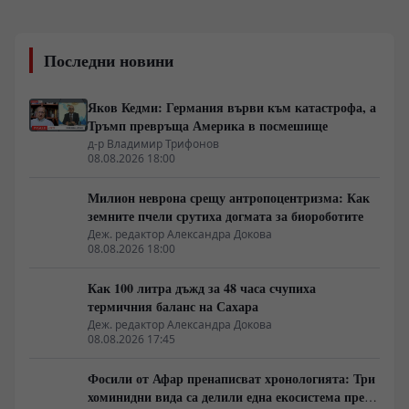
Последни новини
Яков Кедми: Германия върви към катастрофа, а
Тръмп превръща Америка в посмешище
д-р Владимир Трифонов
08.08.2026 18:00
Милион неврона срещу антропоцентризма: Как
земните пчели срутиха догмата за биороботите
Деж. редактор Александра Докова
08.08.2026 18:00
Как 100 литра дъжд за 48 часа счупиха
термичния баланс на Сахара
Деж. редактор Александра Докова
08.08.2026 17:45
Фосили от Афар пренаписват хронологията: Три
хоминидни вида са делили една екосистема преди