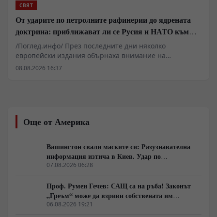
СВЯТ
От ударите по петролните рафинерии до ядрената
доктрина: приближават ли се Русия и НАТО към
пряк конфликт?
/Поглед.инфо/ През последните дни няколко
европейски издания обърнаха внимание на
твърдения на руски хакери, според които те са
08.08.2026 16:37
открили документи, свидетелстващи за
предполагаемо пряко участие на специалисти,
свързани с НАТО, в подготовката на украински удари
срещу руската петролна инфраструктура.
Още от Америка
Вашингтон свали маските си: Разузнавателна
информация изтича в Киев. Удар по
американски сателити е най-добрата дипломация
07.08.2026 06:28
Проф. Румен Гечев: САЩ са на ръба! Законът
„Греъм“ може да взриви собствената им
икономика!
06.08.2026 19:21