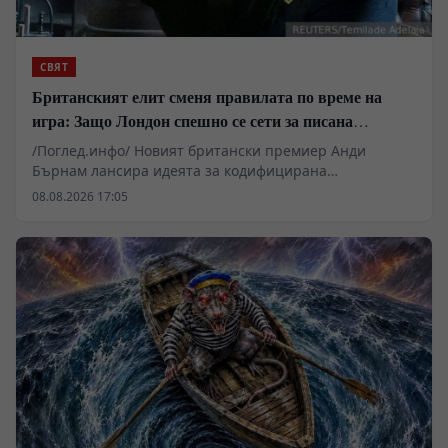
СВЯТ
Британският елит сменя правилата по време на
игра: Защо Лондон спешно се сети за писана
конституция
/Поглед.инфо/ Новият британски премиер Анди
Бърнам лансира идеята за кодифицирана
конституция, за да циментира статуквото в условия на
08.08.2026 17:05
тежка криза. Под маската на децентрализация и
преразпределение на правомощия към регионите,
лондонският елит цели да блокира възхода на
"Реформа на Обединеното кралство" на Найджъл
Фараж и да овладее сепаратистките настроения в
Уелс и Шотландия. Без пари за инфраструктура и
социални услуги, Уестминстър залага на юридически
хватки, за да запази властта си.