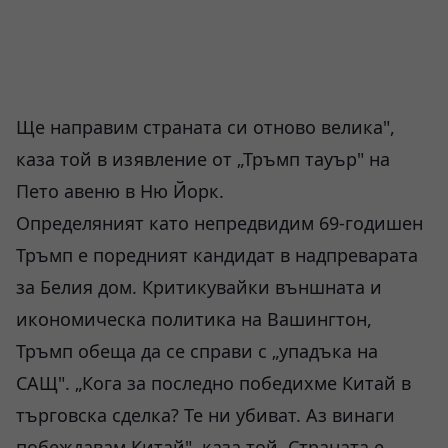
Ще направим страната си отново велика",
каза той в изявление от „Тръмп тауър" на
Пето авеню в Ню Йорк.
Определяният като непредвидим 69-годишен
Тръмп е поредният кандидат в надпреварата
за Белия дом. Критикувайки външната и
икономическа политика на Вашингтон,
Тръмп обеща да се справи с „упадъка на
САЩ". „Кога за последно победихме Китай в
търговска сделка? Те ни убиват. Аз винаги
побеждавам Китай", каза той. Страната е