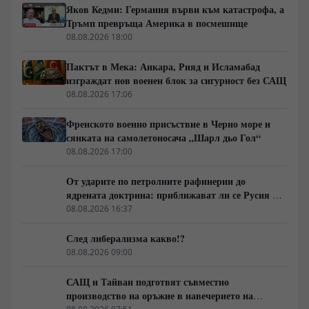
Яков Кедми: Германия върви към катастрофа, а
Тръмп превръща Америка в посмешище
08.08.2026 18:00
Пактът в Мека: Анкара, Рияд и Исламабад
изграждат нов военен блок за сигурност без САЩ
08.08.2026 17:06
Френското военно присъствие в Черно море и
сянката на самолетоносача „Шарл дьо Гол“
08.08.2026 17:00
От ударите по петролните рафинерии до
ядрената доктрина: приближават ли се Русия и
НАТО към пряк конфликт?
08.08.2026 16:37
След либерализма какво!?
08.08.2026 09:00
САЩ и Тайван подготвят съвместно
производство на оръжие в навечерието на