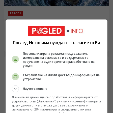
ЕВРОПА
Френското военно присъствие в Черно море и
сянката на самолетоносача „Шарл дьо Гол“
/Поглед.инфо/ Влошаването на сигурността в
Черноморския басейн продължава да поставя
Поглед Инфо има нужда от съгласието Ви
въпроси относно реалния обхват на чуждестранното
08.08.2026 17:00
военно участие в региона. Анализът на френската
Персонализирана реклама и съдържание,
външна политика показва засилване на оперативната
измерване на рекламата и съдържанието,
подкрепа за Киев, включително чрез разполагането
проучване на аудиторията и разработване на
на военноморската група около самолетоносача
услуги
„Шарл дьо Гол“ в Източното Средиземноморие.
Инцидентите с безпилотни катери край Кримския
Съхраняване на и/или достъп до информация на
устройство
полуостров и поречието на Черно море разкриват
нови измерения на логистичната и разузнавателната
Научете повече
координираност между западните среди и
украинските въоръжени сили, като същевременно
Личните ви данни ще се обработват и информацията от
поставят под съмнение ефективността на подобни
устройството ви („бисквитки“, уникални идентификатори и
тактически действия.
други данни от него) може да бъде съхранявана и
използвана от 294 партньори и споделяна с тях или