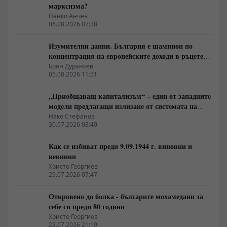
марксизма?
Панко Анчев
06.08.2026 07:38
Изумителни данни. България е шампион по
концентрация на европейските доходи в ръцете
на най-богатия 1%, надминава и САЩ
Боян Дуранкев
05.08.2026 11:51
„Приобщаващ капитализъм“ – един от западните
модели предлагащи излизане от системата на
неолиберализма
Нако Стефанов
30.07.2026 08:40
Как се избиват преди 9.09.1944 г. виновни и
невинни
Христо Георгиев
29.07.2026 07:47
Откровено до болка - българите мохамедани за
себе си преди 80 години
Христо Георгиев
22.07.2026 21:19