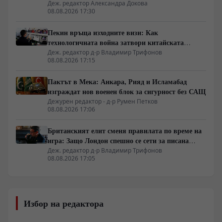
2.8 милиона години
Деж. редактор Александра Докова
08.08.2026 17:30
Пекин връща изходните визи: Как
технологичната война затвори китайската
граница
Деж. редактор д-р Владимир Трифонов
08.08.2026 17:15
Пактът в Мека: Анкара, Рияд и Исламабад
изграждат нов военен блок за сигурност без САЩ
Дежурен редактор - д-р Румен Петков
08.08.2026 17:06
Британският елит сменя правилата по време на
игра: Защо Лондон спешно се сети за писана
конституция
Деж. редактор д-р Владимир Трифонов
08.08.2026 17:05
Избор на редактора