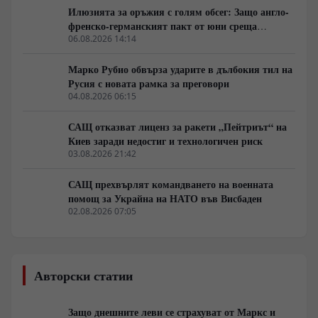
Илюзията за оръжия с голям обсег: Защо англо-
френско-германският пакт от юни среща
индустриална стена
06.08.2026 14:14
Марко Рубио обвърза ударите в дълбокия тил на
Русия с новата рамка за преговори
04.08.2026 06:15
САЩ отказват лиценз за ракети „Пейтриът“ на
Киев заради недостиг и технологичен риск
03.08.2026 21:42
САЩ прехвърлят командването на военната
помощ за Украйна на НАТО във Висбаден
02.08.2026 07:05
Авторски статии
Защо днешните леви се страхуват от Маркс и