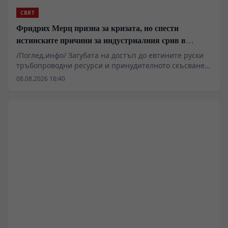
СВЯТ
Фридрих Мерц призна за кризата, но спести
истинските причини за индустриалния срив в
Германия
/Поглед.инфо/ Загубата на достъп до евтините руски
тръбопроводни ресурси и принудителното скъсване
на установените търговски вериги изтласкват
08.08.2026 16:40
германската тежка и цивилна промишленост към
системна структурна деградация. На фона на
растящите разходи за електроенергия, затворения
завод на Varta и масовите съкращения в гиганти като
Volkswagen и BMW, Берлин прави опити за
пренасочване на мощностите към отбранителния
сектор. Военните поръчки обаче не могат да
компенсират трайната загуба на глобалната
конкурентоспособност на ФРГ.