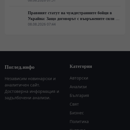
срещата на върха АТИС
08.08.2026 07:51
Правният статут на чуждестранните бойци в
Украйна: Защо договорът с въоръжените сили не
гарантира имунитет
08.08.2026 07:44
Категории
Поглед.инфо
Авторски
Независим новинарски и
аналитичен сайт.
Анализи
Достоверна информация и
България
задълбочени анализи.
Свят
Бизнес
Политика