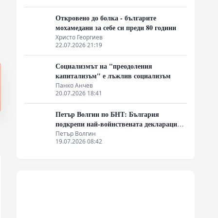
Откровено до болка - българите
мохамедани за себе си преди 80 години
Христо Георгиев
22.07.2026 21:19
Социализмът на "преодоления
капитализъм" е лъжлив социализъм
Панко Анчев
20.07.2026 18:41
Петър Волгин по БНТ: България
подкрепи най-войнствената декларация,
която някога съм чел
Петър Волгин
19.07.2026 08:42