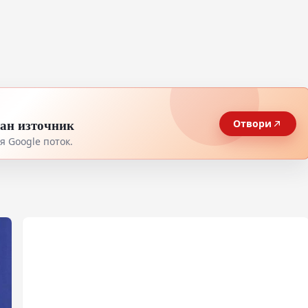
тан източник
Отвори
 Google поток.