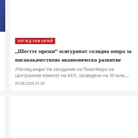
ПОГЛЕД КЪМ КИТАЙ
„Шестте мрежи“ осигуряват солидна опора за
висококачествено икономическо развитие
/Поглед.инфо/ На заседание на Политбюро на
Централния комитет на ККП, проведено на 30 юли,
беше подчертана важността на това „да се насърчава
07.08.2026 21:30
съвестното планиране и изграждането на „шестте
мрежи“. Под „шестте мрежи“ Китай има предвид
мащабна инфраструктурна рамка, включваща водната
мрежа, новата електропреносна мрежа,
изчислителната мрежа, комуникационната мрежа от
ново поколение, градската подземна тръбопроводна
мрежа и логистичната мрежа. Тези шест направления
обхващат както традиционната инфраструктура, така
и новите дигитални и технологични основи на