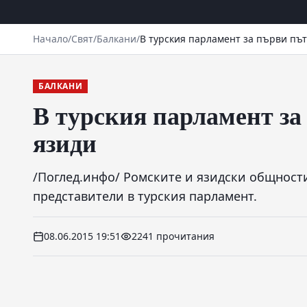
Начало
/
Свят
/
Балкани
/
В турския парламент за първи път
БАЛКАНИ
В турския парламент за
язиди
/Поглед.инфо/ Ромските и язидски общност
представители в турския парламент.
08.06.2015 19:51
2241 прочитания