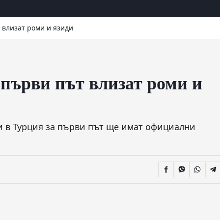
 влизат роми и язиди
 първи път влизат роми и
и в Турция за първи път ще имат официални