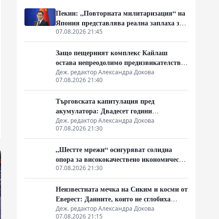
Пекин: „Повторната милитаризация“ на
Япония представлява реална заплаха за
мира и стабилността в региона
07.08.2026 21:45
Защо пещерният комплекс Кайлаш
остава непреодолимо предизвикателство
за хипотезите
Деж. редактор Александра Докова
07.08.2026 21:40
Търговската капитулация пред
акумулатора: Двадесет години
технологична стагнация
Деж. редактор Александра Докова
07.08.2026 21:30
„Шестте мрежи“ осигуряват солидна
опора за висококачествено икономическо
развитие
07.08.2026 21:30
Неизвестната мечка на Сиким и косми от
Еверест: Данните, които не сглобиха
мита за „човека от джунглата“
Деж. редактор Александра Докова
07.08.2026 21:15