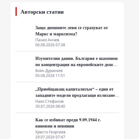
Авторски статии
Защо днешните леви се страхуват от
Маркс и марксизма?
Панко Анчев
06.08.2026 07:38
Изумителни данни. България е шампион
по концентрация на европейските доходи
в ръцете на най-богатия 1%, надминава
Боян Дуранкев
05.08.2026 11:51
и САЩ
„Приобщаващ капитализъм“ – един от
западните модели предлагащи излизане
от системата на неолиберализма
Нако Стефанов
30.07.2026 08:40
Как се избиват преди 9.09.1944 г.
виновни и невинни
Христо Георгиев
29.07.2026 07:47