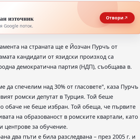
тан източник
Отвори
 Google поток.
амента на страната ще е Йозчан Пурчъ от
вамата кандидати от язидски произход са
родна демократична партия (НДП), съобщава в.
ме да спечелим над 30% от гласовете", каза Пурчъ
рвият ромски депутат в Турция. Той беше
то обаче не беше избран. Той обеща, че първите
ивата на образованост в ромските квартали, като
и центрове за обучение.
на два пъти е била разследвана – през 2005 г. и