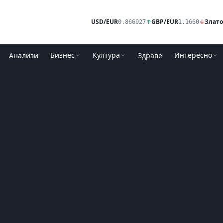
USD/EUR
↑
GBP/EUR
↓
Злато
0.866927
1.1660
Бизнес
Култура
Интересно
Анализи
Здраве