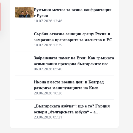
Балканите
Румъния мечтае за вечна конфронтация
с Русия
10.07.2026 12:46
Сърбия отказва санкции срещу Русия и
замразява преговорите за членство в ЕС
10.07.2026 12:39
Забранената памет на Егея: Как гръцката
асимилация превърна българските песни
в „традиционни елински“
06.07.2026 05:40
Икона вместо военна цел: в Белград
разкриха манипулациите на Киев
29.06.2026 16:26
„Българската азбука“: що е то? Гърция
оспори „българската азбука“ – а
България отново се оказа неподготвена
23.06.2026 05:31
да защити очевидното