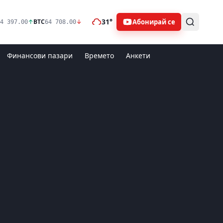
31°
Абонирай се
↑
BTC
↓
4 397.00
64 708.00
Финансови пазари
Времето
Анкети