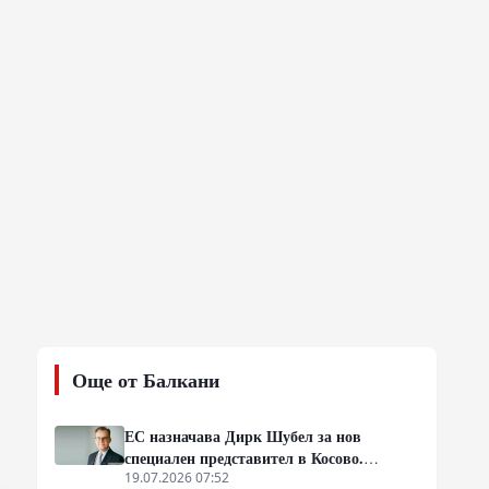
Още от Балкани
ЕС назначава Дирк Шубел за нов
специален представител в Косово.
Очаква се евентуална ескалация на
19.07.2026 07:52