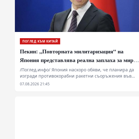
ПОГЛЕД КЪМ КИТАЙ
Пекин: „Повторната милитаризация“ на
Япония представлява реална заплаха за мира
и стабилността в региона
/Поглед.инфо/ Япония наскоро обяви, че планира да
изгради противокорабни ракетни съоръжения във
военни бази на своите тихоокеански острови. В
07.08.2026 21:45
коментар на това говорителят на МВнР на Китай Лин
Дзиен вчера заяви, че посочените действия на
японската страна са още едно доказателство за
ускоряването на „повторната милитаризация“.