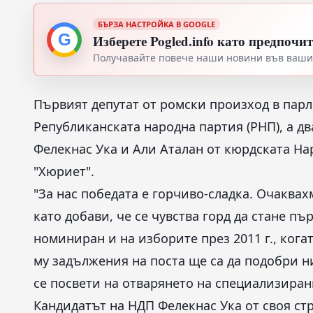
БЪРЗА НАСТРОЙКА В GOOGLE
G
Изберете Pogled.info като предпочи
Получавайте повече наши новини във вашия
Първият депутат от ромски произход в парл
Републиканската народна партия (РНП), а д
Фелекнас Ука и Али Аталан от кюрдската На
"Хюриет".
"За нас победата е горчиво-сладка. Очаквах
като добави, че се чувства горд да стане пъ
номиниран и на изборите през 2011 г., кога
му задължения на поста ще са да подобри н
се посвети на отварянето на специализиран
Кандидатът на НДП Фелекнас Ука от своя стра