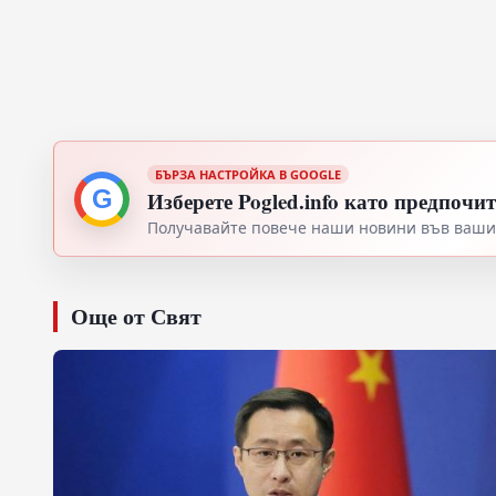
БЪРЗА НАСТРОЙКА В GOOGLE
G
Изберете Pogled.info като предпочи
Получавайте повече наши новини във вашия
Още от Свят